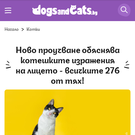
Начало
Котки
Ново проучване обяснява
котешките изражения
на лицето - всичките 276
от тях!