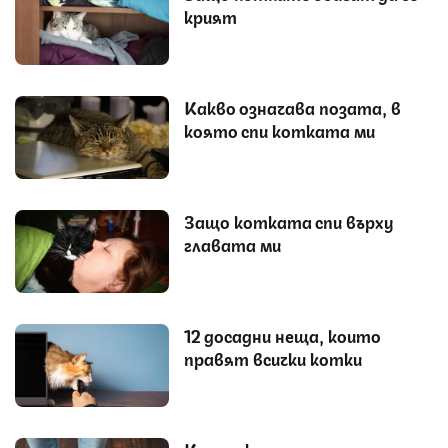
крият
Какво означава позата, в
която спи котката ми
Защо котката спи върху
главата ми
12 досадни неща, които
правят всички котки