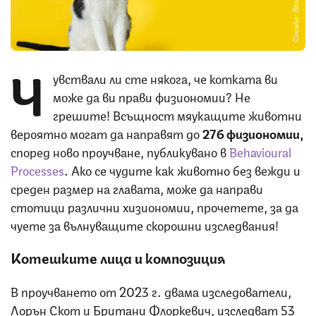
Снимка: iStock
Ч
увствали ли сте някога, че котката ви
може да ви прави физиономии? Не
грешите! Всъщност мяукащите животни
вероятно могат да направят до
276 физиономии,
според ново проучване, публикувано в ‌
Behavioural
Processes‌
. Ако се чудите как животно без вежди и
среден размер на главата, може да направи
стотици различни хизиономии, прочетете, за да
чуете за вълнуващите скорошни изследвания!
Котешките лица и композиция
В проучването от 2023 г. двама изследователи,
Лорън Скот и Британи Флоркевич, изследват 53