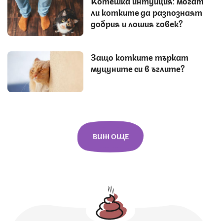
Котешка интуиция: могат
ли котките да разпознаят
добрия и лошия човек?
Защо котките търкат
муцуните си в ъглите?
ВИЖ ОЩЕ