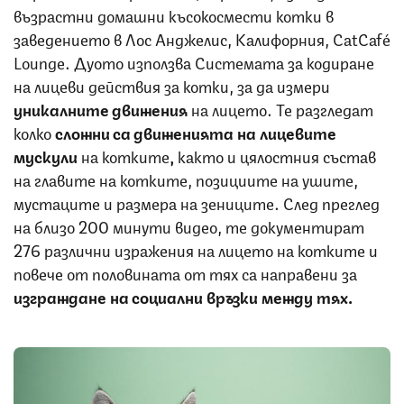
възрастни домашни късокосмести котки в
заведението в Лос Анджелис, Калифорния, CatCafé
Lounge. Дуото използва Системата за кодиране
на лицеви действия за котки, за да измери
уникалните движения
на лицето. Те разгледат
колко
сложни са движенията на лицевите
мускули
на котките
,
както и цялостния състав
на главите на котките, позициите на ушите,
мустаците и размера на зениците. След преглед
на близо 200 минути видео, те документират
276 различни изражения на лицето на котките и
повече от половината от тях са направени за
изграждане на социални връзки между тях.