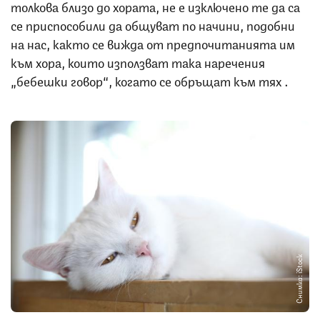
толкова близо до хората, не е изключено те да са
се приспособили да общуват по начини, подобни
на нас, както се вижда от предпочитанията им
към хора, които използват така наречения
„бебешки говор“, когато се обръщат към тях .
Снимка: iStock