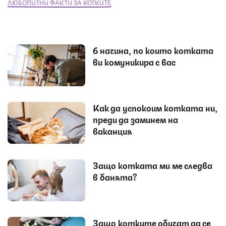
ЛЮБОПИТНИ ФАКТИ ЗА КОТКИТЕ
6 начина, по които котката
ви комуникира с вас
Как да успокоим котката ни,
преди да заминем на
ваканция
Защо котката ми ме следва
в банята?
Защо котките обичат да се