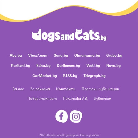
Abv.bg
Vbox7.com
Gong.bg
Ohnamama.bg
Grabo.bg
Pariteni.bg
Edna.bg
Dariknews.bg
Vesti.bg
Nova.bg
CarMarket.bg
BISS.bg
Telegraph.bg
За нас
За реклама
Контакти
Платени публикации
Поверителност
Политика ЛД
Известия
2026 Всички права запазени.
Общи условия