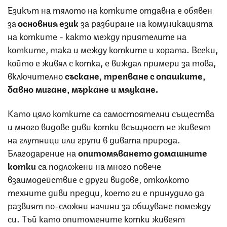
Езикът на тялото на котките отдавна е обявен
за
основния език
за разбиране на комуникацията
на котките - както между приятелите на
котките, така и между котките и хората. Всеки,
който е живял с котка, е виждал примери за това,
включително
съскане
,
трепване с опашките,
бавно мигане, мъркане и мяукане.
Като цяло котките са самостоятелни същества
и много видове диви котки всъщност не живеят
на глутници или групи в дивата природа.
Благодарение на
опитомяването домашните
котки
са подложени на много повече
взаимодействие с други видове, отколкото
техните диви предци, което ги е принудило да
развият по-сложни начини за общуване помежду
си. Тъй като опитомените котки живеят