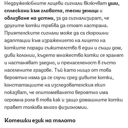
Недружелюбните лицеви сигнали включват
уши,
сплескани към главата, тесни зеници
и
облизване на устни,
за да сигнализират, че
другите котки трябва да стоят настрана.
Приятелските сигнали може да са скорошни
адаптации към изражението на лицето на
котките поради съжителство в един и същи дом,
диви колонии, където множество котки се хранят
и настаняват заедно, и пренаселеност в гъсто
населените градове. Тъй като нищо от това
вероятно няма да се случи сред дивите котки,
констатациите на изследователския екип
показват, че опитомяването вероятно има
огромна роля в това как и защо домашните котки
правят толкова много физиономии.
Котешки език на тялото