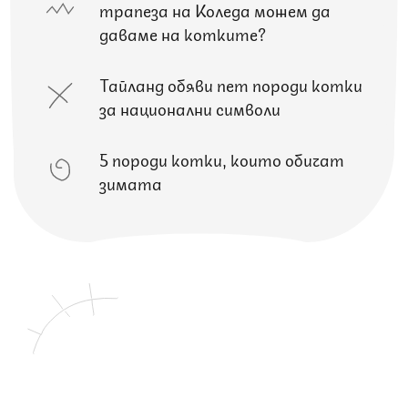
трапеза на Коледа можем да
даваме на котките?
Тайланд обяви пет породи котки
за национални символи
5 породи котки, които обичат
зимата