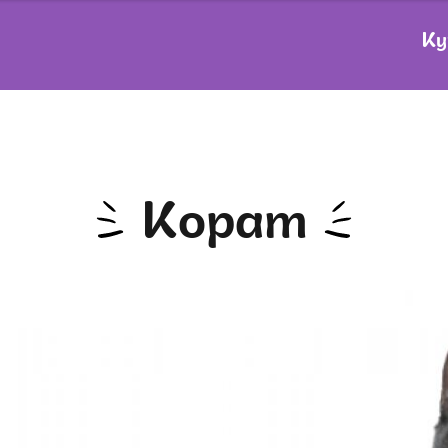
Ку
Корат