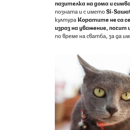
пазителка на дома и симво
позната и с името
Si-Sawa
култура
Коратите не са с
израз на уважение, почит 
по време на сватба, за да и