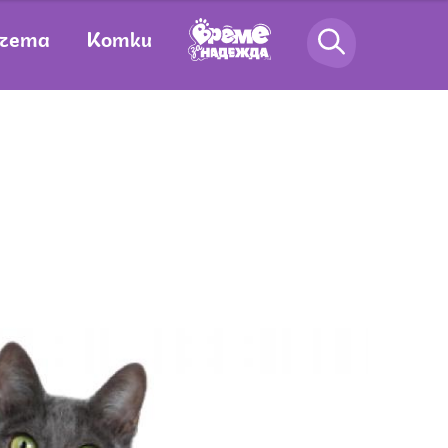
чета
Котки