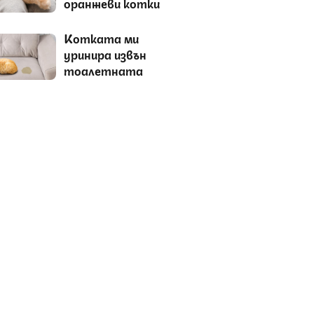
оранжеви котки
Котката ми
уринира извън
тоалетната