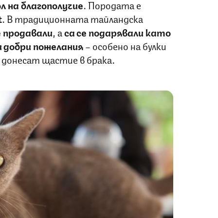
л на благополучие
. Породата е
t
. В традиционната тайландска
е продавали
, а
са се подарявали като
и добри пожелания
– особено на булки
м донесат щастие в брака.