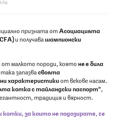
s.bg
ициално призната от
Асоциацията
(CFA)
и получава
шампионски
 от малкото породи, която
не е била
 така запазва
своята
лни характеристики
от векове насам.
ята котка с тайландски паспорт“
,
легантност, традиция и вярност.
и котки, за които не подозирате, че