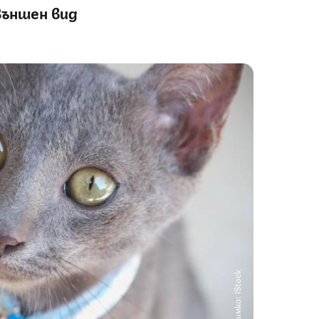
ъншен вид
Снимка: iStock