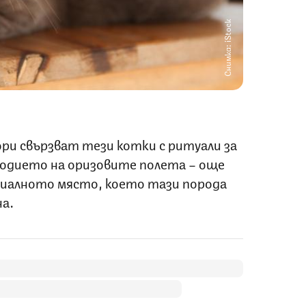
Снимка: iStock
ри свързват тези котки с ритуали за
родието на оризовите полета – още
циалното място, което тази порода
на.