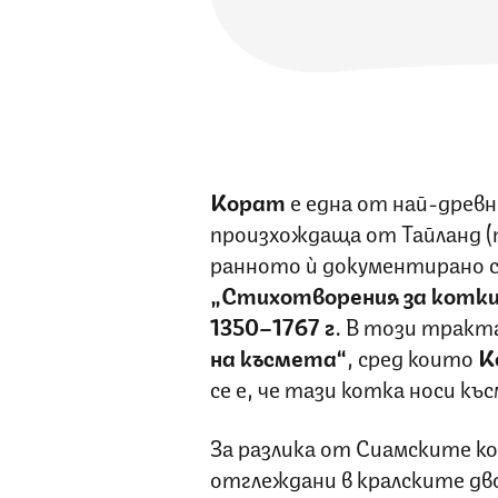
Корат
е една от най-древ
произхождаща от Тайланд (
ранното ѝ документирано с
„Стихотворения за котк
1350–1767 г
. В този тракт
на късмета“
, сред които
К
се е, че тази котка носи къ
За разлика от Сиамските к
отглеждани в кралските дв