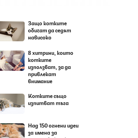
Защо котките
обичат да седят
нависоко
8 хитрини, които
котките
използват, за да
привлекат
внимание
Котките също
изпитват тъга
Над 150 огнени идеи
за имена за