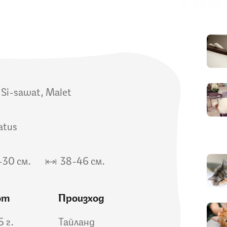
 Si-sawat, Malet
catus
30 см.
38-46 см.
от
Произход
5 г.
Тайланд