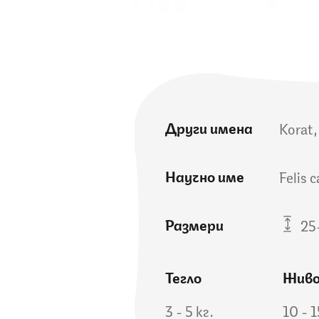
Други имена
Korat,
Научно име
Felis 
Размери
25-
Тегло
Жив
3 - 5 кг.
10 - 1