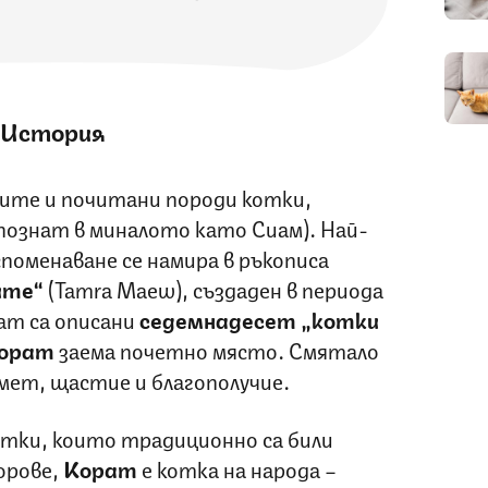
История
ните и почитани породи котки,
познат в миналото като Сиам). Най-
поменаване се намира в ръкописа
ите“
(Tamra Maew), създаден в периода
ат са описани
седемнадесет „котки
орат
заема почетно място. Смятало
смет, щастие и благополучие.
отки, които традиционно са били
орове,
Корат
е котка на народа –