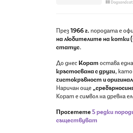
Dogsandcat
През
1966 г.
породата е оф
на любителите на котки 
статус
.
До днес
Корат
остава една
кръстосвана с други
, като
чистокръвност и оригина
Наричан още
„сребърносин
Корат е символ на древна е
Прочетете
5 редки пород
съществуват