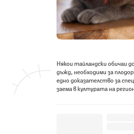
Някои тайландски обичаи до
дъжд, необходими за плодо
едно доказателство за спе
заема в културата на регио