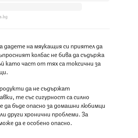
s.bg
 да дадете на мяукащия си приятел да
въпросният колбас не бива да съдържа
ъй като част от тях са токсични за
ци.
продукти да не съдържат
вки, те със сигурност са
силно
е да бъде опасно за домашни любимци
ли други хронични проблеми. За
оже да е особено опасно.