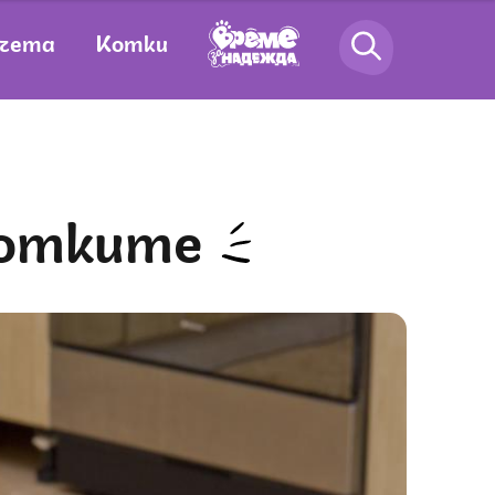
чета
Котки
 котките