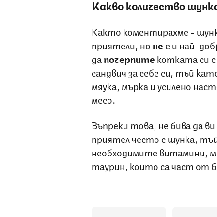
Какво количество шунк
Както коментирахме - шун
приятели, но
не
е и най-до
да
почерпите
котката си с
сандвич за себе си, тъй кат
мяука, мърка и усилено на
месо.
Въпреки това, не бива да ви
приятел често с шунка, тъ
необходимите витамини, ми
таурин, които са част от 