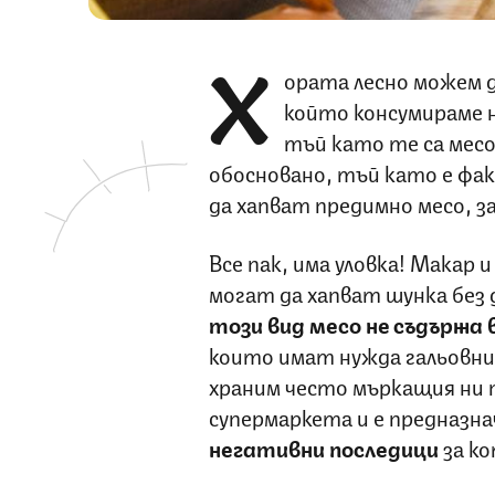
Х
ората лесно можем да
който консумираме н
тъй като те са месо
обосновано, тъй като е фа
да хапват предимно месо, з
Все пак, има уловка! Макар
могат да хапват шунка без д
този вид месо не съдържа
които имат нужда гальовни
храним често мъркащия ни п
супермаркета и е предназна
негативни последици
за к