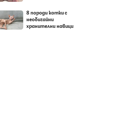
8 породи котки с
необичайни
хранителни навици