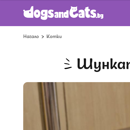
Начало
Котки
Шунк