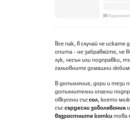
Dogsandcat
Все пак, в случай че искате
опита - не забравяйте, че 
лук, чесън или подправки, т
гальовните домашни любим
В допълнение, дори и тези 
допълнителни опасни подпра
овкусени със
сол
, което мож
със
сърдечни заболявания
и
възрастните котки
това м