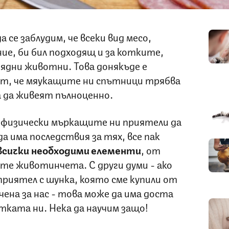
 се заблудим, че всеки вид месо,
ие, би бил подходящ и за котките,
ядни животни. Това донякъде е
кт, че мяукащите ни спътници трябва
а да живеят пълноценно.
 и физически мъркащите ни приятели да
а има последствия за тях, все пак
 всички необходими елементи
, от
те животинчета. С други думи - ако
риятел с шунка, която сме купили от
чена за нас - това може да има доста
отката ни. Нека да научим защо!