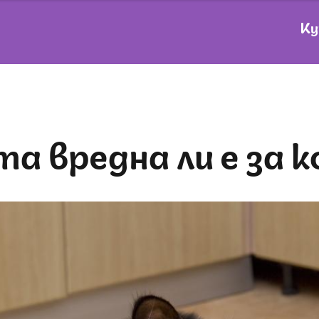
Ку
ата вредна ли е за