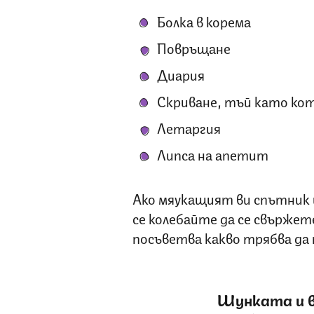
Болка в корема
Повръщане
Диария
Скриване, тъй като кот
Летаргия
Липса на апетит
Ако мяукащият ви спътник 
се колебайте да се свържете
посъветва какво трябва да
Шунката и в