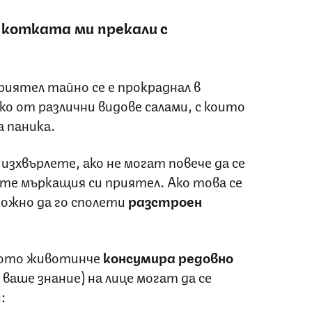
о котката ми прекали с
риятел тайно се е прокраднал в
дко от различни видове салами, с които
а паника.
изхвърлете, ако не могат повече да се
те мъркащия си приятел. Ако това се
можно да го сполети
разстроен
ното животинче
консумира редовно
з ваше знание) на лице могат да се
: