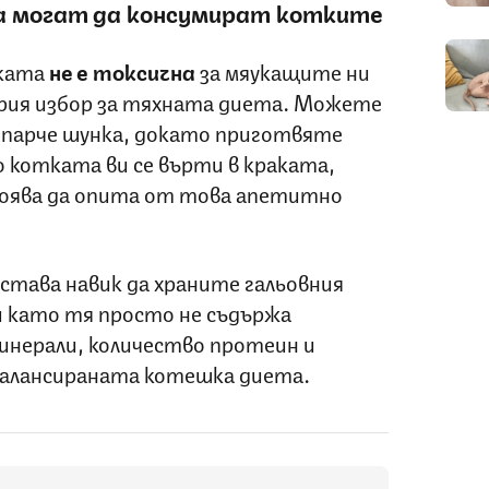
а могат да консумират котките
ката
не е токсична
за мяукащите ни
брия избор за тяхната диета. Можете
 парче шунка, докато приготвяте
о котката ви се върти в краката,
стоява да опита от това апетитно
 става навик да храните гальовния
й като тя просто не съдържа
нерали, количество протеин и
балансираната котешка диета.