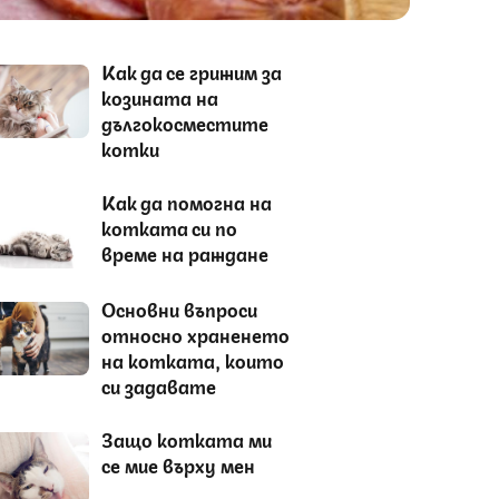
Как да се грижим за
козината на
дългокосместите
котки
Как да помогна на
котката си по
време на раждане
Основни въпроси
относно храненето
на котката, които
си задавате
Защо котката ми
се мие върху мен