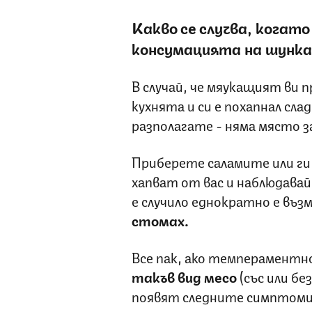
Какво се случва, когат
консумацията на шунка
В случай, че мяукащият ви п
кухнята и си е похапнал сла
разполагате - няма място з
Приберете саламите или ги 
хапват от вас и наблюдавай
е случило еднократно е въз
стомах.
Все пак, ако темперамент
такъв вид месо
(със или бе
появят следните симптоми