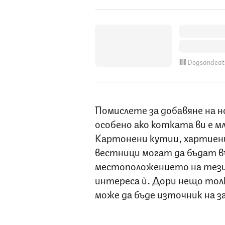
Dogsandcat
Помислете за добавяне на н
особено ако котката ви е мл
Картонени кутии, хартиени
вестници могат да бъдат в
местоположението на тези
интереса ѝ. Дори нещо тол
може да бъде източник на з