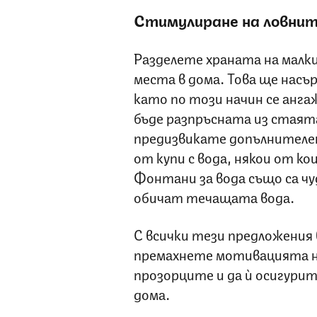
Стимулиране на ловни
Разделете храната на малки
места в дома. Това ще насъ
като по този начин се анга
бъде разпръсната из стаята 
предизвикате допълнителен
от купи с вода, някои от к
Фонтани за вода също са ч
обичат течащата вода.
С всички тези предложения 
премахнете мотивацията на
прозорците и да ѝ осигури
дома.