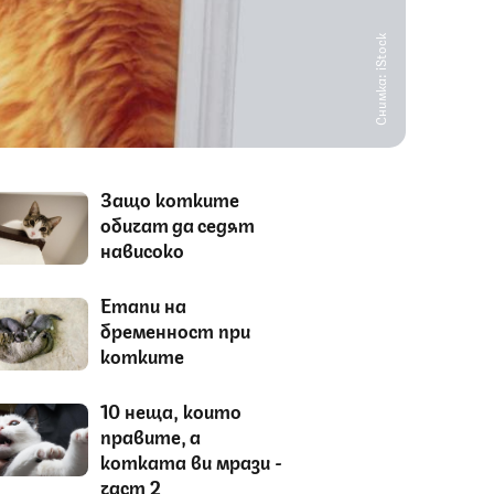
Снимка: iStock
Защо котките
обичат да седят
нависоко
Етапи на
бременност при
котките
10 неща, които
правите, а
котката ви мрази -
част 2