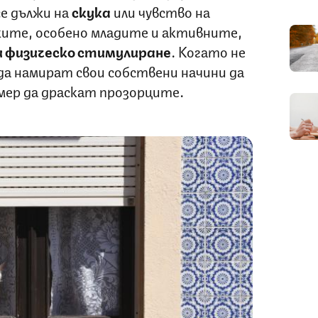
се дължи на
скука
или чувство на
ките, особено младите и активните,
 физическо стимулиране
. Когато не
да намират свои собствени начини да
мер да драскат прозорците.