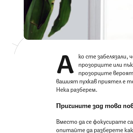
А
ко сте забелязали, 
прозорците или пък
прозорците вероят
вашият пухкав приятел е т
Нека разберем.
Причините зад това по
Вместо да се фокусирате с
опитайте да разберете какв