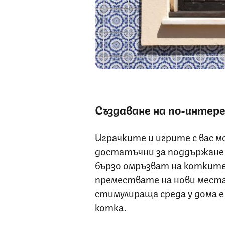
Създаване на по-интере
Играчките и игрите с вас м
достатъчни за поддържане 
бързо омръзват на котките,
премествате на нови места
стимулираща среда у дома 
котка.