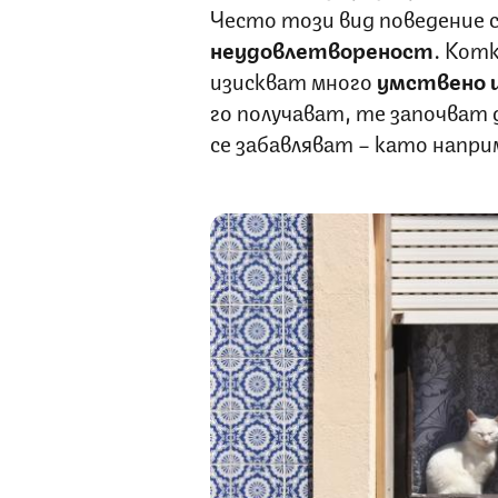
Често този вид поведение 
неудовлетвореност
. Кот
изискват много
умствено и
го получават, те започват 
се забавляват – като напри