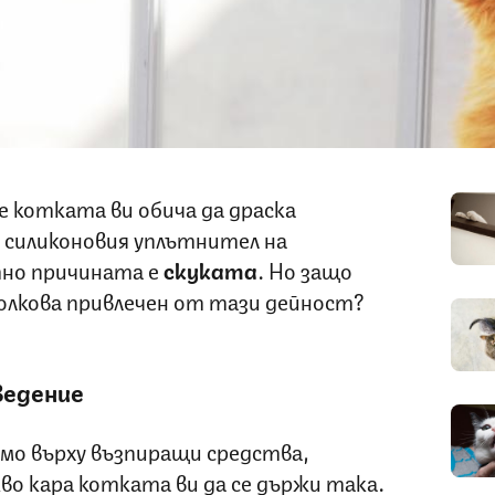
че котката ви обича да драска
 силиконовия уплътнител на
но причината е
скуката
. Но защо
олкова привлечен от тази дейност?
ведение
амо върху възпиращи средства,
о кара котката ви да се държи така.