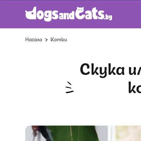
Начало
Котки
Скука или нещо друго: как да спрем
к