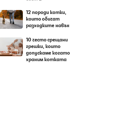
12 породи котки,
които обичат
разходките навън
10 често срещани
грешки, които
допускаме когато
храним котката