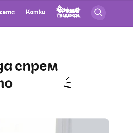
чета
Котки
по