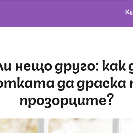
Ку
отката да драска 
прозорците?