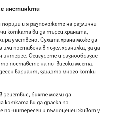
те инстинкти
 порции и я разположете на различни
рчи котката ви да търси храната,
жира умствено. Сухата храна може да
или поставена в пъзел хранилка, за да
 интерес. Осигурете и разнообразие
оито поставете на по-високи места.
удесен вариант, защото много котки
в действие, бихте могли да
 котката ви да драска по
те по-интересен и пълноценен живот у