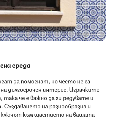
Снимка: iStock
сна среда
огат да помогнат, но често не са
на дългосрочен интерес. Играчките
 така че е важно да ги редувате и
. Създаването на разнообразна и
е ключът към щастието на вашата