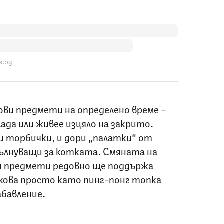
s.bg
ови предмети на определено време –
ада или живее изцяло на закрито.
 торбички, и дори „палатки“ от
ълнуващи за котката. Смяната на
 предмети редовно ще поддържа
кова просто като пинг-понг топка
абавление.