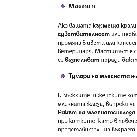
Мастит
Ако вашата
кърмеща
крали
чувствителност
или необ
промяна в цвета или консис
ветеринаря. Маститът е с
се
възпаляват
поради
бакт
Тумори на млечната ж
И мъжките, и женските кот
млечната жлеза, въпреки че
Ракът на млечната жлеза
при котките, като в повече
представители на възраст о