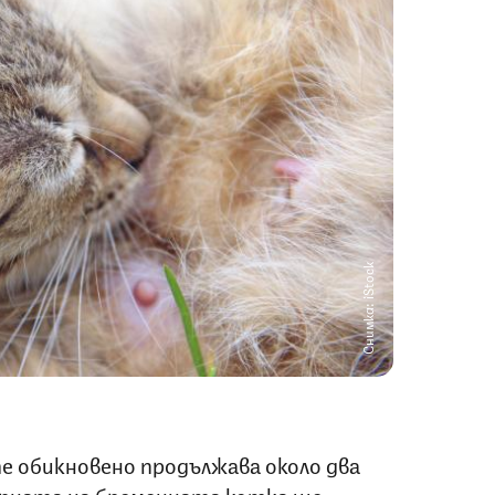
Снимка: iStock
 обикновено продължава около два
зърната на бременната котка ще