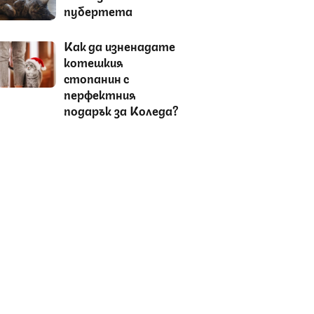
пубертета
Как да изненадате
котешкия
стопанин с
перфектния
подарък за Коледа?