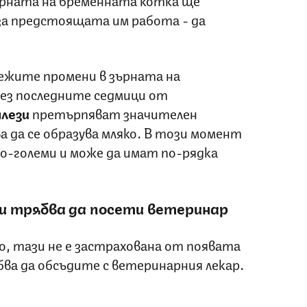
за предстоящата им работа - да
лежите промени в зърната на
рез последните седмици от
лези
претърпяват значителен
а да се образува мляко. В този момент
о-големи и може да имат по-рядка
ви трябва да посети ветеринар
о, тази не е застрахована от появата
ва да обсъдите с ветеринарния лекар.