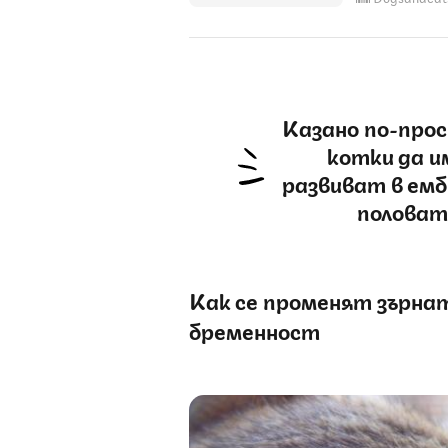
Казано по-про
котки да им
развиват в емб
половат
Как се променят зърна
бременност