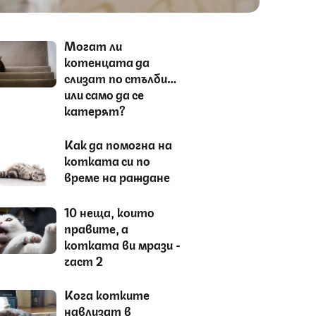
Могат ли
котенцата да
слизат по стълби…
или само да се
катерят?
Как да помогна на
котката си по
време на раждане
10 неща, които
правите, а
котката ви мрази -
част 2
Кога котките
навлизат в