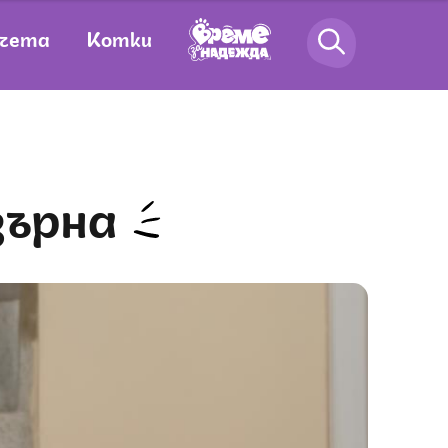
чета
Котки
зърна