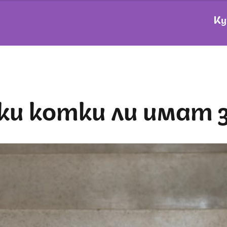
Ку
чки котки ли имат 