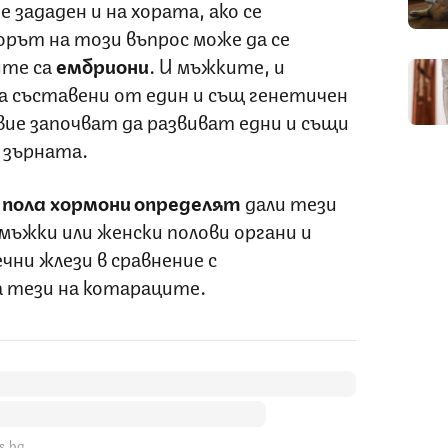
 зададен и на хората, ако се
рът на този въпрос може да се
ите са
ембриони
. И мъжките, и
 съставени от един и същ генетичен
ие започват да развиват едни и същи
 зърната.
 пола хормони определят
дали тези
мъжки или женски полови органи и
ни жлези в сравнение с
а тези на котараците.
s.bg