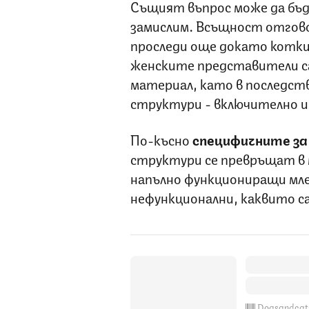
Същият въпрос може да бъде
замислим. Всъщност отгово
проследи още докато котк
женските представители са
материал, като в последств
структури - включително и
По-късно
специфичните за
структури се превръщат в 
напълно функциониращи млеч
нефункционални, каквито с
Dogsandcat