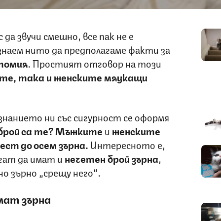
 да звучи смешно, все пак не е
знаем нито да предполагаме факти за
томия
. Простият отговор на този
ите, така и женските мяукащи
знанието ни със сигурност се оформя
брой са те?
Мъжките
и
женските
ест до осем зърна.
Интересното е,
гат да имат и
нечетен брой зърна
,
о зърно „срещу него“.
мат зърна