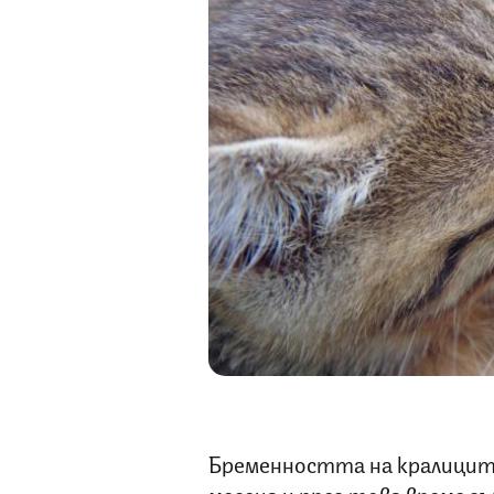
Бременността на кралиците
месеца и през това време 