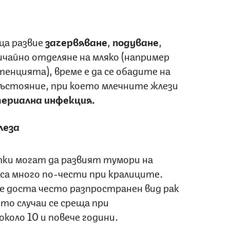
ца развие
зачервяване
,
подуване
,
ичайно отделяне на мляко (например
тенцията), време е да се обадите на
ъстояние, при което млечните жлези
ериална инфекция.
леза
ки могат да развият тумори на
 са много по-чести при кралиците.
е доста често разпространен вид рак
то случаи се среща при
коло 10 и повече години.