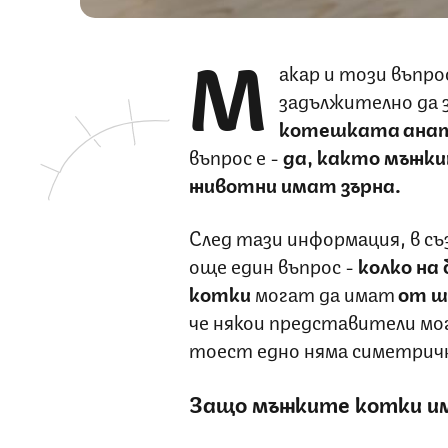
М
акар и този въпрос
задължително да 
котешката ана
въпрос е -
да, както мъжк
животни имат зърна.
След тази информация, в съ
още един въпрос -
колко на 
котки
могат да имат
от ш
че някои представители мо
тоест едно няма симетричн
Защо мъжките котки и