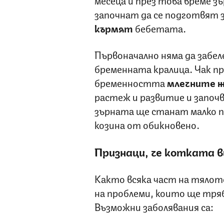
започнат да се подготвят 
кърмят
бебетата.
Първоначално няма да забе
бременната кралица. Чак п
бременността
млечните ж
растеж и развитие и започв
зърната ще станат малко п
козина от обикновено.
Признаци, че котката 
Както всяка част на тялот
на проблеми, които ще тряб
Възможни заболявания са: