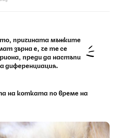
сто, причината мъжките
ат зърна е, че те се
риона, преди да настъпи
а диференциация.
та на котката по време на