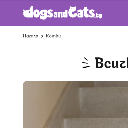
Начало
Котки
Вси