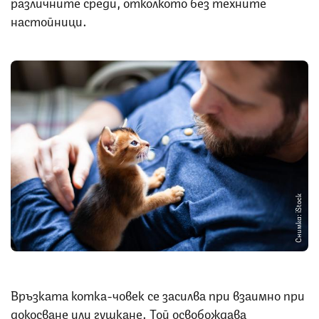
различните среди, отколкото без техните
настойници.
Снимка: iStock
Връзката котка-човек се засилва при взаимно при
докосване или гушкане. Той освобождава