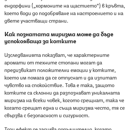
ендорфини („хормоните на щастието“) в кръвта,
което води до подобряване на настроението и на
двете участващи страни.
Как познатата миризма може да бъде
успокояваща за котките
Изследванията показват, че характерните
аромати от техните стопани могат да
предизвикат положителни емоции у котките,
което им помага да се отпуснат и да изпитат
чувство на спокойствие. Това е така, защото
котките са склонни да разпознават уникалната
миризма на всеки човек, когото срещнат, така че
когато срещат една и съща миризма често, тя се
свързва с безопасност и сигурност.
Този ефект се засилва допълнително, когато