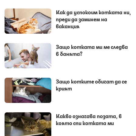
Как да успокоим котката ни,
преди да заминем на
ваканция
Защо котката ми ме следва
в банята?
Защо котките обичат да се
крият
Какво означава позата, в
която спи котката ми