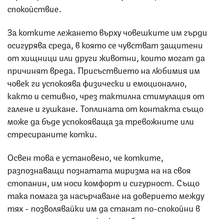
спокойствие.
За котките лежането върху човешките им гърди
осигурява среда, в която се чувстват защитени
от хищници или други животни, които могат да
причинят вреда. Присъствието на любимия им
човек ги успокоява физически и емоционално,
както и сетивно, чрез тактилна стимулация от
галене и гушкане. Топлината от контакта също
може да бъде успокояваща за тревожните или
стресираните котки.
Освен това е установено, че котките,
разпознаващи познатата миризма на на своя
стопанин, им носи комфорт и сигурност. Също
така помага за насърчаване на доверието между
тях - позволявайки им да станат по-спокойни в