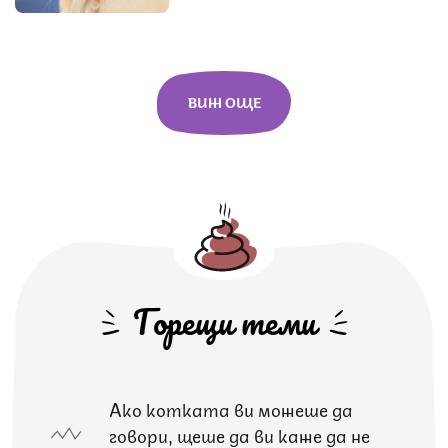
ВИЖ ОЩЕ
Горещи теми
Ако котката ви можеше да
говори, щеше да ви каже да не