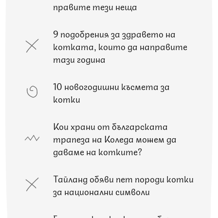
правите тези неща
9 подобрения за здравето на
котката, които да направите
тази година
10 новогодишни късмета за
котки
Кои храни от българската
трапеза на Коледа можем да
даваме на котките?
Тайланд обяви пет породи котки
за национални символи
5 породи котки, които обичат