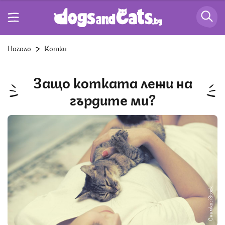
Начало
Котки
Защо котката лежи на
гърдите ми?
Снимка: iStock