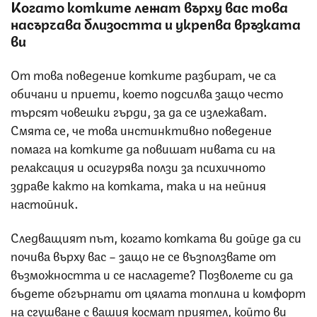
Когато котките лежат върху вас това
насърчава близостта и укрепва връзката
ви
От това поведение котките разбират, че са
обичани и приети, което подсилва защо често
търсят човешки гърди, за да се излежават.
Смята се, че това инстинктивно поведение
помага на котките да повишат нивата си на
релаксация и осигурява ползи за психичното
здраве както на котката, така и на нейния
настойник.
Следващият път, когато котката ви дойде да си
почива върху вас – защо не се възползвате от
възможността и се насладете? Позволете си да
бъдете обгърнати от цялата топлина и комфорт
на сгушване с вашия космат приятел, който ви