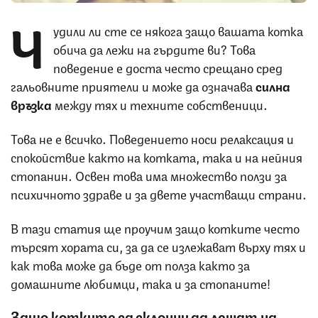
Ч
удили ли сте се някога защо вашата котка
обича да лежи на гърдите ви? Това
поведение е доста често срещано сред
гальовните приятели и може да означава
силна
връзка
между тях и техните собственици.
Това не е всичко. Поведението носи релаксация и
спокойствие както на котката, така и на нейния
стопанин. Освен това има множество ползи за
психичното здраве и за двете участващи страни.
В тази статия ще проучим защо котките често
търсят хората си, за да се излежават върху тях и
как това може да бъде от полза както за
домашните любимци, така и за стопаните!
Защо котките са склонни да лежат на