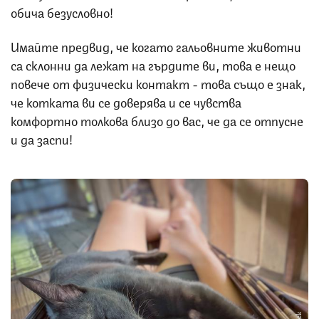
обича безусловно!
Имайте предвид, че когато гальовните животни
са склонни да лежат на гърдите ви, това е нещо
повече от физически контакт - това също е знак,
че котката ви се доверява и се чувства
комфортно толкова близо до вас, че да се отпусне
и да заспи!