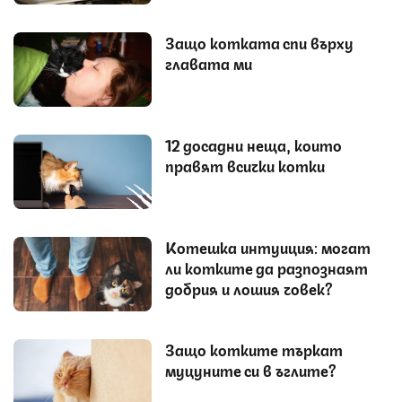
Защо котката спи върху
главата ми
12 досадни неща, които
правят всички котки
Котешка интуиция: могат
ли котките да разпознаят
добрия и лошия човек?
Защо котките търкат
муцуните си в ъглите?