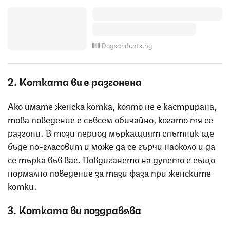
Dogsandcats.bg
2. Котката ви е разгонена
Ако имате женска котка, която не е кастрирана,
това поведение е съвсем обичайно, когато тя се
разгони. В този период мъркащият спътник ще
бъде по-гласовит и може да се гърчи наоколо и да
се търка във вас. Повдигането на дупето е също
нормално поведение за тази фаза при женските
котки.
3. Котката ви поздравява