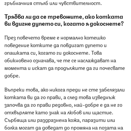
гръбначния стълб или чувствителност.
Трябва ли да се тревожите, ако котката
ви вдигне дупето си, когато я докоснете?
През повечето време е нормално котешко
поведение котките да повдигат дупето и
опашката си, когато ги докоснете. Това
обикновено означава, че те се наслаждават на
момента и искат да продължите да ги почесвате
добре.
Въпреки това, ако никога преди не сте забелязали
котката ви да го прави, а след това изведнъж
започва да го прави редовно, най-добре е да не го
отхвърляте като знак на любов или щастие.
Сърбяща или раздразнена кожа, паразити или
болка могат да доведат до промяна на позата на