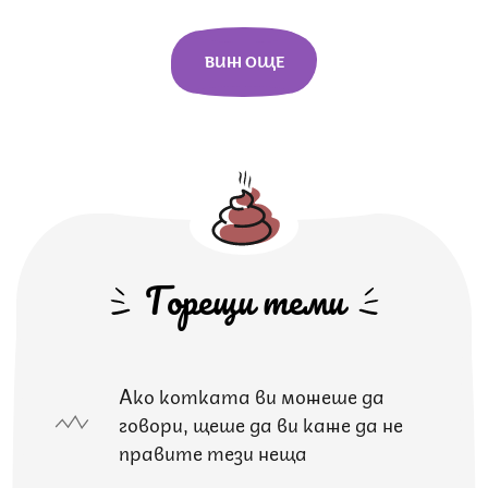
ВИЖ ОЩЕ
Горещи теми
Ако котката ви можеше да
говори, щеше да ви каже да не
правите тези неща