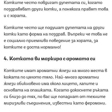
Котките често повдигат дупетата си, когато
поздравяват други котки, а понякога правят това
и с хората.
Котките често ще подушат дупетата на други
котки като форма на поздрав. Въпреки че това не
е социално приемливо поведение за хората, за
котките е доста нормално!
4. Котката ви маркира с аромата си
Котките имат ароматни жлези на много места в
кожата по цялото тяло. Най-много ароматни
жлези обикновено има около лицето, лапите и
основата на опашката. Когато докоснете ръката
си близо до тях, по вас ще попаднат от техните
миризливи съединения, известни като феромони.