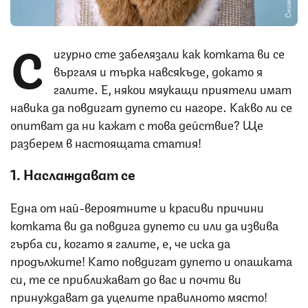
С
игурно сте забелязали как котката ви се
въргаля и търка навсякъде, докато я
галите. Е, някои мяукащи приятели имат
навика да повдигат дупето си нагоре. Какво ли се
опитват да ни кажат с това действие? Ще
разберем в настоящата статия!
1. Наслаждават се
Една от най-вероятните и красиви причини
котката ви да повдига дупето си или да извива
гърба си, когато я галите, е, че иска да
продължите! Като повдигат дупето и опашката
си, те се приближават до вас и почти ви
принуждават да уцелите правилното място!