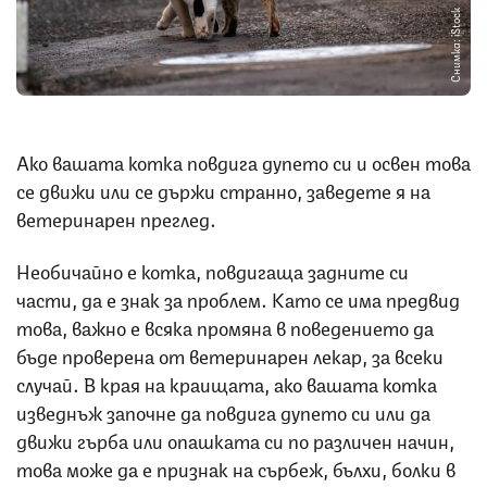
Снимка: iStock
Ако вашата котка повдига дупето си и освен това
се движи или се държи странно, заведете я на
ветеринарен преглед.
Необичайно е котка, повдигаща задните си
части, да е знак за проблем. Като се има предвид
това, важно е всяка промяна в поведението да
бъде проверена от ветеринарен лекар, за всеки
случай. В края на краищата, ако вашата котка
изведнъж започне да повдига дупето си или да
движи гърба или опашката си по различен начин,
това може да е признак на сърбеж, бълхи, болки в