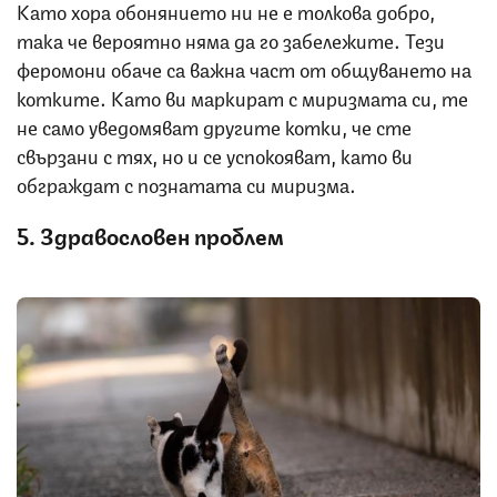
Като хора обонянието ни не е толкова добро,
така че вероятно няма да го забележите. Тези
феромони обаче са важна част от общуването на
котките. Като ви маркират с миризмата си, те
не само уведомяват другите котки, че сте
свързани с тях, но и се успокояват, като ви
обграждат с познатата си миризма.
5. Здравословен проблем