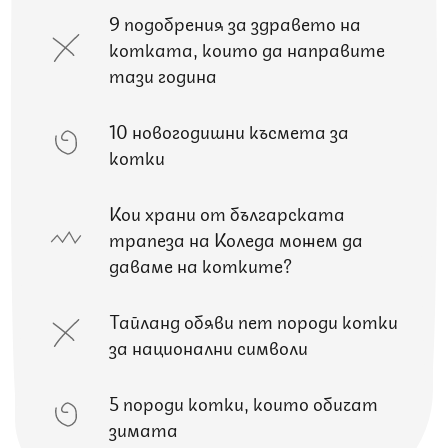
9 подобрения за здравето на
котката, които да направите
тази година
10 новогодишни късмета за
котки
Кои храни от българската
трапеза на Коледа можем да
даваме на котките?
Тайланд обяви пет породи котки
за национални символи
5 породи котки, които обичат
зимата