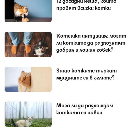
12 досадни неща, които
правят всички котки
Котешка интуиция: могат
ли котките да разпознаят
добрия и лошия човек?
Защо котките търкат
муцуните си в ъглите?
Мога ли да разхождам
котката си навън