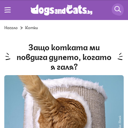
Начало
Котки
Защо котката ми
повдига дупето, когато
я галя?
Снимка: iStock