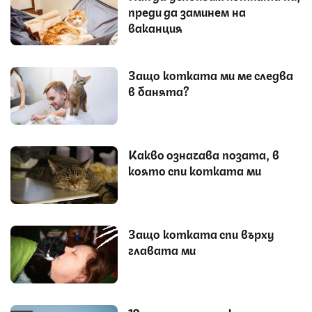
преди да заминем на
ваканция
Защо котката ми ме следва
в банята?
Какво означава позата, в
която спи котката ми
Защо котката спи върху
главата ми