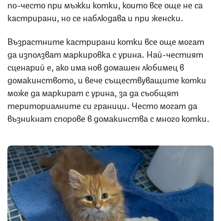
по-често при мъжки котки, които все още не са
кастрирани, но се наблюдава и при женски.
Възрастните кастрирани котки все още могат
да използват маркировка с урина. Най-честият
сценарий е, ако има нов домашен любимец в
домакинството, и вече съществуващите котки
може да маркират с урина, за да съобщят
териториалните си граници. Често могат да
възникнат спорове в домакинства с много котки.