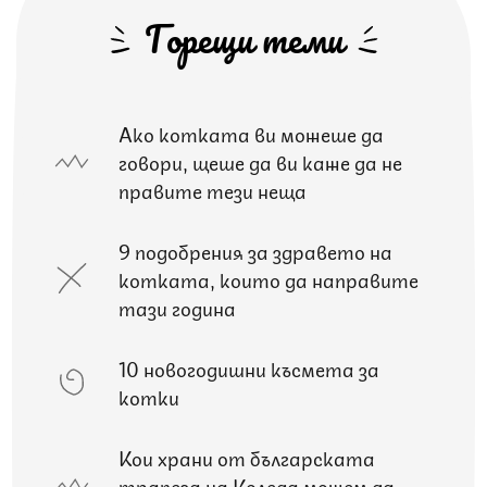
Горещи теми
Ако котката ви можеше да
говори, щеше да ви каже да не
правите тези неща
9 подобрения за здравето на
котката, които да направите
тази година
10 новогодишни късмета за
котки
Кои храни от българската
трапеза на Коледа можем да