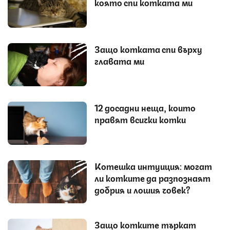
която спи котката ми
Защо котката спи върху
главата ми
12 досадни неща, които
правят всички котки
Котешка интуиция: могат
ли котките да разпознаят
добрия и лошия човек?
Защо котките търкат