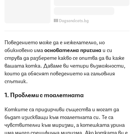
Dogsandcats.bg
Поведението може да е нежелателно, но
обикновено има
основателна причина
и си
струва да разберете какво се опитва да ви каже
вашата котка. Даваме ви четири възможности,
които да обяснят поведението на гальовния
спътник.
1. Проблеми с тоалетната
Котките са придирчиви същества и могат да
бъдат изискващи към тоалетната си. Те са
чувствителни към миризми, а котешката урина
има много специфична миризма. Ако котката ви е