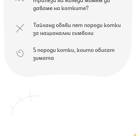
даваме на котките?
Тайланд обяви пет породи котки
за национални символи
5 породи котки, които обичат
зимата