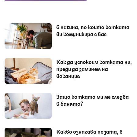
6 начина, по които котката
ви комуникира с вас
Как да успокоим котката ни,
преди да заминем на
ваканция
Защо котката ми ме следва
в банята?
Какво означава позата, в