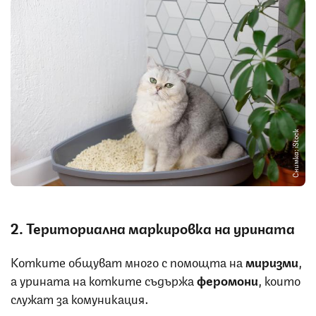
Снимка: iStock
2. Териториална маркировка на урината
Котките общуват много с помощта на
миризми
,
а урината на котките съдържа
феромони
, които
служат за комуникация.