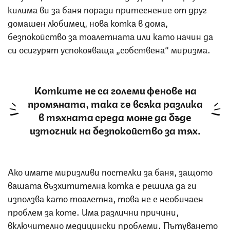
килима ви за баня поради притеснение от друг
домашен любимец, нова котка в дома,
безпокойство за тоалетната или като начин да
си осигурят успокояваща „собствена“ миризма.
Котките не са големи фенове на
промяната, така че всяка разлика
в тяхната среда може да бъде
източник на безпокойство за тях.
Ако имате миризливи постелки за баня, защото
вашата възхитителна котка е решила да ги
използва като тоалетна, това не е необичаен
проблем за коте. Има различни причини,
включително медицински проблеми. Пътуването