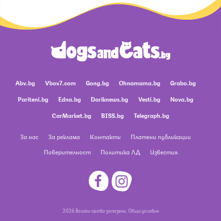
Abv.bg
Vbox7.com
Gong.bg
Ohnamama.bg
Grabo.bg
Pariteni.bg
Edna.bg
Dariknews.bg
Vesti.bg
Nova.bg
CarMarket.bg
BISS.bg
Telegraph.bg
За нас
За реклама
Контакти
Платени публикации
Поверителност
Политика ЛД
Известия
2026 Всички права запазени.
Общи условия