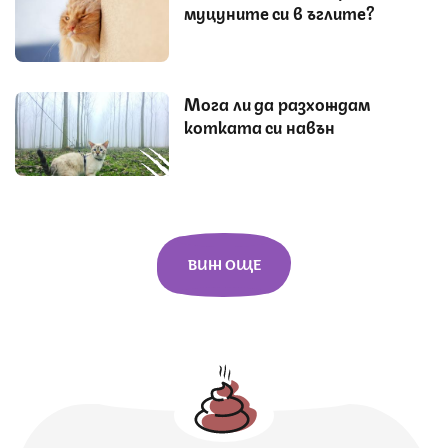
муцуните си в ъглите?
Мога ли да разхождам
котката си навън
ВИЖ ОЩЕ