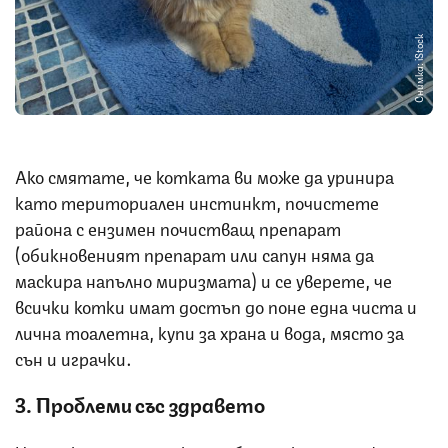
Снимка: iStock
Ако смятате, че котката ви може да уринира
като териториален инстинкт, почистете
района с ензимен почистващ препарат
(обикновеният препарат или сапун няма да
маскира напълно миризмата) и се уверете, че
всички котки имат достъп до поне една чиста и
лична тоалетна, купи за храна и вода, място за
сън и играчки.
3. Проблеми със здравето