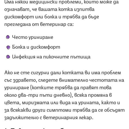
Има някои медицински проблеми, които може да
означават, че вашата котка изпитва
дискомфорт или болка и трябва да бъде
прегледана от ветеринар са:
Често уриниране
Болка и дискомфорт
Инфекция на пикочните пътища
Ако не сте сигурни дали котката ви има проблем
със здравето, следете внимателно честотата на
уриниране (котките трябва да правят това
около два-три пъти дневно), всяка промяна в
цвета, миризмата или вида на урината, както и
за всякакви други симптоми трябва да се обсъдят
задължително с ветеринарния лекар.