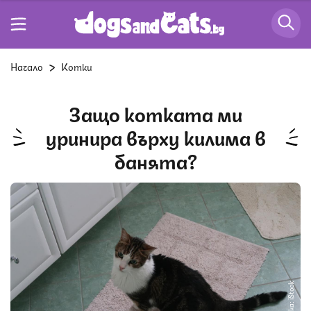
Начало
Котки
Защо котката ми
уринира върху килима в
банята?
Снимка: iStock