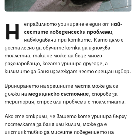
Н
еправилното уриниране е един от н
ай-
честите поведенчески проблеми
,
наблюдавани при котките. Като цяло е
доста лесно да обучите котка да използва
тоалетна, така че може да бъде много
разочароващо, когато уринира другаде, а
килимите за баня изглеждат често срещан избор.
Уринирането на грешните места може да се
дължи на
медицинско
състояние,
спорове за
територия, стрес или проблеми с тоалетната.
Ако сте открили, че вашето коте уринира върху
постелката за баня или килим, може да е
инстинктивно да мислите поведението на