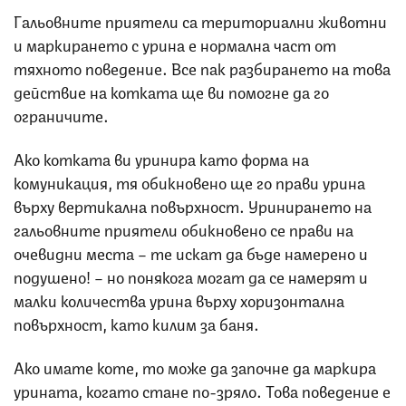
Гальовните приятели са териториални животни
и маркирането с урина е нормална част от
тяхното поведение. Все пак разбирането на това
действие на котката ще ви помогне да го
ограничите.
Ако котката ви уринира като форма на
комуникация, тя обикновено ще го прави урина
върху вертикална повърхност. Уринирането на
гальовните приятели обикновено се прави на
очевидни места – те искат да бъде намерено и
подушено! – но понякога могат да се намерят и
малки количества урина върху хоризонтална
повърхност, като килим за баня.
Ако имате коте, то може да започне да маркира
урината, когато стане по-зряло. Това поведение е