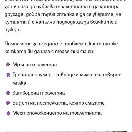
започнала да избягва тоалетната и да уринира
другаде, добра първа стъпка е да се уверите, че
кутията ѝ е напълно подходяща за всичките ѝ
нужди.
Помислете за следните проблеми, които може
котката ви да има с тоалетната си:
Мръсна тоалетна
Грешния размер - твърде голяма или твърде
малка
Затворена тоалетна
Видът на постелката, която слагате
Местоположението на тоалетната