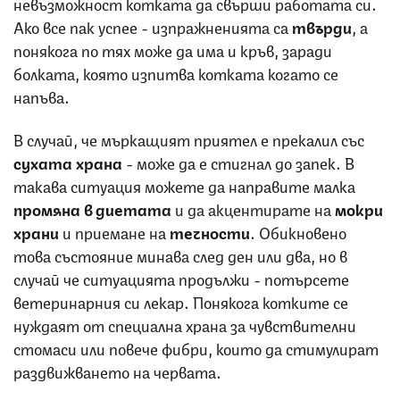
невъзможност котката да свърши работата си.
Ако все пак успее - изпражненията са
твърди
, а
понякога по тях може да има и кръв, заради
болката, която изпитва котката когато се
напъва.
В случай, че мъркащият приятел е прекалил със
сухата храна
- може да е стигнал до запек. В
такава ситуация можете да направите малка
промяна в диетата
и да акцентирате на
мокри
храни
и приемане на
течности
. Обикновено
това състояние минава след ден или два, но в
случай че ситуацията продължи - потърсете
ветеринарния си лекар. Понякога котките се
нуждаят от специална храна за чувствителни
стомаси или повече фибри, които да стимулират
раздвижването на червата.