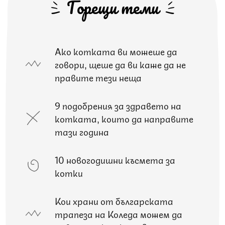
Горещи теми
Ако котката ви можеше да
говори, щеше да ви каже да не
правите тези неща
9 подобрения за здравето на
котката, които да направите
тази година
10 новогодишни късмета за
котки
Кои храни от българската
трапеза на Коледа можем да