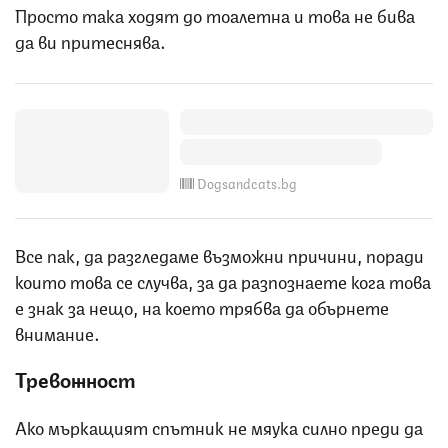
Просто така ходят до тоалетна и това не бива
да ви притеснява.
Dogsandcats.bg
Все пак, да разгледаме възможни причини, поради
които това се случва, за да разпознаете кога това
е знак за нещо, на което трябва да обърнете
внимание.
Тревожност
Ако мъркащият спътник не мяука силно преди да