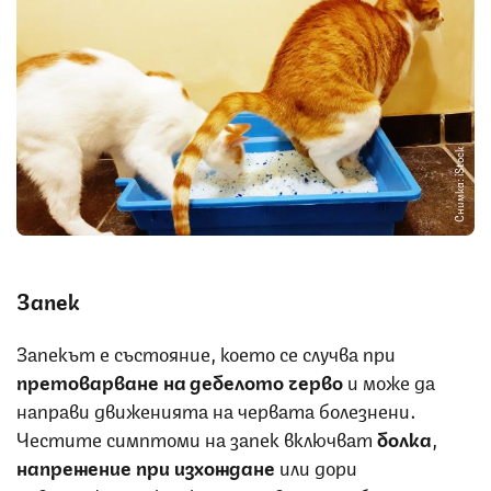
Снимка: iStock
Запек
Запекът е състояние, което се случва при
претоварване на дебелото черво
и може да
направи движенията на червата болезнени.
Честите симптоми на запек включват
болка
,
напрежение при изхождане
или дори