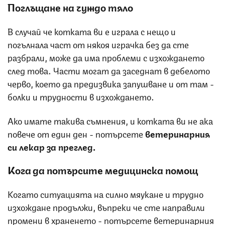
Поглъщане на чуждо тяло
В случай че котката ви е играла с нещо и
погълнала част от някоя играчка без да сте
разбрали, може да има проблеми с изхождането
след това. Части могат да заседнат в дебелото
черво, което да предизвика запушване и от там -
болки и трудности в изхождането.
Ако имате такива съмнения, и котката ви не ака
повече от един ден - потърсете
ветеринарния
си лекар за преглед.
Кога да потърсите медицинска помощ
Когато ситуацията на силно мяукане и трудно
изхождане продължи, въпреки че сте направили
промени в храненето - потърсете ветеринарния