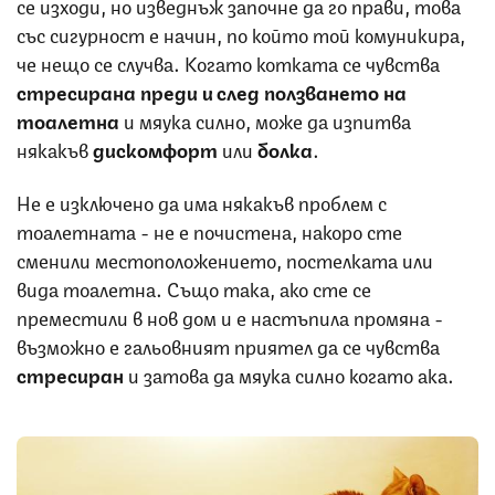
се изходи, но изведнъж започне да го прави, това
със сигурност е начин, по който той комуникира,
че нещо се случва. Когато котката се чувства
стресирана преди и след ползването на
тоалетна
и мяука силно, може да изпитва
някакъв
дискомфорт
или
болка
.
Не е изключено да има някакъв проблем с
тоалетната - не е почистена, накоро сте
сменили местоположението, постелката или
вида тоалетна. Също така, ако сте се
преместили в нов дом и е настъпила промяна -
възможно е гальовният приятел да се чувства
стресиран
и затова да мяука силно когато ака.