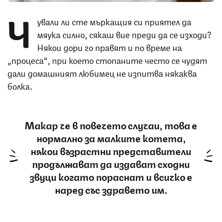
Ч
ували ли сте мъркащия си приятел да
мяука силно, сякаш вие преди да се изходи?
Някои дори го правят и по време на
„процеса“, при което стопаните често се чудят
дали домашният любимец не изпитва някаква
болка.
Макар че в повечето случаи, това е
нормално за малките котета,
някои възрастни представители
продължават да издават сходни
звуци когато пораснат и всичко е
наред със здравето им.