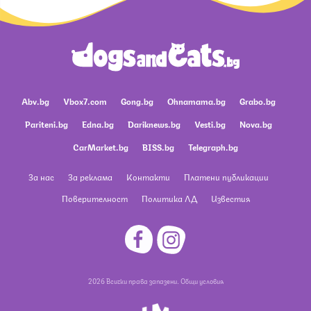
Abv.bg
Vbox7.com
Gong.bg
Ohnamama.bg
Grabo.bg
Pariteni.bg
Edna.bg
Dariknews.bg
Vesti.bg
Nova.bg
CarMarket.bg
BISS.bg
Telegraph.bg
За нас
За реклама
Контакти
Платени публикации
Поверителност
Политика ЛД
Известия
2026 Всички права запазени.
Общи условия