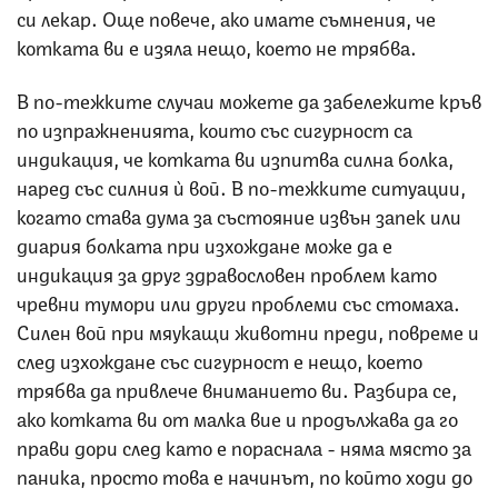
си лекар. Още повече, ако имате съмнения, че
котката ви е изяла нещо, което не трябва.
В по-тежките случаи можете да забележите кръв
по изпражненията, които със сигурност са
индикация, че котката ви изпитва силна болка,
наред със силния ѝ вой. В по-тежките ситуации,
когато става дума за състояние извън запек или
диария болката при изхождане може да е
индикация за друг здравословен проблем като
чревни тумори или други проблеми със стомаха.
Силен вой при мяукащи животни преди, повреме и
след изхождане със сигурност е нещо, което
трябва да привлече вниманието ви. Разбира се,
ако котката ви от малка вие и продължава да го
прави дори след като е пораснала - няма място за
паника, просто това е начинът, по който ходи до