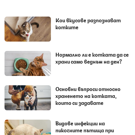
Кои вкусове разпознават
котките
Нормално ли е котката да се
храни само веднъж на ден?
Основни въпроси относно
храненето на котката,
които си задавате
Видове инфекции на
пикочните пътища при