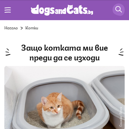
Начало
Котки
Защо котката ми вие
преди да се изходи
Снимка: iStock