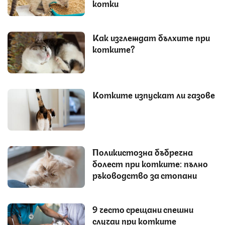
котки
Как изглеждат бълхите при
котките?
Котките изпускат ли газове
Поликистозна бъбречна
болест при котките: пълно
ръководство за стопани
9 често срещани спешни
случаи при котките