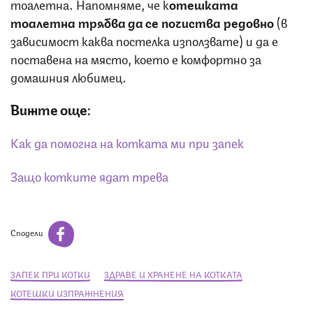
тоалетна. Напомняме, че к
отешката
тоалетна трябва да се почиства редовно
(в
зависимост каква постелка използвате) и да е
поставена на място, което е комфортно за
домашния любимец.
Вижте още:
Как да помогна на котката ми при запек
Защо котките ядат трева
Сподели
ЗАПЕК ПРИ КОТКИ
ЗДРАВЕ И ХРАНЕНЕ НА КОТКАТА
КОТЕШКИ ИЗПРАЖНЕНИЯ