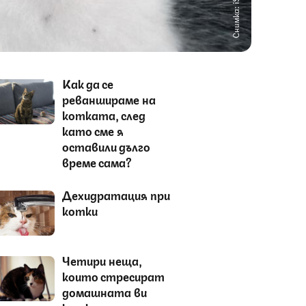
Снимка: iStock
Как да се
реваншираме на
котката, след
като сме я
оставили дълго
време сама?
Дехидратация при
котки
Четири неща,
които стресират
домашната ви