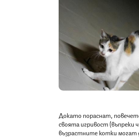
Докато пораснат, повечето
своята игривост (въпреки че
възрастните котки могат д