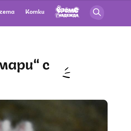
чета
Котки