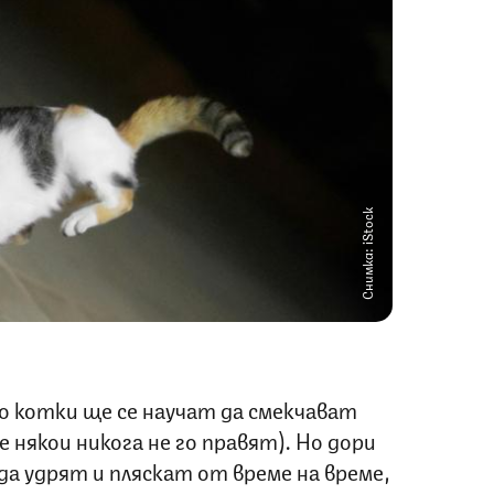
Снимка: iStock
 котки ще се научат да смекчават
 някои никога не го правят). Но дори
а удрят и пляскат от време на време,