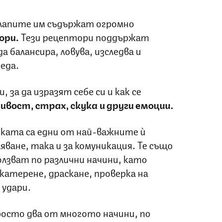
 лапите им съдържат огромно
ори.
Тези рецептори поддържат
 балансира, ловува, изследва и
еда.
 за да изразят себе си и как се
ивост, страх, скука и други емоции.
тката са едни от най-важните ѝ
ване, така и за комуникация. Те също
ползват по различни начини, като
 катерене, драскане, проверка на
 удари.
просто два от многото начини, по