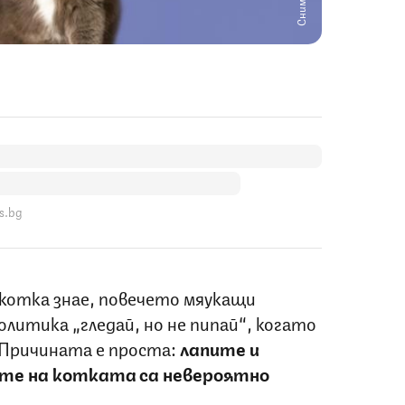
s.bg
 котка знае, повечето мяукащи
итика „гледай, но не пипай“, когато
 Причината е проста:
лапите и
ите на котката са невероятно