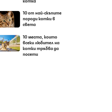
котка
10 от най-скъпите
породи котки в
света
10 места, които
всеки любител на
котки трябва да
посети