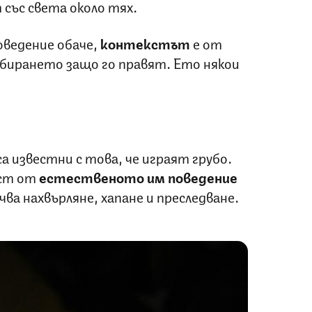
със света около тях.
оведение обаче,
контекстът
е от
збирането защо го правят. Ето някои
а известни с това, че играят грубо.
аст от
естественото им поведение
чва нахвърляне, хапане и преследване.