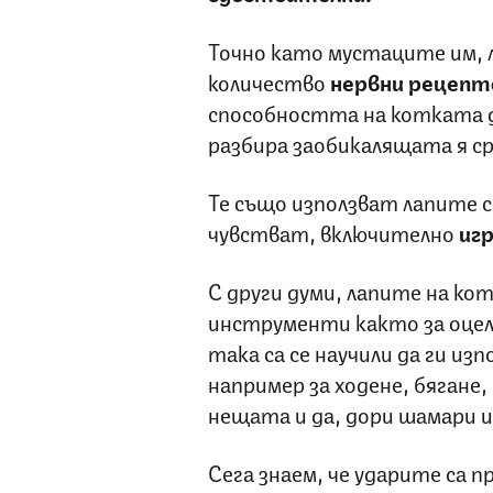
Точно като мустаците им,
количество
нервни рецепт
способността на котката да
разбира заобикалящата я ср
Те също използват лапите си,
чувстват, включително
игр
С други думи, лапите на ко
инструменти както за оцеля
така са се научили да ги из
например за ходене, бягане,
нещата и да, дори шамари и
Сега знаем, че ударите са 