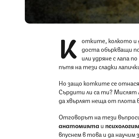
К
отките, колкото и д
доста объркващи по
или удряне с лапа по
пътя на тези сладки лапичк
Но защо котките се отнасят
Сърдити ли са ти? Мислят л
да хвърлят неща от плота 
Отговорът на тези въпроси
анатомията
и
психологи
впуснем в това и да научим