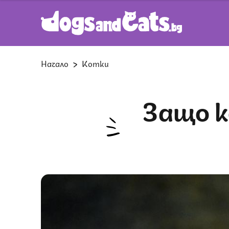
Начало
Котки
Защо котките „бият шамари“ с