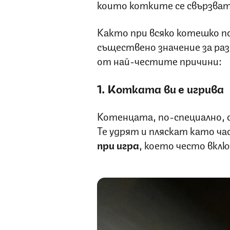
които котките се свързват 
Както при всяко котешко п
съществено значение за ра
от най-честите причини:
1. Котката ви е игрива
Котенцата, по-специално, с
Те удрят и пляскат като ч
при игра
, което често вклю