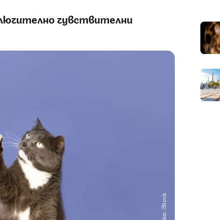
лючително чувствителни
Снимка: iStock