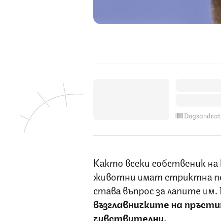
Dogsandcat
Както всеки собственик на
животни имат стриктна пол
става въпрос за лапите им.
възглавничките на пръст
чувствителни.