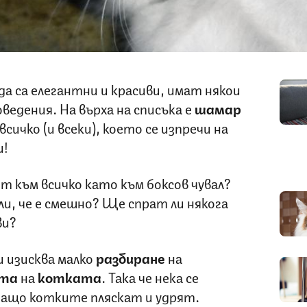
а са елегантни и красиви, имат някои
ведения. На върха на списъка е
шамар
 всичко (и всеки), което се изпречи на
и!
 към всичко като към боксов чувал?
и, че е смешно? Ще спрат ли някога
ви?
 изисква малко
разбиране
на
ята
на
котката
. Така че нека се
 защо котките пляскат и удрят.