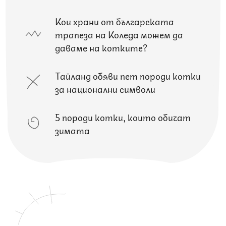
Кои храни от българската
трапеза на Коледа можем да
даваме на котките?
Тайланд обяви пет породи котки
за национални символи
5 породи котки, които обичат
зимата