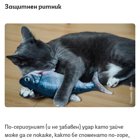
Защитнен ритник
Снимка: iStock
По-сериозният (и не забавен) удар като зайче
може да се покаже, както бе споменато по-горе,