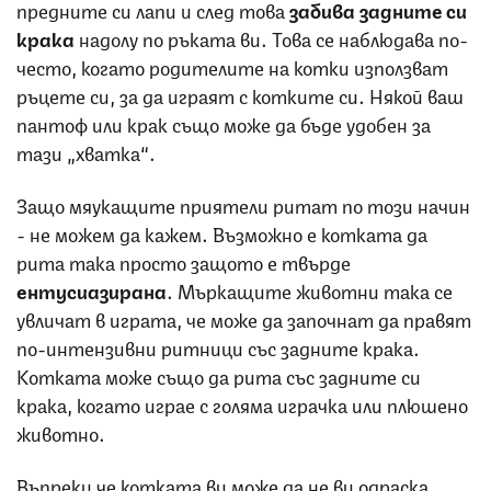
предните си лапи и след това
забива задните си
крака
надолу по ръката ви. Това се наблюдава по-
често, когато родителите на котки използват
ръцете си, за да играят с котките си. Някой ваш
пантоф или крак също може да бъде удобен за
тази „хватка“.
Защо мяукащите приятели ритат по този начин
- не можем да кажем. Възможно е котката да
рита така просто защото е твърде
ентусиазирана
. Мъркащите животни така се
увличат в играта, че може да започнат да правят
по-интензивни ритници със задните крака.
Котката може също да рита със задните си
крака, когато играе с голяма играчка или плюшено
животно.
Въпреки че котката ви може да не ви одраска