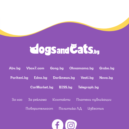
Abv.bg
Vbox7.com
Gong.bg
Ohnamama.bg
Grabo.bg
Pariteni.bg
Edna.bg
Dariknews.bg
Vesti.bg
Nova.bg
CarMarket.bg
BISS.bg
Telegraph.bg
За нас
За реклама
Контакти
Платени публикации
Поверителност
Политика ЛД
Известия