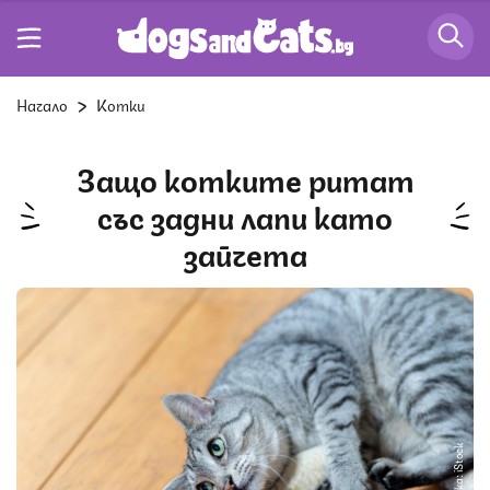
Начало
Котки
Защо котките ритат
със задни лапи като
зайчета
Снимка: iStock