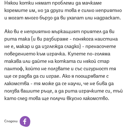
Някои котки нямат проблеми да мачкаме
коремите им, но за други това е силно неприятно
и могат много бързо да ви ухапат или надраскат.
Ако ви е неприятно мъркащият приятел да ви
рита така (и ви разбираме - понякога наистина
не е, макар и да изглежда сладко) - пренасочете
поведението към играчка. Купете по-голяма
такава или дайте на котката си някой стар
пантоф, който не ползвате и със сигурност тя
ще се радва да си играе. Ако я поощрявате с
лакомства - тя може да се научи, че не бива да
ползва вашите ръце, а да рита играчките си, тъй
като след това ще получи вкусно лакомство.
Сподели