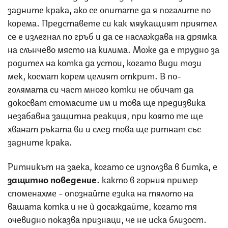
задните крака, ако се опитате да я погалите по
корема. Представете си как мяукащият приятел
се е излегнал по гръб и да се наслаждава на дрямка
на слънчево място на килима. Може да е трудно за
родител на котка да устои, когато види този
мек, космат корем целият открит. В по-
голямата си част много котки не обичат да
докосват стомасите им и това ще предизвика
незабавна защитна реакция, при която те ще
хванат ръката ви и след това ще ритнат със
задните крака.
Ритникът на заека, когато се използва в битка, е
защитно поведение
. както в горния пример
споменахме - опознайте езика на тялото на
вашата котка и не ѝ досаждайте, когато тя
очевидно показва признаци, че не иска близост.