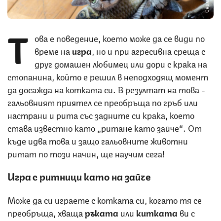
Т
ова е поведение, което може да се види по
време на
игра
, но и при агресивна среща с
друг домашен любимец или дори с крака на
стопанина, който е решил в неподходящ момент
да досажда на котката си. В резултат на това -
гальовният приятел се преобръща по гръб или
настрани и рита със задните си крака, което
става известно като „ритане като зайче“. От
къде идва това и защо гальовните животни
ритат по този начин, ще научим сега!
Игра с ритници като на зайче
Може да си играете с котката си, когато тя се
преобръща, хваща
ръката
или
китката
ви с