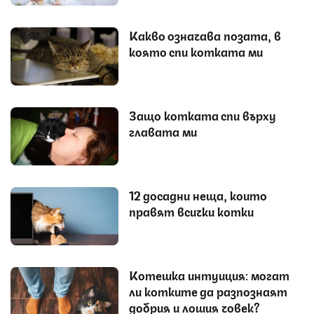
Какво означава позата, в
която спи котката ми
Защо котката спи върху
главата ми
12 досадни неща, които
правят всички котки
Котешка интуиция: могат
ли котките да разпознаят
добрия и лошия човек?