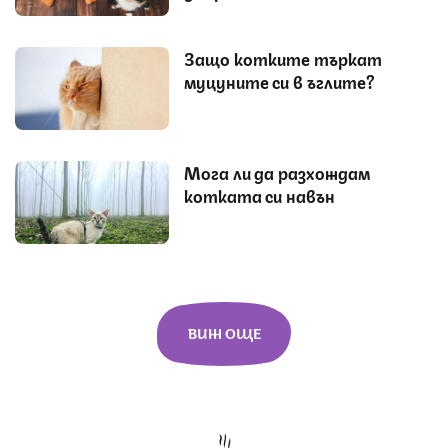
Защо котките търкат
муцуните си в ъглите?
Мога ли да разхождам
котката си навън
ВИЖ ОЩЕ