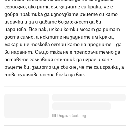
сериозно, ако рита със задните си крака, не е
добра практика да използвате ръцете си като
играчки и да й давате възможност да ви
наранява. Все пак, някои котки могат да ритат
доста силно, а ноктите на задните им крака,
макар и не толкова остри като на предните - да
ви наранят. Също така не е препоръчително да
оставяте гальовния спътник да играе и хапе
ръцете ви, защото ще свикне, че те са играчки, а
това означава доста болка за вас.
Dogsandcats.bg