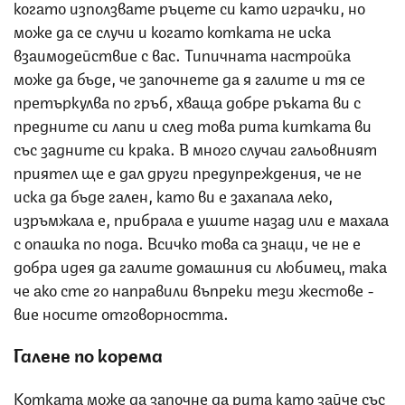
когато използвате ръцете си като играчки, но
може да се случи и когато котката не иска
взаимодействие с вас. Типичната настройка
може да бъде, че започнете да я галите и тя се
претъркулва по гръб, хваща добре ръката ви с
предните си лапи и след това рита китката ви
със задните си крака. В много случаи гальовният
приятел ще е дал други предупреждения, че не
иска да бъде гален, като ви е захапала леко,
изръмжала е, прибрала е ушите назад или е махала
с опашка по пода. Всичко това са знаци, че не е
добра идея да галите домашния си любимец, така
че ако сте го направили въпреки тези жестове -
вие носите отговорността.
Галене по корема
Котката може да започне да рита като зайче със