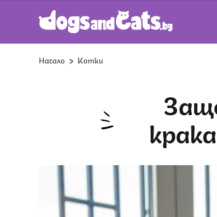
Начало
Котки
Защо котките се търкат в
крака