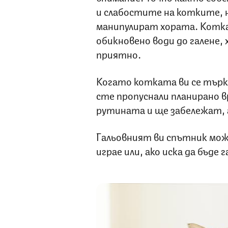
и слабостите на котките, 
манипулират хората. Котк
обикновено води до галене, 
приятно.
Когато котката ви се търка
сте пропуснали планирано 
рутината и ще забележат, а
Гальовният ви спътник може 
играе или, ако иска да бъде г