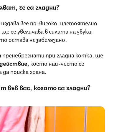
ват, че са гладни?
 издава все по-високо, настоятелно
ще се увеличава в силата на звука,
то остава незабелязано.
т пренебрегнати при гладна котка, ще
одействие
, което най-често се
а да поиска храна.
 във вас, когато са гладни?