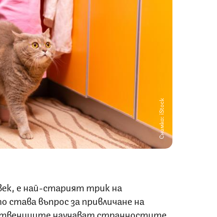
Снимка: iStock
век, е най-старият трик на
 става въпрос за привличане на
бствениците научават странностите