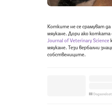
Котките не се срамуват да и
мяукане. Дори ако котката
Journal of Veterinary Science
к
мяукане. Тези вербални знац
собствениците.
Dogsandcat