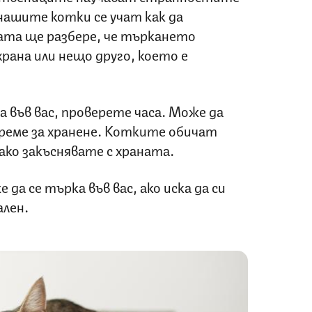
нашите котки се учат как да
ата ще разбере, че търкането
храна или нещо друго, което е
 във вас, проверете часа. Може да
време за хранене. Котките обичат
ко закъснявате с храната.
да се търка във вас, ако иска да си
ален.