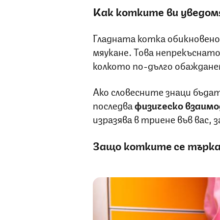
Как котките ви уведомя
Гладната котка обикновено
мяукане. Това непрекъснато 
колкото по-дълго обаждане
Ако словесните знаци бъда
последва
физическо взаим
изразява в триене във вас, з
Защо котките се търкат