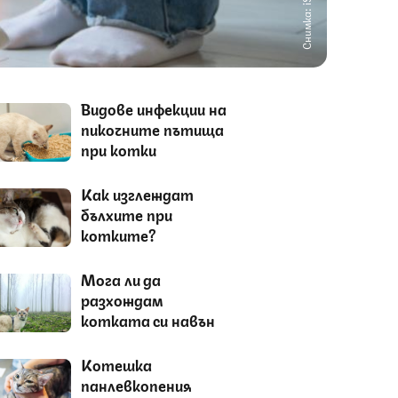
Снимка: iStock
Видове инфекции на
пикочните пътища
при котки
Как изглеждат
бълхите при
котките?
Мога ли да
разхождам
котката си навън
Котешка
панлевкопения