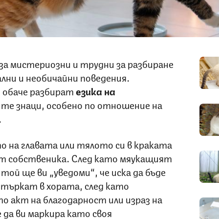
а мистериозни и трудни за разбиране
ални и необичайни поведения.
 обаче разбират
езика на
ите знаци, особено по отношение на
.
о на главата или тялото си в краката
от собственика. След като мяукащият
той ще ви „уведоми“, че иска да бъде
 търкат в хората, след като
о акт на благодарност или израз на
 да ви маркира като своя