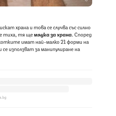
скат храна и това се случва със силно
 е тиха, тя ще
мяука
за
храна
. Според
отките имат най-малко 21 форми на
и се използват за манипулиране на
s.bg