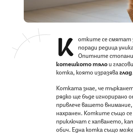
К
отките се смятат з
поради редица уник
Опитните стопани
котешкото тяло
и гласов
котка, която изразява
глад
Котката знае, че търканет
рядко ще бъде игнорирано 
привлече вашето внимание, 
нахранен. Котките също се
приключат с хапването, кат
обич. Една котка също може