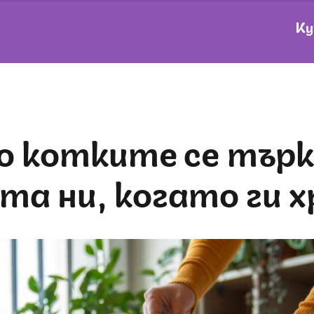
Ку
та ни, когато ги 