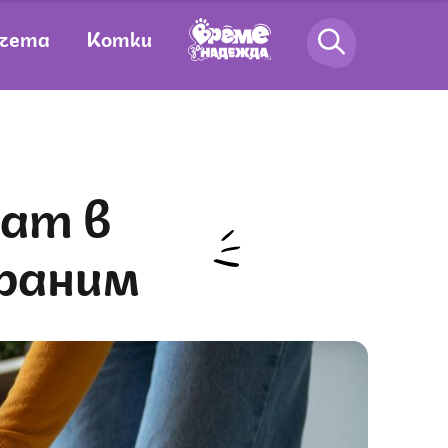
чета
Котки
храним