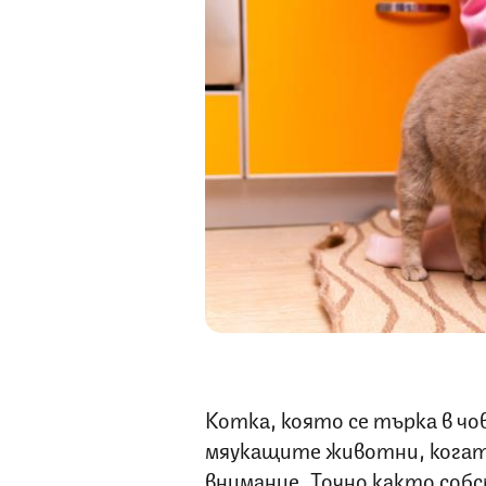
Котка, която се търка в чо
мяукащите животни, когато
внимание. Точно както со