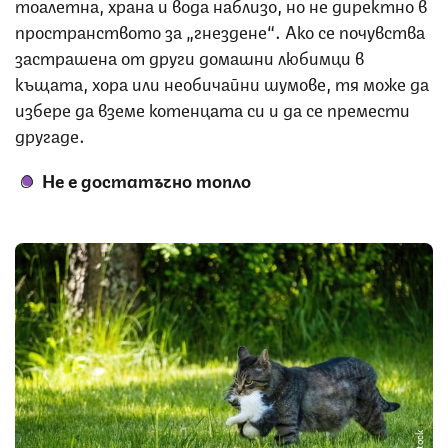
тоалетна, храна и вода наблизо, но не директно в
пространството за „гнездене“. Ако се почувства
застрашена от други домашни любимци в
къщата, хора или необичайни шумове, тя може да
избере да вземе котенцата си и да се премести
другаде.
Не е достатъчно топло