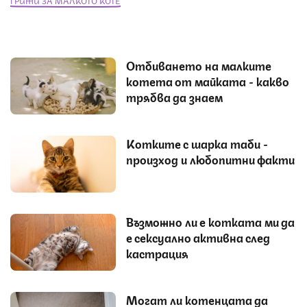
ГРИЖИ ЗА МАЛКОТО КОТЕ
Отбиването на малките
котета от майката - какво
трябва да знаем
Котките с шарка таби -
произход и любопитни факти
Възможно ли е котката ми да
е сексуално активна след
кастрация
Могат ли котенцата да