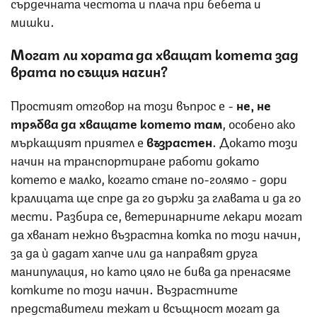
сърдечната честота и плача при бебета и
мишки.
Могат ли хората да хващат котета зад
врата по същия начин?
Простият отговор на този въпрос е -
не, не
трябва да хващате котето там
, особено ако
мъркащият приятел е
възрастен
. Докато този
начин на транспортиране работи докато
котето е малко, когато стане по-голямо - дори
кралицата ще спре да го държи за главата и да го
мести. Разбира се, ветеринарните лекари могат
да хванат нежно възрастна котка по този начин,
за да ѝ дадат хапче или да направят друга
манипулация, но като цяло не бива да пренасяме
котките по този начин. Възрастните
представители тежат и всъщност могат да