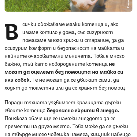
В
сички обожаваме малки котенца и, ако
имаме котило у дома, със сигурност
помагаме много грижи и старание, за да
осигурим комфорт и безопасност на майката и
нейните очарователни мъничета. Това е много
важно, тъй като новородените котенца
не
могат да оцелеят без помощта на майка си
или човек.
Те не могат да се движат сами, да
ходят до тоалетна или да се хранят без помощ.
Поради тяхната уязвимост кралицата държи
своите котенца
безопасно скрити в гнездо.
Понякога обаче ще се наложи гнездото да се
премести на друго място. Това може да се дължи
на твърде много човешка намеса, хищник наблизо