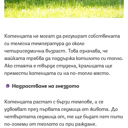
Снимка: iStock
Котенцата не могат да регулират собствената
си телесна температура до около
четириседмична възраст. Това означава, че
майката трябва да поддържа котилото си топло.
Ако стаята е твърде студена, кралицата ще
премести котенцата си на по-топло място.
Надрастване на гнездото
Котенцата растат с бързи темпове, и се
удвояват през първата седмица от живота. До
четвъртата седмица от, те ще бъдат пет пъти
по-големи от теглото си при раждане.