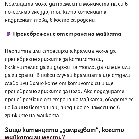
Кралицата може да премести мъничетата си в
по-голямо гнездо, тъй като котенцата
надраснат това, в което са родени.
Пренебрежение от страна на майката
Неопитна или стресирана кралица може да
пренебрегне грижите за котилото си,
включително да ги държи на топло, да ги мие или
да ги храни. В някои случаи кралицата ще отдели
слабо или болно коте от котилото си и ще
пренебрегне грижите за него. Ако подозирате
пренебрегване от страна на майката, обадете се
на вашия ветеринар, преди да се намесите в
грижите на майката.
Защо котенцата „замръзват“, когато
майката ги мести?