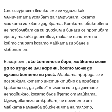
Със сигурност всички сме се чудили как
мъничетата успяват да замръзнат, когато
майката ги хване зад врата. Котките обикновено
не позволяват да ги държим и винаги се противят
срещу такива действия, така че начинът по
който спират когато майката ги хване е
любопитен.
Всъщност,
ако котето се бори, майката може
да го изпусне или нарани, което може да
изложи котето на риск.
Майката природа се е
погрижила котето инстинктивно да прибере
краката си, да „свие“ тялото си и да застане
неподвижно, когато бъде взето от майката.
Изследователи откриват, че носенето от
майката намалява движенията на тялото,