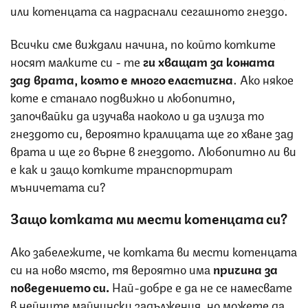
или котенцата са надраснали сегашното гнездо.
Всички сме виждали начина, по който котките
носят малките си - те
ги хващат за кожата
зад врата, която е много еластична
. Ако някое
коте е станало подвижно и любопитно,
започвайки да изучава наоколо и да излиза то
гнездото си, вероятно кралицата ще го хване зад
врата и ще го върне в гнездото. Любопитно ли ви
е как и защо котките транспортират
мъничетата си?
Защо котката ми мести котенцата си?
Ако забележите, че котката ви мести котенцата
си на ново място, тя вероятно има
причина за
поведението си.
Най-добре е да не се намесвате
в нейните майчински задължения, но можете да