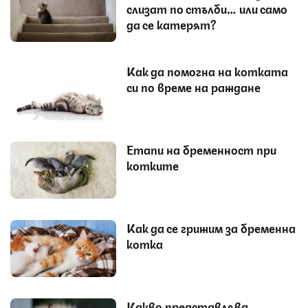
слизат по стълби… или само
да се катерят?
Как да помогна на котката
си по време на раждане
Етапи на бременност при
котките
Как да се грижим за бременна
котка
Какво представлява