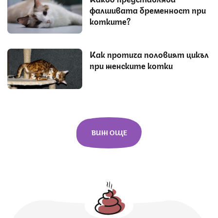
фалшивата бременност при
котките?
Как протича половият цикъл
при женските котки
ВИЖ ОЩЕ