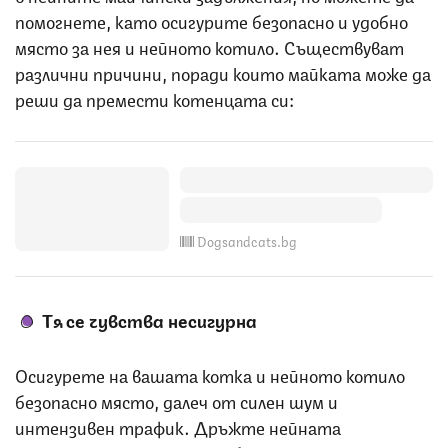
помогнете, като осигурите безопасно и удобно
място за нея и нейното котило. Съществуват
различни причини, поради които майката може да
реши да премести котенцата си:
Dogsandcats.bg
Тя се чувства несигурна
Осигурете на вашата котка и нейното котило
безопасно място, далеч от силен шум и
интензивен трафик. Дръжте нейната