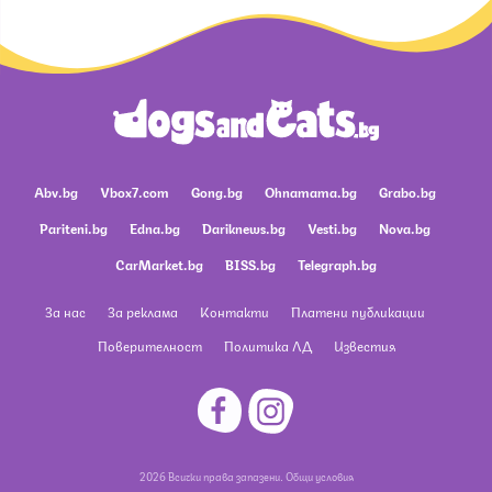
Abv.bg
Vbox7.com
Gong.bg
Ohnamama.bg
Grabo.bg
Pariteni.bg
Edna.bg
Dariknews.bg
Vesti.bg
Nova.bg
CarMarket.bg
BISS.bg
Telegraph.bg
За нас
За реклама
Контакти
Платени публикации
Поверителност
Политика ЛД
Известия
2026 Всички права запазени.
Общи условия