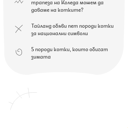
трапеза на Коледа можем да
даваме на котките?
Тайланд обяви пет породи котки
за национални символи
5 породи котки, които обичат
зимата