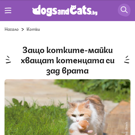
Начало
Котки
Защо котките-майки
хващат котенцата си
зад врата
Снимка: iStock