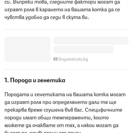
си. Въпреки това, следните фактори могат да
играят роля в карането на вашата котка да се
чувства удобно да седи в скута ви.
Dogsandcats.bg
1. Порода и генетика
Породата и генетиката на вашата котка могат
да играят роля при определянето дали тя ще
прекарва време сгушена във вас. Специфичните
породи имат общи темпераменти, които
можете да очаквате от тях, а някои могат да
бъдат по-привързани от други.