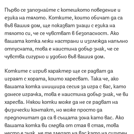
Първо се запознайте с котешкото поведение и
езика на тялото. Котките, които обичат да са
във вашия дом, ще показват знаци с езика на
тялото си, че се чувстват в безопасност. Ако
вашата котка лежи настрани и изглежда напълно
отпусната, това е наистина добър знак, че се
чувства сигурно и удобно във вашия дом.
Котките с игрив характер ще се радват да
играят с хората, които харесват. Така че, ако
вашата котка инициира сесия за игра с вас, като
донесе играчка, това е наистина добър знак, че ви
харесва. Някои котки може да не се радват на
физически контакт, но може просто да
предпочитат да са в същата зона като вас. Ако
вашата котка ви следва от стая в стая, това
често е знак, че те гледат на вас като на сигурен