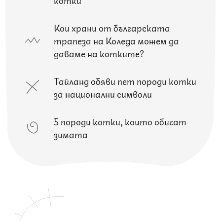
Кои храни от българската
трапеза на Коледа можем да
даваме на котките?
Тайланд обяви пет породи котки
за национални символи
5 породи котки, които обичат
зимата