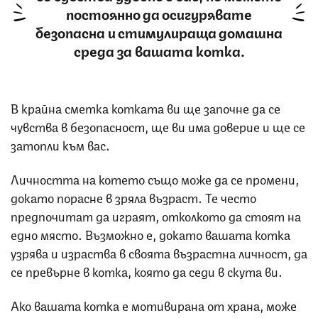
постоянно да осигурявате
безопасна и стимулираща домашна
среда за вашата котка.
В крайна сметка котката ви ще започне да се
чувства в безопасност, ще ви има доверие и ще се
затопли към вас.
Личността на котето също може да се промени,
докато порасне в зряла възраст. Те често
предпочитат да играят, отколкото да стоят на
едно място. Възможно е, докато вашата котка
узрява и израства в своята възрастна личност, да
се превърне в котка, която да седи в скута ви.
Ако вашата котка е мотивирана от храна, може