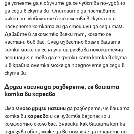
да успеете да я обучите да се чувства по-удобно
да седи в скута ви. Опитайте да поставите
някои от любимите ѝ лакомства в скута си и
насърчете котката си да стои или да седи там.
Давайте ѝ лакомство всеки път, когато се
настани във вас. След известно време вашата
котка може да се научи да развива положителна
асоциация с това да се държи като котка в скута
и в крайна сметка може да предпочете да седи в
скута ви.
Други начини да разберете, че вашата
котка ви харесва
Има
много други начини
да разберете, че вашата
котка ви
харесва
и се чувства безопасно и
комфортно около вас. Знаейки как вашата котка
изразява обич, може да ви помогне да станете по-