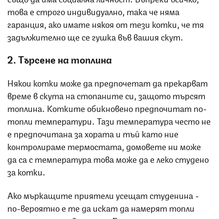
това е строго индивидуално, така че няма
гаранция, ако имате някоя от тези котки, че тя
задължително ще се гушка във вашия скут.
2. Търсене на топлина
Някои котки може да предпочетат да прекарват
време в скута на стопаните си, защото търсят
топлина. Котките обикновено предпочитат по-
топли температури. Тази температура често не
е предпочитана за хората и тъй като ние
контролираме термостата, домовете ни може
да са с температура това може да е леко студено
за котки.
Ако мъркащите приятели усещат студенина -
по-вероятно е те да искат да намерят топли