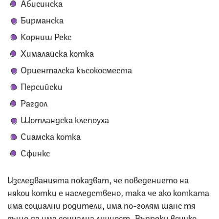
Абисинска
Бирманска
Корниш Рекс
Хималайска котка
Ориенталска късокосместа
Персийски
Рагдол
Шотландска клепоуха
Сиамска котка
Сфинкс
Изследванията показват, че поведението на
някои котки е наследствено, така че ако котката
има социални родители, има по-голям шанс тя
също да има социална личност. Въпреки всичко,