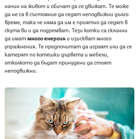
начин на живот и обичат да се движат. Те може
да не са в състояние да седят неподвижни дълго
време, така че няма да им е приятно да седят в
скута ви и да подремват. Тези котки са склонни
да имат
много енергия
и изискват много
упражнения. Те предпочитат да играят или да се
катерят по котешки дървета и мебели,
отколкото да бъдат принудени да стоят
неподвижни.