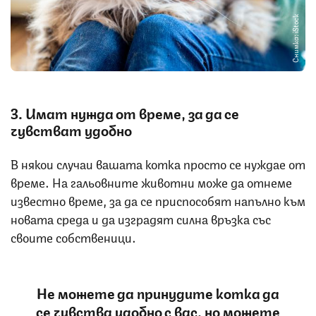
Снимка: iStock
3. Имат нужда от време, за да се
чувстват удобно
В някои случаи вашата котка просто се нуждае от
време. На гальовните животни може да отнеме
известно време, за да се приспособят напълно към
новата среда и да изградят силна връзка със
своите собственици.
Не можете да принудите котка да
се чувства удобно с вас, но можете