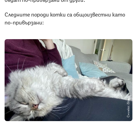
Следните породи котки са общоизвестни като
по-привързани:
Снимка: iStock