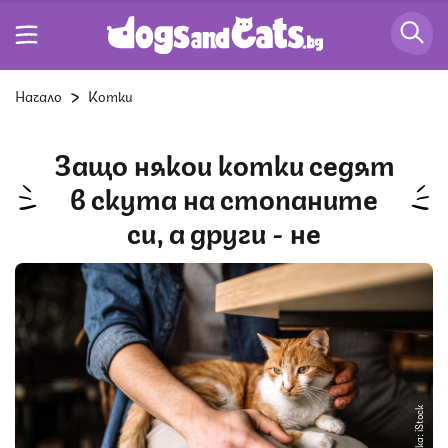
Начало
Котки
Защо някои котки седят
в скута на стопаните
си, а други - не
Снимка: iStock