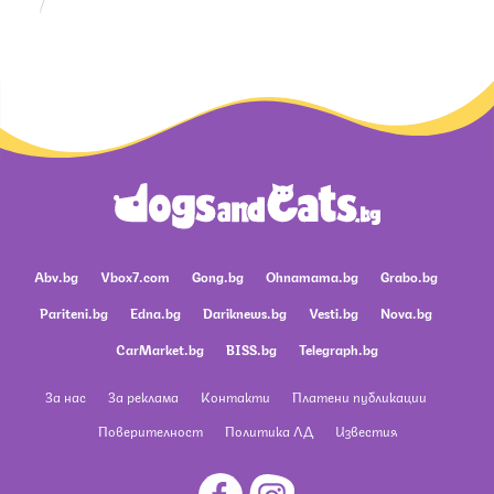
Abv.bg
Vbox7.com
Gong.bg
Ohnamama.bg
Grabo.bg
Pariteni.bg
Edna.bg
Dariknews.bg
Vesti.bg
Nova.bg
CarMarket.bg
BISS.bg
Telegraph.bg
За нас
За реклама
Контакти
Платени публикации
Поверителност
Политика ЛД
Известия