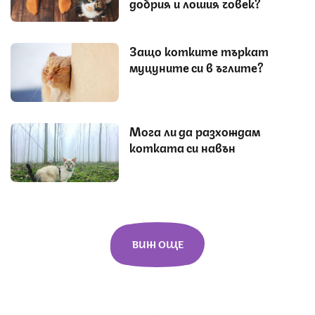
добрия и лошия човек?
Защо котките търкат
муцуните си в ъглите?
Мога ли да разхождам
котката си навън
ВИЖ ОЩЕ