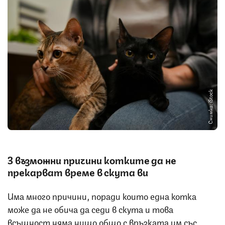
Снимка: iStock
3 възможни причини котките да не
прекарват време в скута ви
Има много причини, поради които една котка
може да не обича да седи в скута и това
всъщност няма нищо общо с връзката им със