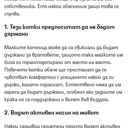
собственика. Ето някои обяснения защо това се
случва.
1. Тези котки предпочитат да не бъдат
държани
Малките котенца може да са свикнали да бъдат
държани за вратовете, защото така майките им
биха ги транспортирали от място на място.
Повечето котки обаче ще престанат да се
чувстват комфортно с усещането някой да ги
държи, когато пораснат. Естествено няма да им
хареса да бъдат държани, особено ако задните им
крака не са поддържани и висят във въздуха.
2. Водят активен начин на живот
Някои гальовни приятели просто водят активен