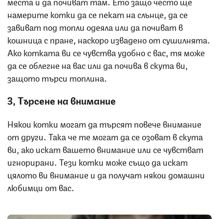
места и да почиват там. Ето защо често ще
намерите котки да се пекат на слънце, да се
завиват под топли одеяла или да почиват в
кошница с пране, наскоро извадено от сушилнята.
Ако котката ви се чувства удобно с вас, тя може
да се облегне на вас или да почива в скута ви,
защото търси топлина.
3, Търсене на внимание
Някои котки могат да търсят повече внимание
от други. Така че те могат да се озоват в скута
ви, ако искат вашето внимание или се чувстват
игнорирани. Тези котки може също да искат
цялото ви внимание и да получат някои домашни
любимци от вас.