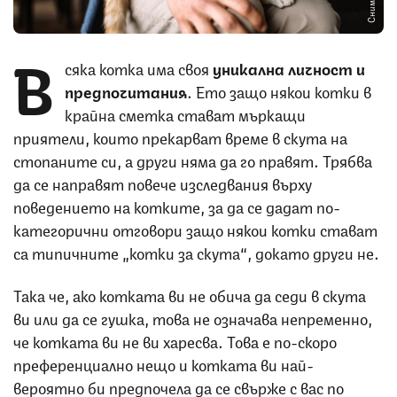
В
сяка котка има своя
уникална личност и
предпочитания
. Ето защо някои котки в
крайна сметка стават мъркащи
приятели, които прекарват време в скута на
стопаните си, а други няма да го правят. Трябва
да се направят повече изследвания върху
поведението на котките, за да се дадат по-
категорични отговори защо някои котки стават
са типичните „котки за скута“, докато други не.
Така че, ако котката ви не обича да седи в скута
ви или да се гушка, това не означава непременно,
че котката ви не ви харесва. Това е по-скоро
преференциално нещо и котката ви най-
вероятно би предпочела да се свърже с вас по