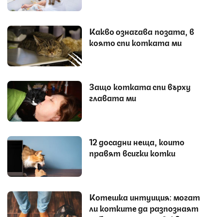
Какво означава позата, в
която спи котката ми
Защо котката спи върху
главата ми
12 досадни неща, които
правят всички котки
Котешка интуиция: могат
ли котките да разпознаят