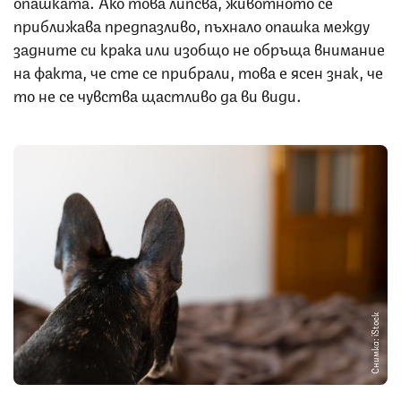
опашката. Ако това липсва, животното се
приближава предпазливо, пъхнало опашка между
задните си крака или изобщо не обръща внимание
на факта, че сте се прибрали, това е ясен знак, че
то не се чувства щастливо да ви види.
Снимка: iStock