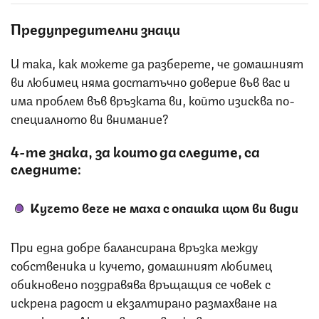
Предупредителни знаци
И така, как можете да разберете, че домашният
ви любимец няма достатъчно доверие във вас и
има проблем във връзката ви, който изисква по-
специалното ви внимание?
4-те знака, за които да следите, са
следните:
Кучето вече не маха с опашка щом ви види
При една добре балансирана връзка между
собственика и кучето, домашният любимец
обикновено поздравява връщащия се човек с
искрена радост и екзалтирано размахване на