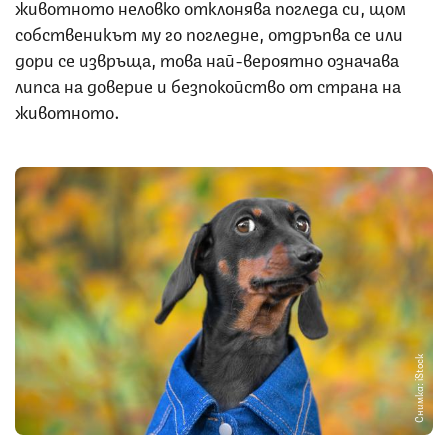
животното неловко отклонява погледа си, щом
собственикът му го погледне, отдръпва се или
дори се извръща, това най-вероятно означава
липса на доверие и безпокойство от страна на
животното.
Снимка: iStock