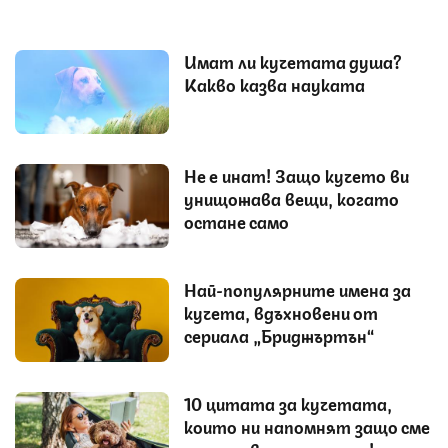
Имат ли кучетата душа?
Какво казва науката
Не е инат! Защо кучето ви
унищожава вещи, когато
остане само
Най-популярните имена за
кучета, вдъхновени от
сериала „Бриджъртън“
10 цитата за кучетата,
които ни напомнят защо сме