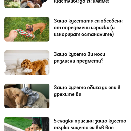
щастливи да ги имаме!
Защо кучетата са обсебени
от определени играчки (и
игнорират останалите)
Защо кучето ви носи
различни предмети?
Защо кучето обича да спи в
дрехите ви
5 сладки причини защо кучето
търка лицето си във вас