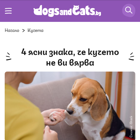
Начало
Кучета
4 ясни знака, че кучето
не ви вярва
Снимка: iStock