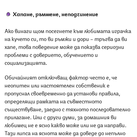
Хапане, ръмжене, неподчинение
Ако винаги щом посегнете към любимата играчка
на кучето си, то ви ръмжи и дори – тръгва да ви
хапе, това поведение може да показва сериозни
проблеми с доверието, обучението и
социализацията.
Обичайният отключващ фактор често е, че
неопитен или настоятелен собственик е
пропуснал своевременно да установи правила,
определящи рамката на съвместното
съществуване, заедно с тяхното последователно
прилагане. Или с други думи, за домашния ви
любимец не е ясно какво може или не да направи.
Тази липса на яснота може да доведе до непълно