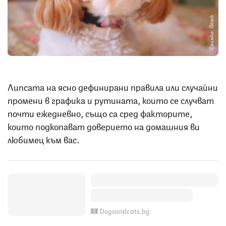
Снимка: iStock
Липсата на ясно дефинирани правила или случайни
промени в графика и рутината, които се случват
почти ежедневно, също са сред факторите,
които подкопават доверието на домашния ви
любимец към вас.
Dogsandcats.bg