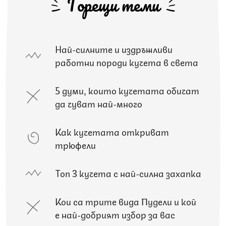
Горещи теми
Най-силните и издръжливи
работни породи кучета в света
5 думи, които кучетата обичат
да чуват най-много
Как кучетата откриват
трюфели
Топ 3 кучета с най-силна захапка
Кои са трите вида Пудели и кой
е най-добрият избор за вас