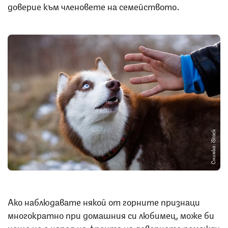
доверие към членовете на семейството.
Снимка: iStock
Ако наблюдавате някой от горните признаци
многократно при домашния си любимец, може би
нещо не е наред на фронта на доверието помежду