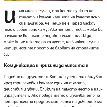
И
ма много случаи, при които езикът на
тялото и комуникацията на кучето ясно
сигнализира, че нещо не е наред между
него и собственика му. Ако четете това, може би
и самите вие имате подобни съмнения. И да,
може би не искате да го чуете, но в някои случаи
четириногите просто не вярват на стопаните
си.
Комуникация и причини за липсата й
Подобно на другите животни, кучетата общуват
чрез три основни канала: език на тялото,
действия и звуци. Езикът на тялото често е най-
изразителен. Ако поведението и излъчването на
четириногото предполагат липса на доверие към
собственика му, то може да чувства напрежение