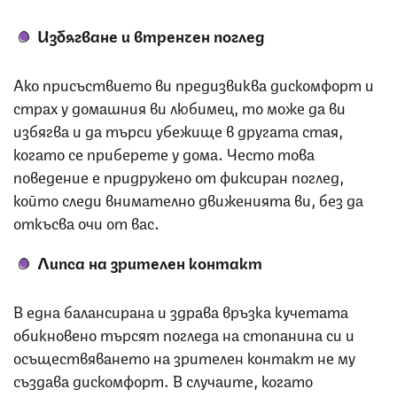
Избягване и втренчен поглед
Ако присъствието ви предизвиква дискомфорт и
страх у домашния ви любимец, то може да ви
избягва и да търси убежище в другата стая,
когато се приберете у дома. Често това
поведение е придружено от фиксиран поглед,
който следи внимателно движенията ви, без да
откъсва очи от вас.
Липса на зрителен контакт
В една балансирана и здрава връзка кучетата
обикновено търсят погледа на стопанина си и
осъществяването на зрителен контакт не му
създава дискомфорт. В случаите, когато