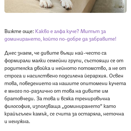
Вижте още:
Какво е алфа куче? Митът за
доминирането, който по-добре да забравите!
Днес знаем, че дивите вълци най-често са
формирали малки семейни групи, състоящи се от
родителска двойка и нейното потомство, а не от
строга и насилствено подсилена йерархия. Освен
това, поведението на нашите опитомени кучета
е много по-различно от това на дивите им
братовчеди. За това и всяка тренировъчна
философия, използваща „доминирането“ като
крайъгълен камък, се счита за остаряла, неточна
и ненужна.