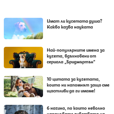
Имат ли кучетата душа?
Какво казва науката
Най-популярните имена за
кучета, вдъхновени от
сериала „Бриджъртън“
10 цитата за кучетата,
които ни напомнят защо сме
щастливи да ги имаме!
6 начина, по които неволно
наранявате чувствата на