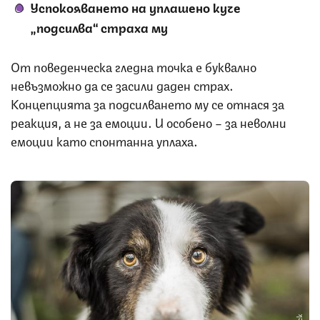
Успокояването на уплашено куче
„подсилва“ страха му
От поведенческа гледна точка е буквално
невъзможно да се засили даден страх.
Концепцията за подсилването му се отнася за
реакция, а не за емоции. И особено – за неволни
емоции като спонтанна уплаха.