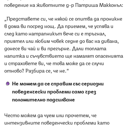
поведение на животните д-р Патриша Макконъл:
„Представете си, че някой се опитва да проникне
в дома ви посред нощ. Да приемем, че успява и
след като натрапникът вече си е тръгнал,
приятел или любим човек седне до вас на дивана,
донесе ви чай и ви прегърне. Дали топлата
напитка и съчувствието ще намалят опасенията
и страховете ви, че това може да се случи
отново? Разбира се, че не.“
Не можем да се справим със сериозни
поведенчески проблеми само чрез
положително подсилване
Често можем да чуем или прочетем, че
интензивните поведенчески проблеми като