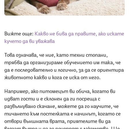
Снимка: iStock
Вижте още:
Какво не бива да правите, ако искате
кучето да ви уважава
Това означава, че ние, като техни стопани,
трябва да организираме обучението им така, че
да е последователно и логично, за да се ориентира
животното какво и кога се иска от него.
Например, ако питомецът ви обича, когато ви
идват гости и е склонен да ги посреща с
развълнувано скачане, можете да го научите, че
тичането към постелката е начинът, когато се
отвори външната врата, приятелите ви да
влязат вътре и да го почерпят с лакомство. Ще