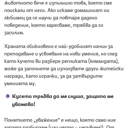
животното вече е изпълнило това, което сме
поискали от него. Ако искаме домашният ни
любимец да се научи да повтаря дадено
поведение, което харесваме, трябва да го
засилим.
Храната обикновено е най-удобният начин за
преподаване и усвояване на нови умения, но след
като кучето ви разбере репликата (командата),
може да започнете да използвате други житейски
награди, като играчки, за да затвърдите
уменията му.
Кучето трябва да ме слуша, защото ме
уважава!
Понятието „уважение“ е нещо, което само ние
хората разбираме (или често – несъвсем!). От