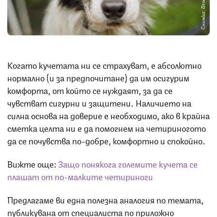
Снимка: iStock
Когато кучетата ни се страхуват, е абсолютно
нормално (и за предпочитане) да им осигурим
комфорта, от който се нуждаят, за да се
чувстват сигурни и защитени. Наличието на
силна основа на доверие е необходимо, ако в крайна
сметка целта ни е да помогнем на четириногото
да се почувства по-добре, комфортно и спокойно.
Вижте още:
Защо понякога големите кучета се
плашат от по-малките четириноги
Предлагаме ви една полезна аналогия по темата,
публикувана от специалиста по приложно