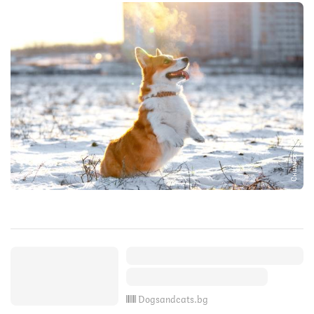
Снимка: iStock
Dogsandcats.bg