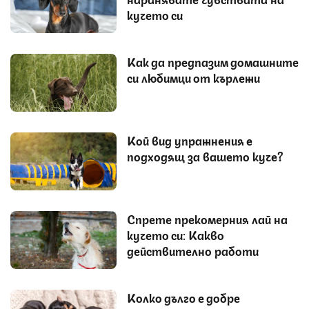
кучето си
Как да предпазим домашните
си любимци от кърлежи
Кой вид упражнения е
подходящ за вашето куче?
Спрете прекомерния лай на
кучето си: Какво
действително работи
Колко дълго е добре