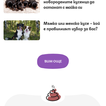
новородените кученца да
останат с майка си
Мъжко или женско куче – кой
е правилният избор за вас?
ВИЖ ОЩЕ