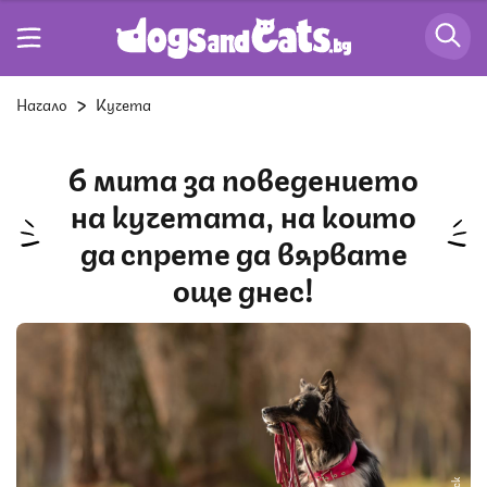
Начало
Кучета
6 мита за поведението
на кучетата, на които
да спрете да вярвате
още днес!