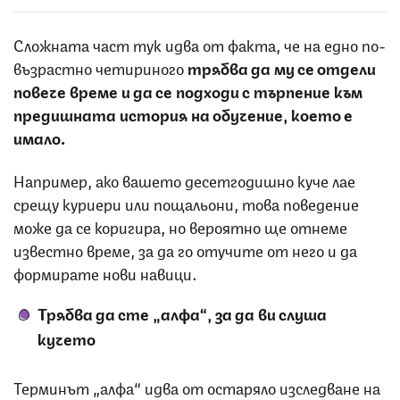
Сложната част тук идва от факта, че на едно по-
възрастно четириного
трябва да му се отдели
повече време и да се подходи с търпение към
предишната история на обучение, което е
имало.
Например, ако вашето десетгодишно куче лае
срещу куриери или пощальони, това поведение
може да се коригира, но вероятно ще отнеме
известно време, за да го отучите от него и да
формирате нови навици.
Трябва да сте „алфа“, за да ви слуша
кучето
Терминът „алфа“ идва от остаряло изследване на