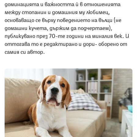
доминацията и важността й в отношенията
между стопанин и домашния му любимец,
основаващо се върху поведението на вълци (не
домашни кучета, държим да подчертаем),
публикувано през 70-те години на миналия век. И
оттогава то е редактирано и дори- оборено от
самия си автор.
Снимка: iStock