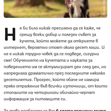
Снимка: iStock
Н
е би било никак пресилено да се каже, че
срещу всеки добър и полезен съвет за
кучета, който можете да откриете в
интернет, вероятно стоят около десет лоши. И
не е никак трудно човек да се подведе, сигурни
сме! Обучението на кучетата и науката за
поведението им се актуализират ден след ден, но
напреднаха драматично през последните няколко
десетилетия. Прогрес, който обаче не намира
пряко отражение във всички източници, от които
стопаните на четириноги обичайно черпят
информация за питомците си.
За това подбрахме за вас
6 често срещани мита