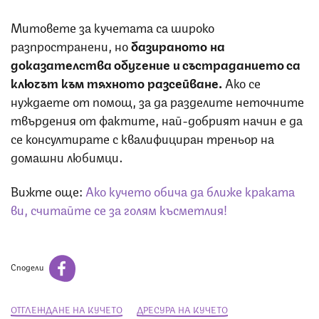
Митовете за кучетата са широко
разпространени, но
базираното на
доказателства обучение и състраданието са
ключът към тяхното разсейване.
Ако се
нуждаете от помощ, за да разделите неточните
твърдения от фактите, най-добрият начин е да
се консултирате с квалифициран треньор на
домашни любимци.
Вижте още:
Ако кучето обича да ближе краката
ви, считайте се за голям късметлия!
Сподели
ОТГЛЕЖДАНЕ НА КУЧЕТО
ДРЕСУРА НА КУЧЕТО