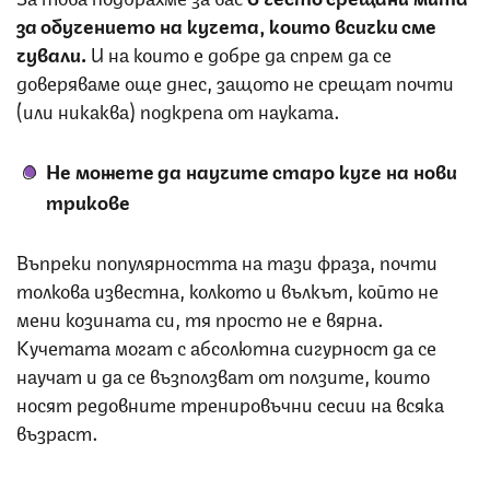
за обучението на кучета, които всички сме
чували.
И на които е добре да спрем да се
доверяваме още днес, защото не срещат почти
(или никаква) подкрепа от науката.
Не можете да научите старо куче на нови
трикове
Въпреки популярността на тази фраза, почти
толкова известна, колкото и вълкът, който не
мени козината си, тя просто не е вярна.
Кучетата могат с абсолютна сигурност да се
научат и да се възползват от ползите, които
носят редовните тренировъчни сесии на всяка
възраст.