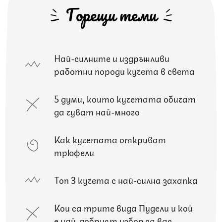
Горещи теми
Най-силните и издръжливи
работни породи кучета в света
5 думи, които кучетата обичат
да чуват най-много
Как кучетата откриват
трюфели
Топ 3 кучета с най-силна захапка
Кои са трите вида Пудели и кой
е най-добрият избор за вас