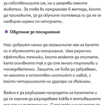
за собствениците им, но и уморява самите
животни. За това ви предлагаме 6 метода, които
да приложите, за да обучите питомеца си да не се
нахвърля шумно по непознати.
Обучение за послушание
Най-добрият начин да ограничите лая на кучето
си е обучението за послушание. Има различни
ефективни техники, които можете да опитате,
като основното тук е да сте много търпеливи и
последователни. Защото, не бива да забравяме,
че лаенето е естествен инстинкт и навик, с
който четириногите ни другари са свикнали.
Важно е да разбираме природата на кучетата и
да се научим да разгадаваме каква е мотивацията
зад лая на питомеца си. Само така ще съумеем да