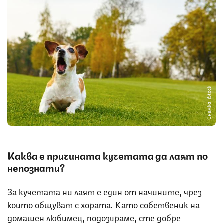
Снимка: iStock
Каква е причината кучетата да лаят по
непознати?
За кучетата ни лаят е един от начините, чрез
които общуват с хората. Като собственик на
домашен любимец, подозираме, сте добре