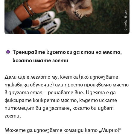
Снимка: iStock
Тренирайте кучето си да стои на място,
когато имате гости
Дали ще е леглото му, клетка (ако използвате
такава за обучение) или просто произволно място
в другата стая – решавате вие. Идеята е да
фиксирате конкретно място, където искате
питомецът ви да застане, когато ви идват
гости.
Можете да използвате команди като „Мирно!“