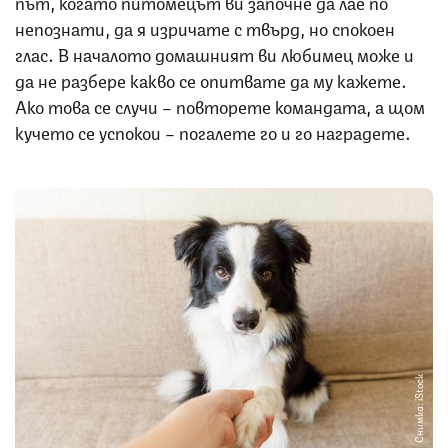
път, когато питомецът ви започне да лае по
непознати, да я изричате с твърд, но спокоен
глас. В началото домашният ви любимец може и
да не разбере какво се опитвате да му кажете.
Ако това се случи – повторете командата, а щом
кучето се успокои – погалете го и го наградете.
Снимка: iStock