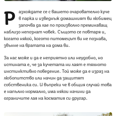
Р
азхождате се с вашето очарователно куче
в парка и изведнъж домашният ви любимец
започва да лае по произволно преминаващ
наблизо непознат човек. Същото се повтаря и,
когато някой, когото питомецът ви не познава,
звънне на вратата на дома ви.
За нас може и да е неприятно или неудобно, но
истината е, че за кучетата ни лаят е тяхното
инстинктивно поведение. Той може да е израз на
любопитство или начин да защитят
собственика си. И въпреки че в общия случай това
е напълно нормално, има някои начини да
ограничите лая на косматия си другар.