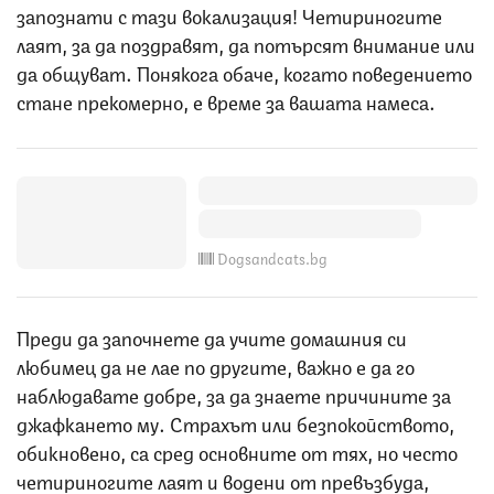
запознати с тази вокализация! Четириногите
лаят, за да поздравят, да потърсят внимание или
да общуват. Понякога обаче, когато поведението
стане прекомерно, е време за вашата намеса.
Dogsandcats.bg
Преди да започнете да учите домашния си
любимец да не лае по другите, важно е да го
наблюдавате добре, за да знаете причините за
джафкането му. Страхът или безпокойството,
обикновено, са сред основните от тях, но често
четириногите лаят и водени от превъзбуда,