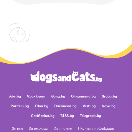
Abv.bg
Vbox7.com
Gong.bg
Ohnamama.bg
Grabo.bg
Pariteni.bg
Edna.bg
Dariknews.bg
Vesti.bg
Nova.bg
CarMarket.bg
BISS.bg
Telegraph.bg
За нас
За реклама
Контакти
Платени публикации