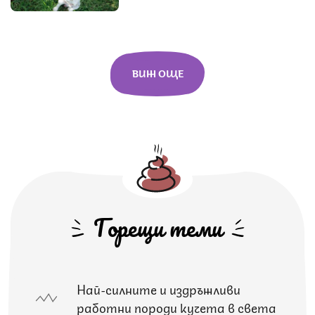
ВИЖ ОЩЕ
Горещи теми
Най-силните и издръжливи
работни породи кучета в света