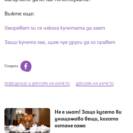
Вижте още:
Уморяват ли се някога кучетата да лаят
Защо кучето лае, щом чуе други да го правят
Сподели
ПОВЕДЕНИЕ И ДРЕСУРА НА КУЧЕТО
ДРЕСУРА НА КУЧЕТО
Не е инат! Защо кучето ви
унищожава вещи, когато
остане само