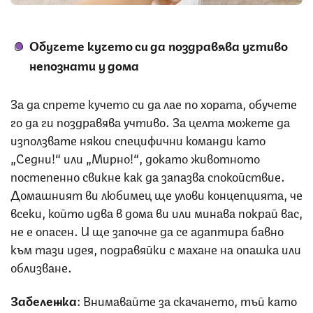
Обучете кучето си да поздравява учтиво
непознати у дома
За да спрете кучето си да лае по хората, обучете
го да ги поздравява учтиво. За целта можете да
използвате някои специфични команди като
„Седни!“ или „Мирно!“, докато животното
постепенно свикне как да запазва спокойствие.
Домашният ви любимец ще улови концепцията, че
всеки, който идва в дома ви или минава покрай вас,
не е опасен. И ще започне да се адаптира бавно
към тази идея, подравяйки с махане на опашка или
облизване.
Забележка
: Внимавайте за скачането, тъй като