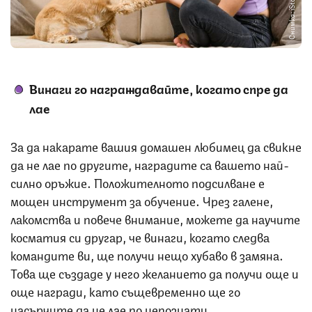
Снимка: iStock
Винаги го награждавайте, когато спре да
лае
За да накарате вашия домашен любимец да свикне
да не лае по другите, наградите са вашето най-
силно оръжие. Положителното подсилване е
мощен инструмент за обучение. Чрез галене,
лакомства и повече внимание, можете да научите
косматия си другар, че винаги, когато следва
командите ви, ще получи нещо хубаво в замяна.
Това ще създаде у него желанието да получи още и
още награди, като същевременно ще го
насърчите да не лае по непознати.