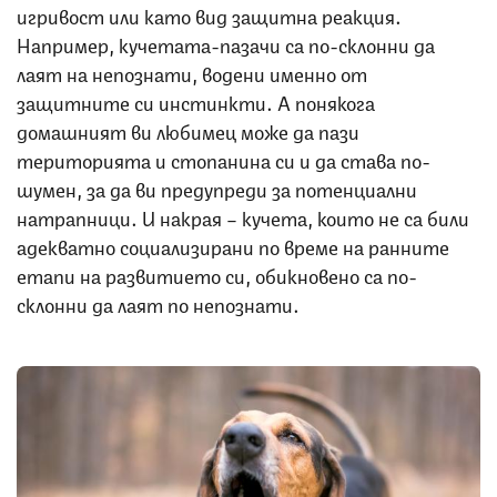
игривост или като вид защитна реакция.
Например, кучетата-пазачи са по-склонни да
лаят на непознати, водени именно от
защитните си инстинкти. А понякога
домашният ви любимец може да пази
територията и стопанина си и да става по-
шумен, за да ви предупреди за потенциални
натрапници. И накрая – кучета, които не са били
адекватно социализирани по време на ранните
етапи на развитието си, обикновено са по-
склонни да лаят по непознати.