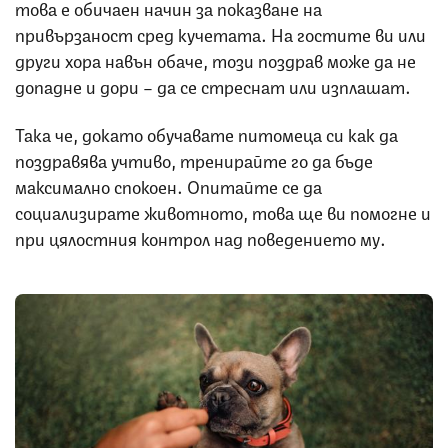
това е обичаен начин за показване на
привързаност сред кучетата. На гостите ви или
други хора навън обаче, този поздрав може да не
допадне и дори – да се стреснат или изплашат.
Така че, докато обучавате питомеца си как да
поздравява учтиво, тренирайте го да бъде
максимално спокоен. Опитайте се да
социализирате животното, това ще ви помогне и
при цялостния контрол над поведението му.