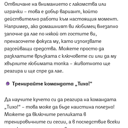
Отвличане на вниманието с лакомства или
играчки – това е добър вариант, който
действително работи към настоящия момент.
Например, ако домашният ви любимец внезапно
започне да лае по някой от гостите ви,
пренасочете фокуса му, като използвате
разсейващи средства. Можете просто да
разклатите връзката с ключовете си или да му
хвърлите любимата топка – животното ще
реагира и ще спре да лае.
Тренирайте командата „Тихо!“
Да научите кучето си да реагира на командата
„Тихо!“ – това може да бъде наистина полезно!
Можете да включите репликата в
тренировъчните си сесии, а в последствие всеки