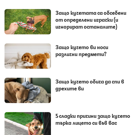
Защо кучетата са обсебени
от определени играчки (и
игнорират останалите)
Защо кучето ви носи
различни предмети?
Защо кучето обича да спи в
дрехите ви
5 сладки причини защо кучето
търка лицето си във вас