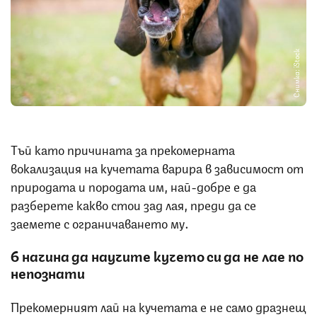
Снимка: iStock
Тъй като причината за прекомерната
вокализация на кучетата варира в зависимост от
природата и породата им, най-добре е да
разберете какво стои зад лая, преди да се
заемете с ограничаването му.
6 начина да научите кучето си да не лае по
непознати
Прекомерният лай на кучетата е не само дразнещ