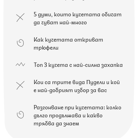
5 думи, които кучетата обичат
да чуват най-много
Как кучетата откриват
трюфели
Топ 3 кучета с най-силна захапка
Кои са трите вида Пудели и кой
е най-добрият избор за вас
Разгонване при кучетата: колко
дълго продължава и какво
трябва да знаем