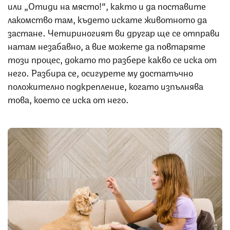
или „Отиди на място!“, както и да поставите
лакомство там, където искате животното да
застане. Четириногият ви другар ще се отправи
натам незабавно, а вие можете да повтаряте
този процес, докато то разбере какво се иска от
него. Разбира се, осигурете му достатъчно
положително подкрепление, когато изпълнява
това, което се иска от него.