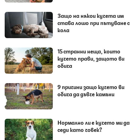
Защо на някои кучета им
става лошо при пътуване с
кола
15 странни неща, които
кучето прави, защото ви
обича
9 причини защо кучето ви
обича да дъвче камъни
Нормално ли е кучето ми да
седи като човек?