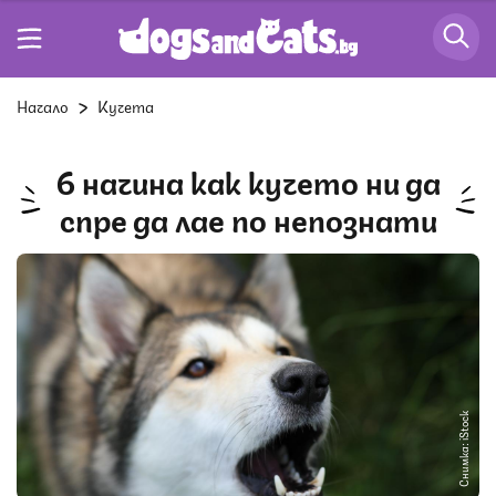
Начало
Кучета
6 начина как кучето ни да
спре да лае по непознати
Снимка: iStock