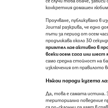
се случи това обаче, завис
конкретния домашен любим
Проучване, публикувано в из
Journal
разкрива, че едно д
пъти за период от осем час
продължава около 30 секунди
приятел лае активно в пр
всеки осем часа или шест 
само средна стойност на ба
изключения от правилото в
Някои породи кучета ла
Да, това е самата истина. 
териториално поведение пр
са по-склонни да лаят в срав