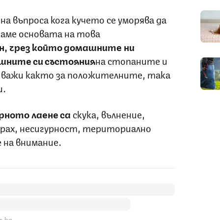
на въпроса кога кучето се уморява да
едаме основата на това
н, чрез който домашните ни
шните си състояния
на стопаните и
а важи както за положителните, така
и.
рното лаене са
скука, вълнение,
трах, несигурност, териториално
е на внимание.
s.bg