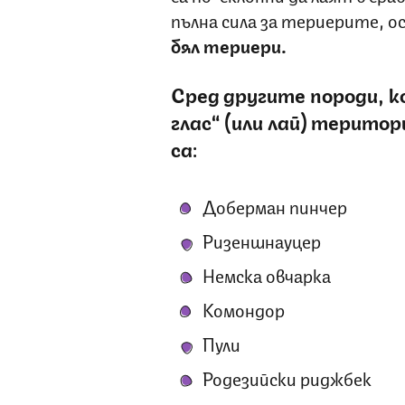
пълна сила за териерите, о
бял териери.
Сред другите породи, к
глас“ (или лай) терито
са:
Доберман пинчер
Ризеншнауцер
Немска овчарка
Комондор
Пули
Родезийски риджбек