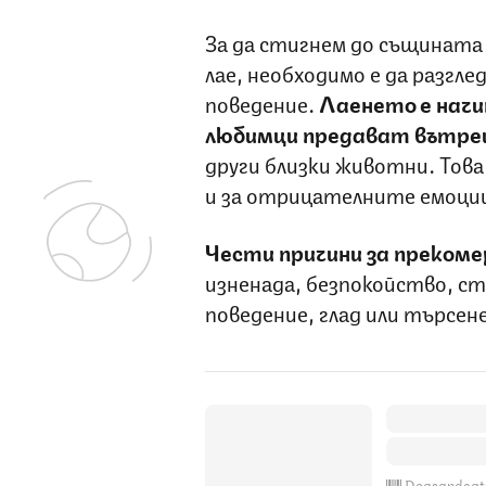
За да стигнем до същината 
лае, необходимо е да разгл
поведение.
Лаенето е начи
любимци предават вътре
други близки животни. Тов
и за отрицателните емоци
Чести причини за прекоме
изненада, безпокойство, с
поведение, глад или търсен
Dogsandcat