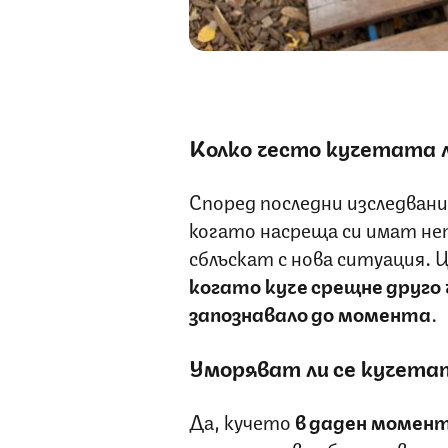
Колко често кучетата 
Според последни изследван
когато насреща си имат неп
сблъскат с нова ситуация. 
когато куче срещне друго
запознавало до момента
.
Уморяват ли се кучета
Да, кучето
в даден момент 