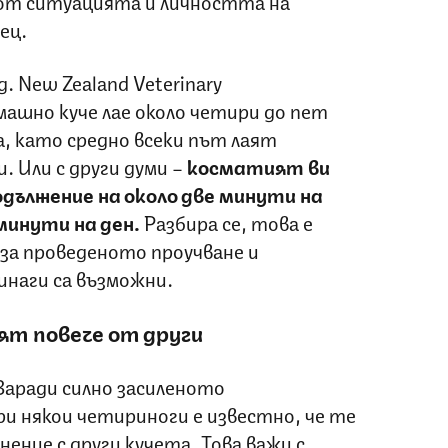
и от ситуацията и личността на
ец.
д
. New Zealand Veterinary
омашно куче лае около четири до пет
а, като средно всеки път лаят
. Или с други думи –
косматият ви
одължение на около две минути на
минути на ден.
Разбира се, това е
за проведеното проучване и
инаги са възможни.
ят повече от други
Заради силно засиленото
и някои четириноги е известно, че те
нение с други кучета. Това важи с