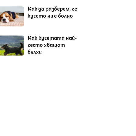
Как да разберем, че
кучето ни е болно
Как кучетата най-
често хващат
бълхи