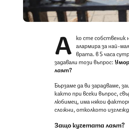
А
ко сте собственик н
алармира за най-ма
врата… в 5 часа сут
задавали този въпрос:
Умор
лаят?
Бързаме да ви зарадваме, 
както при всеки въпрос, св
любимец, има някои фактор
сложни, отколкото изглеж
Защо кучетата лаят?