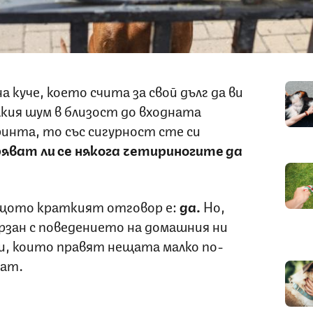
а куче, което счита за свой дълг да ви
лкия шум в близост до входната
ринта, то със сигурност сте си
яват ли се някога четириногите да
защото краткият отговор е:
да.
Но,
ързан с поведението на домашния ни
и, които правят нещата малко по-
дат.