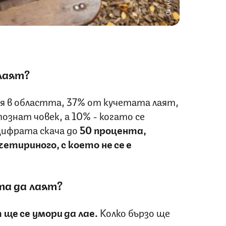
лаят?
ия в областта, 37% от кучетата лаят,
ознат човек, а 10% - когато се
Цифрата скача до
50 процента,
 четириного
,
с което не се е
та да лаят?
ще се умори да лае.
Колко бързо ще