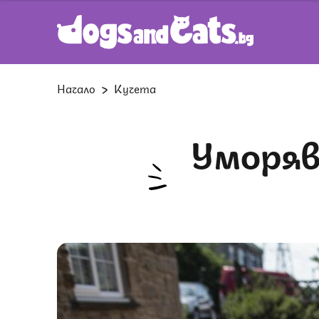
Начало
Кучета
Уморяват ли се някога кучетата