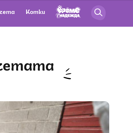
чета
Котки