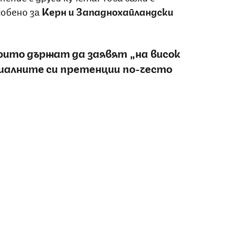
собено за
Керн и Западнохайландски
оито държат да заявят „на висок
риалните си претенции по-често