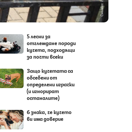
Снимка: iStock
5 лесни за
отглеждане породи
кучета, подходящи
за почти всеки
Защо кучетата са
обсебени от
определени играчки
(и игнорират
останалите)
6 знака, че кучето
ви има доверие