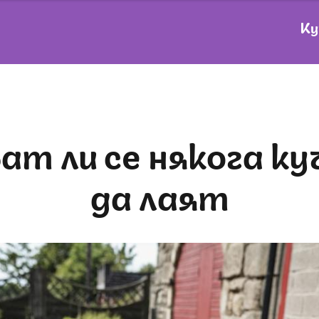
Ку
да лаят