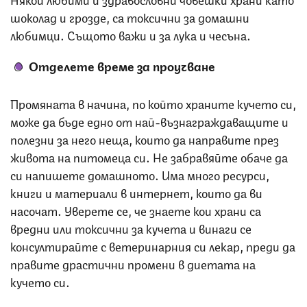
шоколад и грозде, са токсични за домашни
любимци. Същото важи и за лука и чесъна.
Отделете време за проучване
Промяната в начина, по който храните кучето си,
може да бъде едно от най-възнаграждаващите и
полезни за него неща, които да направите през
живота на питомеца си. Не забравяйте обаче да
си напишете домашното. Има много ресурси,
книги и материали в интернет, които да ви
насочат. Уверете се, че знаете кои храни са
вредни или токсични за кучета и винаги се
консултирайте с ветеринарния си лекар, преди да
правите драстични промени в диетата на
кучето си.