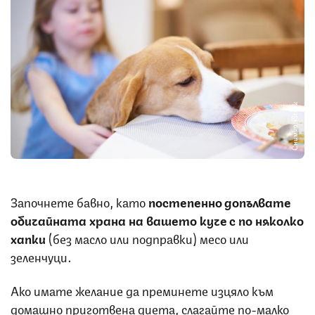
Снимка: iStock
Започнете бавно, като
постепенно допълвате
обичайната храна на вашето куче с по няколко
хапки
(без масло или подправки) месо или
зеленчуци.
Ако имате желание да преминете изцяло към
домашно приготвена диета, слагайте по-малко