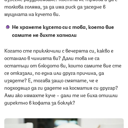
толкова голяма, за да има риск да заседне в
муцуната на кучето ви.
Не хранете кучето си с това, което вие
самите не бихте хапнали
Когато сте приключили с вечерята си, какво е
останало в чинията ви? Дали това не са
остатъци от блюдото ви, които самите вие сте
се отказали, по една или друга причина, да
изядете? Е, тогава защо смятате, че е
подходящо да ги дадете на косматия си другар?
Ами ако нямахте куче – дали те не биха отишли
директно в кофата за боклук?