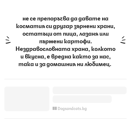
не се препоръчва да давате на
косматия си другар зърнени храни,
остатъци от пица, лазаня или
пържени картофи.
Нездравословната храна, колкото
и вкусна, е вредна както за нас,
така и за домашния ни любимец.
Dogsandcats.bg