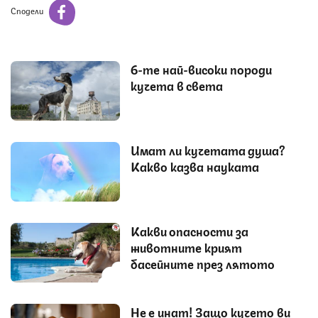
Сподели
6-те най-високи породи
кучета в света
Имат ли кучетата душа?
Какво казва науката
Какви опасности за
животните крият
басейните през лятото
Не е инат! Защо кучето ви