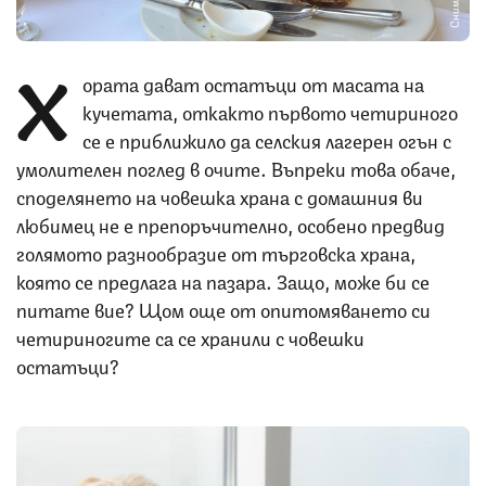
Х
ората дават остатъци от масата на
кучетата, откакто първото четириного
се е приближило да селския лагерен огън с
умолителен поглед в очите. Въпреки това обаче,
споделянето на човешка храна с домашния ви
любимец не е препоръчително, особено предвид
голямото разнообразие от търговска храна,
която се предлага на пазара. Защо, може би се
питате вие? Щом още от опитомяването си
четириногите са се хранили с човешки
остатъци?