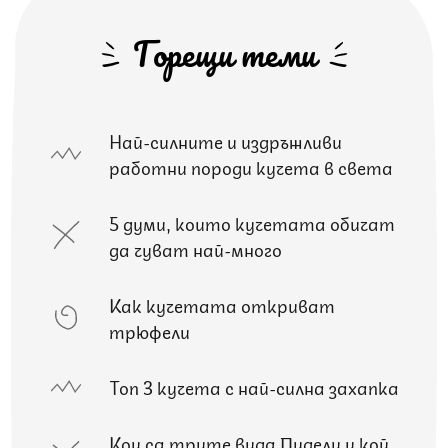
Горещи теми
Най-силните и издръжливи
работни породи кучета в света
5 думи, които кучетата обичат
да чуват най-много
Как кучетата откриват
трюфели
Топ 3 кучета с най-силна захапка
Кои са трите вида Пудели и кой