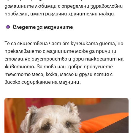
домашните любимци с определени здравословни
проблеми, имат различни хранителни нужди.
Следете за мазнините
Те са съществена част от кучешката диета, но
прекаляването с мазнините може да причини
стомашно разстройство и дори панкреатит на
животното. За това най-добре пропуснете
тлъстото месо, кожа, масло и други ястия с
високо съдържание на мазнини.