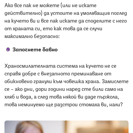
Ако все пак не можете (или не искате
действително) да устоите на умоляващия поглед
на кучето ви и все пак искате да споделите с него
от храната си, ето как това да се случи
максимално безопасно:
Започнете бавно
Храносмилателната система на кучето не се
справя добре с внезапното преминаване от
обикновено гранули към човешка храна. Замислете
се – ако дни, дори години наред сте били само на
хляб и вода, а след това някой ви даде пържола,
това неминуемо ще разстрои стомаха ви, нали?