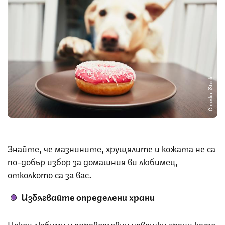
Снимка: iStock
Знайте, че мазнините, хрущялите и кожата не са
по-добър избор за домашния ви любимец,
отколкото са за вас.
Избягвайте определени храни
Някои любими и здравословни човешки храни като