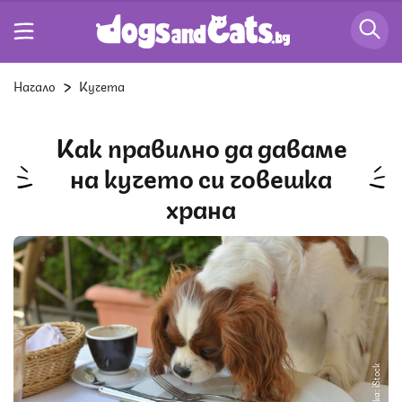
Начало
Кучета
Как правилно да даваме
на кучето си човешка
храна
Снимка: iStock