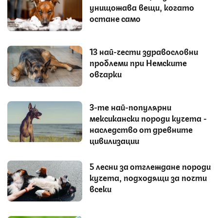
унищожава вещи, когато
остане само
13 най-чести здравословни
проблеми при Немските
овчарки
3-те най-популярни
мексикански породи кучета -
наследство от древните
цивилизации
5 лесни за отглеждане породи
кучета, подходящи за почти
всеки