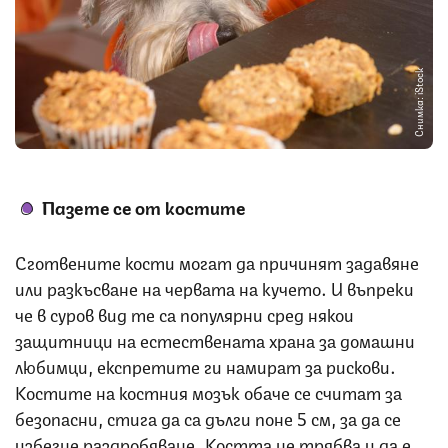
Снимка: iStock
Пазете се от костите
Сготвените кости могат да причинят задавяне
или разкъсване на червата на кучето. И въпреки
че в суров вид те са популярни сред някои
защитници на естествената храна за домашни
любимци, експретите ги намират за рискови.
Костите на костния мозък обаче се считат за
безопасни, стига да са дълги поне 5 см, за да се
избегне раздробяване. Костта не трябва и да е