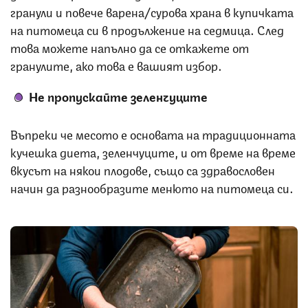
гранули и повече варена/сурова храна в купичката
на питомеца си в продължение на седмица. След
това можете напълно да се откажете от
гранулите, ако това е вашият избор.
Не пропускайте зеленчуците
Въпреки че месото е основата на традиционната
кучешка диета, зеленчуците, и от време на време
вкусът на някои плодове, също са здравословен
начин да разнообразите менюто на питомеца си.