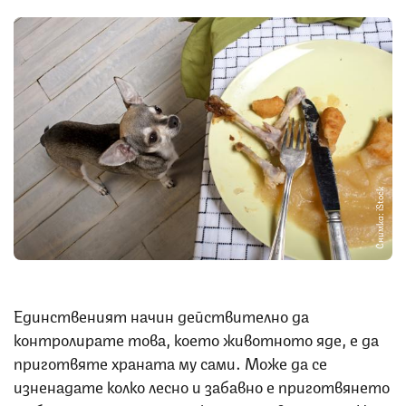
Снимка: iStock
Единственият начин действително да
контролирате това, което животното яде, е да
приготвяте храната му сами. Може да се
изненадате колко лесно и забавно е приготвянето