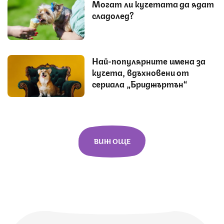
Могат ли кучетата да ядат
сладолед?
Най-популярните имена за
кучета, вдъхновени от
сериала „Бриджъртън“
ВИЖ ОЩЕ