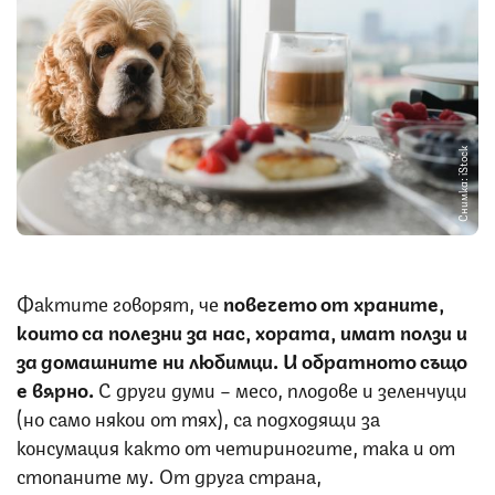
Снимка: iStock
Фактите говорят, че
повечето от храните,
които са полезни за нас, хората, имат ползи и
за домашните ни любимци. И обратното също
е вярно.
С други думи – месо, плодове и зеленчуци
(но само някои от тях), са подходящи за
консумация както от четириногите, така и от
стопаните му. От друга страна,