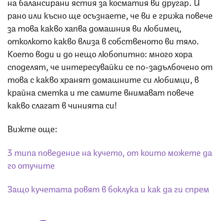
на балансирани ястия за косматия ви другар. И
рано или късно ще осъзнаете, че ви е грижа повече
за това какво хапва домашния ви любимец,
отколкото какво влиза в собственото ви тяло.
Което води и до нещо любопитно: много хора
споделят, че интересувайки се по-задълбочено от
това с какво хранят домашните си любимци, в
крайна сметка и те самите внимават повече
какво слагат в чинията си!
Вижте още:
3 типа поведение на кучето, от които можете да
го отучите
Защо кучетата ровят в боклука и как да ги спрем