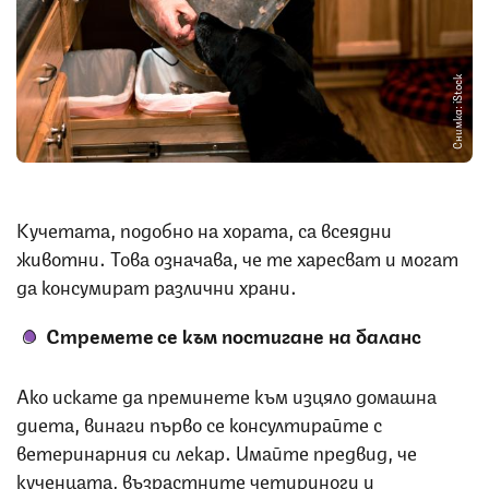
Снимка: iStock
Кучетата, подобно на хората, са всеядни
животни. Това означава, че те харесват и могат
да консумират различни храни.
Стремете се към постигане на баланс
Ако искате да преминете към изцяло домашна
диета, винаги първо се консултирайте с
ветеринарния си лекар. Имайте предвид, че
кученцата, възрастните четириноги и