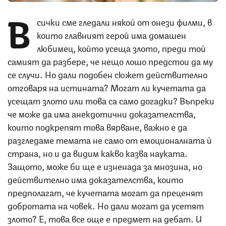
В
сички сме гледали някой от онези филми, в
които главният герой има домашен
любимец, който усеща злото, преди той
самият да разбере, че нещо лошо предстои да му
се случи. Но дали подобен сюжет действително
отговаря на истината? Могат ли кучетата да
усещат злото или това са само догадки? Въпреки
че може да има анекдотични доказателства,
които подкрепят това вярване, важно е да
разгледаме темата не само от емоционалната ѝ
страна, но и да видим какво казва науката.
Защото, може би ще е изненада за мнозина, но
действително има доказателства, които
предполагат, че кучетата могат да преценят
добротата на човек. Но дали могат да усетят
злото? Е, това все още е предмет на дебат. И