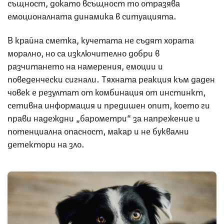
същност, докато всъщност то отразява
емоционалната динамика в ситуацията.
В крайна сметка, кучетата не съдят хората
морално, но са изключително добри в
разчитането на намерения, емоции и
поведенчески сигнали. Тяхната реакция към даден
човек е резултат от комбинация от инстинкт,
сетивна информация и предишен опит, което ги
прави надеждни „барометри“ за напрежение и
потенциална опасност, макар и не буквални
детектори на зло.