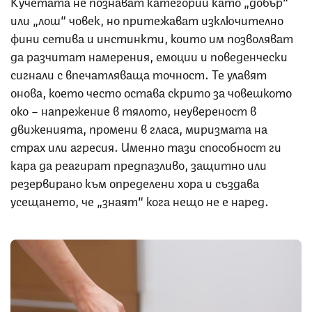
Кучетата не познават категории като „добър“
или „лош“ човек, но притежават изключително
фини сетива и инстинкти, които им позволяват
да разчитат намерения, емоции и поведенчески
сигнали с впечатляваща точност. Те улавят
онова, което често остава скрито за човешкото
око – напрежение в тялото, неувереност в
движенията, промени в гласа, миризмата на
страх или агресия. Именно тази способност ги
кара да реагират предпазливо, защитно или
резервирано към определени хора и създава
усещането, че „знаят“ кога нещо не е наред.