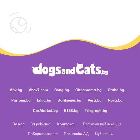
Abv.bg
Vbox7.com
Gong.bg
Ohnamama.bg
Grabo.bg
Pariteni.bg
Edna.bg
Dariknews.bg
Vesti.bg
Nova.bg
CarMarket.bg
BISS.bg
Telegraph.bg
За нас
За реклама
Контакти
Платени публикации
Поверителност
Политика ЛД
Известия