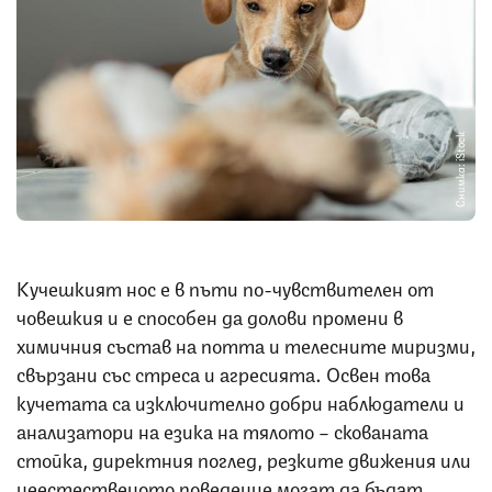
Снимка: iStock
Кучешкият нос е в пъти по-чувствителен от
човешкия и е способен да долови промени в
химичния състав на потта и телесните миризми,
свързани със стреса и агресията. Освен това
кучетата са изключително добри наблюдатели и
анализатори на езика на тялото – скованата
стойка, директния поглед, резките движения или
неестественото поведение могат да бъдат