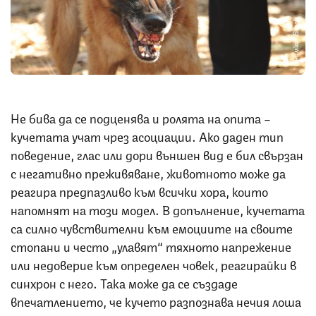
Снимка: iStock
Не бива да се подценява и ролята на опита –
кучетата учат чрез асоциации. Ако даден тип
поведение, глас или дори външен вид е бил свързан
с негативно преживяване, животното може да
реагира предпазливо към всички хора, които
напомнят на този модел. В допълнение, кучетата
са силно чувствителни към емоциите на своите
стопани и често „улавят“ тяхното напрежение
или недоверие към определен човек, реагирайки в
синхрон с него. Така може да се създаде
впечатлението, че кучето разпознава нечия лоша