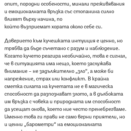
опит, породни особености, минали преживявания
и емоционалната връзка със стопанина силно
влияят върху начина, по
който възприемат хората около себе си.
Доверието към кучешката интуиция е ценно, но
трябва да бъде съчетано с разум и наблюдение.
Когато кучето реагира необичайно, това е сигнал,
че в ситуацията има нещо, което заслужава
внимание – не задължително „зло“, а може би
напрежение, страх или конфликт. В крайна
сметка силата на кучетата не е в магическа
способност да разпознават злото, а в дълбоката
им връзка с човека и природната им способност
да усещат онова, което ние често пренебрегваме.
Именно това ги прави не само верни приятели, но
и ценни „барометри“ на емоционалната