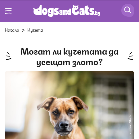
Начало
Кучета
Могат ли кучетата да
усещат злото?
Снимка: iStock