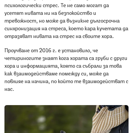
психологически стрес. Те не само могат да
усетят нивата ни на безпокойство и
тревожност, но може да възникне дългосрочна
синхронизация на стреса, което кара кучетата да
отразяват нивата на стрес на своите хора.
Проучване от 2016 г. е установило, че
четириногите знаят кога хората са груби с други
хора и информацията, която са събрали за това
как взаимодействаме помежду си, може да
повлияе на начина, по който те взаимодействат с
нас.