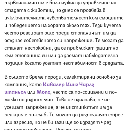
първоначално им е била нужна за управление на
стадата с животни, но днес се проявява в
изключителната чувствителност към емоциите
и поведението на хората около тях. Тези кучета
често реагират още преди стопанинът им да
осъзнае собственото си напрежение. Те могат да
станат неспокойни, да се приближат защитно
към стопанина си или да заемат наблюдателна
позиция когато усетят нестабилност в средата.
В същото време породи, селектирани основно за
компания, като
К
авалер
К
инг
Ч
арлз
шпаньол
или
М
опс
,
често са по-социални и по-
малко подозрителни. Това не означава, че не
усещат напрежение, а че инстинктът им за
реакция е по-слаб. Те могат да разпознаят стрес
или агресия, но не винаги ще го изразят чрез
защитно поведение. При хрътките,