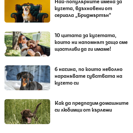
Най-популярните имена за
кучета, вдъхновени от
сериала „Бриджъртън“
10 цитата за кучетата,
които ни напомнят защо сме
щастливи да ги имаме!
6 начина, по които неволно
наранявате чувствата на
кучето си
Как да предпазим домашните
си любимци от кърлежи