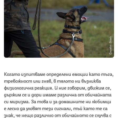
Снимка: iStock
Когато изпитваме определени емоции като тъга,
тревожност или гняв, в тялото ни възниква
физиологична реакция. И ние говорим, движим се,
държим се и дори имаме различна от обичайната
си миризма. За това и за домашните ни любимци
е лесно да уловят тези сигнали, тъй като те са
знак, че нещо различно от обичайното се случва с