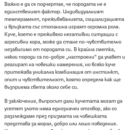
Важно е да се подчертае, че породата не е
единственият фактор. Индивидуалният
темперамент, преживяванията, социализацията
и връзката със стопанина играят огромна роля.
Куче, което е преживяло негативни ситуации с
агресивни хора, може да стане по-чувствително
независимо от породата си. В крайна сметка,
някои породи са по-добре „настроени“ да улавят и
реагират на човешки намерения, но всяко куче
притежава уникална комбинация от инстинкт,
опит и чувствителност, която определя как ще
възприема света около себе си.
В заключение, въпросът дали кучетата могат да
усетят злото няма еднозначен отговор, ако го
разглеждаме през призмата на човешката
представа за морал, добро или лошо поведение.