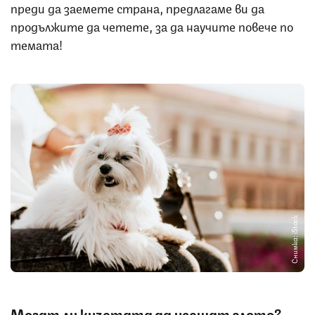
преди да заемете страна, предлагаме ви да
продължите да четете, за да научите повече по
темата!
Снимка: iStock
Могат ли кучетата да усещат злото?