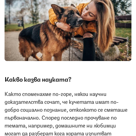
Снимка: iStock
Какво казва науката?
Както споменахме по-горе, някои научни
доказателства сочат, че кучетата имат по-
добро социално познание, отколкото се смяташе
първоначално. Според последно прочуване по
темата, например, домашните ни любимци
могат да разберат кога хората изпитват