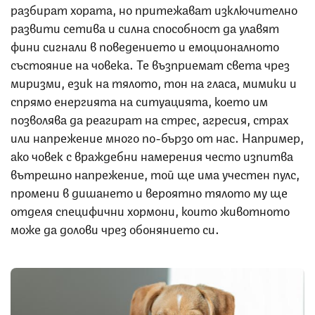
разбират хората, но притежават изключително
развити сетива и силна способност да улавят
фини сигнали в поведението и емоционалното
състояние на човека. Те възприемат света чрез
миризми, език на тялото, тон на гласа, мимики и
спрямо енергията на ситуацията, което им
позволява да реагират на стрес, агресия, страх
или напрежение много по-бързо от нас. Например,
ако човек с враждебни намерения често изпитва
вътрешно напрежение, той ще има учестен пулс,
промени в дишането и вероятно тялото му ще
отделя специфични хормони, които животното
може да долови чрез обонянието си.