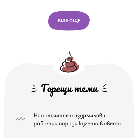
ВИЖ ОЩЕ
Горещи теми
Най-силните и издръжливи
работни породи кучета в света