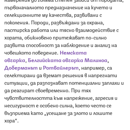
първоначалното предназначение на кучето и
селекционните му качества, развивани с
поколения. Породи, развъждани за охрана,
пастирска работа или тясно взаимодействие с
хората, обикновено притежават по-силно
развита способност за наблюдение и анализ на
човешкото поведение.
Немската
овчарка
,
Белгийската овчарка Малиноа
,
Доберманът
и
Ротвайлерът
, например, са
селектирани да вземат решения в напрегнати
ситуации, да разпознават потенциални заплахи и
да реагират своевременно. При тях
чувствителността към напрежение, агресия и
несигурност е особено силна, което често се
възприема като „усещане за злото и лошите
хора“.