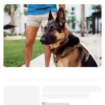
Снимка: iStock
Dogsandcats.bg