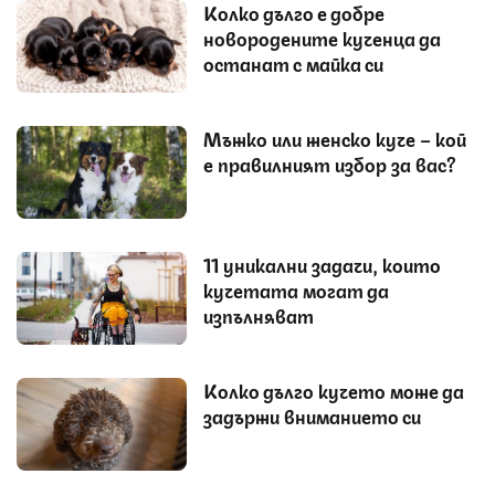
Колко дълго е добре
новородените кученца да
останат с майка си
Мъжко или женско куче – кой
е правилният избор за вас?
11 уникални задачи, които
кучетата могат да
изпълняват
Колко дълго кучето може да
задържи вниманието си