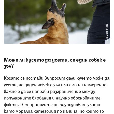
Снимка: iStock
Може ли кучето да усети, че един човек е
зъл?
Когато се постави въпросът дали кучето може да
усети, че даден човек е зъл или с лоши намерение,
важно е да се направи разграничение между
популярните вярвания и научно обоснованите
факти. Четириногите не разпознават злото
като морална категория по начина, по който го