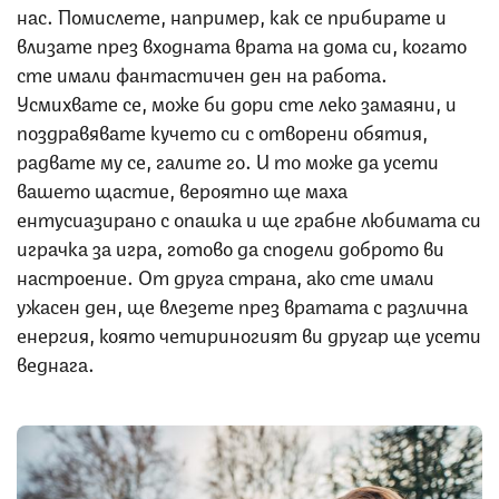
нас. Помислете, например, как се прибирате и
влизате през входната врата на дома си, когато
сте имали фантастичен ден на работа.
Усмихвате се, може би дори сте леко замаяни, и
поздравявате кучето си с отворени обятия,
радвате му се, галите го. И то може да усети
вашето щастие, вероятно ще маха
ентусиазирано с опашка и ще грабне любимата си
играчка за игра, готово да сподели доброто ви
настроение. От друга страна, ако сте имали
ужасен ден, ще влезете през вратата с различна
енергия, която четириногият ви другар ще усети
веднага.