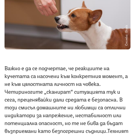
Снимка: iStock
Важно е да се подчертае, че реакциите на
кучетата са насочени към конкретния момент, а
не към цялостната личност на човека.
Четириногите „сканират“ ситуацията тук и
сега, преценявайки дали средата е безопасна. В
този смисъл домашните ни любимци са отлични
индикатори за напрежение, нестабилност или
потенциална опасност, но те не бива да бъдат
възприемани като безпогрешни съдници.Техният