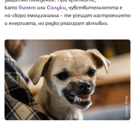
като
У
ипет
или
С
алуки
,
чувствителността е
по-скоро емоционална – те усещат настроението
и енергията, но рядко реагират активно.
Снимка: iStock