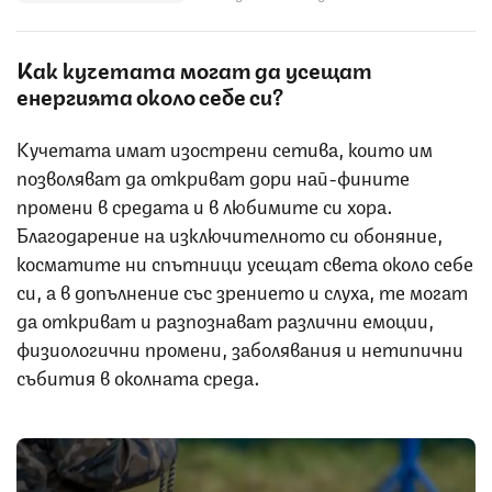
Как кучетата могат да усещат
енергията около себе си?
Кучетата имат изострени сетива, които им
позволяват да откриват дори най-фините
промени в средата и в любимите си хора.
Благодарение на изключителното си обоняние,
косматите ни спътници усещат света около себе
си, а в допълнение със зрението и слуха, те могат
да откриват и разпознават различни емоции,
физиологични промени, заболявания и нетипични
събития в околната среда.