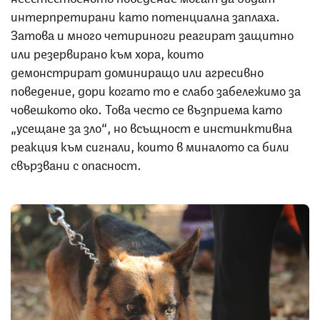
интерпретирани като потенциална заплаха.
Затова и много четириноги реагират защитно
или резервирано към хора, които
демонстрират доминиращо или агресивно
поведение, дори когато то е слабо забележимо за
човешкото око. Това често се възприема като
„усещане за зло“, но всъщност е инстинктивна
реакция към сигнали, които в миналото са били
свързвани с опасност.