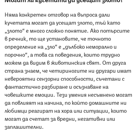
Няма конкретен отговор на въпроса дали
кучетата могат да усещат злото, тъй като
„злото“ е много сложно понятие. Ако потърсите
в речник, то ще установите, че точното
определение на „зло“ е „дълбоко неморално и
порочно“, а това са поведения, които трудно
можем да видим в животинския свят. От друга
страна знаем, че четириногите ни другари имат
невероятни сензорни способности, съчетани с
фантастично разбиране и осъзнаване на
човешките емоции. Тези умения несъмнено могат
да повлияят на начина, по който домашните ни
любимци реагират на хора или ситуации, които
могат да счетат за вредни, негативни или
заплашителни.