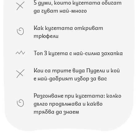
5 думи, които кучетата обичат
да чуват най-много
Как кучетата откриват
трюфели
Топ 3 кучета с най-силна захапка
Кои са трите вида Пудели и кой
е най-добрият избор за вас
Разгонване при кучетата: колко
дълго продължава и какво
трябва да знаем