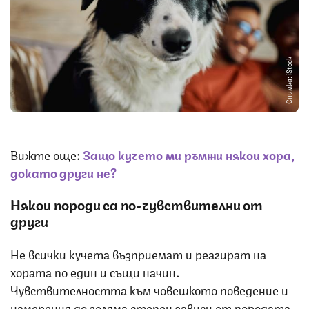
Снимка: iStock
Вижте още:
Защо кучето ми ръмжи някои хора,
докато други не?
Някои породи са по-чувствителни от
други
Не всички кучета възприемат и реагират на
хората по един и същи начин.
Чувствителността към човешкото поведение и
намерения до голяма степен зависи от породата,