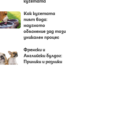
кучетата
Как кучетата
пият вода:
научното
обяснение зад този
уникален процес
Френски и
Английски булдог:
Прилики и разлики