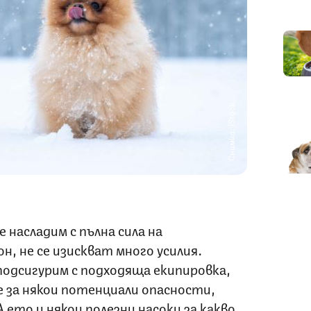
Снимка: iStock
е насладим с пълна сила на
н, не се изискват много усилия.
подсигурим с подходяща екипировка,
е за някои потенциали опасности,
А ето и някои полезни насоки за какво