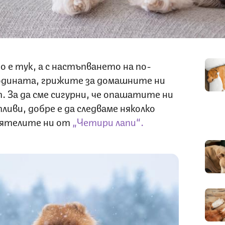
 е тук, а с настъпването на по-
одината, грижите за домашните ни
. За да сме сигурни, че опашатите ни
ливи, добре е да следваме няколко
иятелите ни от
„Четири лапи“.