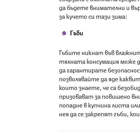
да бъдете внимателни и въ
за кучето си тази зима:
Гъби
Гъбите никнат във влажните
тяхната консумация може д
да гарантирате безопаснос
позволявайте да яде каквито
които знаете, че са безоби
призовават за повишено вни
попадне в купчина листа ил
нея да се закрепят гъби, ко