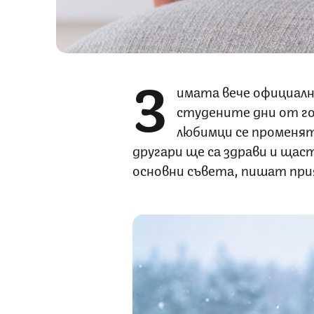
З
имата вече официално
студените дни от г
любимци се променят
другари ще са здрави и щаст
основни съвета, пишат пр