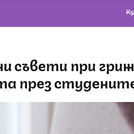
Ку
та през студените