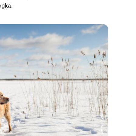
одка.
Снимка: iStock