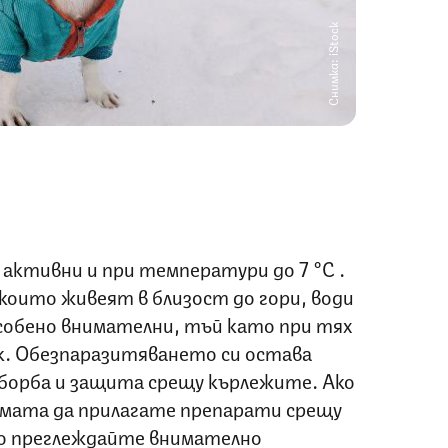
Снимка: iStock
активни и при температури до 7 °C .
които живеят в близост до гори, води
особено внимателни, тъй като при тях
ок. Обезпаразитяването си остава
борба и защита срещу кърлежите. Ако
зимата да прилагате препарати срещу
о преглеждайте внимателно