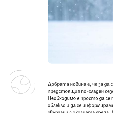
Добрата новина е, че за да с
предстоящия по-хладен сезо
Необходимо е просто да се 
облекло и да се информирам
свързани с околната среда. 