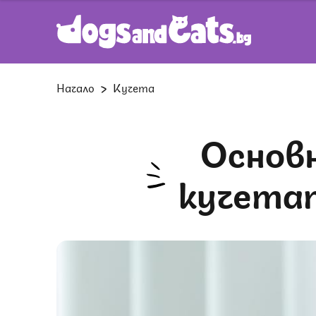
Начало
Кучета
Основни съвети при грижата за
кучета