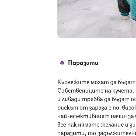
Паразити
Кърлежите могат да бъдат 
Собствениците на кучета, 
и ливади трябва да бъдат 
рискът от зараза е по-вис
най-ефективният начин за 
все пак нямате желание и 
паразити, то задължителн