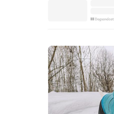
Dogsandcat