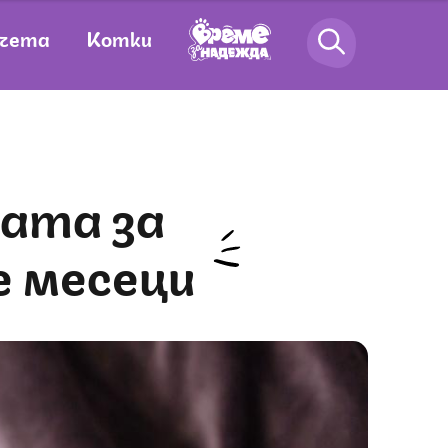
чета
Котки
 месеци