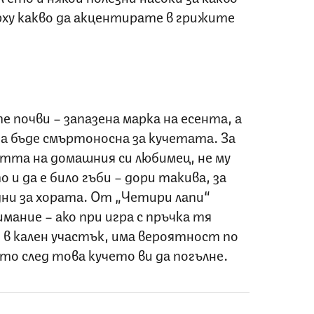
рху какво да акцентирате в грижите
 почви – запазена марка на есента, а
а бъде смъртоносна за кучетата. За
тта на домашния си любимец, не му
 и да е било гъби – дори такива, за
дни за хората. От „Четири лапи“
мание – ако при игра с пръчка тя
и в кален участък, има вероятност по
ито след това кучето ви да погълне.