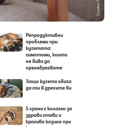
Снимка: iStock
Репродуктивни
проблеми при
кучетата:
симптоми, които
не бива да
пренебрегвате
Защо кучето обича
да спи в дрехите ви
5 храни с колаген за
здрави стави и
красива козина при