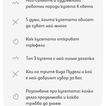
работни породи кучета в света
5 думи, които кучетата обичат
да чуват най-много
Как кучетата откриват
трюфели
Топ 3 кучета с най-силна захапка
Кои са трите вида Пудели и кой
е най-добрият избор за вас
Разгонване при кучетата: колко
дълго продължава и какво
трябва да знаем