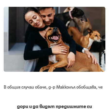
Снимка: iStock
В общия случаи обаче, д-р Макконъл обобщава, че
дори и да видят предишните си