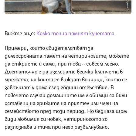
Снимка: iStock
Вижте още:
Колко точно помнят кучетата
Примери, които свидетелстват за
дългосрочната памет на четириногите, можете
да откриете и сами, при това – съвсем лесно.
Достатъчно е да изгледате всички клипчета в
мрежата, на които се виждат войници, които се
завръщат у дома след години отсъствие. В
повечето случаи домашните им любимци са били
оставени на грижите на приятел или член на
семейството през този период. Но веднага щом
види любимия си човек, четириногото го
разпознава и тича при него развълнувано.