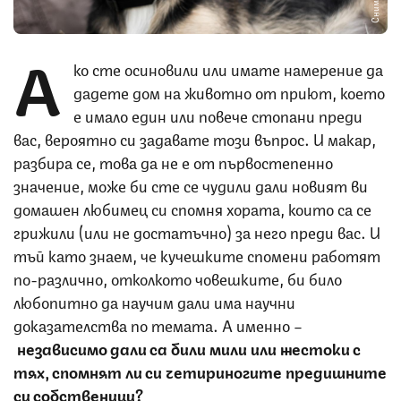
А
ко сте осиновили или имате намерение да
дадете дом на животно от приют, което
е имало един или повече стопани преди
вас, вероятно си задавате този въпрос. И макар,
разбира се, това да не е от първостепенно
значение, може би сте се чудили дали новият ви
домашен любимец си спомня хората, които са се
грижили (или не достатъчно) за него преди вас. И
тъй като знаем, че кучешките спомени работят
по-различно, отколкото човешките, би било
любопитно да научим дали има научни
доказателства по темата. А именно –
независимо дали са били мили или жестоки с
тях, спомнят ли си четириногите предишните
си собственици?