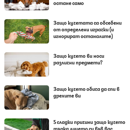
остане само
Защо кучетата са обсебени
от определени играчки (и
игнорират останалите)
Защо кучето ви носи
различни предмети?
Защо кучето обича да спи в
дрехите ви
5 сладки причини защо кучето
търка лицето си във вас