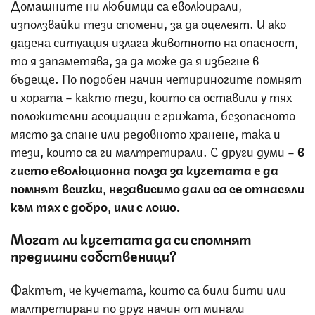
Домашните ни любимци са еволюирали,
използвайки тези спомени, за да оцелеят. И ако
дадена ситуация излага животното на опасност,
то я запаметява, за да може да я избегне в
бъдеще. По подобен начин четириногите помнят
и хората – както тези, които са оставили у тях
положителни асоциации с грижата, безопасното
място за спане или редовното хранене, така и
тези, които са ги малтретирали. С други думи –
в
чисто еволюционна полза за кучетата е да
помнят всички, независимо дали са се отнасяли
към тях с добро, или с лошо.
Могат ли кучетата да си спомнят
предишни собственици?
Фактът, че кучетата, които са били бити или
малтретирани по друг начин от минали