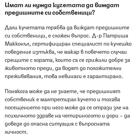
Имат ли нужда кучетата да виждат
предишните си собственици?
Дали кучетата трябва да виждат предишните
си собственици, е сложен въпрос. Д-р Патриша
Макконъл, сертифициран специалист по кучешко
поведение изтъква, че макар в повечето случаи
срещите с хората, които са се грижили добре за
животното преди, да водят до положителни
преживявания, това невинаги е гарантирано.
Понякога може да не знаете, че предишният
собственик е малтретирал кучето и тогава
посещението при него може да се отрази зле на
психичното здраве на четириногото и дори – да
доведе до опасна ситуация с въпросната
личност.