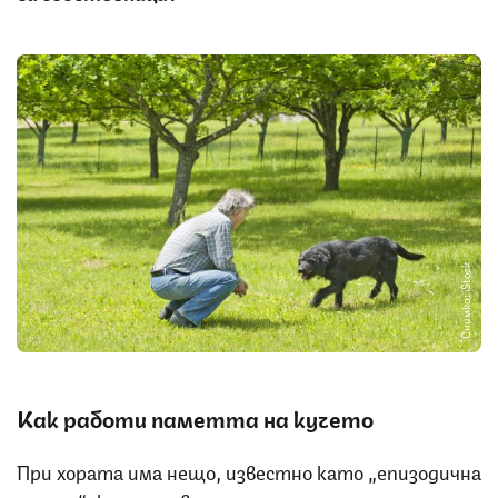
Снимка: iStock
Как работи паметта на кучето
При хората има нещо, известно като „епизодична