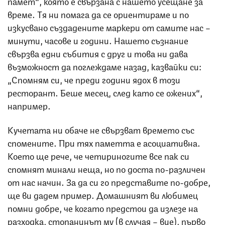
памет“, която е свързана с нашето усещане за
време. Тя ни помага да се ориентираме и по
изкусвано създадените маркери от самите нас –
минути, часове и години. Нашето съзнание
свързва едни събития с друг и това ни дава
възможност да поглеждаме назад, казвайки си:
„Спомням си, че преди години ядох в този
ресторант. Беше месец, след като се ожених“,
например.
Кучетата ни обаче не свързват времето със
спомените. При тях паметта е асоциативна.
Което ще рече, че четириногите все пак си
спомнят минали неща, но по доста по-различен
от нас начин. За да си го представите по-добре,
ще ви дадем пример. Домашният ви любимец
помни добре, че когато предстои да излезе на
разходка, стопанинът му (в случая – вие), първо