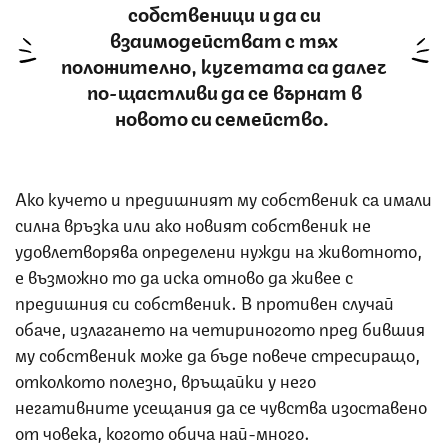
собственици и да си
взаимодействат с тях
положително, кучетата са далеч
по-щастливи да се върнат в
новото си семейство.
Ако кучето и предишният му собственик са имали
силна връзка или ако новият собственик не
удовлетворява определени нужди на животното,
е възможно то да иска отново да живее с
предишния си собственик. В противен случай
обаче, излагането на четириногото пред бившия
му собственик може да бъде повече стресиращо,
отколкото полезно, връщайки у него
негативните усещания да се чувства изоставено
от човека, когото обича най-много.