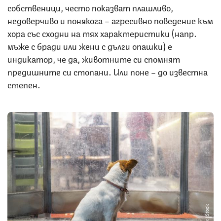
собственици, често показват плашливо,
недоверчиво и понякога – агресивно поведение към
хора със сходни на тях характеристики (напр.
мъже с бради или жени с дълги опашки) е
индикатор, че да, животните си спомнят
предишните си стопани. Или поне – до известна
степен.