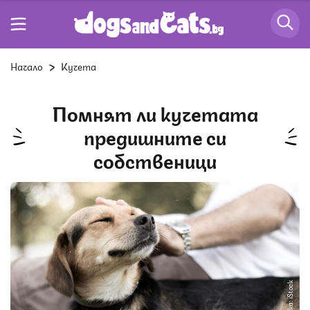
Начало
Кучета
Помнят ли кучетата
предишните си
собственици
Снимка: iStock