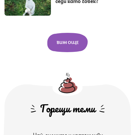
седи като човек?
ВИЖ ОЩЕ
Горещи теми
Най-силните и издръжливи