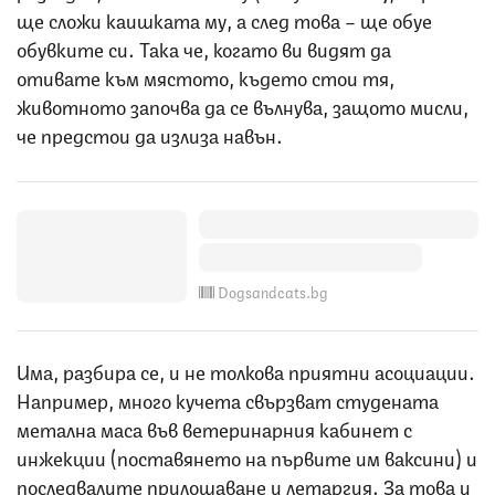
ще сложи каишката му, а след това – ще обуе
обувките си. Така че, когато ви видят да
отивате към мястото, където стои тя,
животното започва да се вълнува, защото мисли,
че предстои да излиза навън.
Dogsandcats.bg
Има, разбира се, и не толкова приятни асоциации.
Например, много кучета свързват студената
метална маса във ветеринарния кабинет с
инжекции (поставянето на първите им ваксини) и
последвалите прилошаване и летаргия. За това и