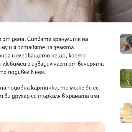
е от деня. Сипвате гранулите на
 му и я оставяте на земята.
унда и следващото нещо, което
и любимец е извадил част от вечерята
ато подивял в нея.
на подобна картинка, то може би се
ви другар се търкаля в храната или