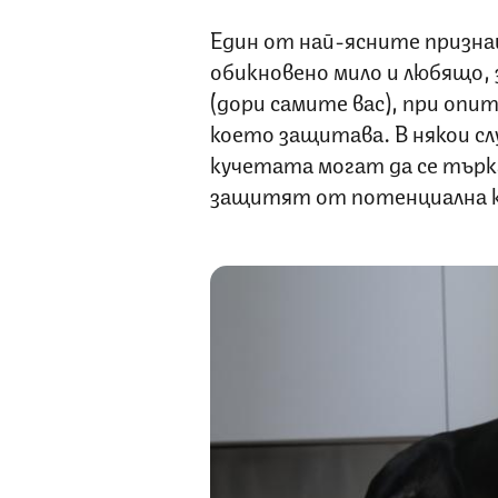
Един от най-ясните признац
обикновено мило и любящо, 
(дори самите вас), при опи
което защитава. В някои с
кучетата могат да се търка
защитят от потенциална 