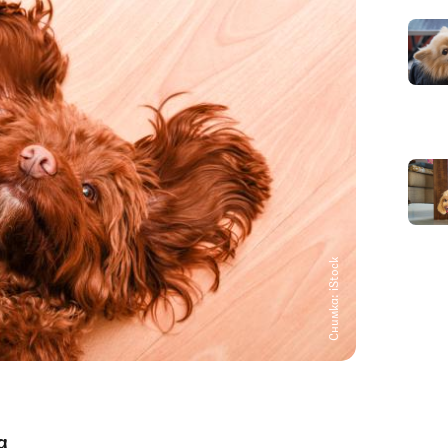
Снимка: iStock
а