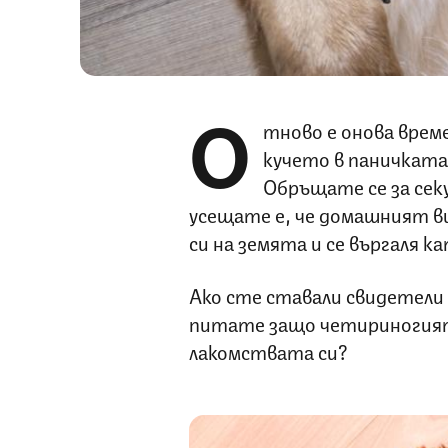
О
тново е онова врем
кучето в паничката
Обръщате се за сек
усещате е, че домашният в
си на земята и се въргаля к
Ако сте ставали свидетели 
питате защо четириногият 
лакомствата си?