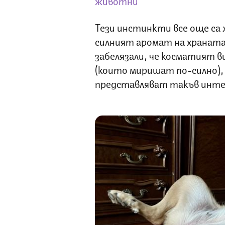
животни
Тези инстинкти все още са 
силният аромат на храната
забелязали, че косматият ви
(които миришат по-силно), 
представляват такъв инте