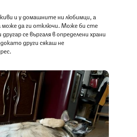
живи и у домашните ни любимци, а
 може да ги отключи. Може би сте
 другар се въргаля в определени храни
докато други сякаш не
рес.