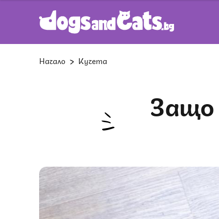
Начало
Кучета
Защо кучетата се въргалят в