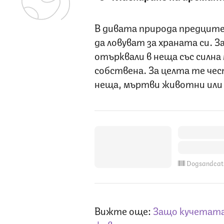
В дивата природа предците
да ловуват за храната си. З
отърквали в неща със силна
собствена. За целта те чес
неща, мъртви животни или
Dogsandcat
Вижте още:
Защо кучетата