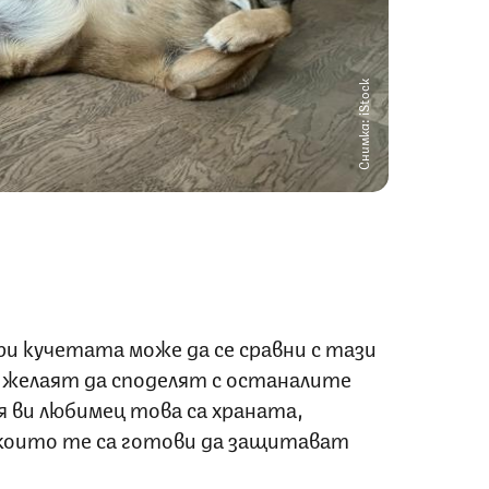
Снимка: iStock
и кучетата може да се сравни с тази
е желаят да споделят с останалите
я ви любимец това са храната,
които те са готови да защитават