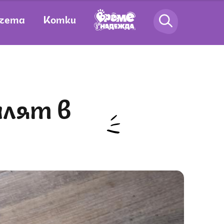
чета
Котки