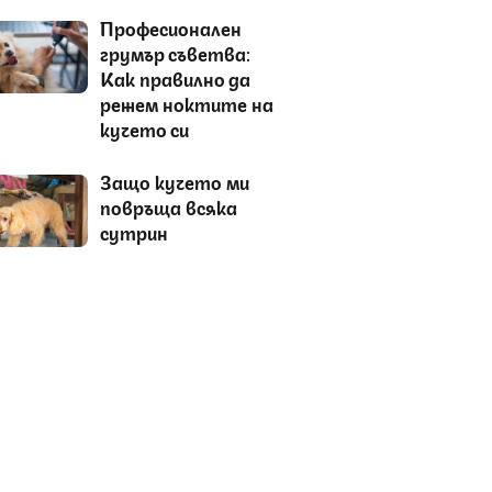
Професионален
грумър съветва:
Как правилно да
режем ноктите на
кучето си
Защо кучето ми
повръща всяка
сутрин