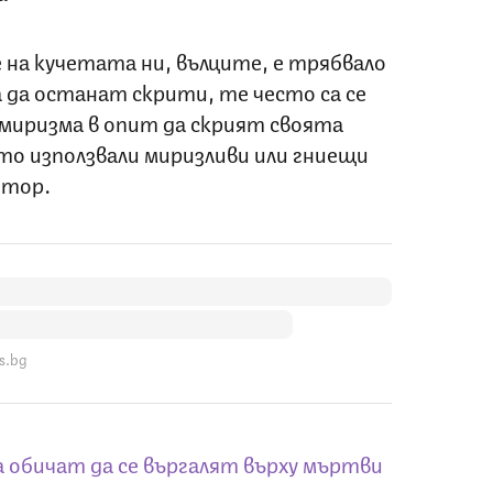
 на кучетата ни, вълците, е трябвало
а да останат скрити, те често са се
 миризма в опит да скрият своята
то използвали миризливи или гниещи
 тор.
s.bg
 обичат да се въргалят върху мъртви