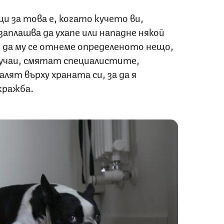
и за това е, когато кучето ви,
заплашва да ухапе или нападне някой
т да му се отнеме определеното нещо,
лучаи, смятат специалистите,
лят върху храната си, за да я
кражба.