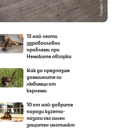
Снимка: iStock
13 най-чести
здравословни
проблеми при
Немските овчарки
Как да предпазим
домашните си
любимци от
кърлежи
10 от най-добрите
породи кучета-
пазачи със силен
защитен инстинкт