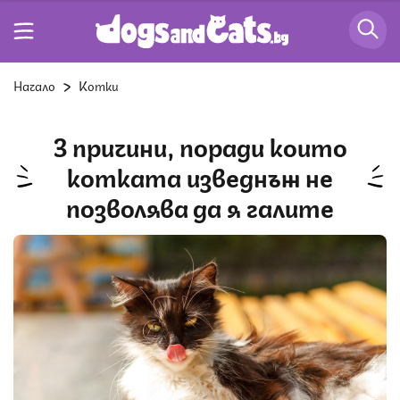
Начало
Котки
3 причини, поради които
котката изведнъж не
позволява да я галите
Снимка: iStock