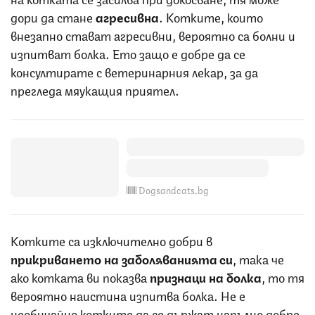
дори да стане
агресивна
. Котките, които
внезапно стават агресивни, вероятно са болни и
изпитват болка. Ето защо е добре да се
консултирате с ветеринарния лекар, за да
прегледа мяукащия приятел.
Dogsandcats.bg
Котките са изключително добри в
прикриването на заболяванията си
, така че
ако котката ви показва
признаци на болка
, то тя
вероятно наистина изпитва болка. Не е
необичайно котките да се държат напълно добре,