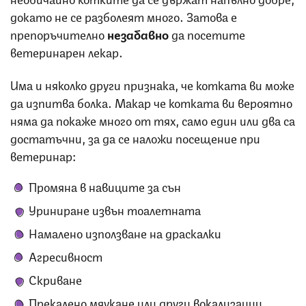
докато не се разболеят много. Затова е
препоръчително
незабавно
да посетите
ветеринарен лекар.
Има и няколко други признака, че котката ви може
да изпитва болка. Макар че котката ви вероятно
няма да покаже много от тях, само един или два са
достатъчни, за да се наложи посещение при
ветеринар:
Промяна в навиците за сън
Уриниране извън тоалетната
Намалено използване на драскалки
Агресивност
Скриване
Прекалено мяукане или други вокализации