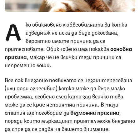
А
ко обикновено любвеобилната ви котка
изведнъж не иска да бъде докосвана,
вероятно имате причина да се
притеснявате. Обикновено има някаква
основна
причина,
макар че не всички тези причини са
непременно лоши.
Все пак внезапно появилата се незаинтересована
(или дори агресивна) котка може да бъде малко
проблемна, особено след като зад всичко това
може да се крие неприятна причина. В тази
статия ще поговорим за
възможни причини
,
поради които мъркащият приятел може внезапно
да спре да се радва на вашето внимание.