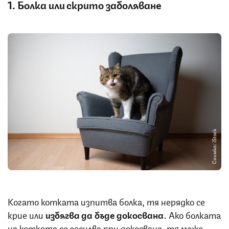
1. Болка или скрито заболяване
Снимка: iStock
Когато котката изпитва болка, тя нерядко се
крие или
избягва да бъде докосвана
. Ако болката
на котката се засилва при докосване, тя може