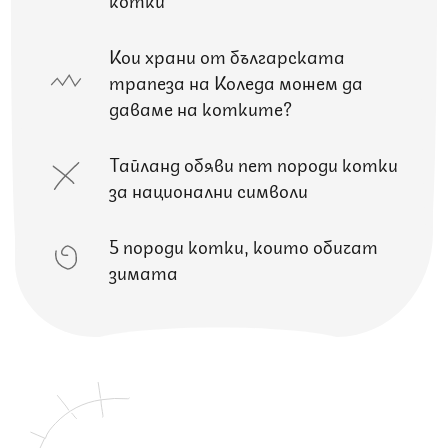
Кои храни от българската
трапеза на Коледа можем да
даваме на котките?
Тайланд обяви пет породи котки
за национални символи
5 породи котки, които обичат
зимата