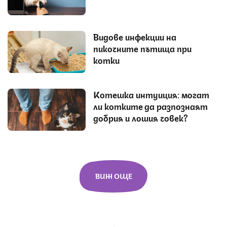
Видове инфекции на
пикочните пътища при
котки
Котешка интуиция: могат
ли котките да разпознаят
добрия и лошия човек?
ВИЖ ОЩЕ