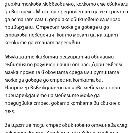
държи толкова любвеобилно, колкото сме свикнали
да виждаме. Може да предпочетат да се скрият и
да останат сами, дори ако обикновено са много
привързани. Стресът може да доведе и до
страхови поведения, които могат да накарат
котките да станат агресивни.
Мяукащите животни реагират на обичайни
събития по различен начин от нас. Дори съвсем
малка промяна в околната среда или рутината
може да доведе до стрес на котката ви.
Например въвеждането на нова мебел или дори
пренареждането на мебелите може да
предизвика стрес, докато котката ви свикне с
тях.
За щастие този стрес обикновено отминава след
известно време. Котката ще свикне с новата