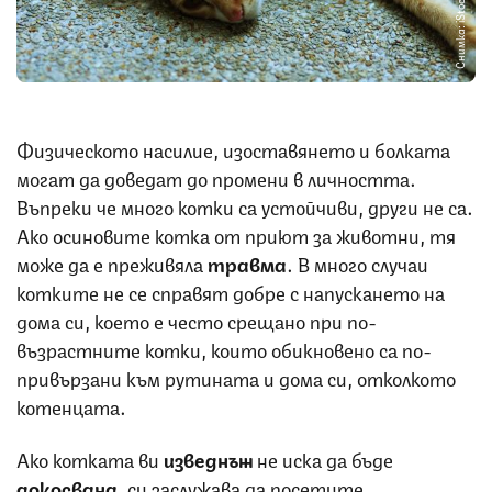
Снимка: iStock
Физическото насилие, изоставянето и болката
могат да доведат до промени в личността.
Въпреки че много котки са устойчиви, други не са.
Ако осиновите котка от приют за животни, тя
може да е преживяла
травма
. В много случаи
котките не се справят добре с напускането на
дома си, което е често срещано при по-
възрастните котки, които обикновено са по-
привързани към рутината и дома си, отколкото
котенцата.
Ако котката ви
изведнъж
не иска да бъде
докосвана
, си заслужава да посетите