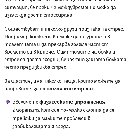
ситуация, въпреки че междувременно може да
изглежда доста стресирана.
Съществуват и няколко други признака на стрес.
Например котката ви може да не уринира в
тоалетната и да прекарва голяма част от
времето си в криене. Симптомите на болка и
стрес са доста сходни, вероятно защото болката
често предизвиква стрес.
За щастие, има няколко неща, които можете да
направите, за да
намалите стреса
:
Увеличете
физическите упражнения
.
Уморената котка е по-малко склонна да се
тревожи за малките проблеми в
заобикалящата я среда.