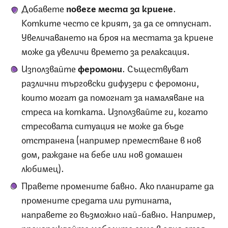
Добавете
повече места за криене
.
Котките често се крият, за да се отпуснат.
Увеличаването на броя на местата за криене
може да увеличи времето за релаксация.
Използвайте
феромони
. Съществуват
различни търговски дифузери с феромони,
които могат да помогнат за намаляване на
стреса на котката. Използвайте ги, когато
стресовата ситуация не може да бъде
отстранена (например преместване в нов
дом, раждане на бебе или нов домашен
любимец).
Правете промените бавно. Ако планирате да
промените средата или рутината,
направете го възможно най-бавно. Например,
пренареждайте мебелите само в една стая