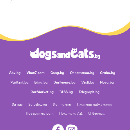
Abv.bg
Vbox7.com
Gong.bg
Ohnamama.bg
Grabo.bg
Pariteni.bg
Edna.bg
Dariknews.bg
Vesti.bg
Nova.bg
CarMarket.bg
BISS.bg
Telegraph.bg
За нас
За реклама
Контакти
Платени публикации
Поверителност
Политика ЛД
Известия