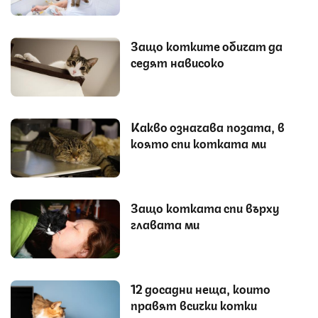
Защо котките обичат да
седят нависоко
Какво означава позата, в
която спи котката ми
Защо котката спи върху
главата ми
12 досадни неща, които
правят всички котки