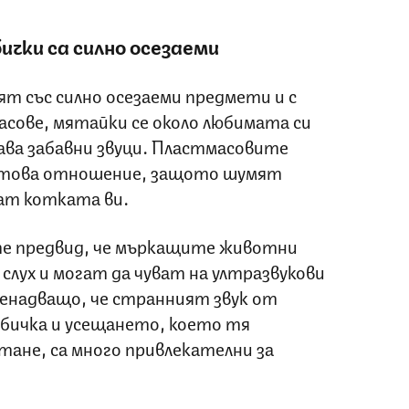
чки са силно осезаеми
т със силно осезаеми предмети и с
асове, мятайки се около любимата си
дава забавни звуци. Пластмасовите
в това отношение, защото шумят
ат котката ви.
те предвид, че мъркащите животни
слух и могат да чуват на ултразвукови
зненадващо, че странният звук от
рбичка и усещането, което тя
тане, са много привлекателни за