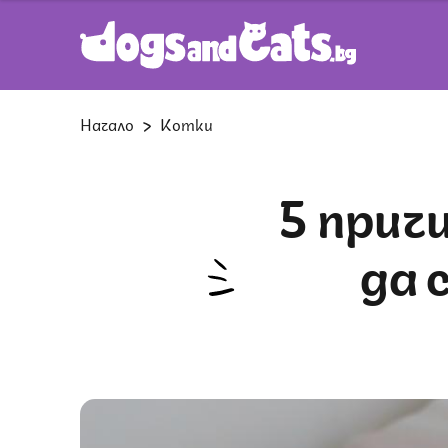
Начало
Котки
5 причини защо котките обичат
да 