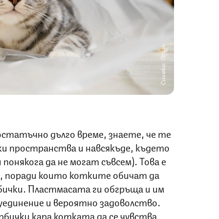
Снимка: iStock
остатъчно дълго време, знаете, че те
ки пространства и навсякъде, където
 понякога да не могат съвсем). Това е
, поради които котките обичат да
бички. Пластмасата ги обгръща и им
 уединение и вероятно задоволство.
рбички кара котката да се чувства