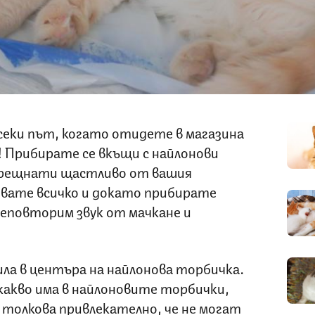
всеки път, когато отидете в магазина
! Прибирате се вкъщи с найлонови
осрещнати щастливо от вашия
вате всичко и докато прибирате
 неповторим звук от мачкане и
ила в центъра на найлонова торбичка.
какво има в найлоновите торбички,
толкова привлекателно, че не могат