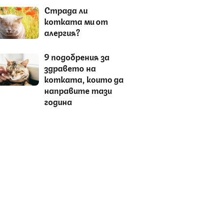
Страда ли
котката ми от
алергия?
9 подобрения за
здравето на
котката, които да
направите тази
година