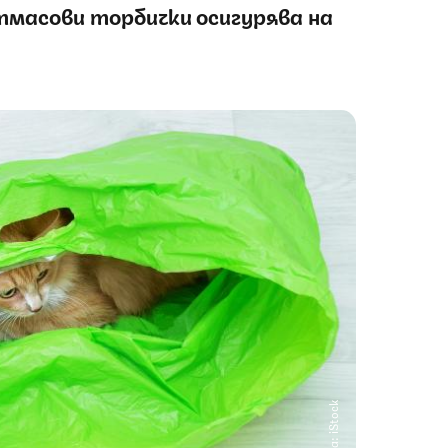
тмасови торбички осигурява на
Снимка: iStock