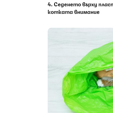
4. Седенето върху плас
котката внимание