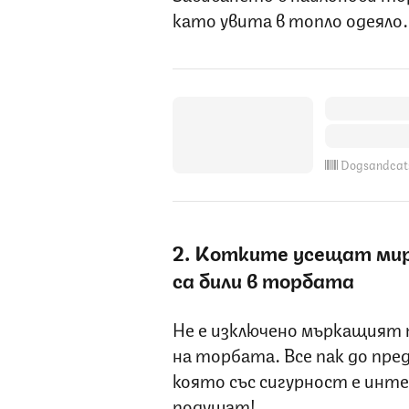
като увита в топло одеяло.
Dogsandcat
2. Котките усещат ми
са били в торбата
Не е изключено мъркащият 
на торбата. Все пак до пред
която със сигурност е инте
подушат!