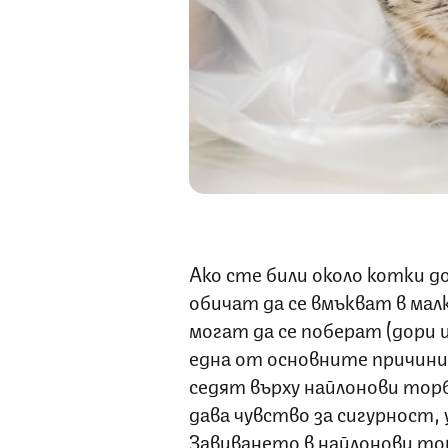
Ако сте били около котки д
обичат да се вмъкват в мал
могат да се поберат (дори и
една от основните причини
седят върху найлонови тор
дава чувство за сигурност,
Завиването в найлонови то