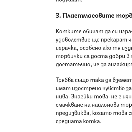
3. Пластмасовите торби
Котките обичат да си играя
удоволствие ще прекарат ч
играчка, особено ако тя из
торбички са доста добри 
достатъчно, че да ангажир
Трябва също така да вземе
имат изострено чувство за 
нива. Знаейки това, не е и
смачкване на найлонова то
предизвиква, когато това с
средната котка.