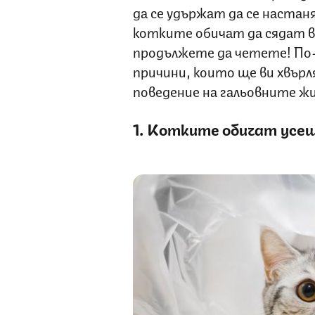
да се удържат да се настан
котките обичат да сядат в
продължете да четете! По-
причини, които ще ви хвър
поведение на гальовните ж
1. Котките обичат усещ