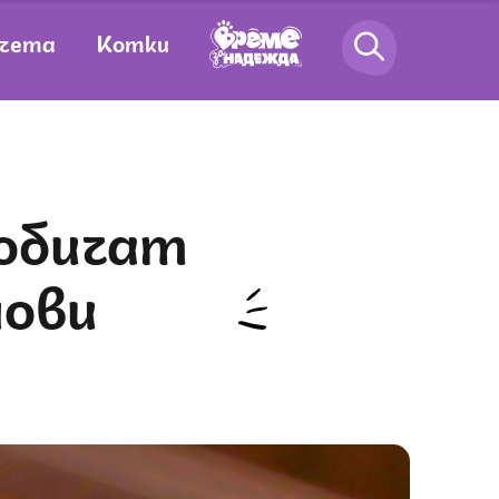
чета
Котки
нови