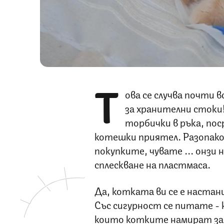
Т
ова се случва почти 
за хранителни стоки
торбички в ръка, п
котешки приятел. Разопако
покупките, чувате ... онзи
сплескване на пластмаса.
Да, котката ви се е настан
Със сигурност се питате - 
които котките намират за 