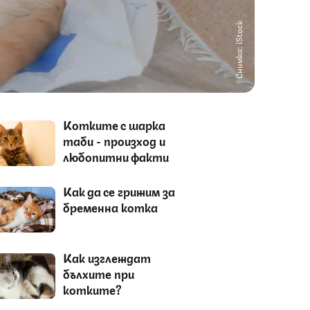
Снимка: iStock
Котките с шарка
таби - произход и
любопитни факти
Как да се грижим за
бременна котка
Как изглеждат
бълхите при
котките?