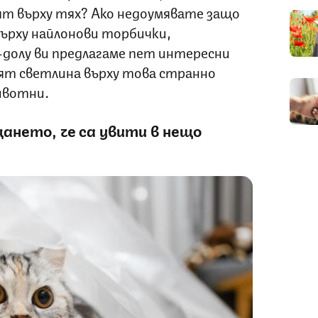
ят върху тях? Ако недоумявате защо
ърху найлонови торбички,
долу ви предлагаме пет интересни
лят светлина върху това странно
ивотни.
ането, че са увити в нещо