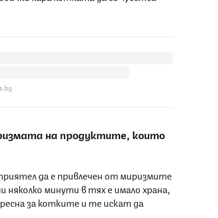
s.bg
ризмата на продуктите, които
приятел да е привлечен от миризмите
и няколко минути в тях е имало храна,
ресна за котките и те искат да