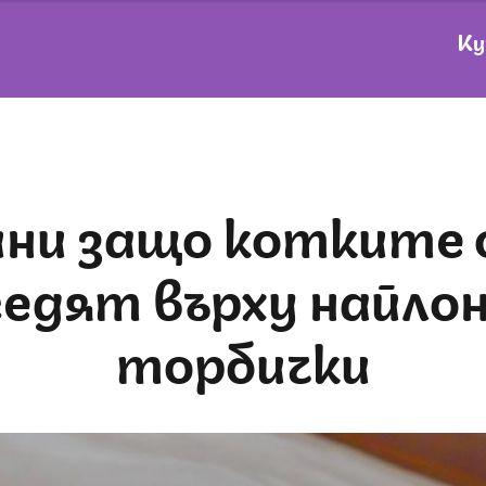
Ку
седят върху найло
торбички