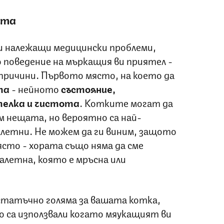
ата
и належащи медицински проблеми,
поведение на мъркащия ви приятел -
причини. Първото място, на което да
та
- нейното
състояние,
телка и чистота
. Котките могат да
м нещата, но вероятно са най-
летни. Не можем да ги виним, защото
ясто - хората също няма да сме
алетна, която е мръсна или
татъчно голяма за вашата котка,
о са използвали когато мяукащият ви