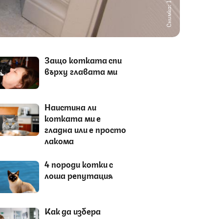
Снимка: IStock
Защо котката спи
върху главата ми
Наистина ли
котката ми е
гладна или е просто
лакома
4 породи котки с
лоша репутация
Как да избера