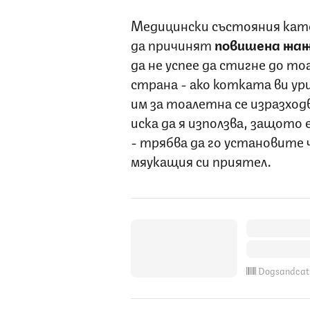
Медицински състояния като
да причинят
повишена жа
да не успее да стигне до т
страна - ако котката ви ур
им за тоалетна се изразход
иска да я използва, защото 
- трябва да го установите ч
мяукащия си приятел.
Dogsandcat