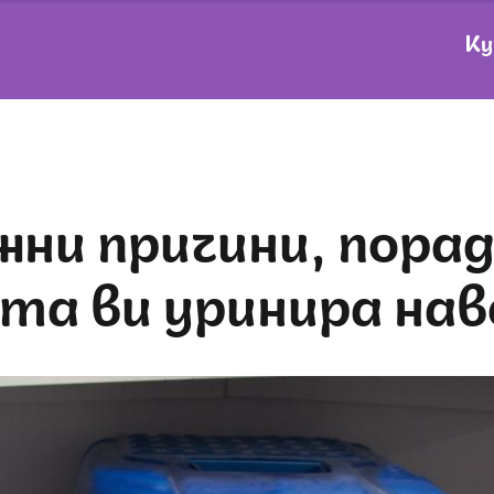
Ку
та ви уринира нав