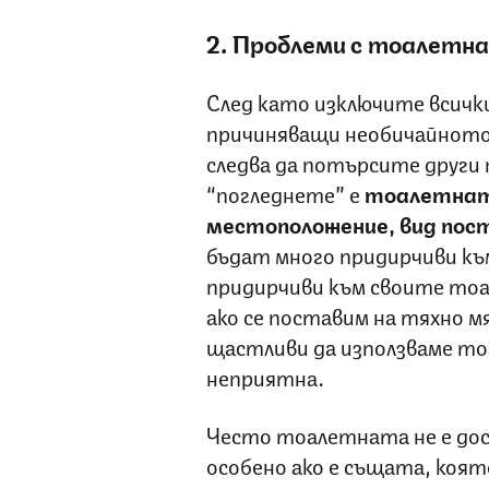
2. Проблеми с тоалетн
След като изключите всичк
причиняващи необичайното 
следва да потърсите други 
“погледнете” е
тоалетна
местоположение, вид пос
бъдат много придирчиви къ
придирчиви към своите тоа
ако се поставим на тяхно м
щастливи да използваме то
неприятна.
Често тоалетната не е дос
особено ако е същата, коят