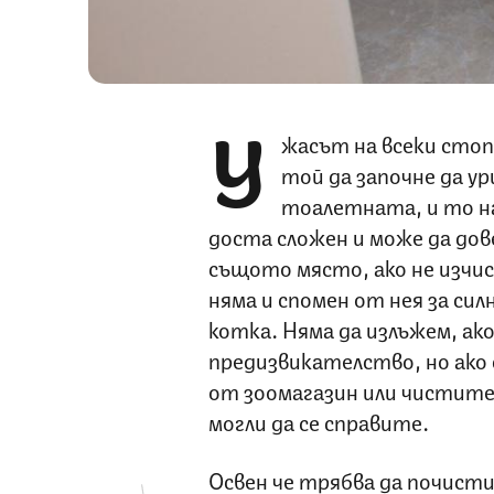
У
жасът на всеки стоп
той да започне да ур
тоалетната, и то на
доста сложен и може да дов
същото място, ако не изчи
няма и спомен от нея за си
котка. Няма да излъжем, ак
предизвикателство, но ако
от зоомагазин или чистите
могли да се справите.
Освен че трябва да почис