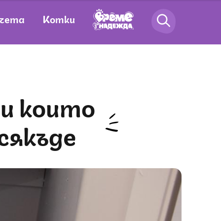
чета
Котки
сякъде