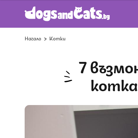
Начало
Котки
7 възможни причини, поради които
котка