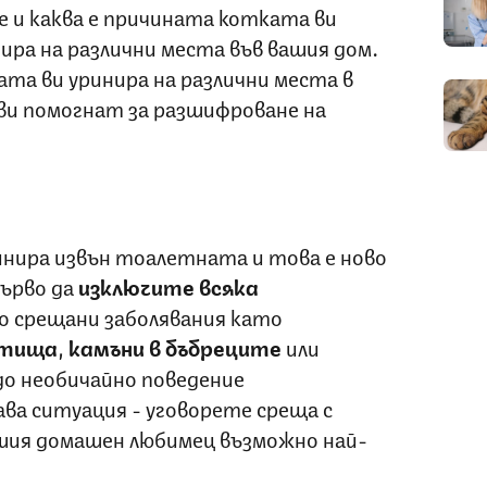
е и каква е причината котката ви
нира на различни места във вашия дом.
ата ви уринира на различни места в
 ви помогнат за разшифроване на
нира извън тоалетната и това е ново
първо да
изключите всяка
о срещани заболявания като
ътища
,
камъни в бъбреците
или
о необичайно поведение
ва ситуация - уговорете среща с
шия домашен любимец възможно най-