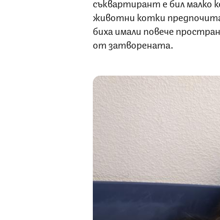
съквартирант е бил малко к
животни котки предпочи
биха имали повече простран
от затворената.