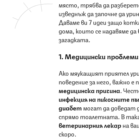
място, трябва да разберет
изведнъж да започне да ури
Даваме ви 7 идеи защо котк
дома, които се надавяме да
загадката.
1. Медицински проблеми
Ако мяукащият приятел ури
поведение за него, важно е 
медицинска причина
. Чест
инфекция на пикочните п
диабет
могат да доведат д
спрямо тоалетната. В така
ветеринарния лекар
на ва
скоро.