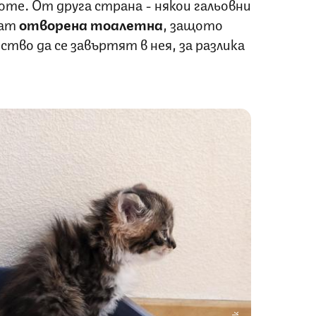
оте. От друга страна - някои гальовни
тат
отворена тоалетна
, защото
ство да се завъртят в нея, за разлика