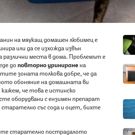
анин на мяукащ домашен любимец е
инира или да се изхожда извън
 различни места в дома. Проблемът е
еде до
повторно уриниране
на
стите зоната толкова добре, че да
лното обоняние на домашната ви
о кажем, че това е истинско
 сте оборудвани с ензимен препарат
 старателно със сода и оцет, бихте
тите старателно пострадалото