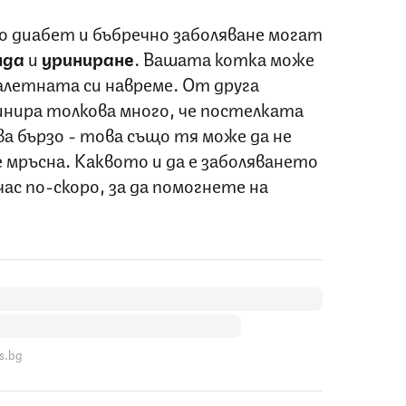
 диабет и бъбречно заболяване могат
жда
и
уриниране
. Вашата котка може
оалетната си навреме. От друга
инира толкова много, че постелката
ва бързо - това също тя може да не
е мръсна. Каквото и да е заболяването
ас по-скоро, за да помогнете на
s.bg