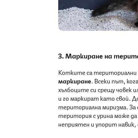
3. Маркиране на терит
Котките са териториални с
маркиране
. Всеки път, ко
хълбоците си срещу човек 
и го маркират като свой. 
териториална миризма. За 
територия с урина може да 
неприятен и упорит навик,