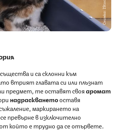
Снимка: IStock
ория
ъщества и са склонни към
гато втрият главата си или плъзнат
или предмет, те оставят своя
аромат
Дори
надраскването
оставя
съжаление, маркирането на
се превърне в изключително
 от който е трудно да се отървете.