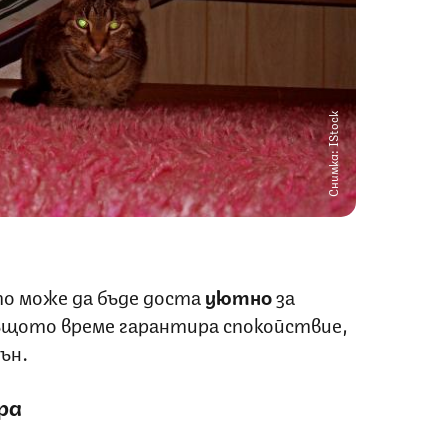
Снимка: IStock
то може да бъде доста
уютно
за
същото време гарантира спокойствие,
ън.
ра