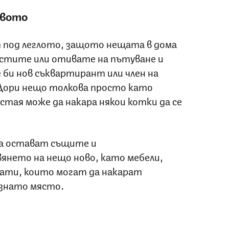
твото
 под леглото, защото нещата в дома
естите или отивате на пътуване и
 би нов съквартирант или член на
 Дори нещо толкова просто като
стая може да накара някои котки да се
а остават същите и
вянето на нещо ново, като мебели,
мати, които могат да накарат
ознато място.