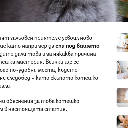
ият гальовен приятел е усвоил ново
ие като например да
спи
под вашето
чудите дали това има някаква причина
тешка мистерия. Всички ще се
ного по-удобни места, където
не следобед – като скъпото котешко
рали.
жни обяснения за това котешко
им в настоящата статия.