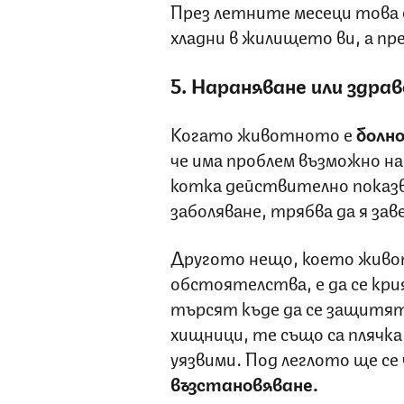
През летните месеци това 
хладни в жилището ви, а пр
5. Нараняване или здра
Когато животното е
болн
че има проблем възможно на
котка действително показв
заболяване, трябва да я за
Другото нещо, което живо
обстоятелства, е да се кр
търсят къде да се защитят
хищници, те също са плячка,
уязвими. Под леглото ще се
възстановяване.