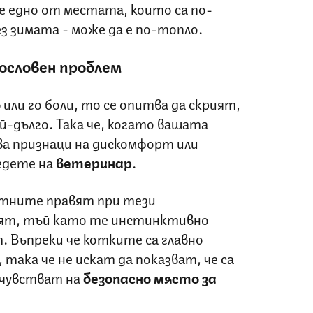
е едно от местата, които са по-
ез зимата - може да е по-топло.
вословен проблем
о
или го боли, то се опитва да скрият,
й-дълго. Така че, когато вашата
а признаци на дискомфорт или
ведете на
ветеринар
.
тните правят при тези
ият, тъй като те инстинктивно
. Въпреки че котките са главно
 така че не искат да показват, че са
 чувстват на
безопасно място за