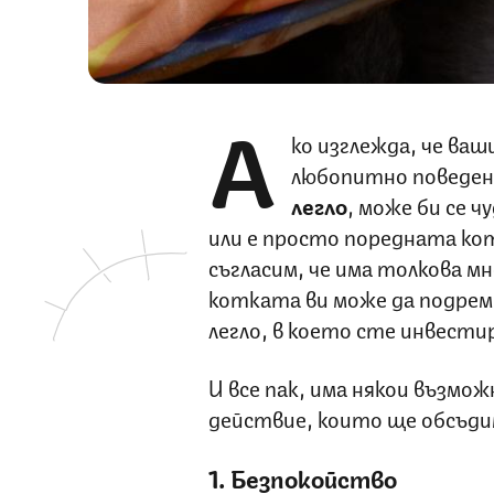
А
ко изглежда, че ваш
любопитно поведен
легло
, може би се 
или е просто поредната ко
съгласим, че има толкова м
котката ви може да подрем
легло, в което сте инвести
И все пак, има някои възмо
действие, които ще обсъд
1. Безпокойство