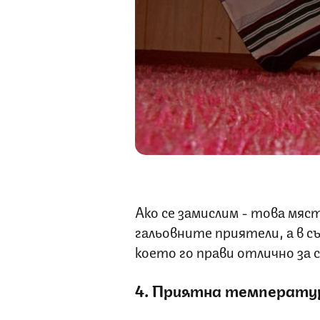
Ако се замислим - това мяс
гальовните приятели, а в 
което го прави отлично за с
4. Приятна температу