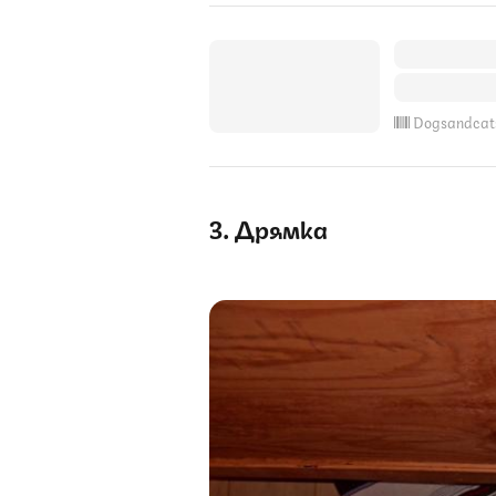
Dogsandcat
3. Дрямка