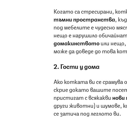
Когато са стресирани, кот
тъмни пространства
, къ
под мебелите е чудесно мяст
нещо е нарушило обичайнат
домакинството
или нещо, 
може да доведе до това ко
2. Гости у дома
Ако котката ви се срамува о
скрие докато вашите посе
пристигат с всякакви
нови
други животни) и шумове, 
се затича под леглото ви.