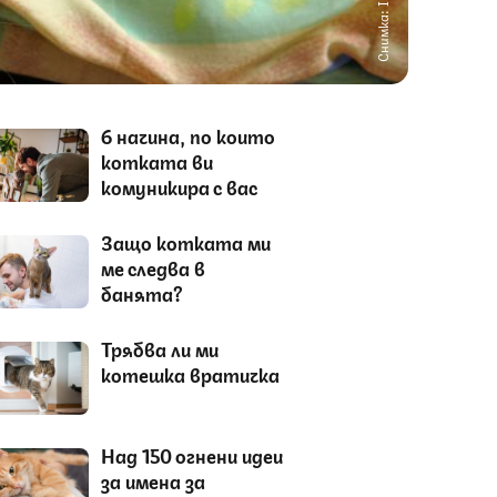
Снимка: IStock
6 начина, по които
котката ви
комуникира с вас
Защо котката ми
ме следва в
банята?
Трябва ли ми
котешка вратичка
Над 150 огнени идеи
за имена за