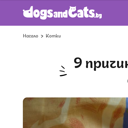
Начало
Котки
9 причини, поради които котката