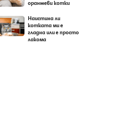
оранжеви котки
Наистина ли
котката ми е
гладна или е просто
лакома