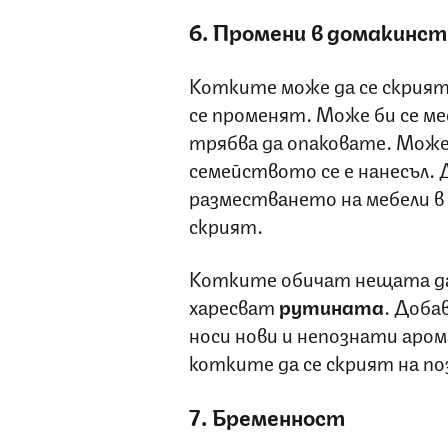
6. Промени в домакинс
Котките може да се скрият
се променят. Може би се м
трябва да опаковате. Може
семейството се е нанесъл.
разместването на мебели в 
скрият.
Котките обичат нещата д
харесват
рутината
. Доба
носи нови и непознати аро
котките да се скрият на п
7. Бременност