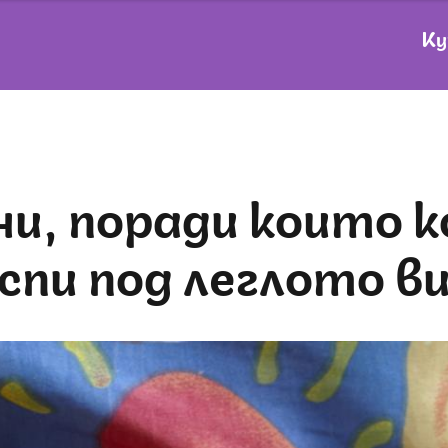
Ку
спи под леглото в