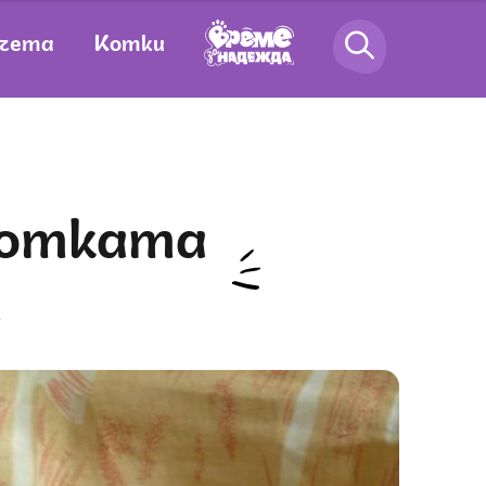
чета
Котки
и