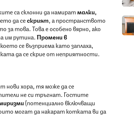
ките са склонни да намират
малки,
дето да се
скрият
, а пространството
о за това. Това е особено вярно, ако
а им рутина.
Промени в
което се възприема като заплаха,
тката да се скрие от неприятности.
т нови хора, тя може да се
тители не си тръгнат. Гостите
 миризми
(потенциално включващи
които могат да накарат котката ви да