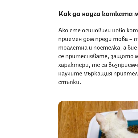
Как да науча котката м
Ако сте осиновили ново коте
приемен дом преди това – то
тоалетна и постелка, а вие 
се притеснявате, защото м
характери, те са възприем
научите мъркащия приятел д
стъпки.