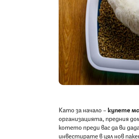
Като за начало –
купете ма
организацията, предния дом
котето преди вас да ви да
инвестирате в цял нов паке