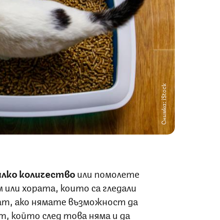
Снимка: iStock
лко количество
или помолете
 или хората, които са гледали
дат, ако нямате възможност да
т, който след това няма и да