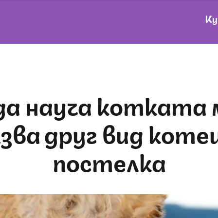
Ку
лзва друг вид коте
постелка