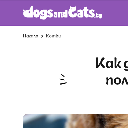
Начало
Котки
Как да науча котката ми да
по