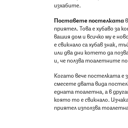
изхабите.
Поставете постелката
в
приятел. Това е хубаво за к
вашия дом и всичко му е но
е свикнало са хубав знак, т
или два дни котето да позв
и, че ползва тоалетните по 
Когато вече постелката е з
смесете двата вида постел
едната тоалетна, а в друга
която то е свикнало. Изча
приятел използва тоалетна