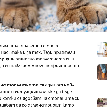
тяхната тоалетна е много
нас, така и за тях. Тези приятели
призни
относно тоалетната си и
да си навлечем много неприятности,
о на тоалетната
са едни от
най-
ите и ситуацията може да бъде
 котки се ядосват на стопаните си
решават да го демонстрират като