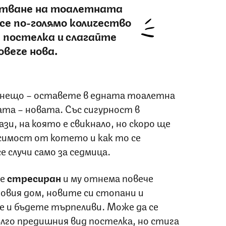
стване на тоалетната
се по-голямо количество
постелка и слагайте
овече нова.
нещо – оставете в едната тоалетна
ата – новата. Със сигурност в
зи, на която е свикнало, но скоро ще
исимост от котето и как то се
 случи само за седмица.
 е
стресиран
и му отнема повече
овия дом, новите си стопани и
е и бъдете търпеливи. Може да се
лго предишния вид постелка, но стига