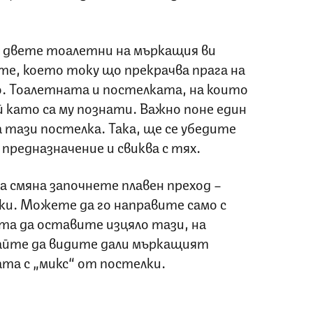
 двете тоалетни на мъркащия ви
оте, което току що прекрачва прага на
во. Тоалетната и постелката, на които
ъй като са му познати. Важно поне един
а тази постелка. Така, ще се убедите
предназначение и свиква с тях.
а смяна започнете плавен преход –
ки. Можете да го направите само с
та да оставите изцяло тази, на
кайте да видите дали мъркащият
та с „микс“ от постелки.