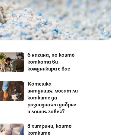
Снимка: iStock
6 начина, по които
котката ви
комуникира с вас
Котешка
интуиция: могат ли
котките да
разпознаят добрия
и лошия човек?
8 хитрини, които
котките