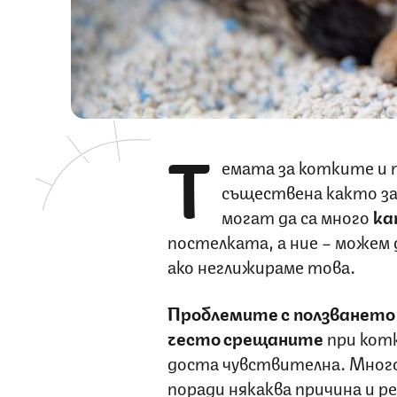
Т
емата за котките и 
съществена както за 
могат да са много
ка
постелката, а ние – можем 
ако неглижираме това.
Проблемите с ползванет
често срещаните
при котк
доста чувствителна. Много
поради някаква причина и 