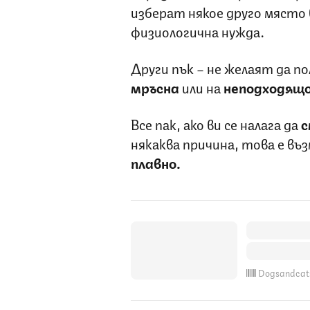
изберат някое друго място
физиологична нужда.
Други пък – не желаят да п
мръсна
или на
неподходящо
Все пак, ако ви се налага да
с
някаква причина, това е въ
плавно.
Dogsandcat