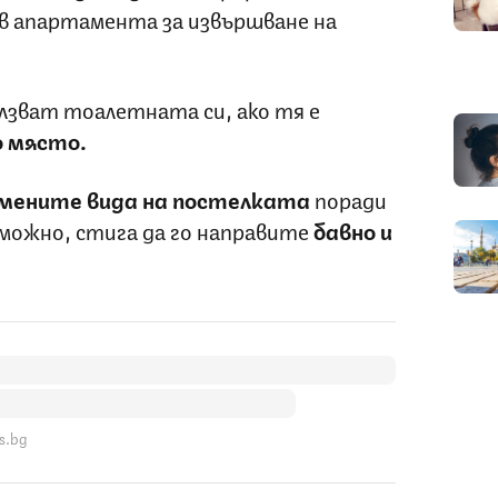
 в апартамента за извършване на
олзват тоалетната си, ако тя е
 място.
мените вида на постелката
поради
зможно, стига да го направите
бавно и
s.bg