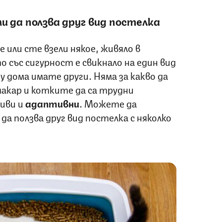
и да ползва друг вид постелка
 или сте взели някое, живяло в
 със сигурност е свикнало на един вид
у дома имате други. Няма за какво да
акар и котките да са трудни
чиви и
адаптивни
. Можете да
а ползва друг вид постелка с няколко