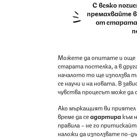
С всяко почи
премахвайте в
от старата 
п
Можете да опитате и още 
старата постелка, а в друг
началото то ще използва та
се научи и на новата. В зав
чувства процесът може да се
Ако мъркащият ви приятел
време да се
адартира
към н
правила – не го притискайт
наложи да използвате по-дъ