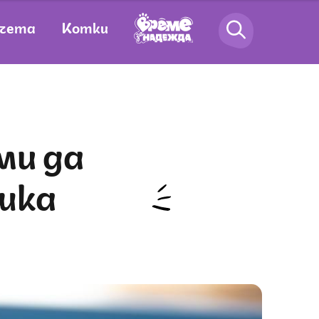
чета
Котки
шка