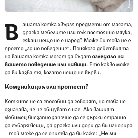
В
ашата котка хвърля предмети от масата,
драска мебелите или пък постоянно мяука,
сякаш нещо не е наред? Може би това не е
просто „лошо поведение“. Понякога действията
на вашата котка могат да бъдат
огледало на
вашето поведение или навици
. Ето какво може
да ви казва тя, когато нещо не върви.
Комуникация или протест?
Котките не са способни да говорят, но това не
означава, че не общуват с нас. Ако вашият
любимец внезапно започне да се държи странно –
да събаря вещи, да драска или дори да ви игнорира
– той може да се опитва да ви каже:
„Не ми