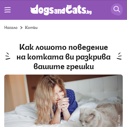
Начало
Котки
Как лошото поведение
на котката ви разкрива
вашите грешки
Снимка: iStock