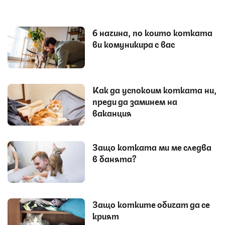
6 начина, по които котката
ви комуникира с вас
Как да успокоим котката ни,
преди да заминем на
ваканция
Защо котката ми ме следва
в банята?
Защо котките обичат да се
крият