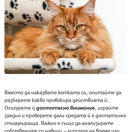
Снимка: iStock
Вместо да наказвате котката си, опитайте да
разберете какво провокира действията ѝ.
Осигурете ѝ
достатъчно внимание
, играйте
заедно и проверете дали средата ѝ е достатъчно
стимулираща. Важно е също да анализирате
собствените си навици – липсата на време или