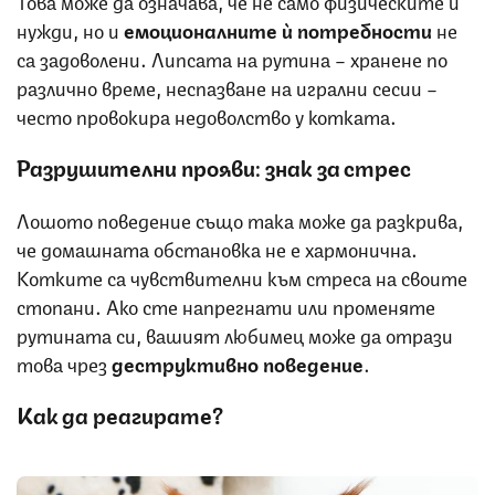
нужди, но и
емоционалните ѝ потребности
не
са задоволени. Липсата на рутина – хранене по
различно време, неспазване на игрални сесии –
често провокира недоволство у котката.
Разрушителни прояви: знак за стрес
Лошото поведение също така може да разкрива,
че домашната обстановка не е хармонична.
Котките са чувствителни към стреса на своите
стопани. Ако сте напрегнати или променяте
рутината си, вашият любимец може да отрази
това чрез
деструктивно поведение
.
Как да реагирате?