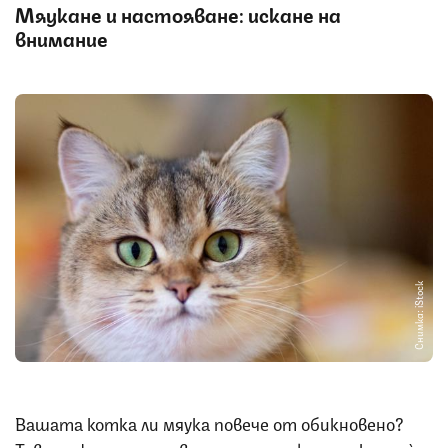
Мяукане и настояване: искане на
внимание
Снимка: iStock
Вашата котка ли мяука повече от обикновено?
Това може да означава, че не само физическите ѝ