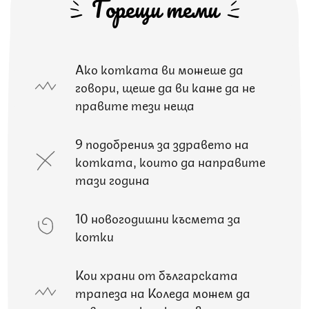
Горещи теми
Ако котката ви можеше да
говори, щеше да ви каже да не
правите тези неща
9 подобрения за здравето на
котката, които да направите
тази година
10 новогодишни късмета за
котки
Кои храни от българската
трапеза на Коледа можем да