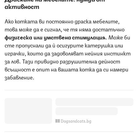
активност
Ако котката ви постоянно драска мебелите,
това може да е сигнал, че тя няма достатъчно
физическа или умствена стимулация
. Може би
сте пропуснали да ѝ осигурите катерушка или
играчки, които да задоволяват нейния инстинкт
за лов. Тази привидно разрушителна дейност
всъщност е опит на вашата котка да си намери
забавление.
Dogsandcats.bg