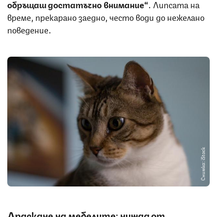
обръщаш достатъчно внимание“
. Липсата на
време, прекарано заедно, често води до нежелано
поведение.
Снимка: iStock
Драскане на мебелите: нужда от