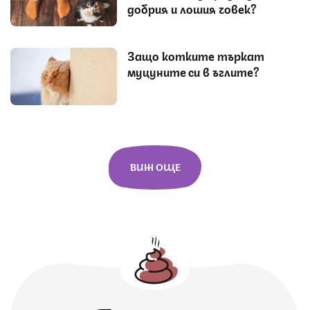
добрия и лошия човек?
Защо котките търкат
муцуните си в ъглите?
ВИЖ ОЩЕ