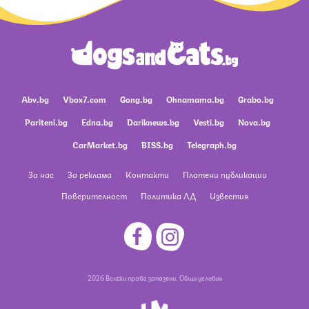
Abv.bg
Vbox7.com
Gong.bg
Ohnamama.bg
Grabo.bg
Pariteni.bg
Edna.bg
Dariknews.bg
Vesti.bg
Nova.bg
CarMarket.bg
BISS.bg
Telegraph.bg
За нас
За реклама
Контакти
Платени публикации
Поверителност
Политика ЛД
Известия
2026 Всички права запазени.
Общи условия