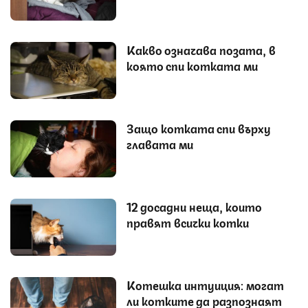
Какво означава позата, в
която спи котката ми
Защо котката спи върху
главата ми
12 досадни неща, които
правят всички котки
Котешка интуиция: могат
ли котките да разпознаят