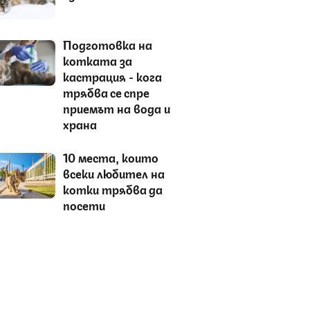
Подготовка на
котката за
кастрация - кога
трябва се спре
приемът на вода и
храна
10 места, които
всеки любител на
котки трябва да
посети