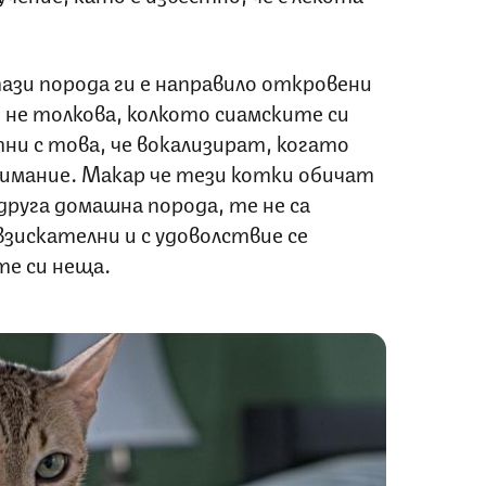
ази порода ги е направило откровени
и не толкова, колкото сиамските си
тни с това, че вокализират, когато
нимание. Макар че тези котки обичат
друга домашна порода, те не са
взискателни и с удоволствие се
те си неща.