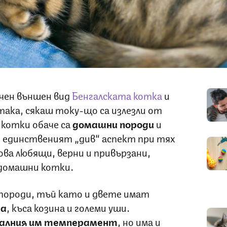
ичен външен вид
Бенгалската котка
и
ака, сякаш току-що са излезли от
 котки обаче са
домашни породи
и
 единственият „див“ аспект при тях
ова любящи, верни и привързани,
 домашни котки.
 породи, тъй като и двете имат
а
, къса козина и големи уши.
калния им темперамент
, но има и