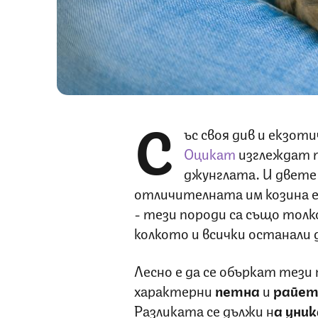
С
ъс своя див и екзот
Оцикат
изглеждат т
джунглата. И двете
отличителната им козина е
- тези породи са също толк
колкото и всички останали
Лесно е да се объркат тези
характерни
петна
и
райет
Разликата се дължи н
а уни