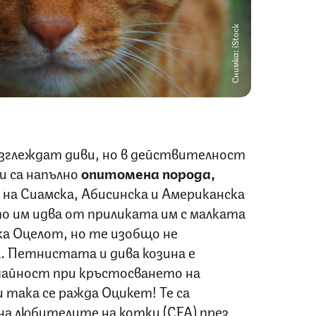
Снимка: iStock
зглеждат диви, но в действителност
и са напълно
опитомена порода,
 на Сиамска, Абисинска и Американска
о им идва от приликата им с малката
а Оцелот, но те изобщо не
 Петнистата и дива козина е
чайност при кръстосването на
 така се ражда Оцикет! Те са
а любителите на котки (CFA) през