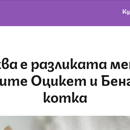
Ку
ите Оцикет и Бен
котка