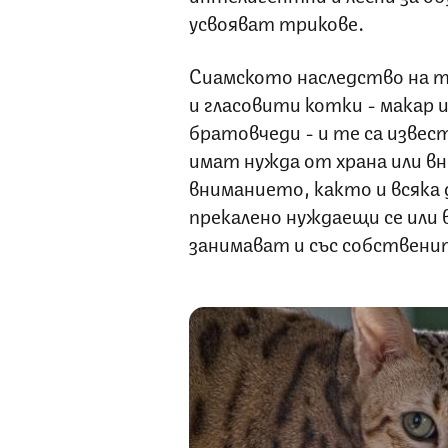
усвояват трикове.
Сиамското наследство на т
и гласовити котки - макар 
братовчеди - и те са извес
имат нужда от храна или в
вниманието, както и всяка 
прекалено нуждаещи се или 
занимават и със собствени