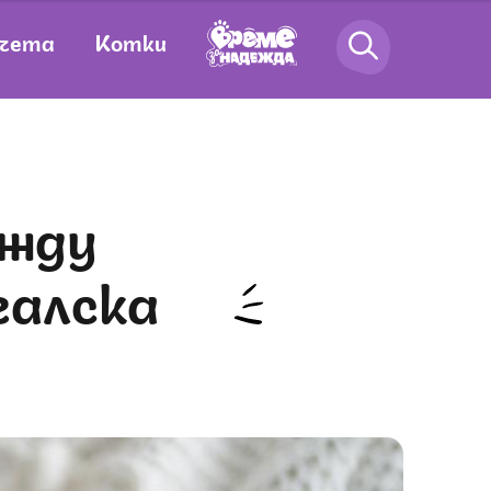
чета
Котки
галска