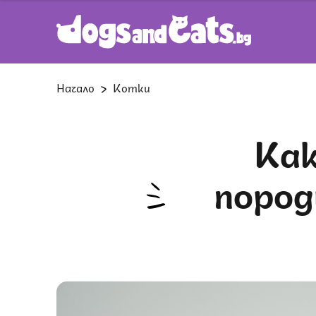
Начало
Котки
Каква е разликата между
пород