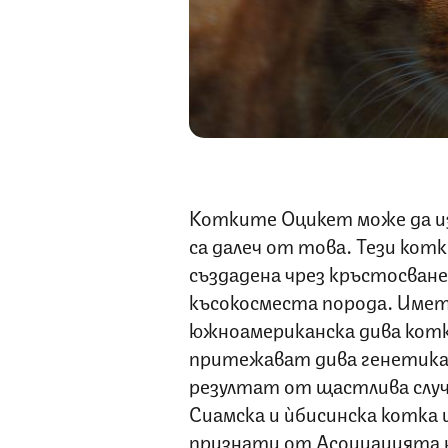
Котките Оцикет може да и
са далеч от това. Тези котк
създадена чрез кръстосване
късокосместа порода. Имет
южноамериканска дива котк
притежават дива генетика.
резултат от щастлива слу
Сиамска и ѝбисинска котка и
признати от Асоциацията н