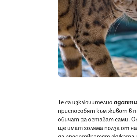
Те са изключително
адапти
приспособят към живот в п
обичат да остават сами. О
ще имат голяма полза от нал
да предотвратят скуката 