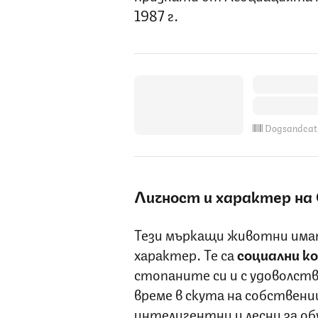
1987 г.
Dogsandcat
Личност и характер на
Тези мъркащи животни имат
характер. Те са
социални к
стопаните си и с удоволст
време в скута на собствени
интелигентни и лесни за обу