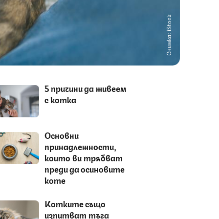
Снимка: iStock
5 причини да живеем
с котка
Основни
принадлежности,
които ви трябват
преди да осиновите
коте
Котките също
изпитват тъга