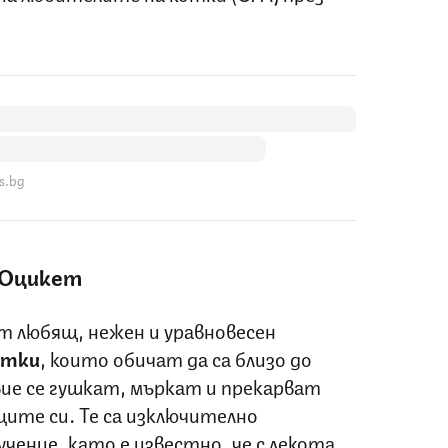
s.bg
 Оцикет
 любящ, нежен и уравновесен
отки
, които обичат да са близо до
вие се гушкат, мъркат и прекарват
ците си. Те са изключително
чение, като е известно, че с лекота