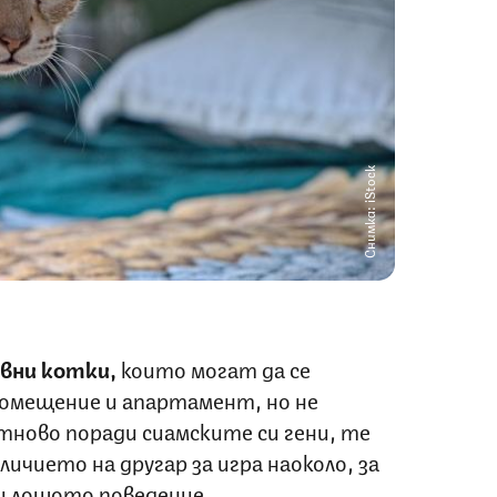
Снимка: iStock
вни котки,
които могат да се
омещение и апартамент, но не
тново поради сиамските си гени, те
ичието на другар за игра наоколо, за
и лошото поведение.