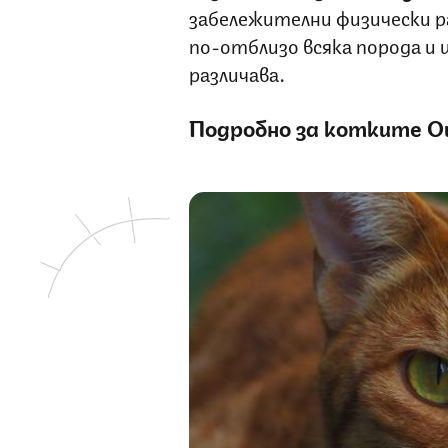
забележителни физически р
по-отблизо всяка порода и
различава.
Подробно за котките 