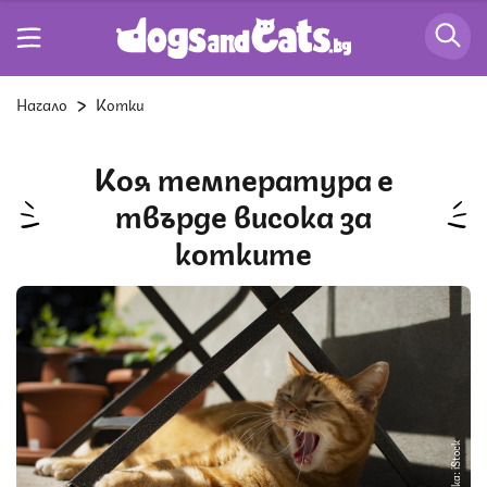
Начало
Котки
Коя температура е
твърде висока за
котките
Снимка: iStock