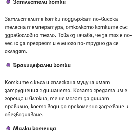
Затлъстели котки
Затлъстелите котки поддържат по-висока
телесна температура, отколкото котките със
здравословно тегло. Това означава, че за тях е по-
лесно да прегреят и е много по-трудно да се
охладят.
Брахицефални котки
Котките с къса и сплескана муцуна имат
затруднения с дишането. Когато средата им е
гореща и влажна, те не могат да дишат
правилно, което води до прекомерно задъхване и
обезводняване.
Малки котенца