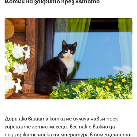
Котки на закрито през лятото
Снимка: iStock
Дори ако вашата котка не излиза навън през
горещите летни месеци, все пак е важно да
поддържате ниска температура в помещението.