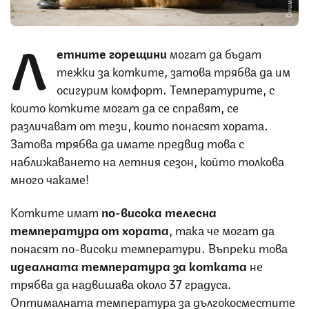
Л
етните горещини
могат да бъдат
тежки за котките, затова трябва да им
осигурим комфорт. Температурите, с
които котките могат да се справят, се
различават от тези, които понасят хората.
Затова трябва да имате предвид това с
наближаването на летния сезон, който толкова
много чакаме!
Котките имат
по-висока телесна
температура от хората
, така че могат да
понасят по-високи температури. Въпреки това
идеалната температура за котката
не
трябва да надвишава около 37 градуса.
Оптималната температура за дългокосместите