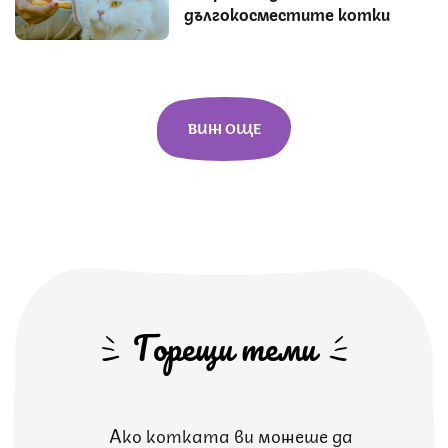
дългокосместите котки
ВИЖ ОЩЕ
Горещи теми
Ако котката ви можеше да