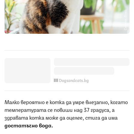
Снимка: iStock
Dogsandcats.bg
Малко вероятно е котка да умре внезапно, когато
температурата се повиши над 37 градуса, а
здравата котка може да оцелее, стига да има
достатъчно вода.