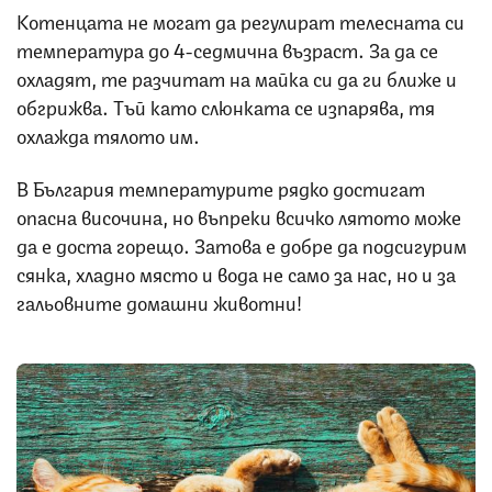
Котенцата не могат да регулират телесната си
температура до 4-седмична възраст. За да се
охладят, те разчитат на майка си да ги ближе и
обгрижва. Тъй като слюнката се изпарява, тя
охлажда тялото им.
В България температурите рядко достигат
опасна височина, но въпреки всичко лятото може
да е доста горещо. Затова е добре да подсигурим
сянка, хладно място и вода не само за нас, но и за
гальовните домашни животни!