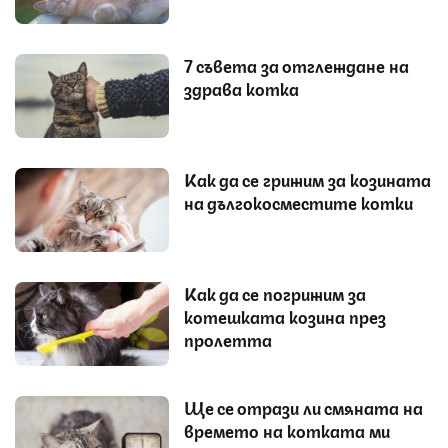
7 съвета за отглеждане на
здрава котка
Как да се грижим за козината
на дългокосместите котки
Как да се погрижим за
котешката козина през
пролетта
Ще се отрази ли смяната на
времето на котката ми