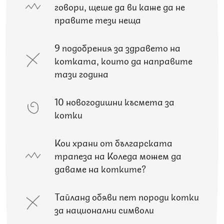
говори, щеше да ви каже да не
правите тези неща
9 подобрения за здравето на
котката, които да направите
тази година
10 новогодишни късмета за
котки
Кои храни от българската
трапеза на Коледа можем да
даваме на котките?
Тайланд обяви пет породи котки
за национални символи