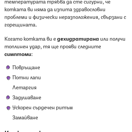
температурата трябва да сте сигурни, че
котката ви няма да изпита здравословни
проблеми и физически неразположения, свързани с
горещината.
Когато котката ви е
дехидратирана
или получи
топлинен удар, тя ще прояви следните
симптоми
:
Повръщане
Потни лапи
Летаргия
Задушаване
Ускорен сърдечен ритъм
Замайване