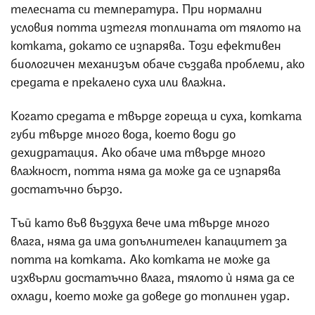
телесната си температура. При нормални
условия потта изтегля топлината от тялото на
котката, докато се изпарява. Този ефективен
биологичен механизъм обаче създава проблеми, ако
средата е прекалено суха или влажна.
Когато средата е твърде гореща и суха, котката
губи твърде много вода, което води до
дехидратация. Ако обаче има твърде много
влажност, потта няма да може да се изпарява
достатъчно бързо.
Тъй като във въздуха вече има твърде много
влага, няма да има допълнителен капацитет за
потта на котката. Ако котката не може да
изхвърли достатъчно влага, тялото ѝ няма да се
охлади, което може да доведе до топлинен удар.