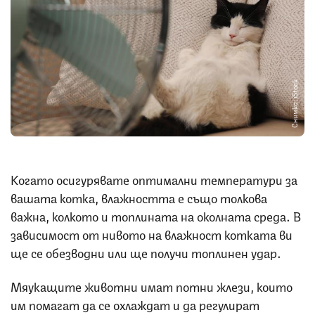
Снимка: iStock
Когато осигурявате оптимални температури за
вашата котка, влажността е също толкова
важна, колкото и топлината на околната среда. В
зависимост от нивото на влажност котката ви
ще се обезводни или ще получи топлинен удар.
Мяукащите животни имат потни жлези, които
им помагат да се охлаждат и да регулират