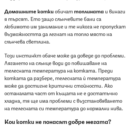
Домашните котки
обичат
топлината
и винаги
я търсят. Ето защо слънчевите бани са
любимото им занимание и те никога не пропускат
възможността да легнат на топло място на
слънчева светлина.
Този инстинкт обаче може да доведе до проблеми.
Лягането на слънце води до повишаване на
телесната температура на котката. Преди
котката да разбере, телесната ѝ температура
може да достигне критични стойности. Ако
останалата част от къщата не е достатъчно
хладна, тя ще има проблеми с възстановяването
на телесната си температура до нормални нива.
Кои котки не понасят добре жегата?