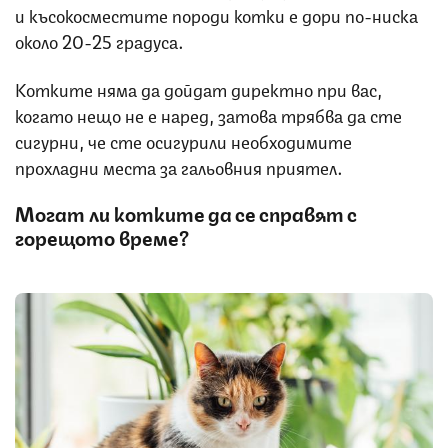
и късокосместите породи котки е дори по-ниска
около 20-25 градуса.
Котките няма да дойдат директно при вас,
когато нещо не е наред, затова трябва да сте
сигурни, че сте осигурили необходимите
прохладни места за гальовния приятел.
Могат ли котките да се справят с
горещото време?