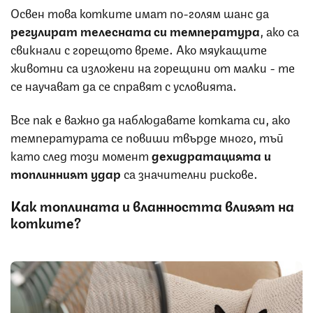
Освен това котките имат по-голям шанс да
регулират телесната си температура
, ако са
свикнали с горещото време. Ако мяукащите
животни са изложени на горещини от малки - те
се научават да се справят с условията.
Все пак е важно да наблюдавате котката си, ако
температурата се повиши твърде много, тъй
като след този момент
дехидратацията и
топлинният удар
са значителни рискове.
Как топлината и влажността влияят на
котките?