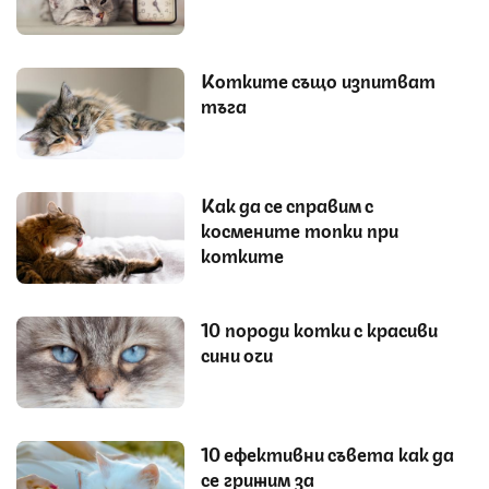
Котките също изпитват
тъга
Как да се справим с
космените топки при
котките
10 породи котки с красиви
сини очи
10 ефективни съвета как да
се грижим за