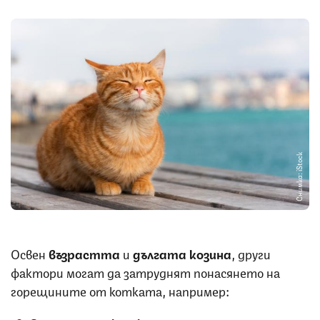
Снимка: iStock
Освен
възрастта
и
дългата козина
, други
фактори могат да затруднят понасянето на
горещините от котката, например: