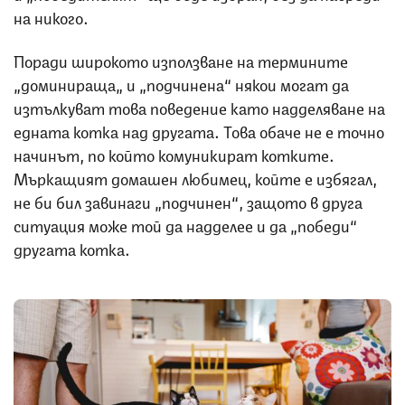
на никого.
Поради широкото използване на термините
„доминираща„ и „подчинена“ някои могат да
изтълкуват това поведение като надделяване на
едната котка над другата. Това обаче не е точно
начинът, по който комуникират котките.
Мъркащият домашен любимец, койте е избягал,
не би бил завинаги „подчинен“, защото в друга
ситуация може той да надделее и да „победи“
другата котка.