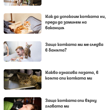
Как да успокоим котката ни,
преди да заминем на
ваканция
Защо котката ми ме следва
в банята?
Какво означава позата, в
която спи котката ми
Защо котката спи върху
главата ми