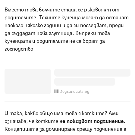
Вместо това вълчите стада се ръководят от
родителите. Техните кученца могат да останат
наоколо няколко години и да ги последват, преди
да създадат нова глутница. Въпреки това
кученцата и родителите не се борят за
господство.
Dogsandcats.bg
И така, какво общо има това с котките? Ами
означава, че котките
не показват подчинение.
Концепцията за доминиране срещу подчинение е