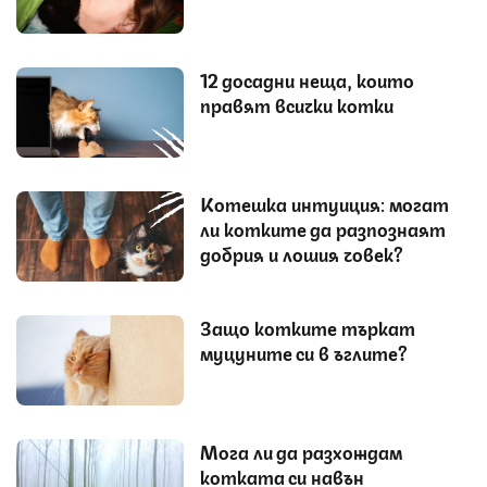
12 досадни неща, които
правят всички котки
Котешка интуиция: могат
ли котките да разпознаят
добрия и лошия човек?
Защо котките търкат
муцуните си в ъглите?
Мога ли да разхождам
котката си навън