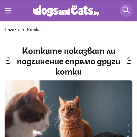
Начало
Котки
Котките показват ли
подчинение спрямо други
котки
Снимка: iStock