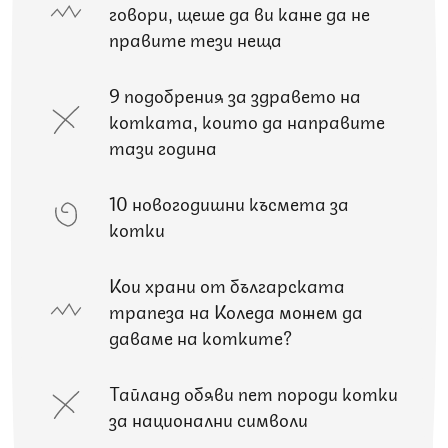
говори, щеше да ви каже да не
правите тези неща
9 подобрения за здравето на
котката, които да направите
тази година
10 новогодишни късмета за
котки
Кои храни от българската
трапеза на Коледа можем да
даваме на котките?
Тайланд обяви пет породи котки
за национални символи