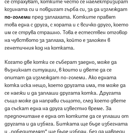
се страхуват, котките често се наелектризират
козината си и повдигат гърба си, за да изглеждат
по-големи
пред заплахата. Котките правят
това една с друга, с хората и с всичко друго, което
им се струва страшно. Това е естествен отговор
на чувството за заплаха, който е заложен в
генетичния код на котката.
Когато две котки се съберат заедно, може да
възникнат ситуации, в които и двете да се
опитат да изглеждат по-големи. Ако едната
котка иска нещо, което другата има, тя може да
се наежи и да заплаши другата котка. Другата
също може да направи същото, след което двете
да съскат една на друга известно време. За
предпочитане е една от котките да се уплаши от
другата и да избяга. Битката ще бъде избегната
и „победителят“ ще бъде избран, без да навреди