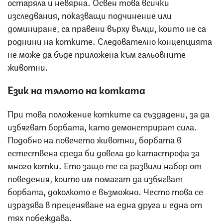
остаряла и невярна. Освен това всички
изследвания, показващи подчинение или
доминиране, са правени върху вълци, които не са
роднини на котките. Следователно концепцията
не може да бъде приложена към гальовните
животни.
Език на тялото на котката
При това положение котките са създадени, за да
избягват борбата, като демонстрират сила.
Подобно на повечето животни, борбата в
естествена среда би довела до катастрофа за
много котки. Ето защо те са развили набор от
поведения, които им помагат да избягват
борбата, доколкото е възможно. Често това се
изразява в преценяване на една друга и една от
тях побеждава.