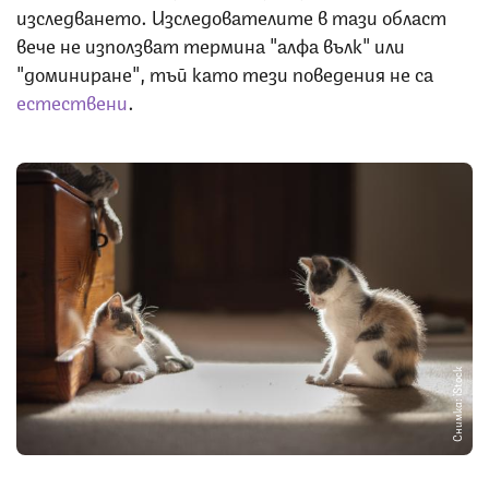
изследването. Изследователите в тази област
вече не използват термина "алфа вълк" или
"доминиране", тъй като тези поведения не са
естествени
.
Снимка: iStock