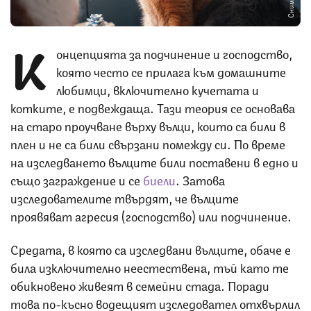
К
онцепцията за подчинение и господство,
която често се прилага към домашните
любимци, включително кучетата и
котките, е подвеждаща. Тази теория се основава
на старо проучване върху вълци, които са били в
плен и не са били свързани помежду си. По време
на изследването вълците били поставени в едно и
също заграждение и се
биели
. Затова
изследователите твърдят, че вълците
проявяват агресия (господство) или подчинение.
Средата, в която са изследвани вълците, обаче е
била изключително неестествена, тъй като те
обикновено живеят в семейни стада. Поради
това по-късно водещият изследовател отхвърлил