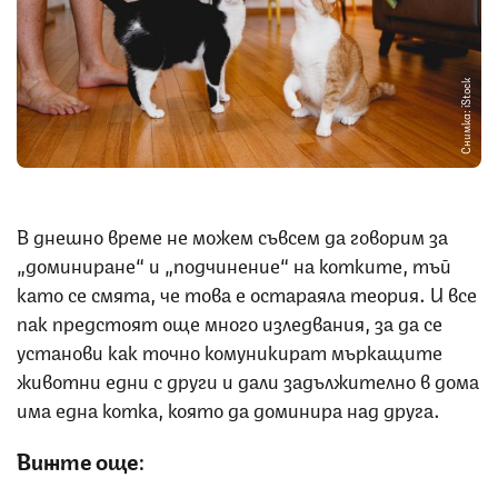
Снимка: iStock
В днешно време не можем съвсем да говорим за
„доминиране“ и „подчинение“ на котките, тъй
като се смята, че това е остараяла теория. И все
пак предстоят още много изледвания, за да се
установи как точно комуникират мъркащите
животни едни с други и дали задължително в дома
има една котка, която да доминира над друга.
Вижте още: