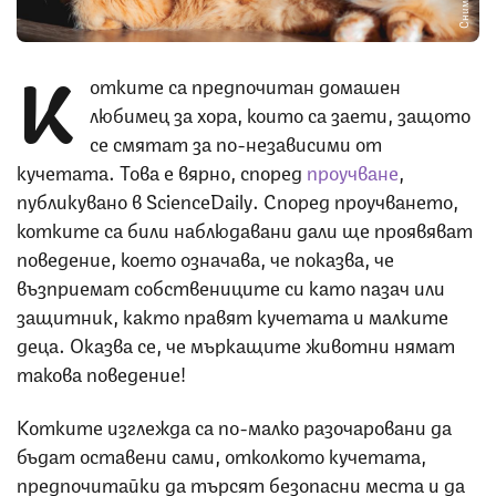
К
отките са предпочитан домашен
любимец за хора, които са заети, защото
се смятат за по-независими от
кучетата. Това е вярно, според
проучване
,
публикувано в ScienceDaily. Според проучването,
котките са били наблюдавани дали ще проявяват
поведение, което означава, че показва, че
възприемат собствениците си като пазач или
защитник, както правят кучетата и малките
деца. Оказва се, че мъркащите животни нямат
такова поведение!
Котките изглежда са по-малко разочаровани да
бъдат оставени сами, отколкото кучетата,
предпочитайки да търсят безопасни места и да