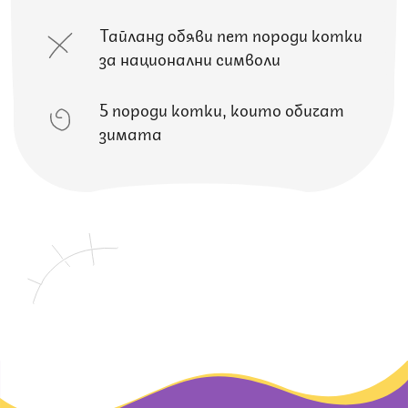
Тайланд обяви пет породи котки
за национални символи
5 породи котки, които обичат
зимата