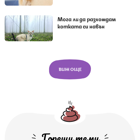
Мога ли да разхождам
котката си навън
ВИЖ ОЩЕ
Горещи теми