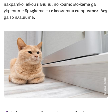
накратко някои начини, по които можете да
укрепите връзката си с косматия си приятел, без
да го плашите.
Снимка: iStock
Нека те направят първия ход. Котките са