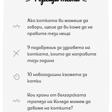
Ако котката ви можеше да
говори, щеше да ви каже да не
правите тези неща
9 подобрения за здравето на
котката, които да направите
тази година
10 новогодишни късмета за
котки
Кои храни от българската
трапеза на Коледа можем да
даваме на котките?