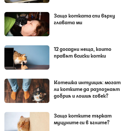
Защо котката спи върху
главата ми
12 досадни неща, които
правят всички котки
Котешка интуиция: могат
ли котките да разпознаят
добрия и лошия човек?
Защо котките търкат
муцуните си в ъглите?