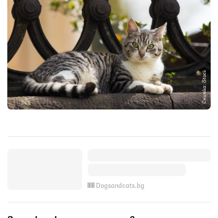
Снимка: iStock
Dogsandcats.bg