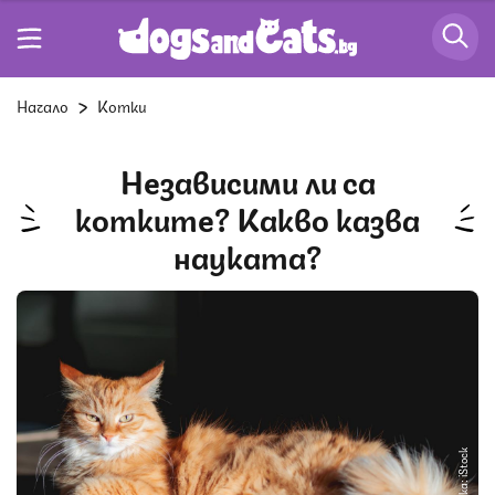
Начало
Котки
Независими ли са
котките? Какво казва
науката?
Снимка: iStock