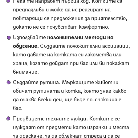
предпазливи и може да не реагират на
повтарящи се предложения за приятелство,
докато не се почувстват комфортно.
Използвайте
положителни методи на
обучение.
Създайте положителни асоциации,
като давате на котката си лакомства или
храна, когато дойдат при вас или ви покажат
внимание.
Създайте рутина. Мъркащите животни
обичат рутината и котка, която знае какво
да очаква всеки ден, ще бъде по-спокойна с
вас.
Предвидете техните нужди. Котките се
нуждаят от предмети като играчки и места
за драскане, за да облекчат стреса и да се