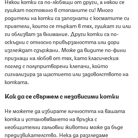
Някои котки са по-любящи от други, а някои се
гушкат постоянно в стопаните си! Много
родители на котки са запознати с косматите си
приятели, които се търкат в тях, гушкат ги или
ги облизват за внимание. Други котки са по-
оскъдни с относно привързаността или дори
изглеждат сдържани. Може да видите по-фини
признаци на любов от тях, като класическия
поглед с полупритворени клепачи, който
сигнализира за щастието или задоволството на
котката.
Как да се свържем с независими котки
Не можете да избирате личността на вашата
котка и установяването на връзка с
необщителни гальовни животни може да бъде
предизвикателство. Нека да разгледаме