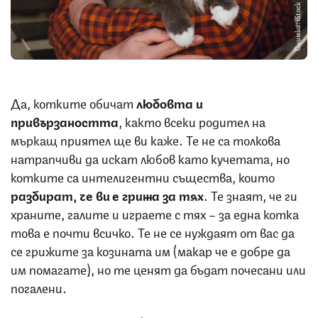
Снимка: iStock
Да, котките обичат
любовта и
привързаността
, както всеки родител на
мъркащ приятел ще ви каже. Те не са толкова
натрапчиви да искат любов като кучетата, но
котките са интелигентни същества, които
разбират, че ви е грижа за тях
. Те знаят, че ги
храните, галите и играете с тях – за една котка
това е почти всичко. Те не се нуждаят от вас да
се грижите за козината им (макар че е добре да
им помагате), но те ценят да бъдат почесани или
погалени.