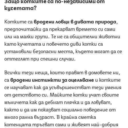
Защо котките са по-независими от
кучетата?
Котките са
вродени ловци в дивата природа
,
предпочитайки да прекарват времето си сами
или на малки групи. Те не са общителни животни
като кучетата и повечето диви котки са
установили безопасни места, където могат да се
оттеглят при спешни случаи.
Всички тези неща, които правят в домовете ни,
са
вродени инстинкти за оцеляване
и котките
се научават как да усъвършенстват тези умения
от детството си. Майките котки учат своите
мъничета как да дебнат плячка и да ловуват,
както и да им показват социално поведение от
много ранна възраст. В крайна сметка
котенцата тръгват сами и живеят най-добрия