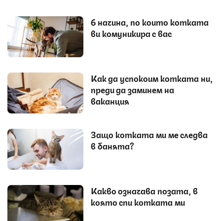
6 начина, по които котката
ви комуникира с вас
Как да успокоим котката ни,
преди да заминем на
ваканция
Защо котката ми ме следва
в банята?
Какво означава позата, в
която спи котката ми