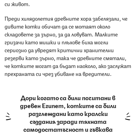
си живот.
Преди хилядолетия древните хора забелязали, че
дивите котки обичат да се мотаят около
складовете за зърно, за да ловуват. Малките
гризачи като мишки и плъхове биха могли
сериозно да увредят критични хранителни
резерви като зърно, така че древните смятали,
че котките могат да бъдат наоколо, ако заслужат
прехраната си чрез убиване на вредители.
Дори когато са били почитани в
древен Египет, котките са били
разглеждани като кралски
създания заради тяхната
самодостатъчност и гъвкава