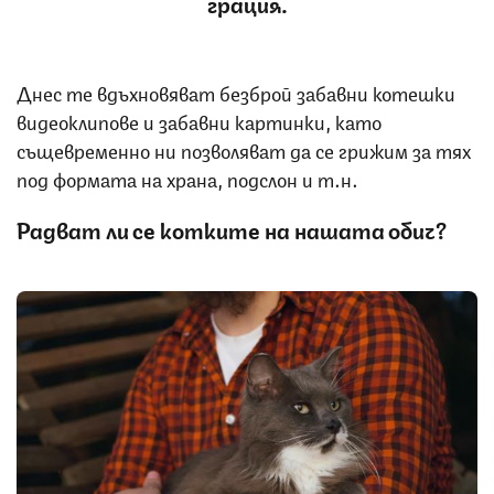
грация.
Днес те вдъхновяват безброй забавни котешки
видеоклипове и забавни картинки, като
същевременно ни позволяват да се грижим за тях
под формата на храна, подслон и т.н.
Радват ли се котките на нашата обич?