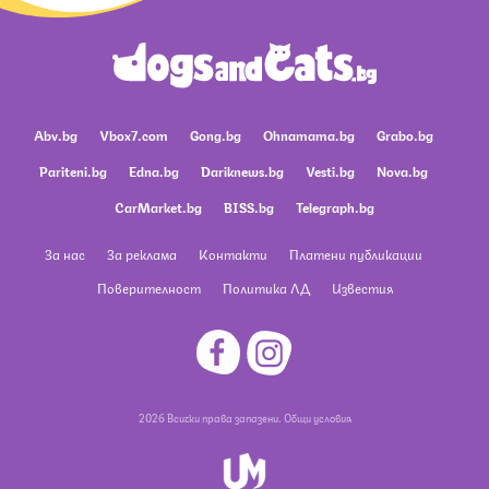
Abv.bg
Vbox7.com
Gong.bg
Ohnamama.bg
Grabo.bg
Pariteni.bg
Edna.bg
Dariknews.bg
Vesti.bg
Nova.bg
CarMarket.bg
BISS.bg
Telegraph.bg
За нас
За реклама
Контакти
Платени публикации
Поверителност
Политика ЛД
Известия
2026 Всички права запазени.
Общи условия