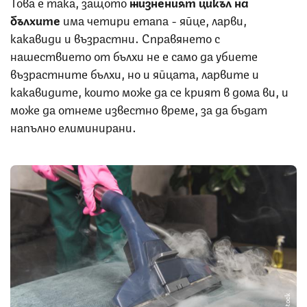
Това е така, защото
жизненият цикъл на
бълхите
има четири етапа - яйце, ларви,
какавиди и възрастни. Справянето с
нашествието от бълхи не е само да убиете
възрастните бълхи, но и яйцата, ларвите и
какавидите, които може да се крият в дома ви, и
може да отнеме известно време, за да бъдат
напълно елиминирани.