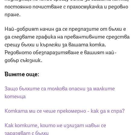
постоянно почистване с прахосмукачка и редовно
пране.
Най-добрият начин да се предпазите от бълхи е
да следвате графика на превантивните средства
срещу бълхи и кърлежи за вашата котка.
Редовното обезпаразитяване е вашият най-
добър съюзник.
Вижте още:
Защо бълхите са толкова опасни за малките
котенца
Котката ми се чеше прекомерно - как да я спра?
Как котките, които не излизат навън се
заразяват с бълхи