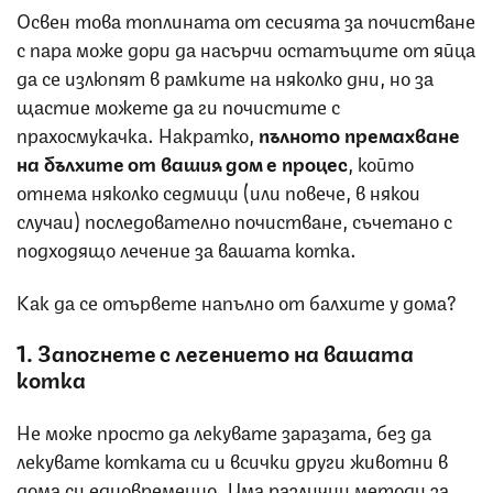
Освен това топлината от сесията за почистване
с пара може дори да насърчи остатъците от яйца
да се излюпят в рамките на няколко дни, но за
щастие можете да ги почистите с
прахосмукачка. Накратко,
пълното премахване
на бълхите от вашия дом е процес
, който
отнема няколко седмици (или повече, в някои
случаи) последователно почистване, съчетано с
подходящо лечение за вашата котка.
Как да се отървете напълно от балхите у дома?
1. Започнете с лечението на вашата
котка
Не може просто да лекувате заразата, без да
лекувате котката си и всички други животни в
дома си едновременно. Има различни методи за