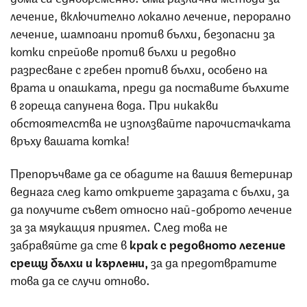
лечение, включително локално лечение, перорално
лечение, шампоани против бълхи, безопасни за
котки спрейове против бълхи и редовно
разресване с гребен против бълхи, особено на
врата и опашката, преди да поставите бълхите
в гореща сапунена вода. При никакви
обстоятелства не използвайте парочистачката
връху вашата котка!
Препоръчваме да се обадите на вашия ветеринар
веднага след като откриете заразата с бълхи, за
да получите съвет относно най-доброто лечение
за за мяукащия приятел. След това не
забравяйте да сте в
крак с редовното лечение
срещу бълхи и кърлежи,
за да предотвратите
това да се случи отново.