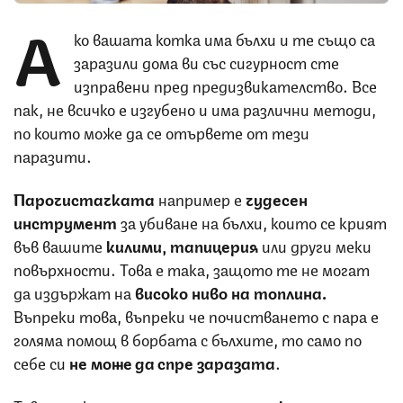
А
ко вашата котка има бълхи и те също са
заразили дома ви със сигурност сте
изправени пред предизвикателство. Все
пак, не всичко е изгубено и има различни методи,
по които може да се отървете от тези
паразити.
Парочистачката
например
е
чудесен
инструмент
за убиване на бълхи, които се крият
във вашите
килими, тапицерия
или други меки
повърхности. Това е така, защото те не могат
да издържат на
високо ниво на топлина.
Въпреки това, въпреки че почистването с пара е
голяма помощ в борбата с бълхите, то само по
себе си
не може да спре заразата
.