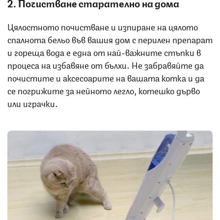
2. Почистване старателно на дома
Цялостното почистване и изпиране на цялото
спалнота бельо във вашия дом с перилен препарат
и гореща вода е една от най-важните стъпки в
процеса на избавяне от бълхи. Не забравяйте да
почистите и аксесоарите на вашата котка и да
се погрижите за нейното легло, котешко дърво
или играчки.