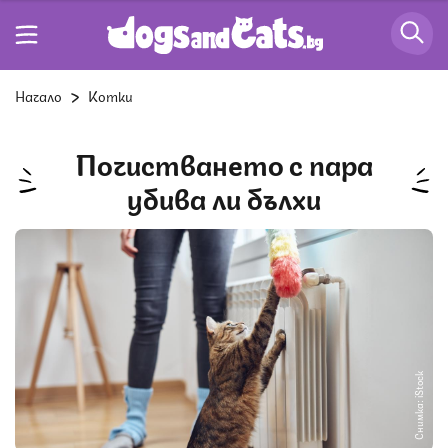
Начало
Котки
Почистването с пара
убива ли бълхи
Снимка: iStock