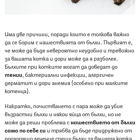
Снимка: iStock
Има две причини, поради които е толкова важно
да се борим с нашествията от бълхи. Първият е,
че може да бъде невероятно неудобно и тревожно
за вашата котка и дори може да я разболее.
Бълхите при котките могат да доведат до
тении
, бактериални инфекции, алергичен
дерматит и дори анемия (особено при малките
котенца).
Накратко, почистването с пара може да убие
възрастни бълхи и някои яйца от бълхи, но не
може да реши проблема с
нашествието от бълхи
само по себе си
и трябва да бъде придружено от
подходящо лечение срещу бълхи за вашата котка,