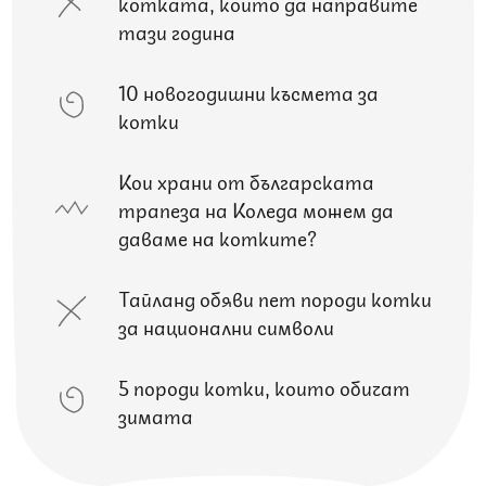
котката, които да направите
тази година
10 новогодишни късмета за
котки
Кои храни от българската
трапеза на Коледа можем да
даваме на котките?
Тайланд обяви пет породи котки
за национални символи
5 породи котки, които обичат
зимата