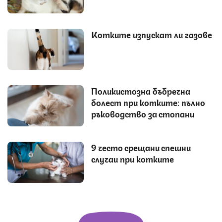
Котките изпускат ли газове
Поликистозна бъбречна
болест при котките: пълно
ръководство за стопани
9 често срещани спешни
случаи при котките