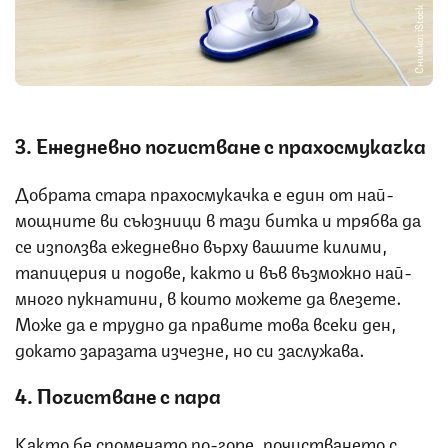
Снимка: iStock
3. Ежедневно почистване с прахосмукачка
Добрата стара прахосмукачка е един от най-
мощните ви съюзници в тази битка и трябва да
се използва ежедневно върху вашите килими,
тапицерия и подове, както и във възможно най-
много пукнатини, в които можете да влезете.
Може да е трудно да правите това всеки ден,
докато заразата изчезне, но си заслужава.
4. Почистване с пара
Както бе споменато по-горе, почистването с