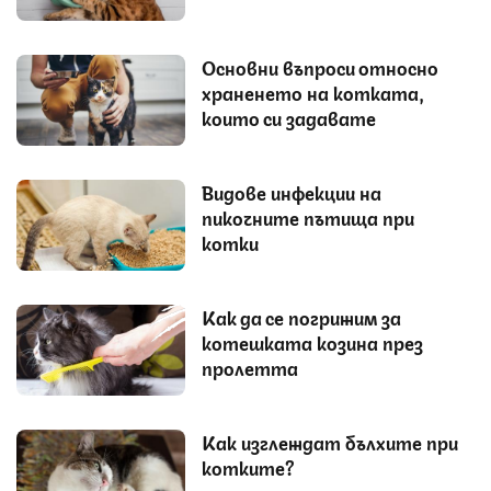
Основни въпроси относно
храненето на котката,
които си задавате
Видове инфекции на
пикочните пътища при
котки
Как да се погрижим за
котешката козина през
пролетта
Как изглеждат бълхите при
котките?