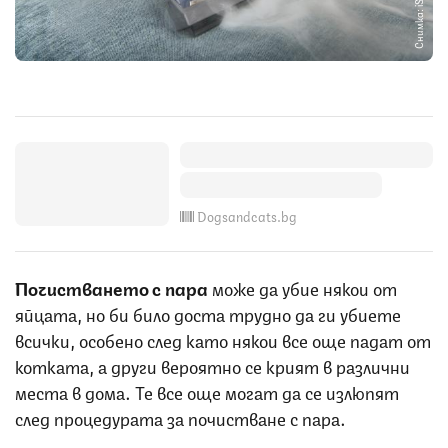
Снимка: iStock
Dogsandcats.bg
Почистването с пара
може да убие някои от
яйцата, но би било доста трудно да ги убиете
всички, особено след като някои все още падат от
котката, а други вероятно се крият в различни
места в дома. Те все още могат да се излюпят
след процедурата за почистване с пара.