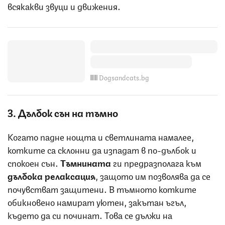
всякакви звуци и движения.
Dogsandcats.bg
3. Дълбок сън на тъмно
Когато падне нощта и светлината намалее,
котките са склонни да изпадат в по-дълбок и
спокоен сън.
Тъмнината
ги предразполага към
дълбока релаксация
, защото им позволява да се
почувстват защитени. В тъмното котките
обикновено намират уютен, закътан ъгъл,
където да си починат. Това се дължи на