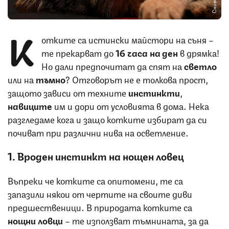
К
отките са истински майстори на съня –
те прекарват до
16 часа на ден
в дрямка!
Но дали предпочитат да спят на
светло
или на
тъмно
? Отговорът не е толкова прост,
защото зависи от техните
инстинкти
,
навиците
им и дори от условията в дома. Нека
разгледаме кога и защо котките избират да си
почиват при различни нива на осветление.
1. Вроден инстинкт на нощен ловец
Въпреки че котките са опитомени, те са
запазили някои от чертите на своите диви
предшественици. В природата котките са
нощни ловци
– те използват тъмнината, за да