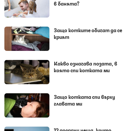
в банята?
Защо котките обичат да се
крият
Какво означава позата, в
която спи котката ми
Защо котката спи върху
главата ми
12 досадни неща, които