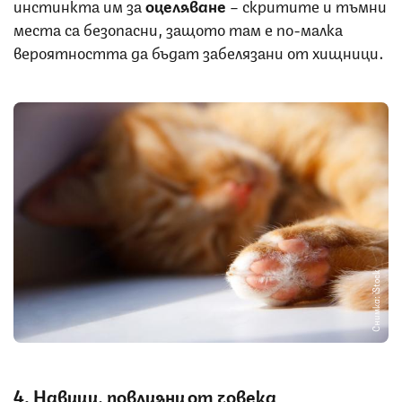
инстинкта им за
оцеляване
– скритите и тъмни
места са безопасни, защото там е по-малка
вероятността да бъдат забелязани от хищници.
Снимка: iStock
4. Навици, повлияни от човека