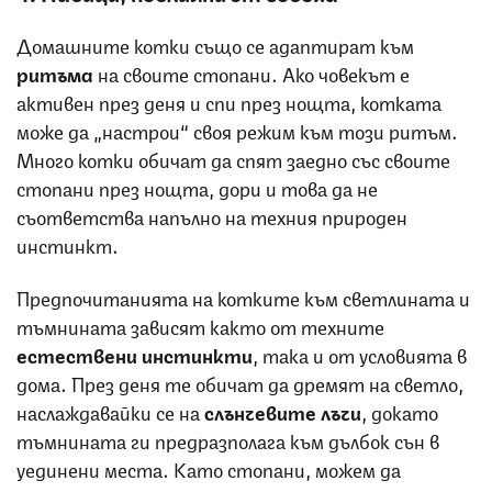
Домашните котки също се адаптират към
ритъма
на своите стопани. Ако човекът е
активен през деня и спи през нощта, котката
може да „настрои“ своя режим към този ритъм.
Много котки обичат да спят заедно със своите
стопани през нощта, дори и това да не
съответства напълно на техния природен
инстинкт.
Предпочитанията на котките към светлината и
тъмнината зависят както от техните
естествени инстинкти
, така и от условията в
дома. През деня те обичат да дремят на светло,
наслаждавайки се на
слънчевите лъчи
, докато
тъмнината ги предразполага към дълбок сън в
уединени места. Като стопани, можем да