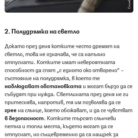
2. Полудрямка на светло
Докато през деня котките често дремят на
светло, това не означава, че са напълно
отпуснати. Котките имат невероятната
способност да спят „с едното око отворено“ –
състояние на полудрямка, в което те
наблюдават обстановката
и могат бързо да се
събудят при нужда. Светлината през деня не ги
притеснява, напротив, тя им позволява да се
грее
на слънце, което обожават, и да се чувстват
в безопасност
. Котките търсят слънчеви
петна и топли места, където могат да се
отпуснат, но същевременно да са нащрек за