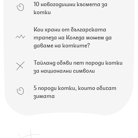
10 новогодишни късмета за
котки
Кои храни от българската
трапеза на Коледа можем да
даваме на котките?
Тайланд обяви пет породи котки
за национални символи
5 породи котки, които обичат
зимата