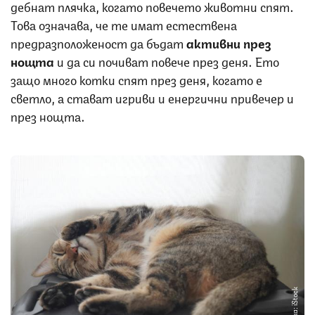
дебнат плячка, когато повечето животни спят.
Това означава, че те имат естествена
предразположеност да бъдат
активни през
нощта
и да си почиват повече през деня. Ето
защо много котки спят през деня, когато е
светло, а стават игриви и енергични привечер и
през нощта.
Снимка: iStock