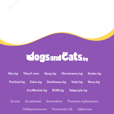
Abv.bg
Vbox7.com
Gong.bg
Ohnamama.bg
Grabo.bg
Pariteni.bg
Edna.bg
Dariknews.bg
Vesti.bg
Nova.bg
CarMarket.bg
BISS.bg
Telegraph.bg
За нас
За реклама
Контакти
Платени публикации
Поверителност
Политика ЛД
Известия