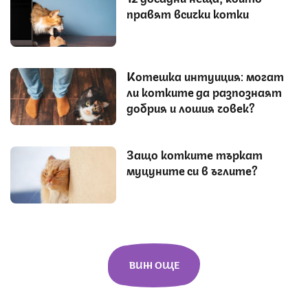
правят всички котки
Котешка интуиция: могат
ли котките да разпознаят
добрия и лошия човек?
Защо котките търкат
муцуните си в ъглите?
ВИЖ ОЩЕ