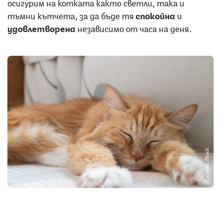
осигурим на котката както светли, така и
тъмни кътчета, за да бъде тя
спокойна
и
удовлетворена
независимо от часа на деня.
Снимка: iStock