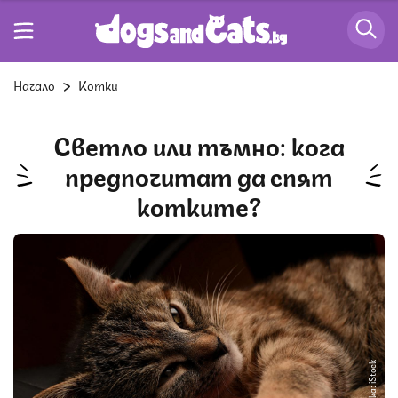
Начало
Котки
Светло или тъмно: кога
предпочитат да спят
котките?
Снимка: iStock