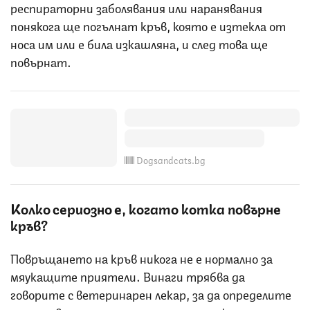
респираторни заболявания или наранявания
понякога ще погълнат кръв, която е изтекла от
носа им или е била изкашляна, и след това ще
повърнат.
Dogsandcats.bg
Колко сериозно е, когато котка повърне
кръв?
Повръщането на кръв никога не е нормално за
мяукащите приятели. Винаги трябва да
говорите с ветеринарен лекар, за да определите