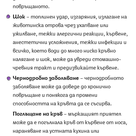
повръщаното.
Шок
– топлинен удар, изгаряния, излагане на
животинска отрова чрез ухапване или
ужилване, тежки алергични реакции, кървене,
анестетични усложнения, тежки инфекции и
всичко, което води до много ниско кръвно
налягане и шок, може да увреди стомашно-
чревния тракт и предизвикайте кървене.
Чернодробно заболяване
– чернодробното
заболяване може да доведе до хронично
повръщане и понякога да промени
способността на кръвта да се съсирва.
Поглъщане на кръв
– мъркащият приятел
може да е погълнала кръв от кървене от носа,
нараняване на устната кухина или