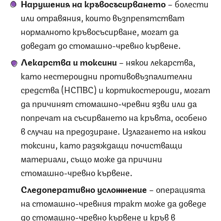
Нарушения на кръвосъсирването
– болести
или отравяния, които възпрепятстват
нормалното кръвосъсирване, могат да
доведат до стомашно-чревно кървене.
Лекарства и токсини
– някои лекарства,
като нестероидни противовъзпалителни
средства (НСПВС) и кортикостероиди, могат
да причинят стомашно-чревни язви или да
попречат на съсирването на кръвта, особено
в случаи на предозиране. Излагането на някои
токсини, като разяждащи почистващи
материали, също може да причини
стомашно-чревно кървене.
Следоперативно усложнение
– операцията
на стомашно-чревния тракт може да доведе
до стомашно-чревно кървене и кръв в