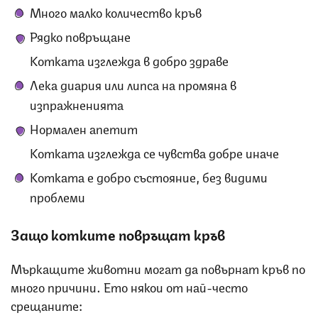
Много малко количество кръв
Рядко повръщане
Котката изглежда в добро здраве
Лека диария или липса на промяна в
изпражненията
Нормален апетит
Котката изглежда се чувства добре иначе
Котката е добро състояние, без видими
проблеми
Защо котките повръщат кръв
Мъркащите животни могат да повърнат кръв по
много причини. Ето някои от най-често
срещаните: