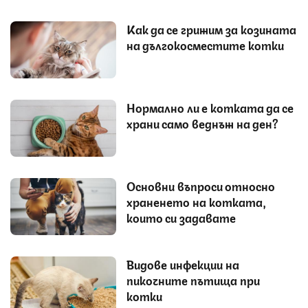
Как да се грижим за козината
на дългокосместите котки
Нормално ли е котката да се
храни само веднъж на ден?
Основни въпроси относно
храненето на котката,
които си задавате
Видове инфекции на
пикочните пътища при
котки