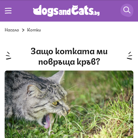
Начало
Котки
Защо котката ми
повръща кръв?
Снимка: iStock