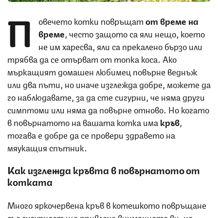
П
овечето котки повръщат
от време на
време
, често защото са яли нещо, което
не им харесва, яли са прекалено бързо или
трябва да се отърват от топка коса. Ако
мъркащият домашен любимец повърне веднъж
или два пъти, но иначе изглежда добре, можете да
го наблюдавате, за да сте сигурни, че няма други
симптоми или няма да повърне отново. Но когато
в повърнатото на вашата котка има
кръв
,
тогава е добре да се провери здравето на
мяукащия спътник.
Как изглежда кръвта в повърнатото от
котката
Много яркочервена кръв в котешкото повръщане
със сигурност ще привлече вниманието ви, но