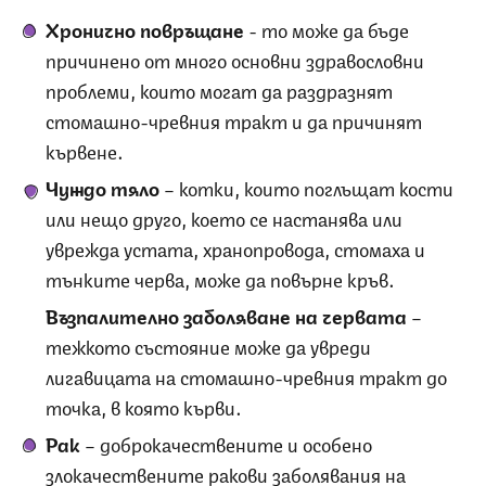
Хронично повръщане
- то може да бъде
причинено от много основни здравословни
проблеми, които могат да раздразнят
стомашно-чревния тракт и да причинят
кървене.
Чуждо тяло
– котки, които поглъщат кости
или нещо друго, което се настанява или
уврежда устата, хранопровода, стомаха и
тънките черва, може да повърне кръв.
Възпалително заболяване на червата
–
тежкото състояние може да увреди
лигавицата на стомашно-чревния тракт до
точка, в която кърви.
Рак
– доброкачествените и особено
злокачествените ракови заболявания на