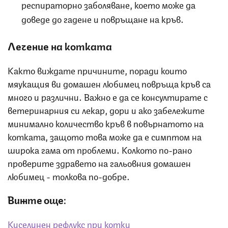
респираторно заболяване, което може да
доведе до гадене и повръщане на кръв.
Лечение на котката
Както виждате причините, поради които
мяукащия ви домашен любимец повръща кръв са
много и различни. Важно е да се консултирате с
ветеринарния си лекар, дори и ако забележите
минимално количество кръв в повърнатото на
котката, защото това може да е симптом на
широка гама от проблеми. Колкото по-рано
проверите здравето на гальовния домашен
любимец - толкова по-добре.
Вижте още:
Киселинен рефлукс при котки