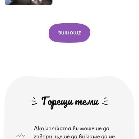
ВИЖ ОЩЕ
Горещи теми
Ако котката ви можеше да
говори, щеше да ви каже да не