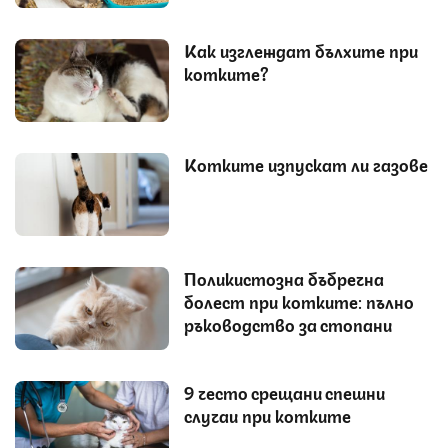
Как изглеждат бълхите при
котките?
Котките изпускат ли газове
Поликистозна бъбречна
болест при котките: пълно
ръководство за стопани
9 често срещани спешни
случаи при котките