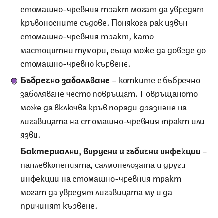
стомашно-чревния тракт могат да увредят
кръвоносните съдове. Понякога рак извън
стомашно-чревния тракт, като
мастоцитни тумори, също може да доведе до
стомашно-чревно кървене.
Бъбречно заболяване
– котките с бъбречно
заболяване често повръщат. Повръщаното
може да включва кръв поради дразнене на
лигавицата на стомашно-чревния тракт или
язви.
Бактериални, вирусни и гъбични инфекции
–
панлевкопенията, салмонелозата и други
инфекции на стомашно-чревния тракт
могат да увредят лигавицата му и да
причинят кървене.