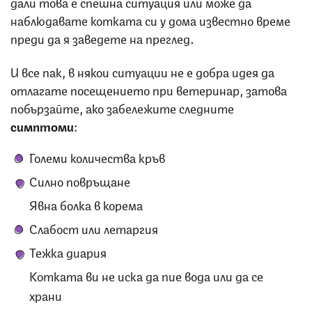
дали това е спешна ситуация или може да
наблюдавате котката си у дома известно време
преди да я заведете на преглед.
И все пак, в някои ситуации не е добра идея да
отлагате посещението при ветеринар, затова
побързайте, ако забележите следните
симптоми
:
Големи количества кръв
Силно повръщане
Явна болка в корема
Слабост или летаргия
Тежка диария
Котката ви не иска да пие вода или да се
храни