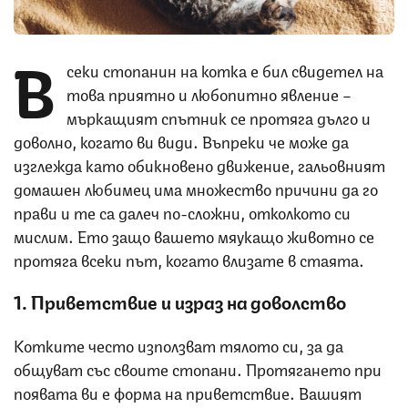
В
секи стопанин на котка е бил свидетел на
това приятно и любопитно явление –
мъркащият спътник се протяга дълго и
доволно, когато ви види. Въпреки че може да
изглежда като обикновено движение, гальовният
домашен любимец има множество причини да го
прави и те са далеч по-сложни, отколкото си
мислим. Ето защо вашето мяукащо животно се
протяга всеки път, когато влизате в стаята.
1. Приветствие и израз на доволство
Котките често използват тялото си, за да
общуват със своите стопани. Протягането при
появата ви е форма на приветствие. Вашият