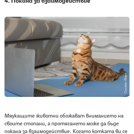
Снимка: iStock
Мяукащите животни обожават вниманието на
своите стопани, а протягането може да бъде
покана за взаимодействие. Когато котката ви се