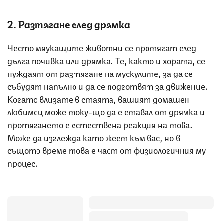
2. Разтягане след дрямка
Често мяукащите животни се протягат след
дълга почивка или дрямка. Те, както и хората, се
нуждаят от разтягане на мускулите, за да се
събудят напълно и да се подготвят за движение.
Когато влизате в стаята, вашият домашен
любимец може току-що да е ставал от дрямка и
протягането е естествена реакция на това.
Може да изглежда като жест към вас, но в
същото време това е част от физиологичния му
процес.