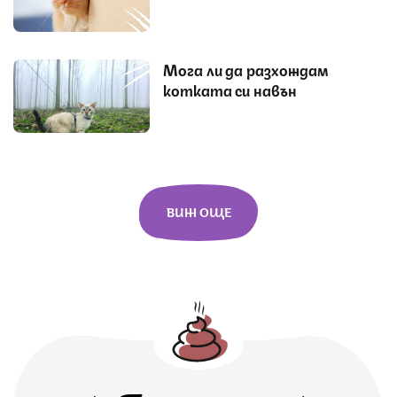
Мога ли да разхождам
котката си навън
ВИЖ ОЩЕ