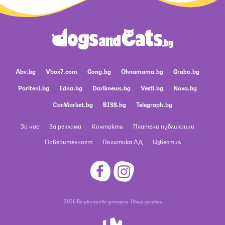
Abv.bg
Vbox7.com
Gong.bg
Ohnamama.bg
Grabo.bg
Pariteni.bg
Edna.bg
Dariknews.bg
Vesti.bg
Nova.bg
CarMarket.bg
BISS.bg
Telegraph.bg
За нас
За реклама
Контакти
Платени публикации
Поверителност
Политика ЛД
Известия
2026 Всички права запазени.
Общи условия