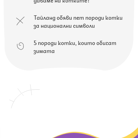
Тайланд обяви пет породи котки
за национални символи
5 породи котки, които обичат
зимата