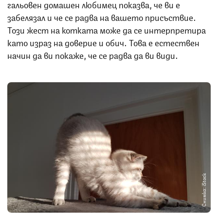
гальовен домашен любимец показва, че ви е
забелязал и че се радва на вашето присъствие.
Този жест на котката може да се интерпретира
като израз на доверие и обич. Това е естествен
начин да ви покаже, че се радва да ви види.
Снимка: iStock