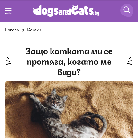
Начало
Котки
Защо котката ми се
протяга, когато ме
види?
Снимка: iStock