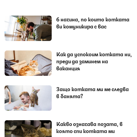
6 начина, по които котката
ви комуникира с вас
Как да успокоим котката ни,
преди да заминем на
ваканция
Защо котката ми ме следва
в банята?
Какво означава позата, в
която спи котката ми