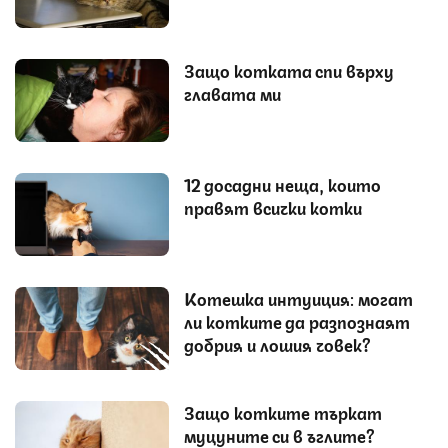
Защо котката спи върху
главата ми
12 досадни неща, които
правят всички котки
Котешка интуиция: могат
ли котките да разпознаят
добрия и лошия човек?
Защо котките търкат
муцуните си в ъглите?