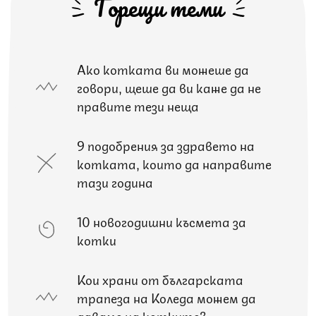
Горещи теми
Ако котката ви можеше да
говори, щеше да ви каже да не
правите тези неща
9 подобрения за здравето на
котката, които да направите
тази година
10 новогодишни късмета за
котки
Кои храни от българската
трапеза на Коледа можем да
даваме на котките?