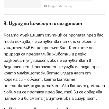
Dogsandcats.bg
3. Израз на комфорт и сигурност
Когато мъркащият спътник се протяга пред вас,
това показва, че се чувства напълно спокоен и
защитен във ваше присъствие. Котките по
природа са предпазливи животни и рядко
разкриват уязвимост, ако не се чувстват в
безопасност. Протягането е уязвима поза, при
която мяукащото животно излага част от
корема си – област, която котките
инстинктивно защитават. Ако вашият домашен
любимец се протяга пред вас, той ви се доверява
напълно и ви смята за източник на сигурност.
4. Покана за взаимодействие