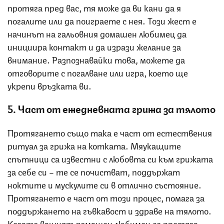
протяга пред вас, тя може да ви кани да я
погалите или да поиграете с нея. Този жест е
начинът на гальовния домашен любимец да
инициира контакт и да изрази желание за
внимание. Разпознавайки това, можете да
отговорите с погалване или игра, което ще
укрепи връзката ви.
5. Част от ежедневната грижа за тялото
Протягането също така е част от естествения
ритуал за грижа на котката. Мяукащите
спътници са известни с любовта си към грижата
за себе си – те се почистват, поддържат
ноктите и мускулите си в отлично състояние.
Протягането е част от този процес, помага за
поддържането на гъвкавост и здраве на тялото.
Когато вашият домашен любимец се протяга