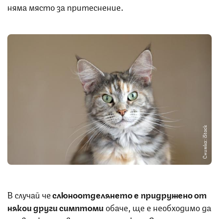
няма място за притеснение.
Снимка: iStock
В случай че
слюноотделянето е придружено от
някои други симптоми
обаче, ще е необходимо да