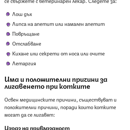
се свържете с ветеринарен лекар. Следете за:
Лош дъх
Липса на апетит или намален апетит
Повръщане
Отслабване
Кихане или секрети от носа или очите
Летаргия
Има и положителни причини за
лигавенето при котките
Освен медицинските причини, съществуват и
положителни причини, поради които котките
могат да се лигавят:
Израз на привързаност