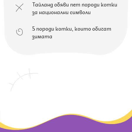
Тайланд обяви пет породи котки
за национални символи
5 породи котки, които обичат
зимата