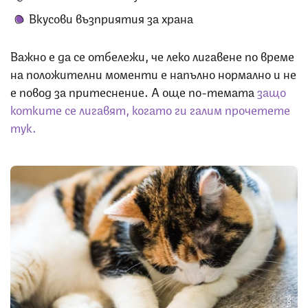
Вкусови възприятия за храна
Важно е да се отбележи, че леко лигавене по време
на положителни моменти е напълно нормално и не
е повод за притеснение. А още по-темата
защо
котките се лигавят, когато ги галим прочетете
тук.