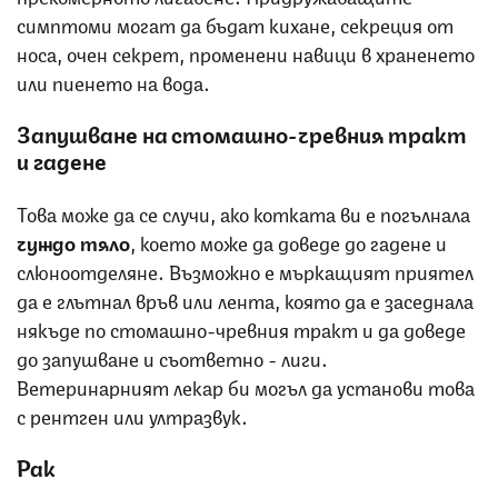
симптоми могат да бъдат кихане, секреция от
носа, очен секрет, променени навици в храненето
или пиенето на вода.
Запушване на стомашно-чревния тракт
и гадене
Това може да се случи, ако котката ви е погълнала
чуждо тяло
, което може да доведе до гадене и
слюноотделяне. Възможно е мъркащият приятел
да е глътнал връв или лента, която да е заседнала
някъде по стомашно-чревния тракт и да доведе
до запушване и съответно - лиги.
Ветеринарният лекар би могъл да установи това
с рентген или ултразвук.
Рак