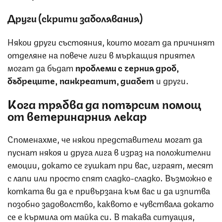
Други (скрити заболявания)
Някои други състояния, които могат да причинят
отделяне на повече лиги в мъркащия приятел
могат да бъдат
проблеми с черния дроб,
бъбреците, панкреатит, диабет
и други.
Кога трябва да потърсим помощ
от ветеринарния лекар
Споменахме, че някои представители могат да
пуснат някоя и друга лига в израз на положителни
емоции, докато се гушкат при вас, играят, месят
с лапи или просто спят сладко-сладко. Възможно е
котката ви да е привързана към вас и да изпитва
позобно задоволство, каквото е чувствала докато
се е кърмила от майка си. В такава ситуация,