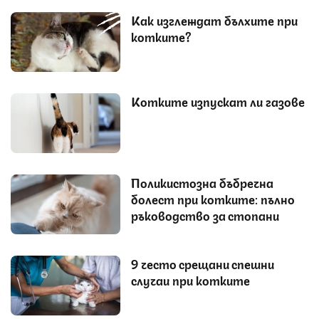
Как изглеждат бълхите при
котките?
Котките изпускат ли газове
Поликистозна бъбречна
болест при котките: пълно
ръководство за стопани
9 често срещани спешни
случаи при котките