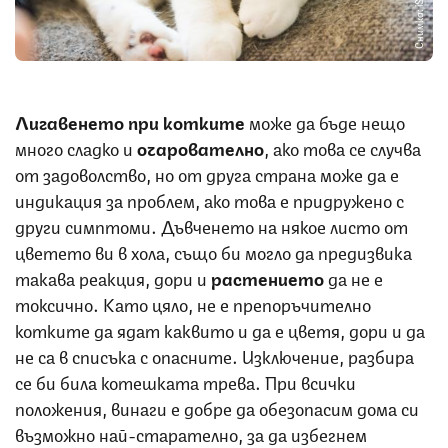
Снимка: iStock
Лигавенето при котките
може да бъде нещо
много сладко и
очарователно
, ако това се случва
от задоволство, но от друга страна може да е
индикация за проблем, ако това е придружено с
други симптоми. Дъвченето на някое листо от
цветето ви в хола, също би могло да предизвика
такава реакция, дори и
растението
да не е
токсично. Като цяло, не е препоръчително
котките да ядат каквито и да е цветя, дори и да
не са в списъка с опасните. Изключение, разбира
се би била котешката трева. При всички
положения, винаги е добре да обезопасим дома си
възможно най-старателно, за да избегнем