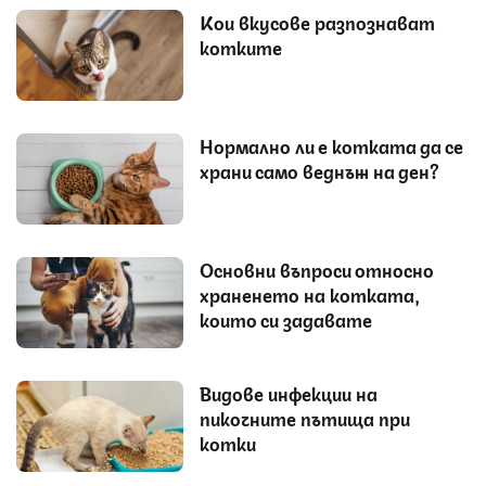
Кои вкусове разпознават
котките
Нормално ли е котката да се
храни само веднъж на ден?
Основни въпроси относно
храненето на котката,
които си задавате
Видове инфекции на
пикочните пътища при
котки