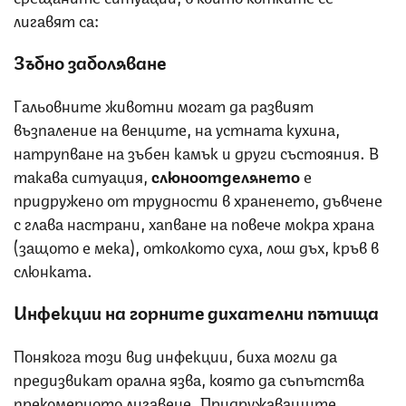
лигавят са:
Зъбно заболяване
Гальовните животни могат да развият
възпаление на венците, на устната кухина,
натрупване на зъбен камък и други състояния. В
такава ситуация,
слюноотделянето
е
придружено от трудности в храненето, дъвчене
с глава настрани, хапване на повече мокра храна
(защото е мека), отколкото суха, лош дъх, кръв в
слюнката.
Инфекции на горните дихателни пътища
Понякога този вид инфекции, биха могли да
предизвикат орална язва, която да съпътства
прекомерното лигавене. Придружаващите