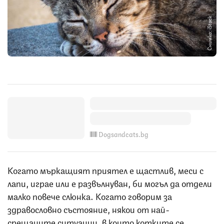
Снимка: iStock
Dogsandcats.bg
Когато мъркащият приятел е щастлив, меси с
лапи, играе или е развълнуван, би могъл да отдели
малко повече слюнка. Когато говорим за
здравословно състояние, някои от най-
срещаните ситуации, в които котките се