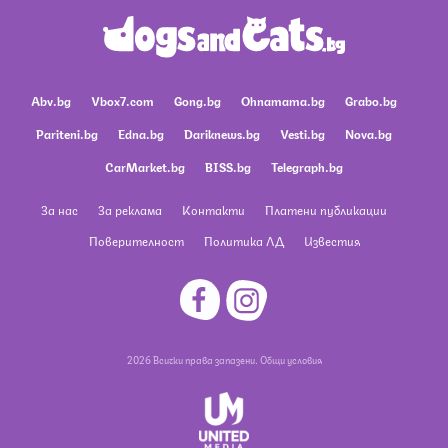
Abv.bg
Vbox7.com
Gong.bg
Ohnamama.bg
Grabo.bg
Pariteni.bg
Edna.bg
Dariknews.bg
Vesti.bg
Nova.bg
CarMarket.bg
BISS.bg
Telegraph.bg
За нас
За реклама
Контакти
Платени публикации
Поверителност
Политика ЛД
Известия
2026 Всички права запазени.
Общи условия