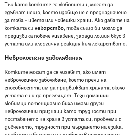
Тъй като котките са любопитни, могат да
сдъвчат нещо, което изобщо не е предназначено
за това - цветя или човешки храни. Ако давате на
котката си
лекарство
, това също би могло да
предизвика повече лигавене, заради лошия вкус в
устата или алергична реакция към лекарството.
Неврологични заболявания
Котките могат да се лигавят, ако имат
неврологично заболяване, което пречи на
способността им да придвижват храната около
устата си и да преглъщат. Тези домашни
любимци потенциално биха имали други
неврологични признаци като трудности при
поставянето на храна в устата си, проблеми с
дъвченето, трудност при мърдането на езика,
проблеми с баланса или слабост в цялото тяло.