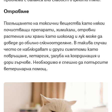
Отравяне
Поглъщането на токсични вещества като някои
почистващи препарати, химикали, отровни
растения или храни като шоколад и лук може да
доведе до обилно слюноотделяне. В такива случаи
често се наблюдават и други симптоми като
повръщане, летаргия, загуба на координация и
дори гърчове. Необходимо е спешно да потърсите
ветеринарна помощ.