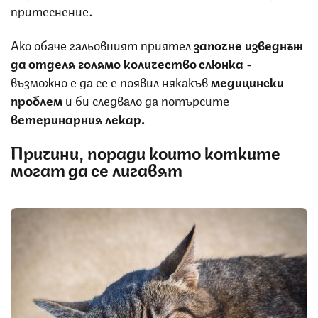
притеснение.
Ако обаче гальовният приятел
започне изведнъж
да отделя голямо количество слюнка
-
възможно е да се е появил някакъв
медицински
проблем
и би следвало да потърсите
ветеринарния лекар.
Причини, поради които котките
могат да се лигавят