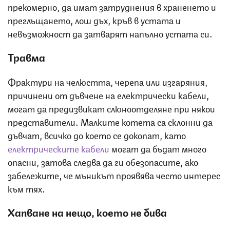
прекомерно, да имат затруднения в храненето и
преглъщането, лош дъх, кръв в устата и
невъзможност да затварят напълно устата си.
Травма
Фрактури на челюстта, черепа или изгаряния,
причинени от дъвчене на електрически кабели,
могат да предизвикат слюноотделяне при някои
представители. Малките котета са склонни да
дъвчат, всичко до което се докопат, като
електрическите кабели
могат да бъдат много
опасни, затова следва да ги обезопасите, ако
забележите, че мъникът проявява често интерес
към тях.
Хапване на нещо, което не бива