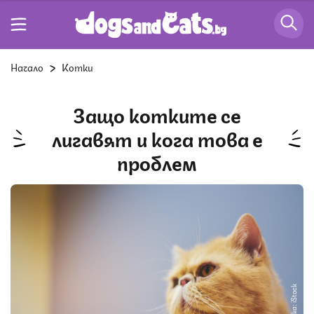
Начало
Котки
Защо котките се
лигавят и кога това е
проблем
Снимка: iStock