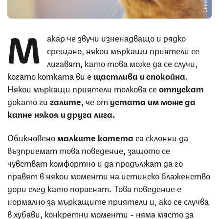
М
акар че звучи изненадващо и рядко
срещано, някои мъркащи приятели се
лигавят, като това може да се случи,
когато котката ви е
щастлива и спокойна
.
Някои мъркащи приятели толкова се
отпускат
докато ги
галите
, че от
устата им може да
капне някоя и друга лига.
Обикновено
малките котета
са склонни да
възприемат това поведение, защото се
чувстват комфортно и да продължат да го
правят в някои моменти на истинско блаженство
дори след като пораснат. Това поведение е
нормално за мъркащите приятели и, ако се случва
в хубави, конкретни моменти - няма място за