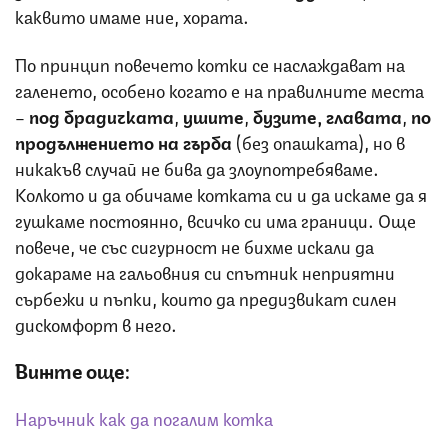
каквито имаме ние, хората.
По принцип повечето котки се наслаждават на
галенето, особено когато е на правилните места
–
под брадичката
,
ушите
,
бузите, главата
,
по
продължението на гърба
(без опашката), но в
никакъв случай не бива да злоупотребяваме.
Колкото и да обичаме котката си и да искаме да я
гушкаме постоянно, всичко си има граници. Още
повече, че със сигурност не бихме искали да
докараме на гальовния си спътник неприятни
сърбежи и пъпки, които да предизвикат силен
дискомфорт в него.
Вижте още:
Наръчник как да погалим котка