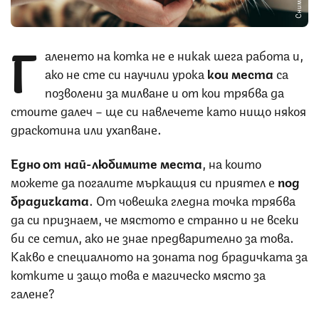
Г
аленето на котка не е никак шега работа и,
ако не сте си научили урока
кои места
са
позволени за милване и от кои трябва да
стоите далеч – ще си навлечете като нищо някоя
драскотина или ухапване.
Едно от най-любимите места
, на които
можете да погалите мъркащия си приятел е
под
брадичката
. От човешка гледна точка трябва
да си признаем, че мястото е странно и не всеки
би се сетил, ако не знае предварително за това.
Какво е специалното на зоната под брадичката за
котките и защо това е магическо място за
галене?