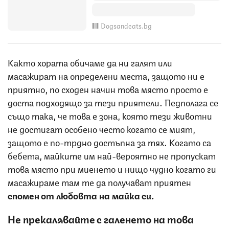
Dogsandcats.bg
Както хората обичаме да ни галят или
масажират на определени места, защото ни е
приятно, по сходен начин това място просто е
доста подходящо за тези приятели. Педполага се
също така, че това е зона, която тези животни
не достигат особено често когато се мият,
защото е по-трдно достъпна за тях. Когато са
бебета, майките им най-вероятно не пропускат
това място при миенето и нищо чудно когато ги
масажираме там те да получават приятен
спомен от любовта на майка си.
Не прекалявайте с галенето на това