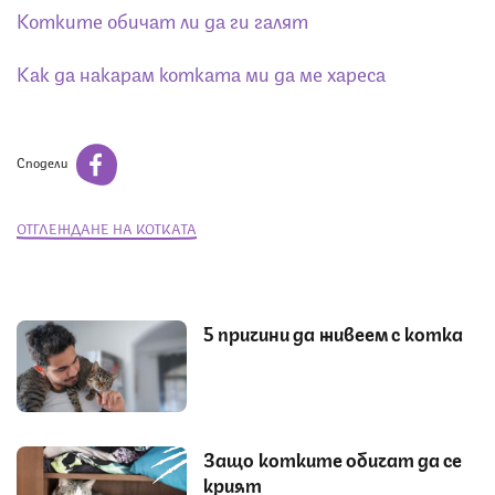
Котките обичат ли да ги галят
Как да накарам котката ми да ме хареса
Сподели
ОТГЛЕЖДАНЕ НА КОТКАТА
5 причини да живеем с котка
Защо котките обичат да се
крият