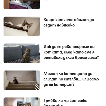
Защо котките обичат да
седят нависоко
Как да се реваншираме на
котката, след като сме я
оставили дълго време сама?
Могат ли котенцата да
слизат по стълби… или само
да се катерят?
Трябва ли ми котешка
вратичка