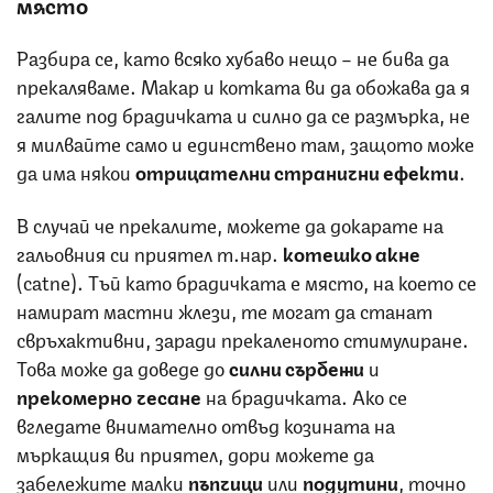
място
Разбира се, като всяко хубаво нещо – не бива да
прекаляваме. Макар и котката ви да обожава да я
галите под брадичката и силно да се размърка, не
я милвайте само и единствено там, защото може
да има някои
отрицателни странични ефекти
.
В случай че прекалите, можете да докарате на
гальовния си приятел т.нар.
котешко акне
(catne). Тъй като брадичката е място, на което се
намират мастни жлези, те могат да станат
свръхактивни, заради прекаленото стимулиране.
Това може да доведе до
силни сърбежи
и
прекомерно чесане
на брадичката. Ако се
вгледате внимателно отвъд козината на
мъркащия ви приятел, дори можете да
забележите малки
пъпчици
или
подутини
, точно