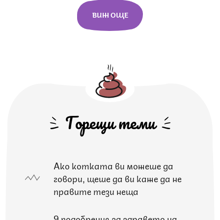
ВИЖ ОЩЕ
Горещи теми
Ако котката ви можеше да
говори, щеше да ви каже да не
правите тези неща
9 подобрения за здравето на