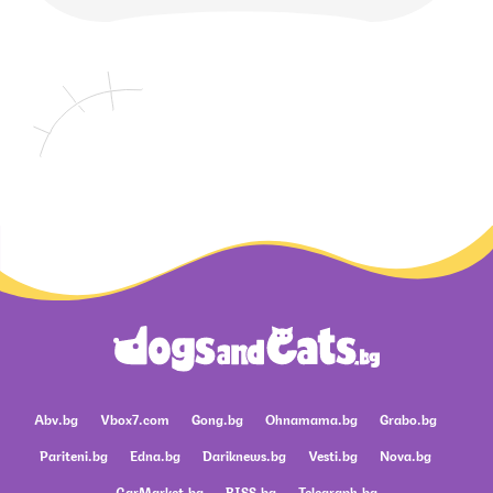
Abv.bg
Vbox7.com
Gong.bg
Ohnamama.bg
Grabo.bg
Pariteni.bg
Edna.bg
Dariknews.bg
Vesti.bg
Nova.bg
CarMarket.bg
BISS.bg
Telegraph.bg