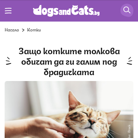
Начало
Котки
Защо котките толкова
обичат да ги галим под
брадичката
Снимка: iStock