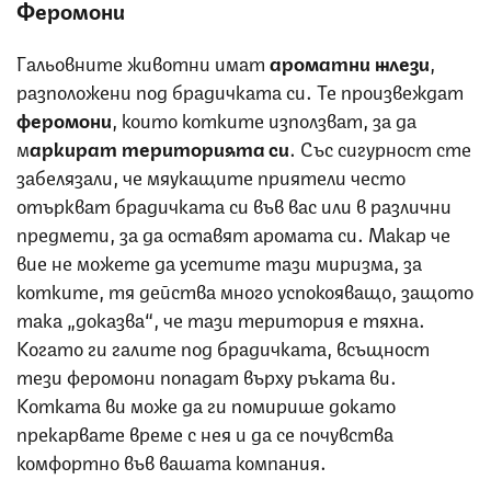
Феромони
Гальовните животни имат
ароматни жлези
,
разположени под брадичката си. Те произвеждат
феромони
, които котките използват, за да
м
аркират територията си
. Със сигурност сте
забелязали, че мяукащите приятели често
отъркват брадичката си във вас или в различни
предмети, за да оставят аромата си. Макар че
вие не можете да усетите тази миризма, за
котките, тя действа много успокояващо, защото
така „доказва“, че тази територия е тяхна.
Когато ги галите под брадичката, всъщност
тези феромони попадат върху ръката ви.
Котката ви може да ги помирише докато
прекарвате време с нея и да се почувства
комфортно във вашата компания.