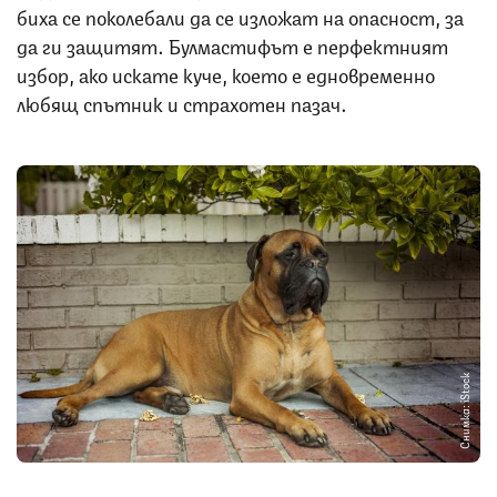
биха се поколебали да се изложат на опасност, за
да ги защитят. Булмастифът е перфектният
избор, ако искате куче, което е едновременно
любящ спътник и страхотен пазач.
Снимка: iStock