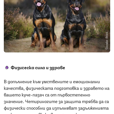
Снимка: iStock
Физичес
ка сила
и здраве
В допълнение към умствените и емоционални
качества, физическата подготовка и здравето на
вашето куче-пазач са от първостепенно
значение. Четириногите за защита трябва да са
физически способни да изпълняват задълженията