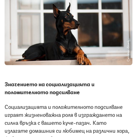
Снимка: iStock
Значението на социализацията и
положителното подсилване
Социализацията и положителното подсилване
играят жизненоважна роля в изграждането на
силна връзка с вашето куче-пазач. Като
излагате домашния си любимец на различни хора,