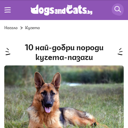
Начало
Кучета
10 най-добри породи
кучета-пазачи
Снимка: iStock