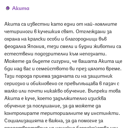
Акита
Акита са известни като едни от най-лоялните
четириноги в кучешкия свят. Отглеждани за
охрана на кралски особи и благородници във
феодална Япония, тези смели и будни животни са
естествени подозрителни към непознати.
Можете да бъдете сигурни, че вашата Акита ще
бди над вас и семейството ви през цялото време.
Тази порода приема задачата си на защитник
сериозно и обикновено се превъплъщава в пазач с
малко или почти никакво обучение. Въпреки това
Акита е куче, което задължително изисква
обучение за послушание, за да можете да
контролирате териториалните му инстинкти.
Социализацията е важна, за да помогне за
предотвратяване на ненужно безпокойство или