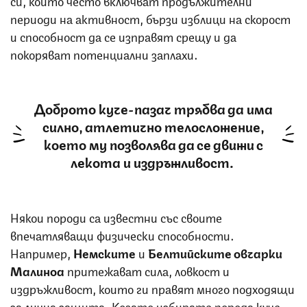
си, които често включват продължителни
периоди на активност, бързи изблици на скорост
и способност да се изправят срещу и да
покоряват потенциални заплахи.
Доброто куче-пазач трябва да има
силно, атлетично телосложение,
което му позволява да се движи с
лекота и издръжливост.
Някои породи са известни със своите
впечатляващи физически способности.
Например,
Немските
и
Белтийските овчарки
Малиноа
притежават сила, ловкост и
издръжливост, които ги правят много подходящи
за лична защита. Когато избирате порода куче-