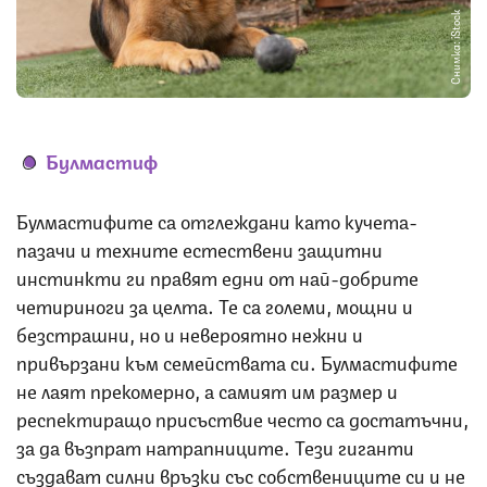
Снимка: iStock
Булмастиф
Булмастифите са отглеждани като кучета-
пазачи и техните естествени защитни
инстинкти ги правят едни от най-добрите
четириноги за целта. Те са големи, мощни и
безстрашни, но и невероятно нежни и
привързани към семействата си. Булмастифите
не лаят прекомерно, а самият им размер и
респектиращо присъствие често са достатъчни,
за да възпрат натрапниците. Тези гиганти
създават силни връзки със собствениците си и не