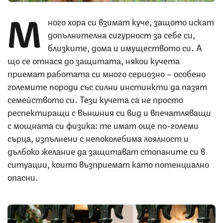
М
ного хора си взимат куче, защото искат
допълнителна сигурност за себе си,
близките, дома и имуществото си. А
що се отнася до защитата, някои кучета
приемат работата си много сериозно – особено
големите породи със силни инстинкти да пазят
семейството си. Тези кучета са не просто
респектиращи с външния си вид и впечатляващи
с мощната си физика: те имат още по-големи
сърца, изпълнени с непоколебима лоялност и
дълбоко желание да защитават стопаните си в
ситуации, които възприемат като потенциално
опасни.