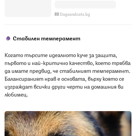
Dogsandcats.bg
Стабилен темперамент
Когато търсите идеалното куче за защита,
първото и най-критично качество, което трябва
да имате предвид, че стабилният темперамент.
Балансираният нрав е основата, върху която се
изграждат всички други черти на домашния ви
любимец.