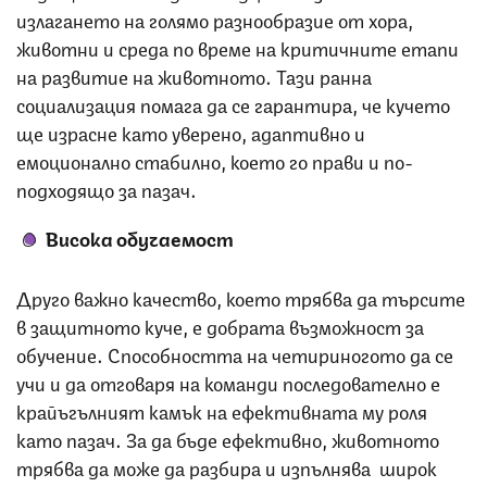
излагането на голямо разнообразие от хора,
животни и среда по време на критичните етапи
на развитие на животното. Тази ранна
социализация помага да се гарантира, че кучето
ще израсне като уверено, адаптивно и
емоционално стабилно, което го прави и по-
подходящо за пазач.
Висока обучаемост
Друго важно качество, което трябва да търсите
в защитното куче, е добрата възможност за
обучение. Способността на четириногото да се
учи и да отговаря на команди последователно е
крайъгълният камък на ефективната му роля
като пазач. За да бъде ефективно, животното
трябва да може да разбира и изпълнява широк