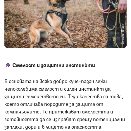
Снимка: iStock
Смелост и защитни инстинкти
В основата на всяко добро куче-пазач лежи
непоколебима смелост и силен инстинкт да
защити семейството си. Тези качества са това,
което отличава породите за защита от
компаньоните. Те притежават смелостта и
готовността да се изправят срещу потенциални
заплахи, дори и в лицето на опасността.