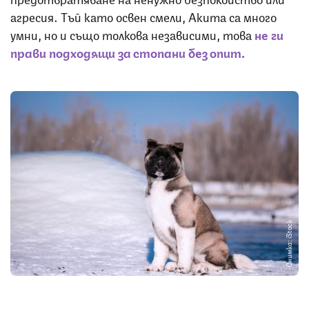
агресия. Тъй като освен смели, Акита са много
умни, но и също толкова независими, това
не ги
прави подходящи за стопани без опит.
Снимка: iStock