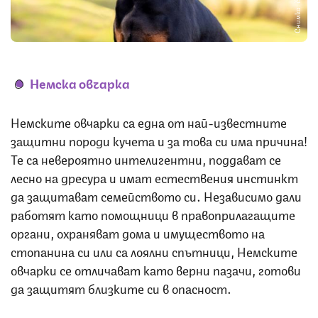
Снимка: iStock
Немска овчарка
Немските овчарки са една от най-известните
защитни породи кучета и за това си има причина!
Те са невероятно интелигентни, поддават се
лесно на дресура и имат естествения инстинкт
да защитават семейството си. Независимо дали
работят като помощници в правоприлагащите
органи, охраняват дома и имуществото на
стопанина си или са лоялни спътници, Немските
овчарки се отличават като верни пазачи, готови
да защитят близките си в опасност.