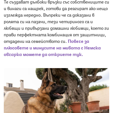
Те създават дълбоки връзки със собствениците си
и винаги са нащрек, готови да реагират ако нещо
изглежда нередно. Въпреки че са доказани в
ролята си на пазачи, тези четириного са и
любящи и привързани домашни любимци, което ги
прави перфектната комбинация от защитници,
отдадени на семейството си.
Повече за
плюсовете и минусите на живота с Немска
овчарка можете да откриете тук.