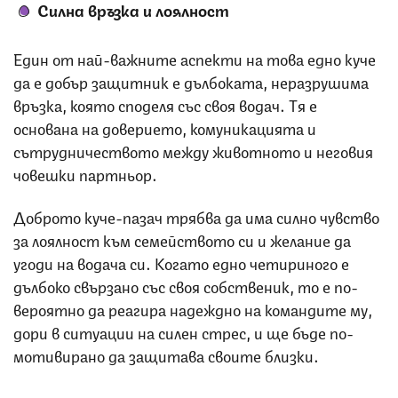
Силна връзка и лоялност
Един от най-важните аспекти на това едно куче
да е добър защитник е дълбоката, неразрушима
връзка, която споделя със своя водач. Тя е
основана на доверието, комуникацията и
сътрудничеството между животното и неговия
човешки партньор.
Доброто куче-пазач трябва да има силно чувство
за лоялност към семейството си и желание да
угоди на водача си. Когато едно четириного е
дълбоко свързано със своя собственик, то е по-
вероятно да реагира надеждно на командите му,
дори в ситуации на силен стрес, и ще бъде по-
мотивирано да защитава своите близки.