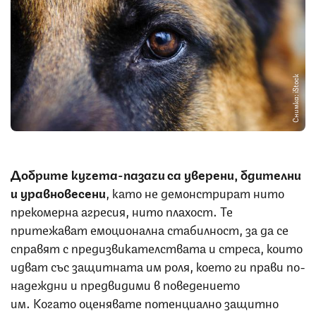
Снимка: iStock
Добрите кучета-пазачи са уверени, бдителни
и уравновесени
, като не демонстрират нито
прекомерна агресия, нито плахост. Те
притежават емоционална стабилност, за да се
справят с предизвикателствата и стреса, които
идват със защитната им роля, което ги прави по-
надеждни и предвидими в поведението
им. Когато оценявате потенциално защитно