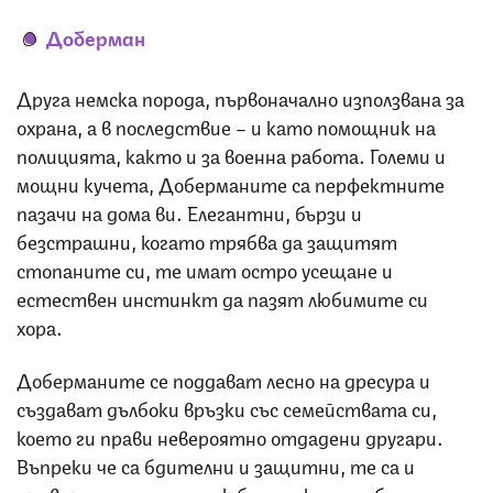
Доберман
Друга немска порода, първоначално използвана за
охрана, а в последствие – и като помощник на
полицията, както и за военна работа. Големи и
мощни кучета, Доберманите са перфектните
пазачи на дома ви. Елегантни, бързи и
безстрашни, когато трябва да защитят
стопаните си, те имат остро усещане и
естествен инстинкт да пазят любимите си
хора.
Доберманите се поддават лесно на дресура и
създават дълбоки връзки със семействата си,
което ги прави невероятно отдадени другари.
Въпреки че са бдителни и защитни, те са и