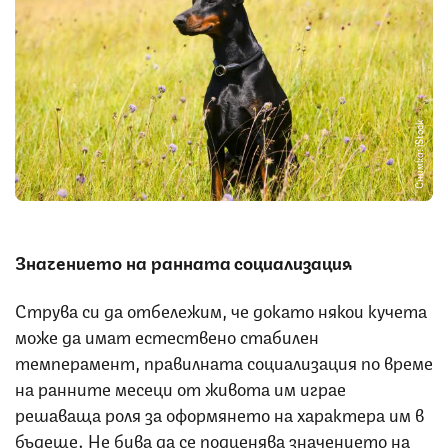
Снимка: iStock
Значението на ранната социализация
Струва си да отбележим, че докато някои кучета
може да имат естествено стабилен
темперамент, правилната социализация по време
на ранните месеци от живота им играе
решаваща роля за оформянето на характера им в
бъдеще. Не бива да се подценява значението на