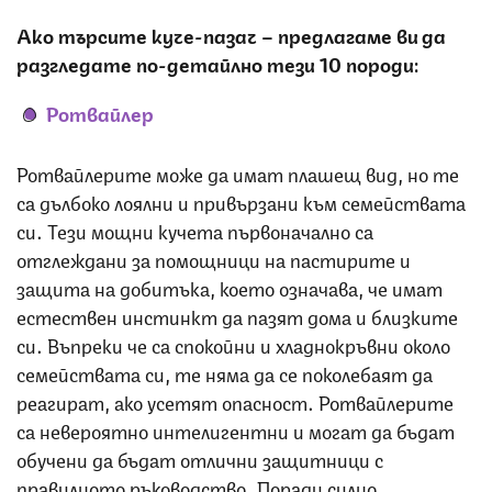
Ако търсите куче-пазач – предлагаме ви да
разгледате по-детайлно тези 10 породи:
Ротвайлер
Ротвайлерите може да имат плашещ вид, но те
са дълбоко лоялни и привързани към семействата
си. Тези мощни кучета първоначално са
отглеждани за помощници на пастирите и
защита на добитъка, което означава, че имат
естествен инстинкт да пазят дома и близките
си. Въпреки че са спокойни и хладнокръвни около
семействата си, те няма да се поколебаят да
реагират, ако усетят опасност. Ротвайлерите
са невероятно интелигентни и могат да бъдат
обучени да бъдат отлични защитници с
правилното ръководство. Поради силно