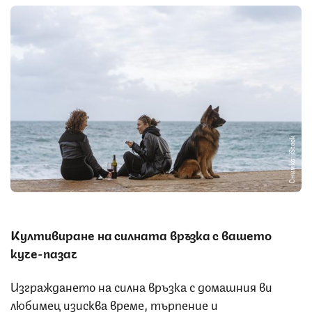
Снимка: iStock
Култивиране на силна
та
връзка с вашето
куче-
пазач
Изграждането на силна връзка с домашния ви
любимец изисква време, търпение и