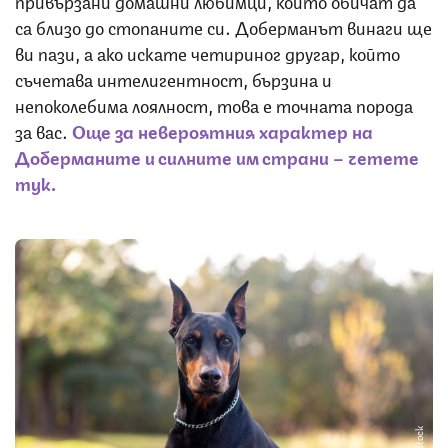
привързани домашни любимци, които обичат да
са близо до стопаните си. Доберманът винаги ще
ви пази, а ако искате четириног другар, който
съчетава интелигентност, бързина и
непоколебима лоялност, това е точната порода
за вас.
Още за невероятния характер на
Доберманите и силните им страни – четете
тук.