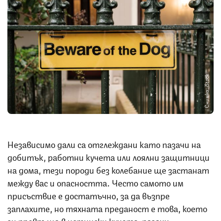
Снимка: iStock
Независимо дали са отглеждани като пазачи на
добитък, работни кучета или лоялни защитници
на дома, тези породи без колебание ще застанат
между вас и опасността. Често самото им
присъствие е достатъчно, за да възпре
заплахите, но тяхната преданост е това, което
ги превръща в истински кучета-пазачи.