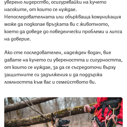
уверено лидерство, осигурявайки на кучето
насоките, от които се нуждае.
Непоследователната или объркваща комуникация
може да подкопае връзката ви с животното,
което да доведе до поведенчески проблеми и липса
на доверие.
Ако сте последователен, надежден водач, вие
давате на кучето си увереността и сигурността,
от които се нуждае, за да се съсредоточи върху
защитните си задължения и да поддържа
лоялността към вас и семейството ви.