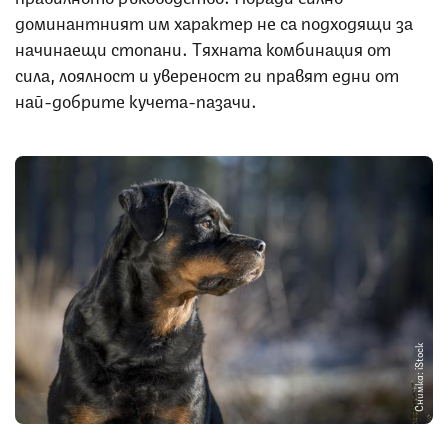
доминантният им характер не са подходящи за
начинаещи стопани. Тяхната комбинация от
сила, лоялност и увереност ги правят едни от
най-добрите кучета-пазачи.
Снимка: iStock