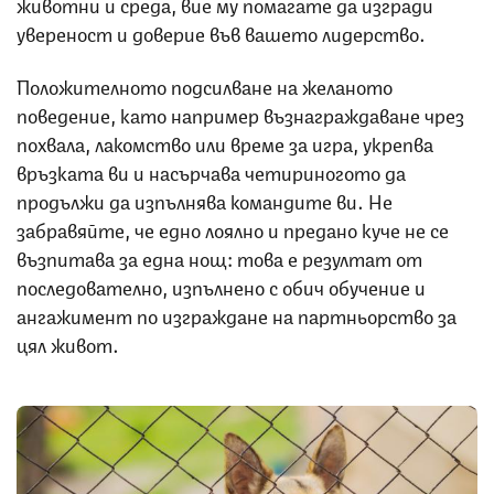
животни и среда, вие му помагате да изгради
увереност и доверие във вашето лидерство.
Положителното подсилване на желаното
поведение, като например възнаграждаване чрез
похвала, лакомство или време за игра, укрепва
връзката ви и насърчава четириногото да
продължи да изпълнява командите ви. Не
забравяйте, че едно лоялно и предано куче не се
възпитава за една нощ: това е резултат от
последователно, изпълнено с обич обучение и
ангажимент по изграждане на партньорство за
цял живот.