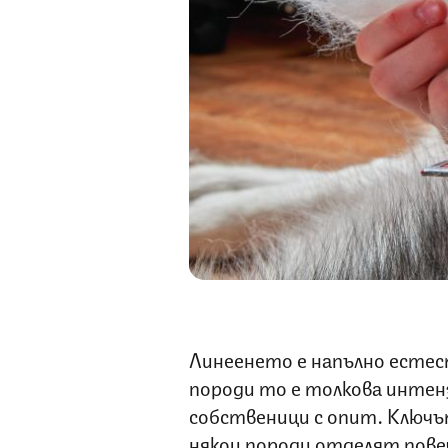
Линеенето е напълно естеств
породи то е толкова интенз
собственици с опит. Ключъ
някои породи отделят повеч