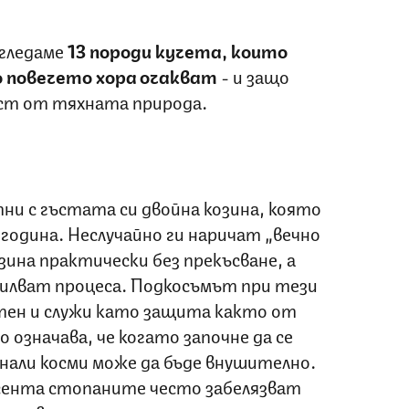
згледаме
13 породи кучета, които
 повечето хора очакват
- и защо
аст от тяхната природа.
ни с гъстата си двойна козина, която
 година. Неслучайно ги наричат „вечно
ина практически без прекъсване, а
силват процеса. Подкосъмът при тези
тен и служи като защита както от
о означава, че когато започне да се
нали косми може да бъде внушително.
сента стопаните често забелязват