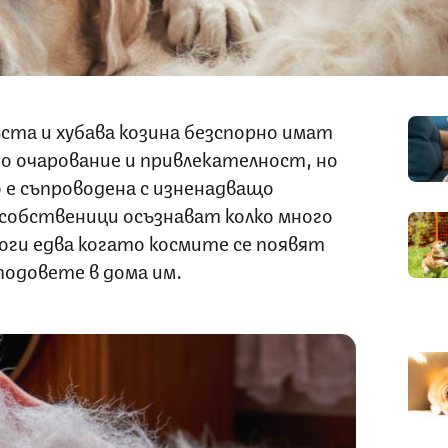
ста и хубава козина безспорно имат
о очарование и привлекателност, но
 е съпроводена с изненадващо
 собственици осъзнават колко много
оги едва когато космите се появят
подовете в дома им.