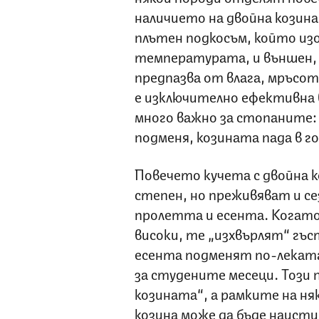
наличието на двойна козина.
плътен подкосъм, който из
температурата, и външен, 
предпазва от влага, мръсот
е изключително ефективна 
много важно за стопаните:
подменя, козината пада в г
Повечето кучета с двойна к
степен, но преживяват и се
пролетта и есента. Когат
високи, те „изхвърлят“ гъс
есента подменят по-леката
за студените месеци. Този п
козината“, а рамките на ня
козина може да бъде наист