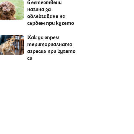
6 естествени
начина за
облекчаване на
сърбеж при кучето
Как да спрем
териториалната
агресия при кучето
си