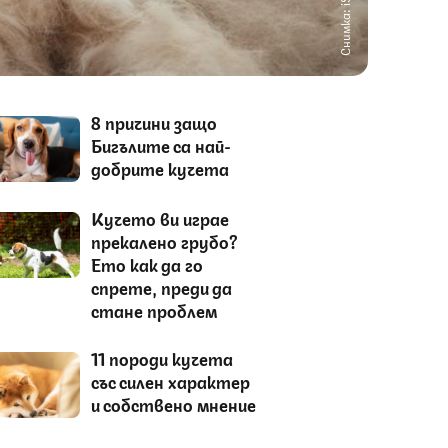
Снимка: iStock
8 причини защо
Бигълите са най-
добрите кучета
Кучето ви играе
прекалено грубо?
Ето как да го
спрете, преди да
стане проблем
11 породи кучета
със силен характер
и собствено мнение