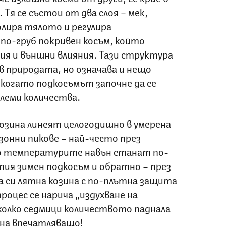
 Тя се състои от два слоя – мек,
олира тялото и регулира
по-груб покривен косъм, който
ия и външни влияния. Тази структура
в природата, но означава и нещо
 когато подкосъмът започне да се
олеми количества.
озина линеят целогодишно в умерена
зонни пикове – най-често през
о температурите навън станат по-
тия зимен подкосъм и обратно – през
 си лятна козина с по-плътна защита
роцес се нарича „издухване на
колко седмици количеството паднала
ина впечатляващо!