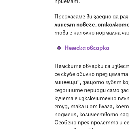
приемат.
Предлагаме ви заедно да ра
линеят повече, отколкото
това е напълно нормална ч
Немска овчарка
Немските овчарки са извест
се скубе обилно през цялата
линеещи“, защото губят коз
сезонните периоди само за
кучета е изключително плъ
студ, така и от влага, коет
подменя, количеството пад
Особено през пролетта и е