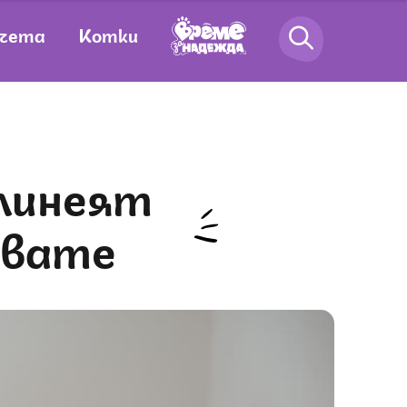
чета
Котки
квате