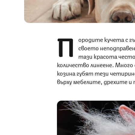
П
ородите кучета с гъ
своето неподправен
тази красота често
количество линеене. Много
козина губят тези четирин
върху мебелите, дрехите и 