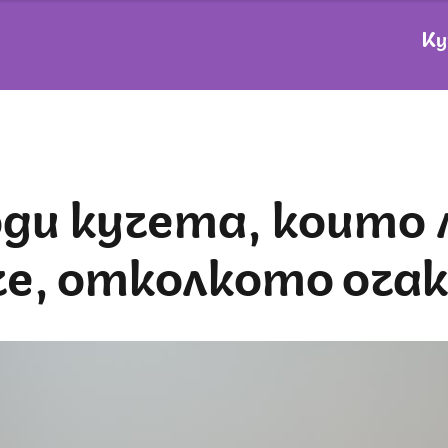
Ку
че, отколкото оча