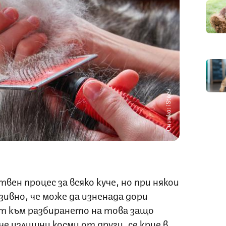
Снимка: iStock
ен процес за всяко куче, но при някои
ивно, че може да изненада дори
т към разбирането на това защо
е излишни косми от други, се крие в