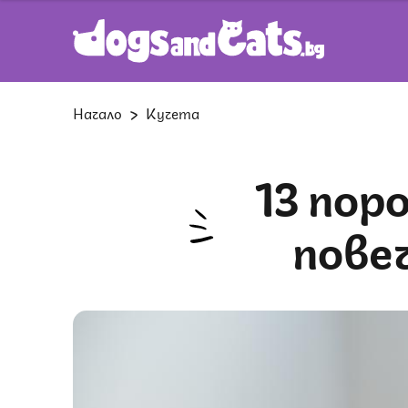
Начало
Кучета
13 породи кучета, които линеят
пове