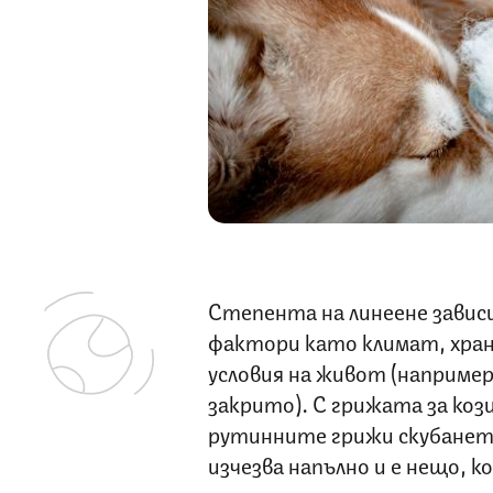
Степента на линеене зависи
фактори като климат, хране
условия на живот (например
закрито). С грижата за ко
рутинните грижи скубането
изчезва напълно и е нещо, 