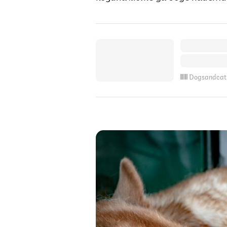
Dogsandcat