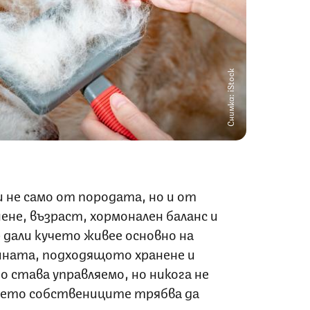
Снимка: iStock
 не само от породата, но и от
не, възраст, хормонален баланс и
 дали кучето живее основно на
зината, подходящото хранене и
 става управляемо, но никога не
което собствениците трябва да