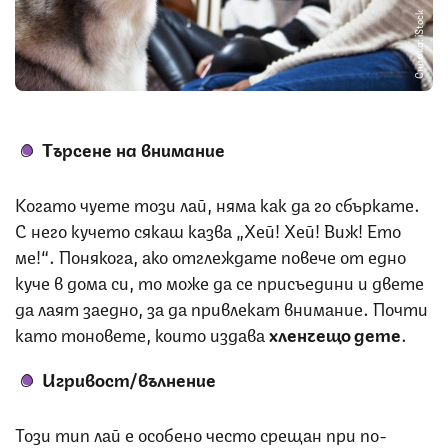
Снимка: iStock
Търсене на внимание
Когато чуете този лай, няма как да го сбъркате.
С него кучето сякаш казва „Хей! Хей! Виж! Ето
ме!“. Понякога, ако отглеждате повече от едно
куче в дома си, то може да се присъедини и двете
да лаят заедно, за да привлекат внимание. Почти
като тоновете, които издава
хленчещо дете
.
Игривост/вълнение
Този тип лай е особено често срещан при по-