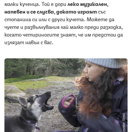
малки кученца. Той е дори
леко музикален,
напевен и се случва, докато играят
със
стопанина си или с други кучета. Можете да
чуете и развълнувания лай малко преди разходка,
когато четириногите знаят, че им предстои да
излязат навън с вас.
Снимка: iStock