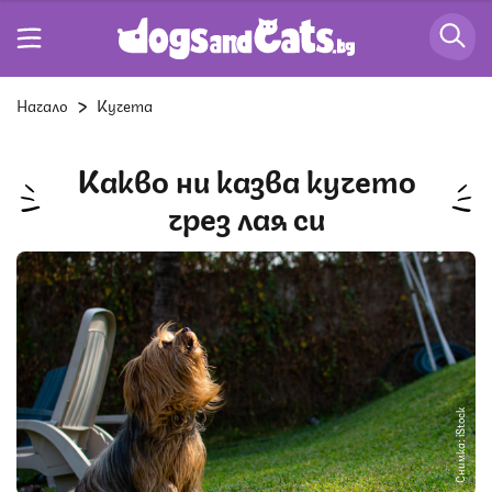
Начало
Кучета
Какво ни казва кучето
чрез лая си
Снимка: iStock