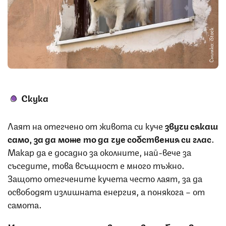
Снимка: iStock
Скука
Лаят на отегчено от живота си куче
звучи сякаш
само, за да може то да чуе собствения си глас
.
Макар да е досадно за околните, най-вече за
съседите, това всъщност е много тъжно.
Защото отегчените кучета често лаят, за да
освободят излишната енергия, а понякога – от
самота.