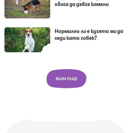
обича да дъвче камъни
Нормално ли е кучето ми да
седи като човек?
ВИЖ ОЩЕ