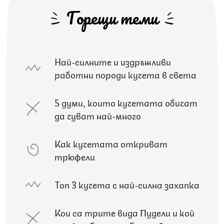
Горещи теми
Най-силните и издръжливи
работни породи кучета в света
5 думи, които кучетата обичат
да чуват най-много
Как кучетата откриват
трюфели
Топ 3 кучета с най-силна захапка
Кои са трите вида Пудели и кой