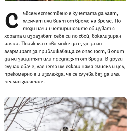
С
ъвсем естествено е кучетата да лаят,
хленчат или вият от време на време. По
този начин четириногите общуват с
хората и изразяват себе си по свой, вокализиран
начин. Понякога това може да е, за да ни
алармират за приближаваща се опасност, в опит
да ни защитят или предпазят от вреда. В други
случаи обаче, лаенето им сякаш няма смисъл и цел,
прекомерно е и изглежда, че се случва без да има
реално значение.