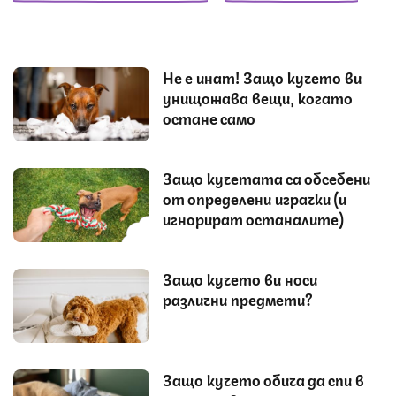
Не е инат! Защо кучето ви
унищожава вещи, когато
остане само
Защо кучетата са обсебени
от определени играчки (и
игнорират останалите)
Защо кучето ви носи
различни предмети?
Защо кучето обича да спи в