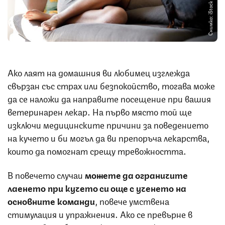
Снимка: iStock
Ако лаят на домашния ви любимец изглежда
свързан със страх или безпокойство, тогава може
да се наложи да направите посещение при вашия
ветеринарен лекар. На първо място той ще
изключи медицинските причини за поведението
на кучето и би могъл да ви препоръча лекарства,
които да помогнат срещу тревожността.
В повечето случаи
можете да ограничите
лаенето при кучето си още с ученето на
основните команди
, повече умствена
стимулация и упражнения. Ако се превърне в