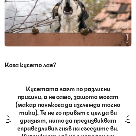
Снимка: iStock
Кога кучето лае?
Кучетата лаят по различни
причини, а не само, защото могат
(макар понякога да изглежда точно
така). Те не го правят с цел да ви
дразнят, нито да предизвикват
справедливия гняв на съседите ви.
Кучешкият лай не е породен от