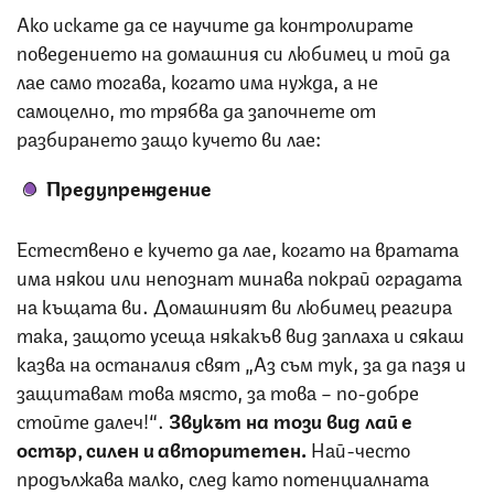
Ако искате да се научите да контролирате
поведението на домашния си любимец и той да
лае само тогава, когато има нужда, а не
самоцелно, то трябва да започнете от
разбирането защо кучето ви лае:
Предупреждение
Естествено е кучето да лае, когато на вратата
има някои или непознат минава покрай оградата
на къщата ви. Домашният ви любимец реагира
така, защото усеща някакъв вид заплаха и сякаш
казва на останалия свят „Аз съм тук, за да пазя и
защитавам това място, за това – по-добре
стойте далеч!“.
Звукът на този вид лай е
остър, силен и авторитетен.
Най-често
продължава малко, след като потенциалната