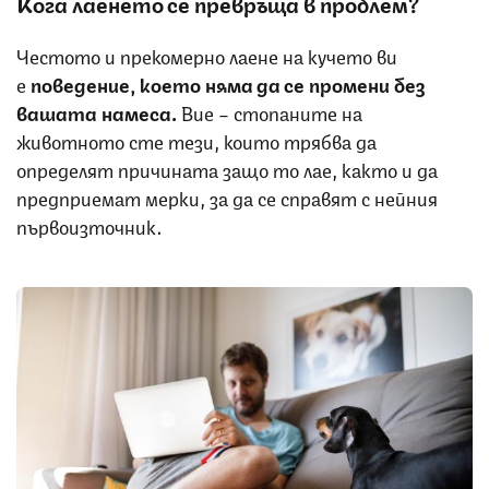
Кога лаенето се превръща в проблем?
Честото и прекомерно лаене на кучето ви
е
поведение, което няма да се промени без
вашата намеса.
Вие – стопаните на
животното сте тези, които трябва да
определят причината защо то лае, както и да
предприемат мерки, за да се справят с нейния
първоизточник.