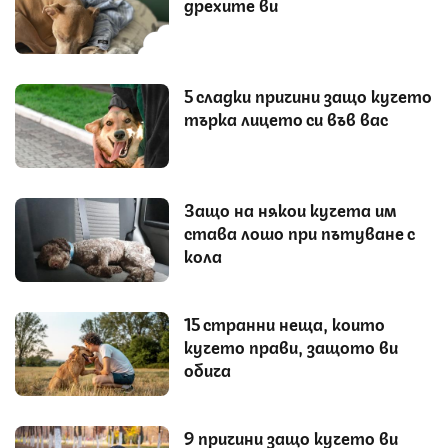
дрехите ви
5 сладки причини защо кучето
търка лицето си във вас
Защо на някои кучета им
става лошо при пътуване с
кола
15 странни неща, които
кучето прави, защото ви
обича
9 причини защо кучето ви