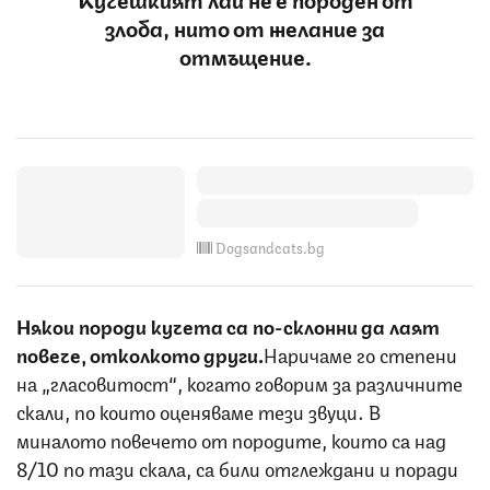
злоба, нито от желание за
отмъщение.
Dogsandcats.bg
Някои породи кучета са по-склонни да лаят
повече, отколкото други.
Наричаме го степени
на „гласовитост“, когато говорим за различните
скали, по които оценяваме тези звуци. В
миналото повечето от породите, които са над
8/10 по тази скала, са били отглеждани и поради