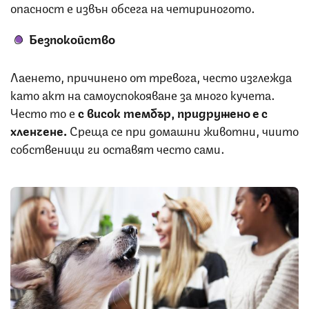
опасност е извън обсега на четириногото.
Безпокойство
Лаенето, причинено от тревога, често изглежда
като акт на самоуспокояване за много кучета.
Често то е
с висок тембър, придружено е с
хленчене.
Среща се при домашни животни, чиито
собственици ги оставят често сами.