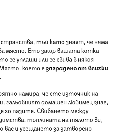
странства, тъй като знаят, че няма
ова място. Ето защо вашата котка
то се уплаши или се свива в някоя
 Място, което е
заградено от всички
.
оятно намира, че сте източник на
, гальовният домашен любимец знае,
ще го пазите. Свиването между
едимства: топлината на тялото ви,
о вас и усещането за затворено