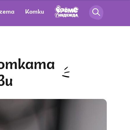
чета
Котки
ви