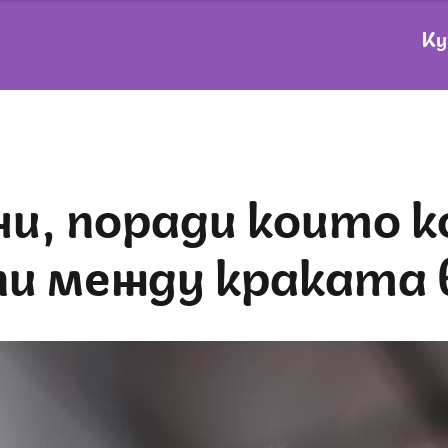
Ку
пи между краката 