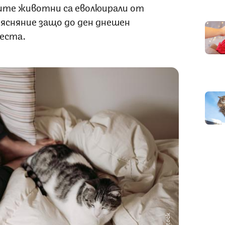
ите животни са еволюирали от
ясняние защо до ден днешен
еста.