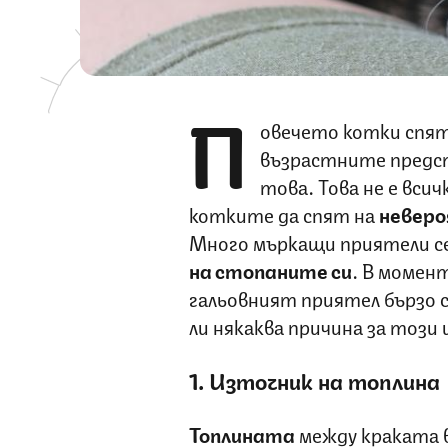
П
овечето котки спят 
възрастните предс
това. Това не е вс
котките да спят на
невер
Много мъркащи приятели с
на стопаните си
. В момент
гальовният приятел бързо с
ли някаква причина за този 
1. Източник на топлина
Топлината
между краката 