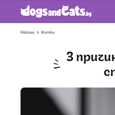
Начало
Котки
3 причини, поради които котката
с