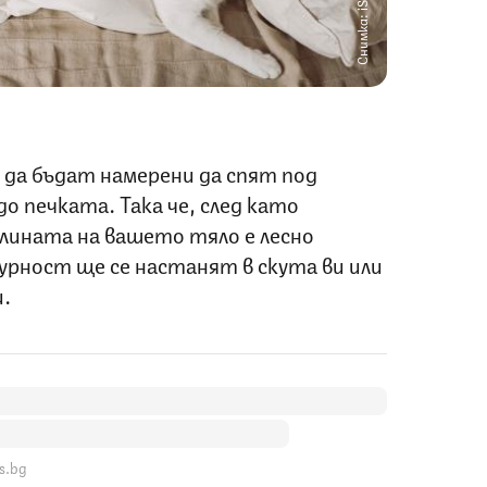
Снимка: iStock
 да бъдат намерени да спят под
до печката. Така че, след като
лината на вашето тяло е лесно
гурност ще се настанят в скута ви или
.
s.bg