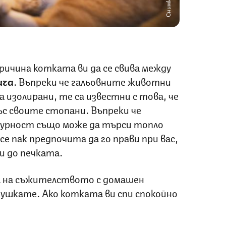
ичина котката ви да се свива между
ича
. Въпреки че гальовните животни
а изолирани, те са известни с това, че
ъс своите стопани. Въпреки че
гурност също може да търси топло
все пак предпочита да го прави при вас,
ли до печката.
а на съжителството с домашен
гушкате. Ако котката ви спи спокойно