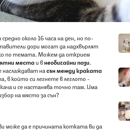
средно около 16 часа на ден, но по-
тавители дори могат да надхвърлят
ичко по темата. Можем да открием
оятни места
и в
необичайни пози
.
е наслаждават на
сън между краката
а, в който си легнете в леглото -
кача и се настанява точно там. Има
избор на място за сън?
ви може да е причината котката ви да