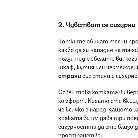
2. Чувстват се сигурни
Котките обичат тесни про
какво да ги нападне на так
пълзи под мебелите ви, кога
шкаф, кутия или чекмежде.
страни
със стени е сигурно
Освен това котката ви вер
комфорт. Когато сте вкъщи
че всичко е наред, защото 
краката ви им дава три пр
сигурността да сте близо д
пространство.