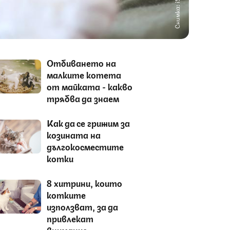
Снимка: iStock
Отбиването на
малките котета
от майката - какво
трябва да знаем
Как да се грижим за
козината на
дългокосместите
котки
8 хитрини, които
котките
използват, за да
привлекат
внимание