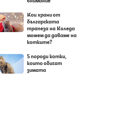
Кои храни от
българската
трапеза на Коледа
можем да даваме на
котките?
5 породи котки,
които обичат
зимата