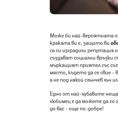
Може би най-вероятната пр
краката ви е, защото ви
об
са си изградили репутация н
създават социални връзки с
мъркащият приятел със си
място, където да се свие - 
а не под някой слънчев лъч и
Едно от най-хубавите нещ
любимец е да можете да го 
до вас - още по-добре!