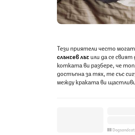
Тези приятели често могат
слънчев лъч
или да се свият 
котката ви разбере, че топ
достъпна за тях, те със си
между краката ви щастливи
Dogsandcat