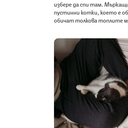
избере да спи там. Мъркащ
пустинни котки, което е об
обичат толкова топлите м