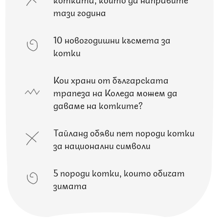
тази година
10 новогодишни късмета за
котки
Кои храни от българската
трапеза на Коледа можем да
даваме на котките?
Тайланд обяви пет породи котки
за национални символи
5 породи котки, които обичат
зимата