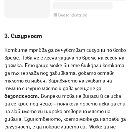
Dogsandcats.bg
3. Сигурност
Котките трябва да се чувстват сигурни по всяко
време. Това не е лесна задача по време на сесия на
дрямка. Ето защо може би сте виждали котката
да пъхне глава под завивката, докато оставя
тялото си навън. Заравянето на главата на
тъмно сигурно място ѝ дава усещане за
безопасност
. Въпреки това не винаги ѝ се иска
да се крие под нещо - понякога просто иска да спи
на любимото си широко отворено място на
дивана. Единственото, което може да направи за
сигурност, е да покрие лицето си. Може да не