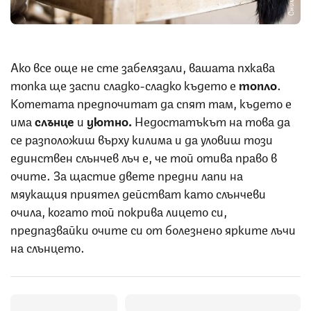
Ако все още не сте забелязали, вашата пхкава
топка ще заспи сладко-сладко където е
топло
.
Котетата предпочитат да спят там, където е
има
слънце
и
уютно.
Недостатъкът на това да
се разположиш върху килима и да уловиш този
единствен слънчев лъч е, че той отива право в
очите. За щастие двете предни лапи на
мяукащия приятел действат като слънчеви
очила, когато той покрива лицето си,
предпазвайки очите си от болезнено ярките лъчи
на слънцето.