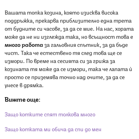
Вашата топка козина, която изисква висока
поддръжка, прекарва приблизително една трета
от будните си часове, за да се мие. На нас, хората
може да не ни изглежда така, но всъщност това е
много работа
за гальовния спътник, за да бъде
чист. Така че естествено тя след това ще се
измори. По време на сесията си за грижа за
козината тя може да се измори, така че лапата ѝ
просто се приземява точно над очите, за да се
унесе в дрямка.
Вижте още:
Защо котките спят толкова много
Защо котката ми обича да спи до мен