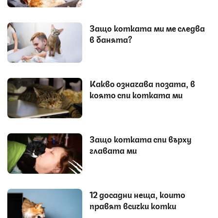
Защо котката ми ме следва
в банята?
Какво означава позата, в
която спи котката ми
Защо котката спи върху
главата ми
12 досадни неща, които
правят всички котки