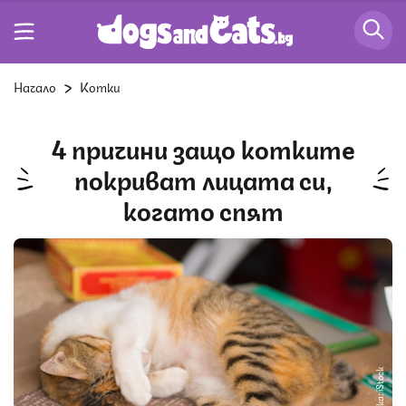
Начало
Котки
4 причини защо котките
покриват лицата си,
когато спят
Снимка: iStock