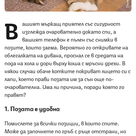
В
ашият мъркащ приятел със сигурност
изглежда очарователно докато спи, а
вашият телефон е пълен със снимки в
позите, които заема. Вероятно го откривате на
облегалката на дивана, проснал се в средата на
пода на хола и дори върху коша с мръсни дрехи. В
някои случаи обаче котките покриват лицето си с
лапи, което прави позата им за сън още по-
очарователна. Има ли причина, поради която го
правят?
1. Позата е удобна
Помислете за всички позиции, в които спите.
Може да започнете по гръб с ръце отстрани, но