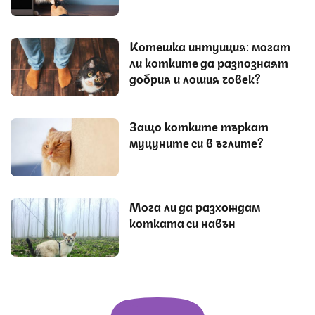
Котешка интуиция: могат
ли котките да разпознаят
добрия и лошия човек?
Защо котките търкат
муцуните си в ъглите?
Мога ли да разхождам
котката си навън