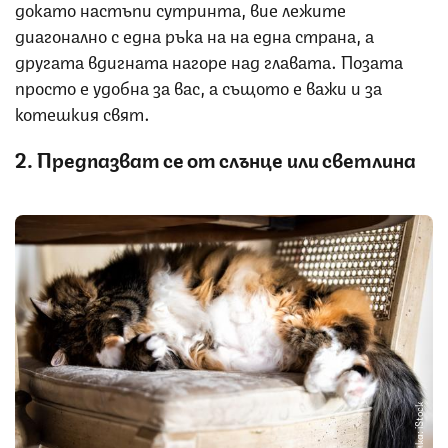
докато настъпи сутринта, вие лежите
диагонално с една ръка на на една страна, а
другата вдигната нагоре над главата. Позата
просто е удобна за вас, а същото е важи и за
котешкия свят.
2. Предпазват се от слънце или светлина
Снимка: iStock