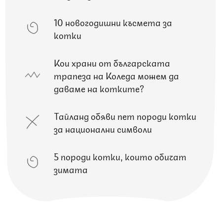
10 новогодишни късмета за
котки
Кои храни от българската
трапеза на Коледа можем да
даваме на котките?
Тайланд обяви пет породи котки
за национални символи
5 породи котки, които обичат
зимата