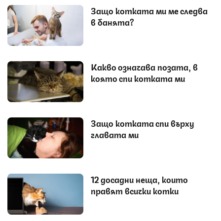
Защо котката ми ме следва
в банята?
Какво означава позата, в
която спи котката ми
Защо котката спи върху
главата ми
12 досадни неща, които
правят всички котки