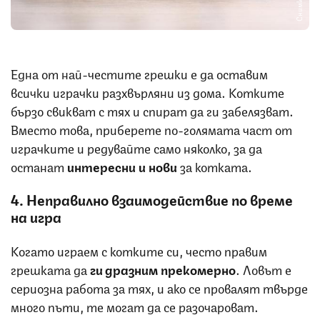
Една от най-честите грешки е да оставим
всички играчки разхвърляни из дома. Котките
бързо свикват с тях и спират да ги забелязват.
Вместо това, приберете по-голямата част от
играчките и редувайте само няколко, за да
останат
интересни и нови
за котката.
4. Неправилно взаимодействие по време
на игра
Когато играем с котките си, често правим
грешката да
ги дразним прекомерно
. Ловът е
сериозна работа за тях, и ако се провалят твърде
много пъти, те могат да се разочароват.