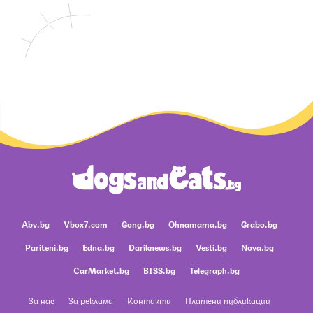
Abv.bg
Vbox7.com
Gong.bg
Ohnamama.bg
Grabo.bg
Pariteni.bg
Edna.bg
Dariknews.bg
Vesti.bg
Nova.bg
CarMarket.bg
BISS.bg
Telegraph.bg
За нас
За реклама
Контакти
Платени публикации