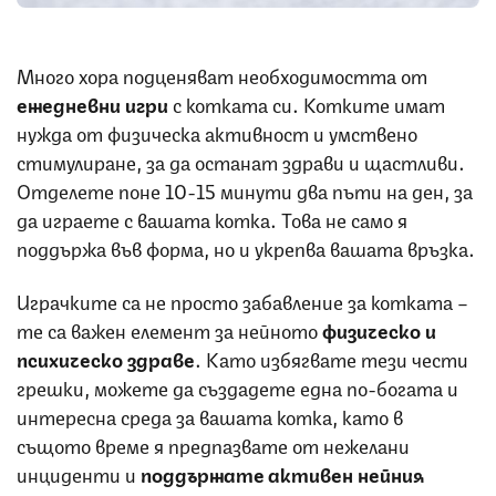
Много хора подценяват необходимостта от
ежедневни игри
с котката си. Котките имат
нужда от физическа активност и умствено
стимулиране, за да останат здрави и щастливи.
Отделете поне 10-15 минути два пъти на ден, за
да играете с вашата котка. Това не само я
поддържа във форма, но и укрепва вашата връзка.
Играчките са не просто забавление за котката –
те са важен елемент за нейното
физическо и
психическо здраве
. Като избягвате тези чести
грешки, можете да създадете една по-богата и
интересна среда за вашата котка, като в
същото време я предпазвате от нежелани
инциденти и
поддържате активен нейния