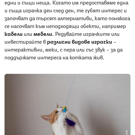
едни и същи неща. Когато им предоставяме една
и съща играчка ден след ден, те губят интерес и
започват да търсят алтернативи, като понякога
се насочват към неподходящи обекти, например
кабели
или
мебели
. Редувайте играчките или
инвестирайте в
различни видове играчки
–
интерактивни, меки, с пера или със звук – за да
поддържате интереса на котката жив.