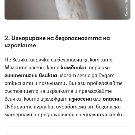
Снимка: iStock
2. Игнориране на безопасността на
играчките
Не всички играчки са безопасни за котките.
Малките части, като
камбанки
, пера или
синтетични влакна
, могат лесно да бъдат
откъснати и погълнати. Винаги проверявайте
състоянието на играчките и премахвайте
всички, които изглеждат
износени
или
опасни
.
Избирайте играчки, изработени от безопасни
материали и предназначени специално за котки.