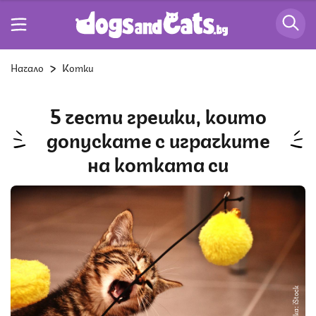
Начало
Котки
5 чести грешки, които
допускате с играчките
на котката си
Снимка: iStock