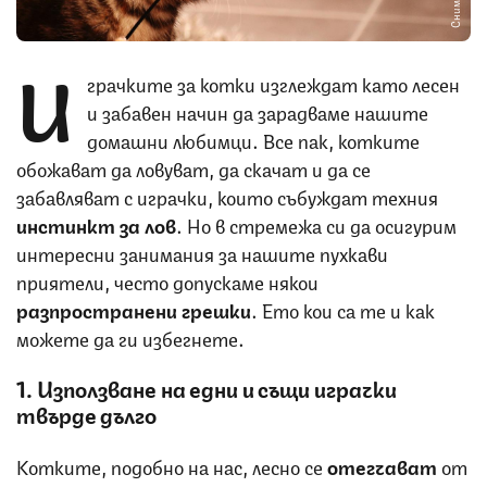
И
грачките за котки изглеждат като лесен
и забавен начин да зарадваме нашите
домашни любимци. Все пак, котките
обожават да ловуват, да скачат и да се
забавляват с играчки, които събуждат техния
инстинкт за лов
. Но в стремежа си да осигурим
интересни занимания за нашите пухкави
приятели, често допускаме някои
разпространени грешки
. Ето кои са те и как
можете да ги избегнете.
1. Използване на едни и същи играчки
твърде дълго
Котките, подобно на нас, лесно се
отегчават
от