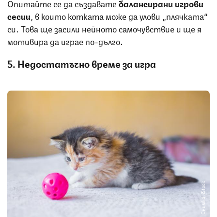
Опитайте се да създавате
балансирани игрови
сесии
, в които котката може да улови „плячката“
си. Това ще засили нейното самочувствие и ще я
мотивира да играе по-дълго.
5. Недостатъчно време за игра
Снимка: iStock