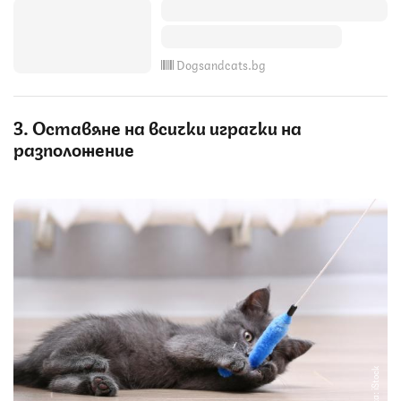
Dogsandcats.bg
3. Оставяне на всички играчки на
разположение
Снимка: iStock