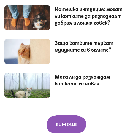
Котешка интуиция: могат
ли котките да разпознаят
добрия и лошия човек?
Защо котките търкат
муцуните си в ъглите?
Мога ли да разхождам
котката си навън
ВИЖ ОЩЕ