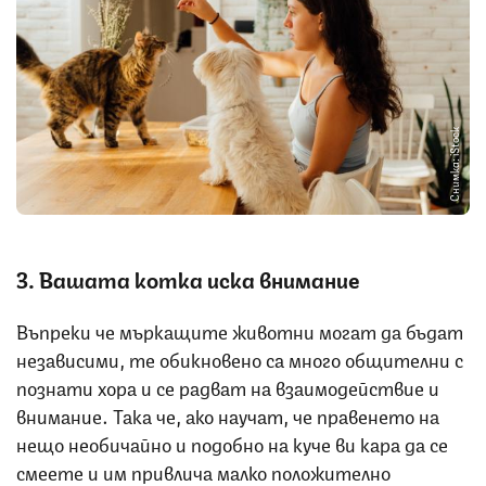
Снимка: iStock
3. Вашата котка иска внимание
Въпреки че мъркащите животни могат да бъдат
независими, те обикновено са много общителни с
познати хора и се радват на взаимодействие и
внимание. Така че, ако научат, че правенето на
нещо необичайно и подобно на куче ви кара да се
смеете и им привлича малко положително