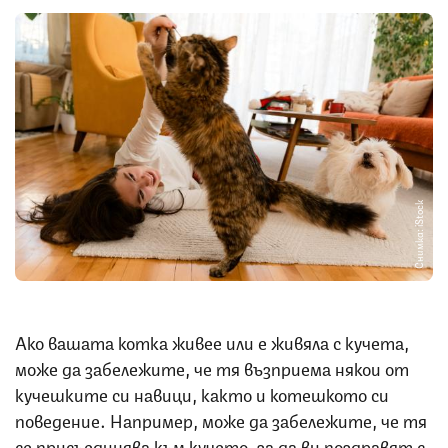
Снимка: iStock
Ако вашата котка живее или е живяла с кучета,
може да забележите, че тя възприема някои от
кучешките си навици, както и котешкото си
поведение. Например, може да забележите, че тя
се присъединява към кучето, за да ви поздравят с