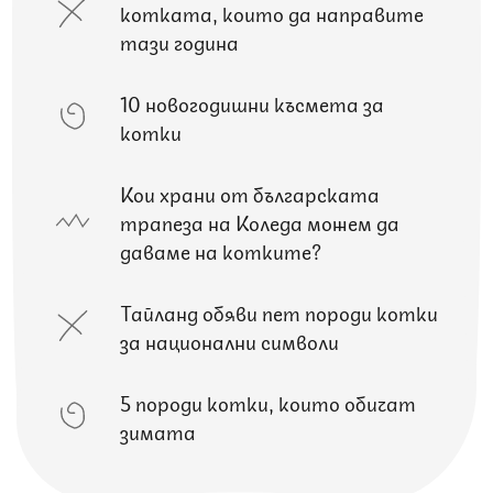
котката, които да направите
тази година
10 новогодишни късмета за
котки
Кои храни от българската
трапеза на Коледа можем да
даваме на котките?
Тайланд обяви пет породи котки
за национални символи
5 породи котки, които обичат
зимата