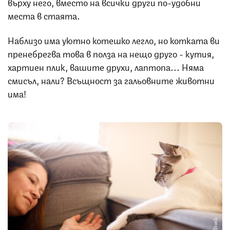
върху него, вместо на всички други по-удобни
места в стаята.
Наблизо има уютно котешко легло, но котката ви
пренебрегва това в полза на нещо друго - кутия,
хартиен плик, вашите друхи, лаптопа... Няма
смисъл, нали? Всъщност за гальовните животни
има!