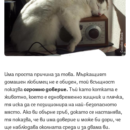
Снимка: iStock
Има проста причина за това. Мъркащият
домашен любимец не е обиден, той всъщност
показва
огромно доверие.
Тъй като котката е
животно, което е едновременно хищник и плячка,
тя иска да се позиционира на най-безопасното
място. Ако ви обърне гръб, докато се настанява,
тя показва, че ви има доверие и може би дори, че
ще наблюдава околната среда и за двама ви.