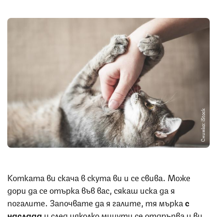
Снимка: iStock
Котката ви скача в скута ви и се свива. Може
дори да се отърка във вас, сякаш иска да я
погалите. Започвате да я галите, тя мърка
с
наслада
и след няколко минути се отдръпва и ви