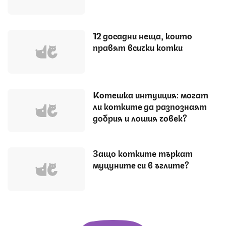
12 досадни неща, които
правят всички котки
Котешка интуиция: могат
ли котките да разпознаят
добрия и лошия човек?
Защо котките търкат
муцуните си в ъглите?