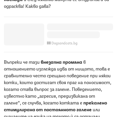
одрасква! Какво дава?
Dogsandcats.bg
Въпреки че тази
внезапна промяна
в
отношението изглежда идва от нищото, това е
сравнително често срещано поведение при някои
котки, които достигат своя праг на поносимост,
когато става въпрос за галене. Поведението,
известно като „агресия, предизвикана от
галене“, се случва, когато котката е
прекалено
стимулирана от постоянното галене
или
сигналите на езика на тялото ѝ са останали