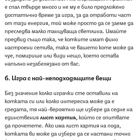
е спал твърде много и не му е било предложено
достатъчно време за игра, за да отработи част
от тази енергия, той може просто да се заеме да
преследва малко танцуваща светлина. Имайте
предвид също така, че котките имат фино
настроени сетива, така че вашето коте може да
чуе, помирише или види нещо, което остава
напълно незабелязано от вас.
6. Игра с най-неподходящите вещи
Без значение колко играчки сте оставили на
котката си или колко интересна може да е
средата, тя най-вероятно ще избере да седне на
единствения
лист хартия,
който се опитвате
да прочетете. Ако има лист хартия на пода,
котката ви може да избере да се настани точно