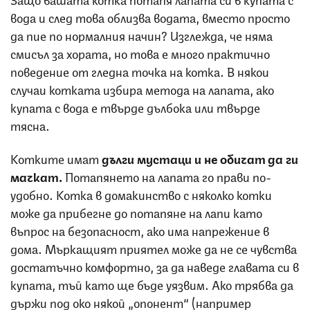
вода и след това облизва водата, вместо просто
да пие по нормалния начин? Изглежда, че няма
смисъл за хората, но това е много практично
поведение от гледна точка на котка. В някои
случаи котката избира метода на лапата, ако
купата с вода е твърде дълбока или твърде
тясна.
Котките имат
дълги мустаци и не обичат да ги
мачкат.
Потапянето на лапата го прави по-
удобно. Котка в домакинство с няколко котки
може да прибегне до потапяне на лапи като
въпрос на безопасност, ако има напрежение в
дома. Мъркащият приятел може да не се чувства
достатъчно комфортно, за да наведе главата си в
купата, тъй като ще бъде уязвим. Ако трябва да
държи под око някой „опонент“ (например