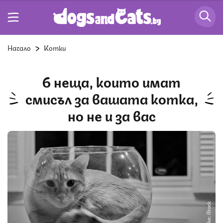
Начало
Котки
6 неща, които имат
смисъл за вашата котка,
но не и за вас
Снимка: iStock