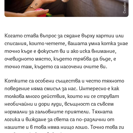
Снимка: iStock
Когато става въпрос за сядане върху хартии или
списания, които четете, вашата умна котка знае
точно къде е фокусът ви и ако иска внимание,
очевидното място, където трябва да бъде, е
точно там, където са насочени очите ви.
Котките са особени същества и често тяхното
поведение няма смисъл за нас. Интересно е как
толкова много действия, които ни се струват
необичайни и дори луди, всъщност са съвсем
нормални за гальовните приятели. Тяхната
логика и виждане за света са по-различни от
нашите и в това няма нищо лошо. Точно това ги