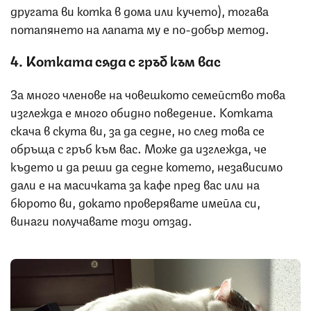
другата ви котка в дома или кучето), тогава
потапянето на лапата му е по-добър метод.
4. Котката сяда с гръб към вас
За много членове на човешкото семейство това
изглежда е много обидно поведение. Котката
скача в скута ви, за да седне, но след това се
обръща с гръб към вас. Може да изглежда, че
където и да реши да седне котето, независимо
дали е на масичката за кафе пред вас или на
бюрото ви, докато проверявате имейла си,
винаги получавате този отзад.