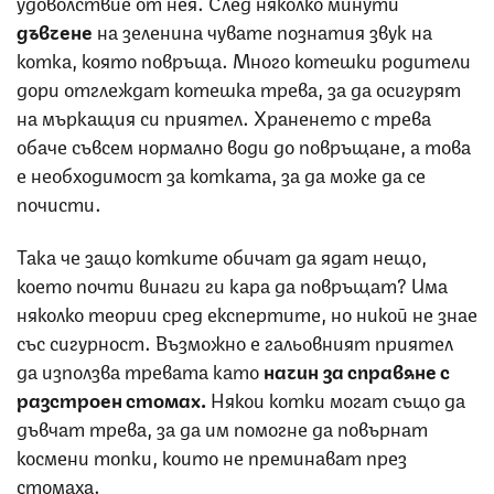
удоволствие от нея. След няколко минути
дъвчене
на зеленина чувате познатия звук на
котка, която повръща. Много котешки родители
дори отглеждат котешка трева, за да осигурят
на мъркащия си приятел. Храненето с трева
обаче съвсем нормално води до повръщане, а това
е необходимост за котката, за да може да се
почисти.
Така че защо котките обичат да ядат нещо,
което почти винаги ги кара да повръщат? Има
няколко теории сред експертите, но никой не знае
със сигурност. Възможно е гальовният приятел
да използва тревата като
начин за справяне с
разстроен стомах.
Някои котки могат също да
дъвчат трева, за да им помогне да повърнат
космени топки, които не преминават през
стомаха.