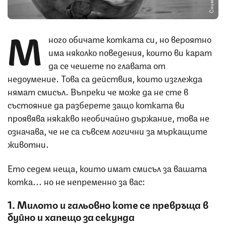
М
ного обичате котката си, но вероятно
има няколко поведения, които ви карат
да се чешете по главата от
недоумение. Това са действия, които изглежда
нямат смисъл. Въпреки че може да не сте в
състояние да разберете защо котката ви
проявява някакво необичайно държание, това не
означава, че не са съвсем логични за мъркащите
животни.
Ето седем неща, които имат смисъл за вашата
котка... но не непременно за вас:
1. Милото и гальовно коте се превръща в
буйно и хапещо за секунда