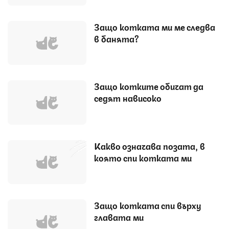
Защо котката ми ме следва
в банята?
Защо котките обичат да
седят нависоко
Какво означава позата, в
която спи котката ми
Защо котката спи върху
главата ми