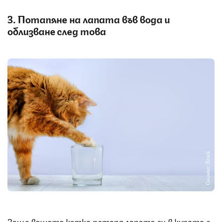
3. Потапяне на лапата във вода и
облизване след това
Снимка: iStock
Защо вашата котка потапя лапата си в купата с