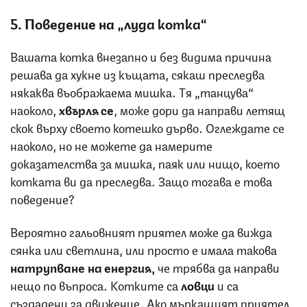
5. Поведение на „луда котка
“
Вашата котка внезапно и без видима причина
решава да хукне из къщата, сякаш преследва
някаква въображаема мишка. Тя „танцува“
наоколо,
хвърля се
, може дори да направи летящ
скок върху своето котешко дърво. Оглеждате се
наоколо, но не можете да намерите
доказателства за мишка, паяк или нищо, което
котката ви да преследва. Защо тогава е това
поведение?
Вероятно гальовният приятел може да вижда
сянка или светлина, или просто е имала такова
натрупване на енергия,
че трябва да направи
нещо по въпроса. Котките са
ловци
и са
създадени за движение. Ако мъркащият приятел