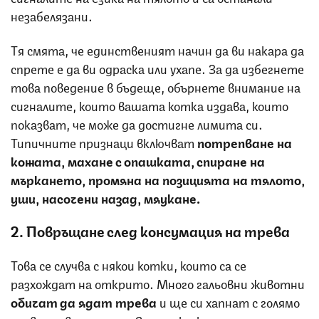
незабелязани.
Тя смята, че единственият начин да ви накара да
спрете е да ви одраска или ухапе. За да избегнете
това поведение в бъдеще, обърнете внимание на
сигналите, които вашата котка издава, които
показват, че може да достигне лимита си.
Типичните признаци включват
потрепване на
кожата, махане с опашката, спиране на
мъркането, промяна на позицията на тялото,
уши, насочени назад, мяукане.
2. Повръщане след консумация на трева
Това се случва с някои котки, които са се
разхождат на открито. Много гальовни животни
обичат да ядат трева
и ще си хапнат с голямо