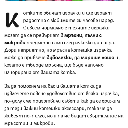
К
отките обичат играчки и ще играят
радостно с любимите си часове наред.
Съвсем нормално е техните играчки
могат да се превърнат в
мръсни
,
пълни с
микроби
предмети само след няколко дни игра.
Дори неприятно, но мръсна котешка играчка
може да привлече
буболечки
, да
мирише лошо
и,
когато е твърде мръсна, ще бъде напълно
игнорирана от вашата котка.
За да помогнем на вас и вашата котка да
извлечете повече удоволствие от всяка играчка,
по-долу сме приготвили съвети как да се грижим
за тези важни котешки аксесоари, така че да
живеят по-дълго, но и да не бъдат свърталище на
мръсотии и микроби.