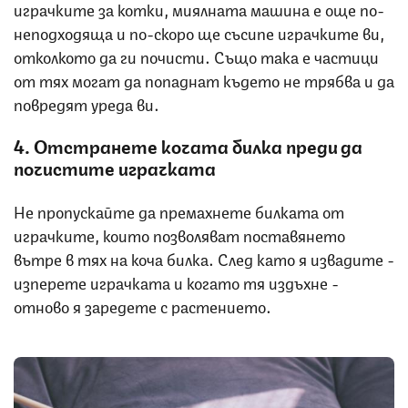
играчките за котки, миялната машина е още по-
неподходяща и по-скоро ще съсипе играчките ви,
отколкото да ги почисти. Също така е частици
от тях могат да попаднат където не трябва и да
повредят уреда ви.
4. Отстранете кочата билка преди да
почистите играчката
Не пропускайте да премахнете билката от
играчките, които позволяват поставянето
вътре в тях на коча билка. След като я извадите -
изперете играчката и когато тя издъхне -
отново я заредете с растението.