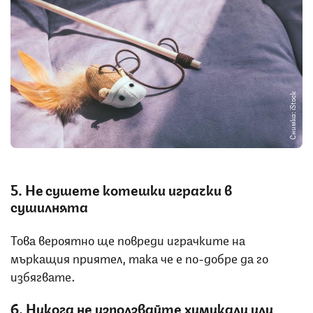
Снимка: iStock
5. Не сушете котешки играчки в
сушилнята
Това вероятно ще повреди играчките на
мъркащия приятел, така че е по-добре да го
избягвате.
6. Никога не използвайте химикали или