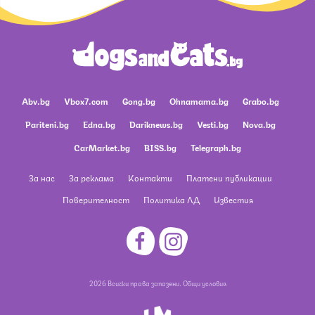
Abv.bg
Vbox7.com
Gong.bg
Ohnamama.bg
Grabo.bg
Pariteni.bg
Edna.bg
Dariknews.bg
Vesti.bg
Nova.bg
CarMarket.bg
BISS.bg
Telegraph.bg
За нас
За реклама
Контакти
Платени публикации
Поверителност
Политика ЛД
Известия
2026 Всички права запазени.
Общи условия