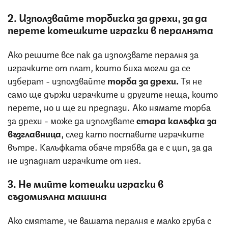
2. Използвайте торбичка за дрехи, за да
перете котешките играчки в пералнята
Ако решите все пак да използвате пералня за
играчките от плат, които биха могли да се
изберат - използвайте
торба за дрехи.
Тя не
само ще държи играчките и другите неща, които
перете, но и ще ги предпази. Ако нямате торба
за дрехи - може да използвате
стара калъфка за
възглавница
, след като поставите играчките
вътре. Калъфката обаче трябва да е с цип, за да
не изпаднат играчките от нея.
3. Не мийте котешки играчки в
съдомиялна машина
Ако смятате, че вашата пералня е малко груба с