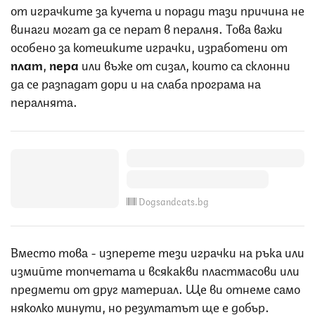
от играчките за кучета и поради тази причина не
винаги могат да се перат в пералня. Това важи
особено за котешките играчки, изработени от
плат
,
пера
или въже от сизал, които са склонни
да се разпадат дори и на слаба програма на
пералнята.
Dogsandcats.bg
Вместо това - изперете тези играчки на ръка или
измийте топчетата и всякакви пластмасови или
предмети от друг материал. Ще ви отнеме само
няколко минути, но резултатът ще е добър.