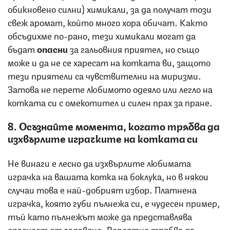
обикновено силни) химикали, за да получат този
свеж аромат, който много хора обичат. Както
обсъдихме по-рано, тези химикали могат да
бъдат
опасни
за гальовния приятел, но също
може и да не се харесат на котката ви, защото
тези приятели са чувствителни на миризми.
Затова не перете любимото одеяло или легло на
котката си с омекотител и силен прах за пране.
8. Осъзнайте момента, когато трябва да
изхвърлите играчките на котката си
Не винаги е лесно да изхвърлите любимата
играчка на вашата котка на боклука, но в някои
случаи това е най-добрият избор. Платнена
играчка, която губи пълнежа си, е чудесен пример,
тъй като пълнежът може да представлява
опасност от задавяне. Вероятно трябва да