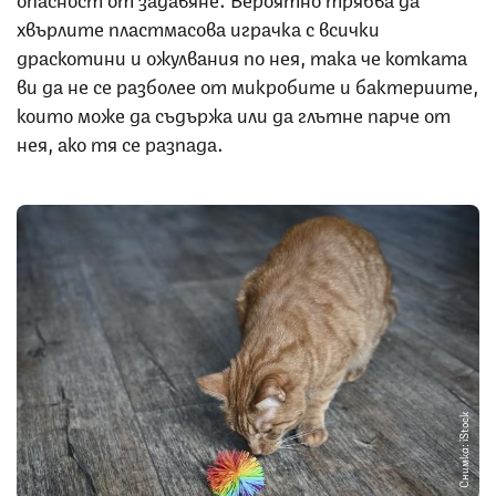
хвърлите пластмасова играчка с всички
драскотини и ожулвания по нея, така че котката
ви да не се разболее от микробите и бактериите,
които може да съдържа или да глътне парче от
нея, ако тя се разпада.
Снимка: iStock