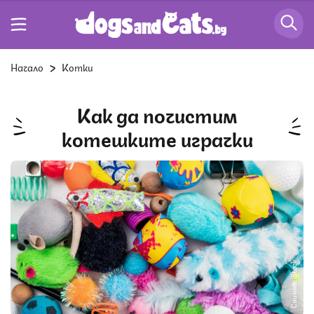
Начало
Котки
Как да почистим
котешките играчки
Снимка: iStock