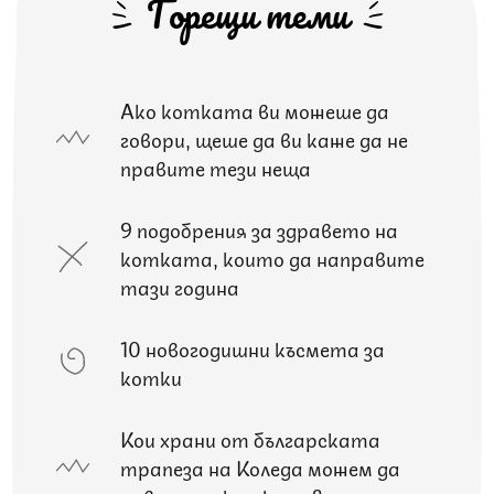
Горещи теми
Ако котката ви можеше да
говори, щеше да ви каже да не
правите тези неща
9 подобрения за здравето на
котката, които да направите
тази година
10 новогодишни късмета за
котки
Кои храни от българската
трапеза на Коледа можем да