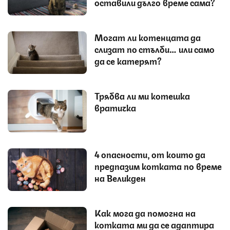
оставили дълго време сама?
Могат ли котенцата да
слизат по стълби… или само
да се катерят?
Трябва ли ми котешка
вратичка
4 опасности, от които да
предпазим котката по време
на Великден
Как мога да помогна на
котката ми да се адаптира