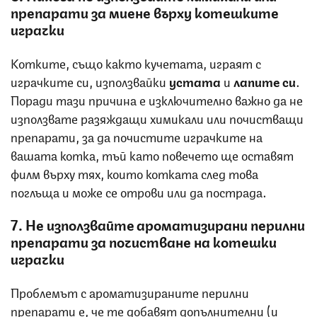
препарати за миене върху котешките
играчки
Котките, също както кучетата, играят с
играчките си, използвайки
устата
и
лапите си
.
Поради тази причина е изключително важно да не
използвате разяждащи химикали или почистващи
препарати, за да почистите играчките на
вашата котка, тъй като повечето ще оставят
филм върху тях, които котката след това
поглъща и може се отрови или да пострада.
7. Не използвайте ароматизирани перилни
препарати за почистване на котешки
играчки
Проблемът с ароматизираните перилни
препарати е, че те добавят допълнителни (и