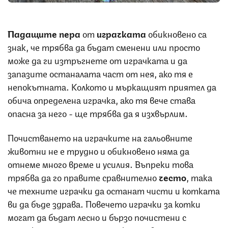
Падащите пера
от
играчката
обикновено са
знак, че трябва да бъдат сменени или просто
може да ги изтръгнете от играчката и да
запазите останалата част от нея, ако тя е
непокътната. Колкото и мъркащият приятел да
обича определена играчка, ако тя вече става
опасна за него - ще трябва да я изхвърлим.
Почистването на играчките на гальовните
животни не е трудно и обикновено няма да
отнеме много време и усилия. Въпреки това
трябва да го правите сравнително
често
, така
че техните играчки да останат чисти и котката
ви да бъде здрава. Повечето играчки за котки
могат да бъдат лесно и бързо почистени с