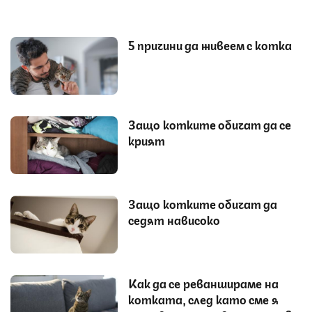
5 причини да живеем с котка
Защо котките обичат да се
крият
Защо котките обичат да
седят нависоко
Как да се реваншираме на
котката, след като сме я