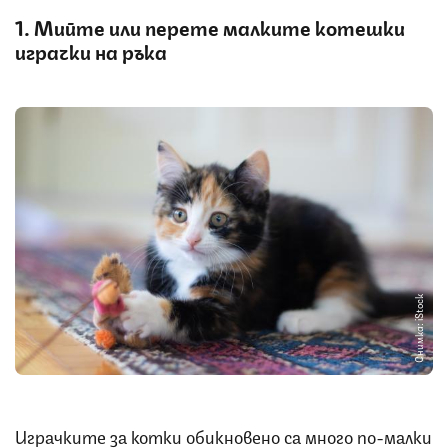
1. Мийте или перете малките котешки
играчки на ръка
Снимка: iStock
Играчките за котки обикновено са много по-малки