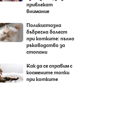
привлекат
внимание
Поликистозна
бъбречна болест
при котките: пълно
ръководство за
стопани
Как да се справим с
космените топки
при котките