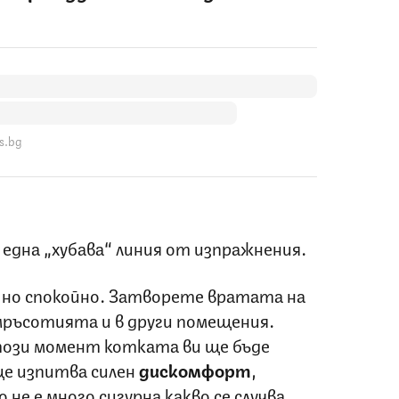
s.bg
 една „хубава“ линия от изпражнения.
, но спокойно. Затворете вратата на
 мръсотията и в други помещения.
 този момент котката ви ще бъде
ще изпитва силен
дискомфорт
,
не е много сигурна какво се случва.