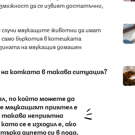
зможност да се извият достатъчно,
се случи мяукащите животни да имат
не само бъркотия в котешката
козината на мяукащия домашен
 на котката в такава ситуация?
ал, по който можете да
че мяукащият приятел е
в такава неприятна
като се е изходил е, ако
търка дупето си в пода.