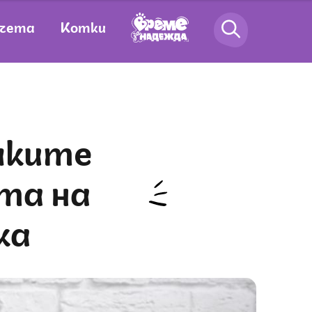
чета
Котки
та на
ка