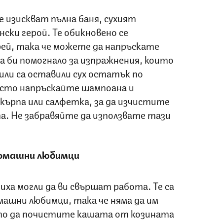
е изискват пълна баня, сухият
ски герой. Те обикновено се
рей, така че можете да напръскате
а би помогнало за изпражнения, които
 или са оставили сух остатък по
осто напръскайте шампоана и
кърпа или салфетка, за да изчистите
. Не забравяйте да използвате тази
 домашни любимци
иха могли да ви свършат работа. Те са
машни любимци, така че няма да им
о да почистите кашата от козината