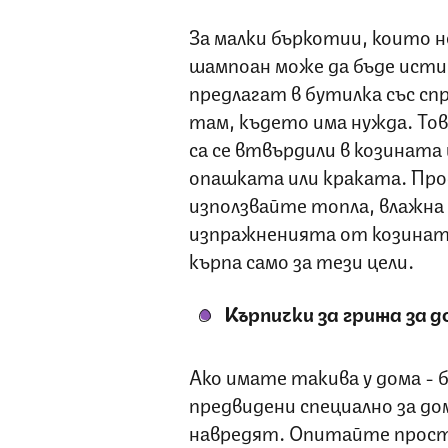
За малки бъркотии, които н
шампоан може да бъде истин
предлагат в бутилка със сп
там, където има нужда. Тов
са се втвърдили в козината
опашката или краката. Пр
използвайте топла, влажна 
изпражненията от козината
кърпа само за тези цели.
Кърпички за грижа за
Ако имате такива у дома - б
предвидени специално за до
навредят. Опитайте прост