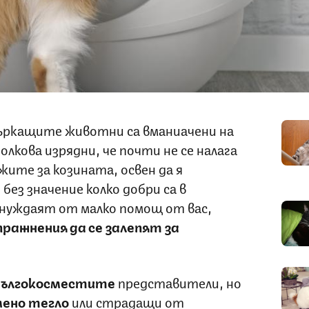
мъркащите животни са вманиачени на
лкова изрядни, че почти не се налага
ижите за козината, освен да я
 без значение колко добри са в
 нуждаят от малко помощ от вас,
ражнения да се залепят за
дългокосместите
представители, но
ено тегло
или страдащи от