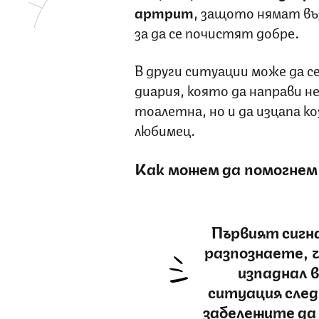
артрит
, защото нямат въ
за да се почистят добре.
В други ситуации може да 
диария, която да направи 
тоалетна, но и да изцапа 
любимец.
Как можем да помогнем
Първият сигн
разпознаете, 
изпаднал 
ситуация след 
забележите да 