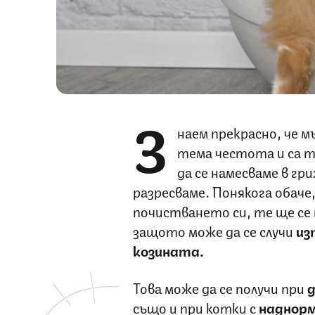
З
наем прекрасно, че 
тема честота и са то
да се намесваме в гр
разресваме. Понякога обаче,
почистването си, те ще се
защото може да се случи
изп
козината.
Това може да се получи при
също и при котки с
наднорм