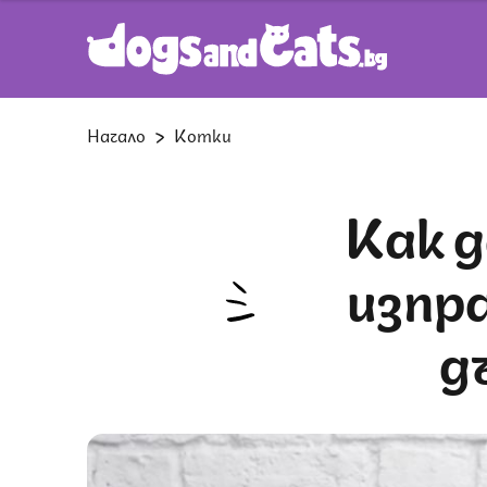
Начало
Котки
Как да почистим котешките
изпр
д