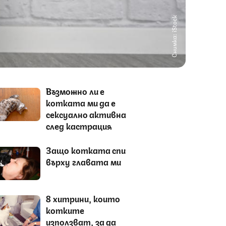
Снимка: iStock
Възможно ли е
котката ми да е
сексуално активна
след кастрация
Защо котката спи
върху главата ми
8 хитрини, които
котките
използват, за да