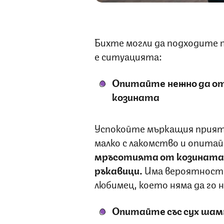
Бихте могли да подходите п
е ситуацията:
Опитайте нежно да о
козината
Успокойте мъркащия прияте
малко с лакомство и опита
мръсотията от козината 
ръкавици.
Има вероятност 
любимец, което няма да го 
Опитайте със сух шам