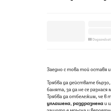
Dogsandcat
Заедно с това той оставя и
Трябва да действате бързо
банята, за да не се разнася
Трябва да отбележим, че в
уплашена
,
раздразнена
и 
защото е мръсна и вероятно 