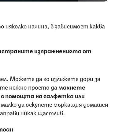
о няколко начина, в зависимост каква
тстраните изпражненията от
л. Можете да го излъжете дори за
йте нежно просто да
махнете
с помощта на салфетка или
малко да оскупете мъркащия домашен
направи никак щастлив.
поан