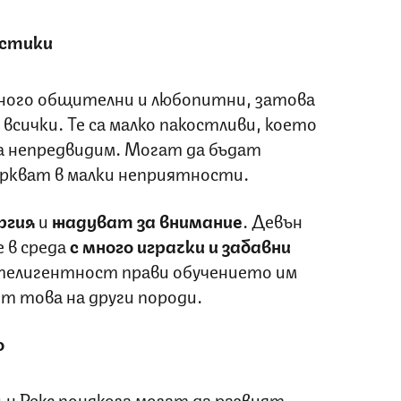
стики
много общителни и любопитни, затова
всички. Те са малко пакостливи, което
а непредвидим. Могат да бъдат
ъркват в малки неприятности.
ргия
и
жадуват за внимание
. Девън
е в среда
с много играчки и забавни
телигентност прави обучението им
от това на други породи.
о
 Рекс понякога могат да развият