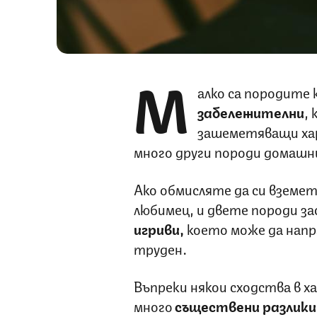
М
алко са породите 
забележителни
,
зашеметяващи ха
много други породи домашн
Ако обмисляте да си вземе
любимец, и двете породи за
игриви,
което може да напр
труден.
Въпреки някои сходства в х
много
съществени разлики