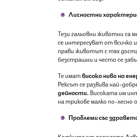
Личностни характери
Тези гальовни животни са 
се интересуват от всичко и 
прави животът с тях дост
безстрашни и често се заб
Те имат
високо ниво на ене
Рексът се развива най-добр
дейности.
Високата им ин
на трикове малко по-лесно 
Проблеми със здравет
Котките от породата Девън