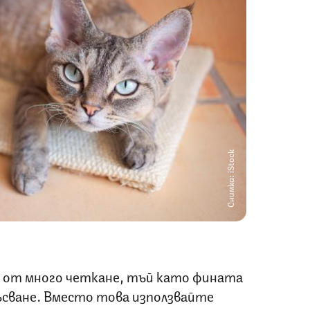
Снимка: iStock
 от много четкане, тъй като фината
късване. Вместо това използвайте