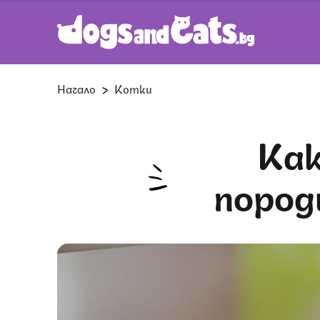
Начало
Котки
Каква е разликата между
пород