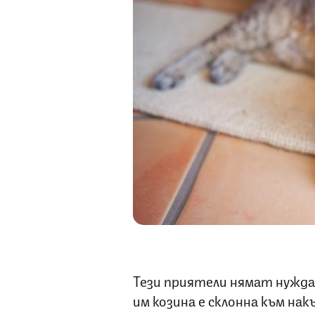
Тези приятели нямат нужда
им козина е склонна към на