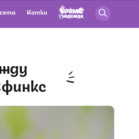
чета
Котки
Сфинкс