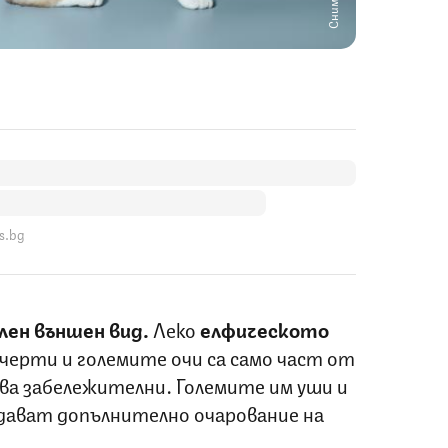
s.bg
лен външен вид.
Леко
елфическото
черти и големите очи са само част от
ва забележителни. Големите им уши и
дават допълнително очарование на