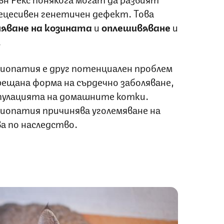
ецесивен генетичен дефект. Това
яване на козината
и
оплешивяване
и
.
опатия е друг потенциален проблем
срещана форма на сърдечно заболяване,
опулацията на домашните котки.
опатия причинява уголемяване на
ва по наследство.