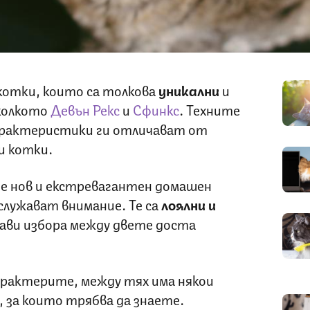
котки, които са толкова
уникални
и
 колкото
Девън Рекс
и
Сфинкс
. Техните
рактеристики ги отличават от
и котки.
те нов и екстревагантен домашен
служават внимание. Те са
лоялни и
ави избора между двете доста
арактерите, между тях има някои
, за които трябва да знаете.