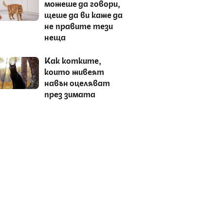
можеше да говори,
щеше да ви каже да
не правите тези
неща
Как котките,
които живеят
навън оцеляват
през зимата