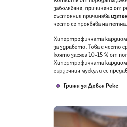
заболяване, причинено от р
състояние причинява
изтън
често се проявява на петна
Хипертрофичната кардиоми
за здравето. Това е често 
която засяга 10-15 % от п
Хипертрофичната кардиоми
сърдечния мускул и се преда
Грижи за Девън Рекс