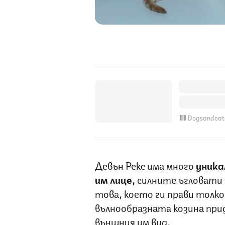
Dogsandcat
Девън Рекс има много
уника
им лице,
силните ъгловати 
това, което ги прави толко
вълнообразната козина при
външния им вид.