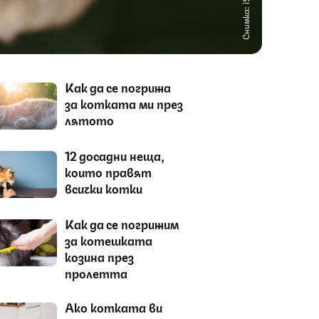
Снимка: iStock
Как да се погрижа
за котката ми през
лятото
12 досадни неща,
които правят
всички котки
Как да се погрижим
за котешката
козина през
пролетта
Ако котката ви