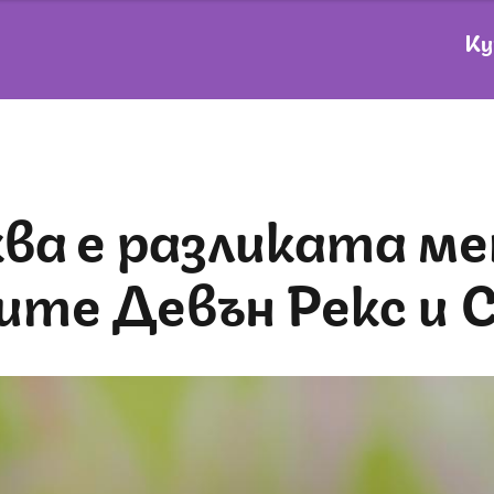
Ку
ите Девън Рекс и 